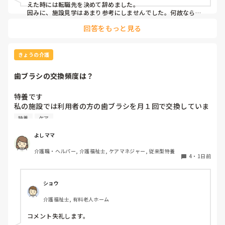
えた時には転職先を決めて辞めました。

因みに、施設見学はあまり参考にしませんでした。何故なら、
短時間でほんの一部分しか見させてくれないので良し悪しは判
回答をもっと見る
断出来ないからです。職場の人間関係は働いてみないと分かり
ません。
きょうの介護
歯ブラシの交換頻度は？
特養です

私の施設では利用者の方の歯ブラシを月１回で交換していま
す、みなさんのところはどれくらいの頻度で交換されていま
特養
ケア
すか？
よしママ
介護職・ヘルパー, 介護福祉士, ケアマネジャー, 従来型特養
4
・
1日前
ショウ
介護福祉士, 有料老人ホーム
コメント失礼します。
