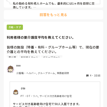
私の勤める有料老人ホームでも、基本的には1ヶ月を目安に交
換しています。

ただ、施設柄お元気な方も多く、ある程度自立されている方に
回答をもっと見る
関してはご本人のペースにお任せしています。

また、中には経済的な理由で頻繁な購入が難しい方もいらっし
ゃるため、状態を見つつ交換間隔を少し長めにするなど、個別
介助・ケア
の事情に合わせて柔軟に対応しています。

利用者様の要介護度平均を教えてください。
他の施設での対応も気になりますね。参考になれば幸いです。
皆様の施設（特養・有料・グループホーム等）で、現在の要
介護との平均を教えてください。

要介護
有料老人ホーム
グループホーム
できましたら、規模を添えて頂ければありがたいです。
suu
介護職・ヘルパー, グループホーム, 実務者研修
4
・
2日前
さお
PT・OT・リハ, サービス付き高齢者向け住宅
サービス付き高齢者向け住宅で50人入居できます。
