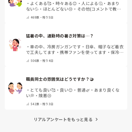
・
よくある🥰
・
時々ある😊
・
人による🤔
・
あまり
ない💦
・
ほとんどない😢
・
その他(コメントで教え
てください)
469
票・
残り5日
猛暑の中、通勤時の暑さ対策は…？
・
車の中、冷房ガンガンです
・
日傘、帽子など着衣
で工夫してます
・
携帯ファンを使ってます
・
保冷剤
を持ち運んでいます
・
特に暑さ対策はしていませ
506
票・
残り4日
ん
・
その他（コメントで教えて下さい）
職員同士の雰囲気はどうですか？🤝
・
とても良い🥰
・
良い😊
・
普通🌿
・
あまり良くな
い💭
・
険悪😢
542
票・
残り3日
リアルアンケートをもっと見る