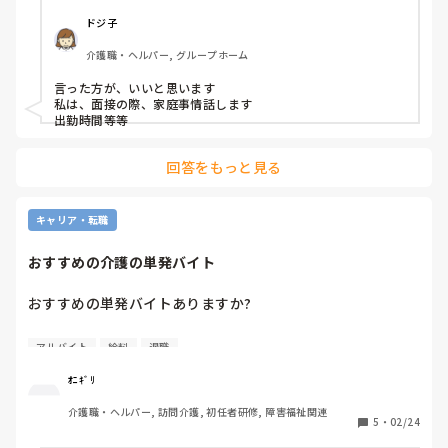
伝える必要ってあるのでしょうか？
ドジ子
介護職・ヘルパー, グループホーム
言った方が、いいと思います

私は、面接の際、家庭事情話します

出勤時間等等
回答をもっと見る
キャリア・転職
おすすめの介護の単発バイト
おすすめの単発バイトありますか?

給料の締め日を考慮して3月下旬で退職予定で

アルバイト
給料
退職
4月まで無職なので仕事始まるまでなにかしたいなって

ｵﾆｷﾞﾘ
介護職・ヘルパー, 訪問介護, 初任者研修, 障害福祉関連
思ってます(  . .)"
5
・
02/24