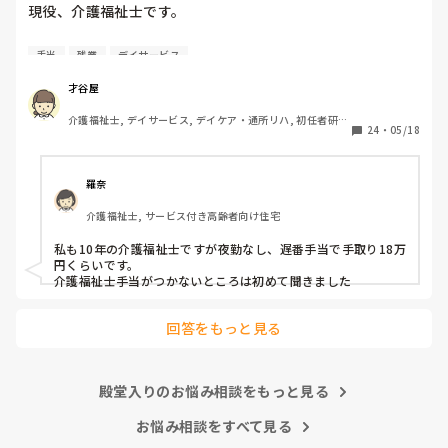
現役、介護福祉士です。

男性、大卒、介護業界9年目です。

手当
残業
デイサービス
さて、本題です。

才谷屋
介護福祉士, デイサービス, デイケア・通所リハ, 初任者研
基本給は14万円、宿直手当てが3000円で

24
・
05/18
修, 実務者研修
週1回程度宿直勤務があります。

介護福祉士の資格手当はありません。

羅奈
かなりの薄給だと感じます。

介護福祉士, サービス付き高齢者向け住宅
宿直手当てがあってなんとか手取り

10万円いくかいかないかです。

私も10年の介護福祉士ですが夜勤なし、遅番手当で手取り18万
円くらいです。

田舎の社会福祉法人ですが

介護福祉士手当がつかないところは初めて聞きました
介護業界ではこれくらいですか？

回答をもっと見る
あたりまえの様に前残業・残業手当ては

ありません。全てサービス残業です。

あまりにも酷いと感じています。

殿堂入りのお悩み相談をもっと見る
お悩み相談をすべて見る
皆さんのご意見を頂ければと思います。