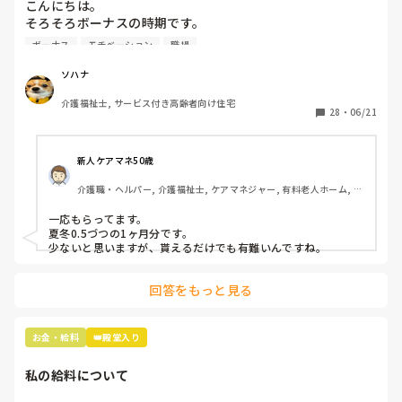
こんにちは。

そろそろボーナスの時期です。

ボーナスが無い所で働いているのですが、みんなはどのくら
ボーナス
モチベーション
職場
い貰えるのでしょうか？

無いところは少ないのでしょうか？
ソハナ
介護福祉士, サービス付き高齢者向け住宅
28
・
06/21
新人ケアマネ50歳
介護職・ヘルパー, 介護福祉士, ケアマネジャー, 有料老人ホーム, 小
規模多機能型居宅介護
一応もらってます。

夏冬0.5づつの1ヶ月分です。

少ないと思いますが、貰えるだけでも有難いんですね。
回答をもっと見る
お金・給料
👑殿堂入り
私の給料について