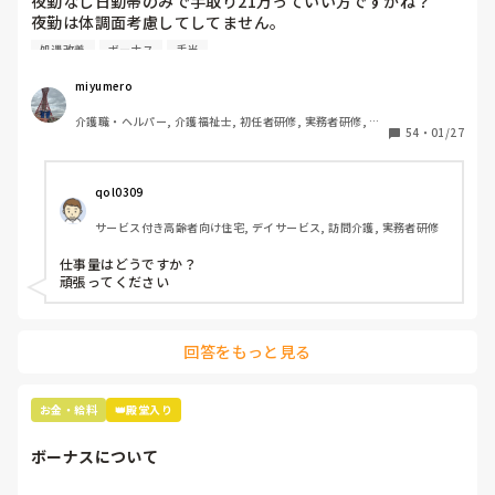
夜勤なし日勤帯のみで手取り21万っていい方ですかね？

夜勤は体調面考慮してしてません。

処遇改善
ボーナス
手当
内訳は

基本給 18万

miyumero
資格手当 3万

介護職・ヘルパー, 介護福祉士, 初任者研修, 実務者研修, 小
住宅手当 1万(持ち家の方も)

54
・
01/27
規模多機能型居宅介護
処遇改善一律 3万

交通費です。

qol0309
ボーナスは去年9月にスタートしたばかりの職場だから、次
サービス付き高齢者向け住宅, デイサービス, 訪問介護, 実務者研修
の夏のボーナスまでわかりません。

夏冬とでるそうです。

仕事量はどうですか？

頑張ってください
16年介護の仕事してきて、やっと20万超えたー！って喜ん
でますが💦

回答をもっと見る
物価高だから、もうちょっと給料あげて欲しい気持ちはあり
ます😢

お金・給料
👑殿堂入り
ちなみに施設形態は看護小規模多機能型居宅介護です！
ボーナスについて