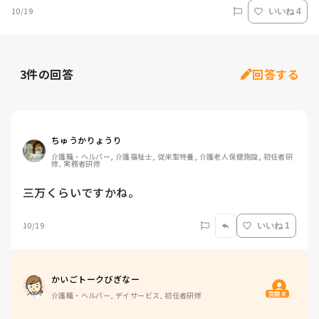
10/19
いいね 4
3
件の回答
回答する
ちゅうかりょうり
介護職・ヘルパー, 介護福祉士, 従来型特養, 介護老人保健施設, 初任者研
修, 実務者研修
三万くらいですかね。
10/19
いいね 1
かいごトークびぎなー
質問主
介護職・ヘルパー, デイサービス, 初任者研修