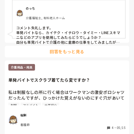
のっち
介護福祉士, 有料老人ホーム
コメント失礼します。

単発バイトなら、カイテク・イチロウ・タイミー・LINEスキマ
ニなどのアプリを使用してみたらどうでしょうか？

自分も単発バイトで介護の他に倉庫の仕事をしてみましたが、
新鮮さがあって楽しかったですよ。
回答をもっと見る
介護用品・用具
単発バイトでスクラブ着てたら変ですか？
私は制服なしの所に行く場合はワークマンの激安ポロシャツ
だったんですが、ひっかけた覚えがないのにすぐ穴があいて
いてコスパ悪いなと思い始めました。

制服
アルバイト
仕事紹介
前の会社でもらったゴルフ用のまあまあお高いポロシャツが
良くてヘビロテしてるんですが自分で買える金額ではな
桜餅
く…。

看護師
4
・
05/15
ジャージ素材のスクラブが気になってるんですが、単発バイ