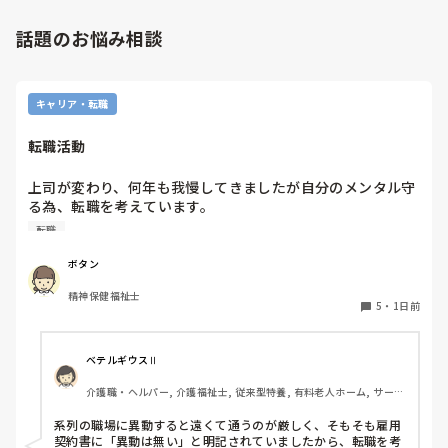
話題のお悩み相談
キャリア・転職
転職活動
上司が変わり、何年も我慢してきましたが自分のメンタル守
る為、転職を考えています。

納得できる仕事に出会うまでの間

転職
①今の所で我慢する

②系列の他職場に移動する

ボタン
皆さんならどうしますか？

精神保健福祉士
5
・
1日前
ベテルギウスⅡ
介護職・ヘルパー, 介護福祉士, 従来型特養, 有料老人ホーム, サービ
ス付き高齢者向け住宅, デイサービス, 初任者研修, 実務者研修, ユニ
ット型特養
系列の職場に異動すると遠くて通うのが厳しく、そもそも雇用
契約書に「異動は無い」と明記されていましたから、転職を考