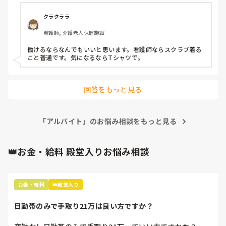
トで介護施設が多いので、介護施設でスクラブって浮きます
か？

クラクララ
また、看護師アピールしてるみたいに思われたりしますか？

看護師, 介護老人保健施設
准看護師ですが全然気にせず介護の求人に応募したりしま
す。

働けるならなんでもいいと思います。看護師ならスクラブ着る
こと普通です。気になるならTシャツで。
単発の皆さんポロシャツですらなく普通のTシャツで来たり
してるのでキメすぎというか気合い入りすぎみたいな奴にな
っちゃいますかね…。

回答をもっと見る
アドバイスください！
「アルバイト」のお悩み相談をもっと見る
👑お金・給料 殿堂入りお悩み相談
お金・給料
👑殿堂入り
日勤帯のみで手取り21万は良い方ですか？