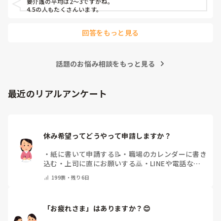
要介護の平均は2〜3ですかね。

4.5の人もたくさんいます。
回答をもっと見る
話題のお悩み相談をもっと見る
最近のリアルアンケート
休み希望ってどうやって申請しますか？
・
紙に書いて申請する📝
・
職場のカレンダーに書き
込む
・
上司に直にお願いする🙇
・
LINEや電話など
で申請する
・
その他（コメントで教えてください）
199
票・
残り6日
「お疲れさま」はありますか？😊