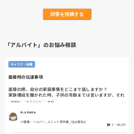
回答を投稿する
「アルバイト」のお悩み相談
キャリア・転職
面接時の伝達事項
面接の際、自分の家庭事情をどこまで話しますか？

家族構成を聞かれた時、子供の年齢までは言いますが、それ
以外は特に話していません。

希望休
アルバイト
家庭
しかし、子供に障害があるため、小学生ですが一人で留守番
が出来ず、学校が休みの時は仕事も休むしかありません。

m.a.kuma
アルバイトなので希望休が取れるのでわざわざ子供に障害が
介護職・ヘルパー, ユニット型特養, 社会福祉士
あるとか言わなくていいかな…と思いつつ。

5
・
06/05
内定後には毎回世間話の延長で伝えていますが、面接時から