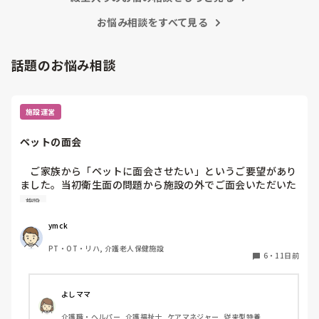
ワクチン接種や治療費の自己負担などきちんと見極めてからに
していただきたいですね…💦
お悩み相談をすべて見る
話題のお悩み相談
施設運営
ペットの面会
　ご家族から「ペットに面会させたい」というご要望があり
ました。当初衛生面の問題から施設の外でご面会いただいた
のですが、段々と状態がかわりお看取り寸前となった際に
施設
は、無理に外出していただくわけにもいかず、ビデオ通話で
お願いしました。

ymck
　ご本人にとっても大切なご家族かと思いますし、心情的に
PT・OT・リハ, 介護老人保健施設
はご対応したいのですが…。何か私共と別の方法で対応され
6
・
11日前
たケースやアイデアがあればお教え願いたいです。
よしママ
介護職・ヘルパー, 介護福祉士, ケアマネジャー, 従来型特養