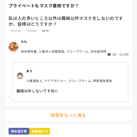
その中でも冷感マスクを使用しています。

プライベートもマスク着用ですか？
気持ち少し暑さがマシな気がします。
私は人の多いところ以外は職場以外マスクをしないのです
が、皆様はどうですか？

職場が近いと人の目も気になるところですが、マスクの息苦
マスク
コロナ
職場
しさが苦手で💦コロナにもなったこともないので、余計とり
たいんですよね、、
もも
従来型特養, 介護老人保健施設, グループホーム, 初任者研修
26
・
11/09
あろ
介護福祉士, ケアマネジャー, グループホーム, 障害福祉関連
職場以外しないですね💦
回答をもっと見る
感染症対策
👑殿堂入り