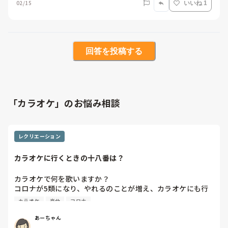
02/15
いいね 1
回答を投稿する
「カラオケ」のお悩み相談
レクリエーション
カラオケに行くときの十八番は？
カラオケで何を歌いますか？

コロナが5類になり、やれるのことが増え、カラオケにも行
く機会が増えると思うのですが…

カラオケ
楽曲
コロナ
いつも、歌う曲に悩んでしまいます。

皆さんの十八番はなんですか？
あーちゃん