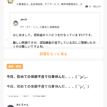
で歌う方もいて、他の方に聞いていた方がいいですよと言わ
介護福祉士, 生活相談員, デイサービス, 精神保健福祉士, ユニ
れ、怒っていました。認知が酷く、理解が難しい上怒りっぽ
4
・
06/14
ット型特養, 障害者支援施設, 社会福祉士
い方なので困っています。
ymck
PT・OT・リハ, 介護老人保健施設
はじめまして。認知症のリハビリを行なっていますSTです。

難しい問題ですが、認知機能が低下している方にご理解いただ
くのは難しいですよね。

基本的にはニーズにより合唱OKとNGで分かれるなど、介護者
回答をもっと見る
側の配慮と工夫が必須かと思います。もしくは、すべて合唱Ｏ
Ｋにする、日により変えるなど…。ご検討ください。
健康・美容
今日、初めての体調不良で仕事休んだ、、、(´°̥̥̥̥̥̥̥̥ω°̥̥...
今日、初めての体調不良で仕事休んだ、、、(´°̥̥̥̥̥̥̥̥ω°̥̥̥̥̥̥̥̥｀)

朝起きた瞬間から目眩と動悸がひどく、血圧がなかなか戻っ
カラオケ
血圧
生活支援員
てくれなくて引っ越して早々病院行く羽目に。

みとちゃん