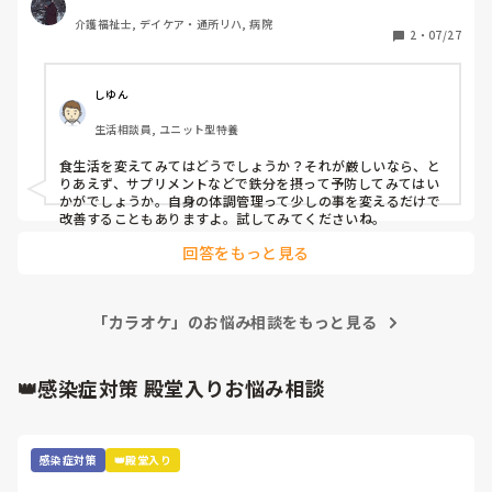
 体温は、36.8℃（普段から36.5℃以上、夏場の平均は
介護福祉士, デイケア・通所リハ, 病院
37.0℃前後）で、血圧は一回目が75 /48、2回目（30分）が
2
・
07/27
76/43（普段は、90〜110/ 56〜70）

、、、低すぎん？(´・ω:;.:...

しゆん
電話して、行く支度をしました。

生活相談員, ユニット型特養
以前の病院では地域の内科（循環器内科もある診療所）さん
食生活を変えてみてはどうでしょうか？それが厳しいなら、と
で、低血圧と貧血の可能性が高いと、言われました。一過性
りあえず、サプリメントなどで鉄分を摂って予防してみてはい
で数値が悪い場合は、生理食塩水と昇圧剤の入った薬を混ぜ
かがでしょうか。自身の体調管理って少しの事を変えるだけで
たものを点滴で打ったり、打っても低い数値とめまいが続き
改善することもありますよ。試してみてくださいね。
そうだったら、血圧安定の薬を一週間ぐらい飲み続けたこと
回答をもっと見る
がありました。

しかも、今日のシフトが早番のうえに、引っ越して間もない
ので、どこの受診科に行けば分からず、同じような病院が職
「カラオケ」のお悩み相談をもっと見る
場近くにあることを知り、職場と病院に電話して行きまし
た。

👑感染症対策 殿堂入りお悩み相談
心電図検査をとったら、風邪でもコロナでもなく、低血圧か
らくる徐脈性不整脈の可能性があるとのこと。（これを言わ
れるのは、初めて）

感染症対策
👑殿堂入り
点滴ではなく、採血とお注射で済みました。
