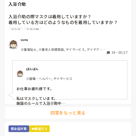
入浴介助
後日、一日計測型心電図検査という、お胸にシールを貼っ
て、一日普通に生活して、不整脈や頻脈がないか診るという
入浴介助の際マスクは着用していますか？

ことをするはめになりました。

着用している方はどのようなものを着用していますか？

そのことを指導者（直属の上司みたいな人）に相談したら、
マスク
入浴介助
窓のない浴室で換気扇をつけてもサウナ状態でしんどいです
「今日、めっちゃ暑いから、絶対休んでちょ」と言われまし
😓アドバイスください！
た。

sunu
介護福祉士, 介護老人保健施設, デイサービス, デイケア・通
大好きの仕事がゆえに行けないのが辛い。

29
・
05/27
所リハ
そう言ってくれたことも嬉しいけど、やっぱり職員の方に申
し訳ないな、利用者の方に申し訳ないなと一人寂しく泣いて
おります。

ばんばん
（実は、その日のレクリエーションがカラオケで、一緒に歌
介護職・ヘルパー, デイサービス
おうねと約束した利用者の方がいました。）

お仕事お疲れ様です。

明日、指導者の方になんて言おう。利用者の方になんて返事
を返そう、、、。まだ、心の整理が付きません。

私はマスクしています。

施設のルールで入浴介助中

息苦しい時は外してもよいと

もう、一日終わるのに何考えてるんだろう、、、
回答をもっと見る
なっていますが、

なんとなく水飛沫とか飛んでくるのが嫌で

マスクしています。

使い捨てのマスクなので

感染症対策
👑殿堂入り
参考にならないかもですが、、、
