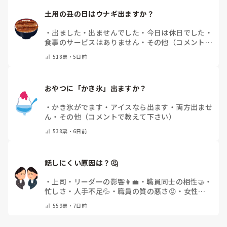
土用の丑の日はウナギ出ますか？
・
出ました
・
出ませんでした
・
今日は休日でした
・
食事のサービスはありません
・
その他（コメントで
教えて下さい）
518
票・
5日前
おやつに「かき氷」出ますか？
・
かき氷がでます
・
アイスなら出ます
・
両方出ませ
ん
・
その他（コメントで教えて下さい）
538
票・
6日前
話しにくい原因は？🤔
・
上司・リーダーの影響👩‍💼
・
職員同士の相性🤝
・
忙しさ・人手不足💦
・
職員の質の悪さ😡
・
女性職
員の割合の多さ👩👧
・
自分にも原因があると感じる
559
票・
7日前
💭
・
その他(コメントで教えてください)