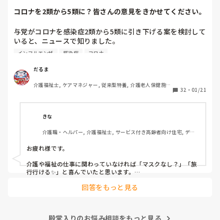
コロナを2類から5類に？皆さんの意見をきかせてください。
与党がコロナを感染症2類から5類に引き下げる案を検討して
いると、ニュースで知りました。

季節性インフルエンザと同じ扱いになるということですが、
インフルエンザ
感染症
コロナ
コロナはインフルエンザと違って、感染力が桁違いですし、
季節を問わず流行しますし、罹患しても治療薬がないので、
だるま
今よりも感染対策が緩和されるかもしれないことに不安しか
介護福祉士, ケアマネジャー, 従来型特養, 介護老人保健施
ありません。

32
・
01/21
設, ユニット型特養
皆さんは、どうお考えでしょうか？
きな
介護職・ヘルパー, 介護福祉士, サービス付き高齢者向け住宅, デイ
サービス, 病院, 訪問介護, 小規模多機能型居宅介護
お疲れ様です。

介護や福祉の仕事に関わっていなければ「マスクなし？」「旅
行行ける✨」と喜んでいたと思います。

回答をもっと見る
しかし、介護職でクラスターや命を落とされる方を目の当たり
にし、感染者が増え人手不足になる現場にいると、早まった判
断だと感じます。

殿堂入りのお悩み相談をもっと見る
インフルエンザと同等？
