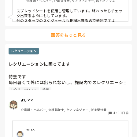
介護職・ヘルパー, 介護福祉士, ケアマネジャー, 居宅ケアマネ
スプレッドシートを使用し管理しています。終わったらチェッ
ク出来るようにもしています。

他のスタッフのスケジュールも把握出来るので便利ですよ
回答をもっと見る
レクリエーション
レクリエーションに困ってます
特養です

毎日暑くて外には出られないし、施設内でのレクリエーショ
ンはどんな事をされてますか？

レクリエーション
特養
よい案があったら教えてください。
よしママ
介護職・ヘルパー, 介護福祉士, ケアマネジャー, 従来型特養
4
・
11日前
ymck