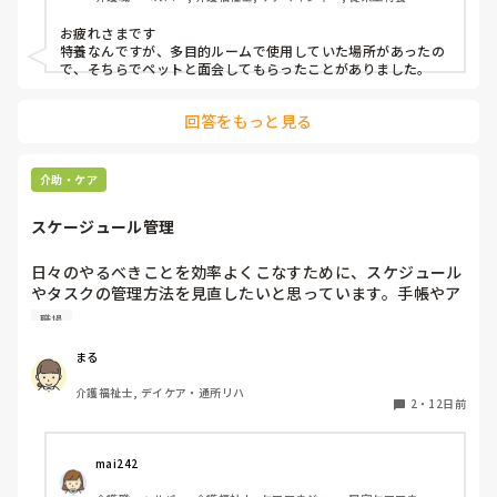
お疲れさまです

特養なんですが、多目的ルームで使用していた場所があったの
で、そちらでペットと面会してもらったことがありました。
回答をもっと見る
介助・ケア
スケージュール管理
日々のやるべきことを効率よくこなすために、スケジュール
やタスクの管理方法を見直したいと思っています。手帳やア
プリ、チェックリストなど、みなさんが実践している工夫や
職場
おすすめの管理ツールがあれば教えていただきたいです。日
常のスケジュール調整をスムーズに行うためのコツは何です
まる
か？
介護福祉士, デイケア・通所リハ
2
・
12日前
mai242