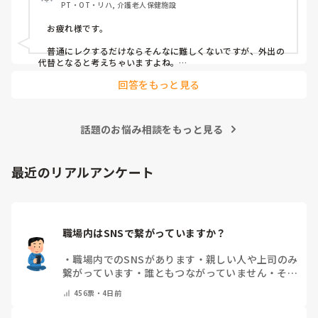
PT・OT・リハ, 介護老人保健施設
　お疲れ様です。

　普通にレクするだけならそんなに難しくないですが、外出の
代替となると考えちゃいますよね。

　外出気分を味わっていただくために、納涼会みたいなことを
回答をもっと見る
やったりしてます。いつも出さない炭酸飲料をお出しして、花
火の映像を流すとかですね。

　うちの施設では予算がなくできないですけど、VRみたいなの
で旅行気分なんてのも在宅で外出できない方に提供されて評判
話題のお悩み相談をもっと見る
いい、なんて話も聞きました。予算があればやってみたいで
す。
最近のリアルアンケート
職場内はSNSで繋がっていますか？
・
職場内でのSNSがあります
・
親しい人や上司のみ
繋がっています
・
誰ともつながっていません
・
その
他（コメントで教えてください）
456
票・
4日前