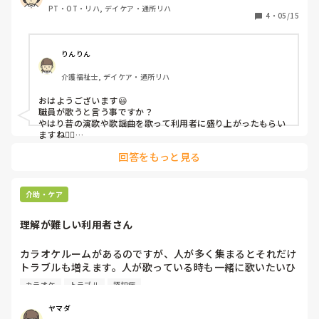
PT・OT・リハ, デイケア・通所リハ
4
・
05/15
りんりん
介護福祉士, デイケア・通所リハ
おはようございます😃

職員が歌うと言う事ですか？

やはり昔の演歌や歌謡曲を歌って利用者に盛り上がったもらい
ますね🙆‍♀️

この仕事か長いと昔の歌もめっちゃ覚えますよね！！
回答をもっと見る
介助・ケア
理解が難しい利用者さん
カラオケルームがあるのですが、人が多く集まるとそれだけ
トラブルも増えます。人が歌っている時も一緒に歌いたいひ
とと、聞いていたい人です。自分が歌っている時は歌って欲
カラオケ
トラブル
認知症
しくない人もいます。順番やタイミングをずらしてはいます
が全部を叶えることは難しいです。中には全部だいたい大声
ヤマダ