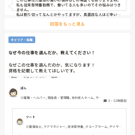
出勤するのが苦痛になります
私も従来型特養勤務で、働いてる人も多いのでその悩みはつき
ません。

私は割り切ってなんとかやってますが、真面目な人ほど辛いお
もいしてそうですよね。
回答をもっと見る
キャリア・転職
なぜ今の仕事を選んだか、教えてください！
なぜこの仕事を選んだのか、気になります！

資格を記載して教えてほしいです。

資格
モチベーション
施設
私は介護士です。

ぽん
帰省して中学の同級生と地元でご飯した時に、その人が介護
介護職・ヘルパー, 施設長・管理職, 有料老人ホーム, サー
の仕事をしていると聞いて、その時はあまり興味もてず、聞
3
・
22時間前
ビス付き高齢者向け住宅, 訪問介護, 介護事務, 初任者研修, 
き流してました。

障害福祉関連, 障害者支援施設
しかしUターン転職活動中にたまたま街でその人と会って、
ツート
流れでカフェで話して、

介護福祉士, ケアマネジャー, 従来型特養, グループホーム, デイサー
施設見学だけでも行ってみたら、実際に現場を見て素敵だと
ビス
思って決めました。