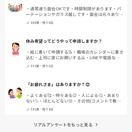
・
通常通り面会OKです
・
時間制限があります
・
パ
ーテーションやガラス越しです
・
面会は元々ありま
せん
・
その他（コメントで教えてください）
448
票・
残り6日
休み希望ってどうやって申請しますか？
・
紙に書いて申請する📝
・
職場のカレンダーに書き
込む
・
上司に直にお願いする🙇
・
LINEや電話など
で申請する
・
その他（コメントで教えてください）
533
票・
残り5日
「お疲れさま」はありますか？😊
・
よくある🥰
・
時々ある😊
・
人による🤔
・
あまり
ない💦
・
ほとんどない😢
・
その他(コメントで教え
てください)
541
票・
残り4日
リアルアンケートをもっと見る