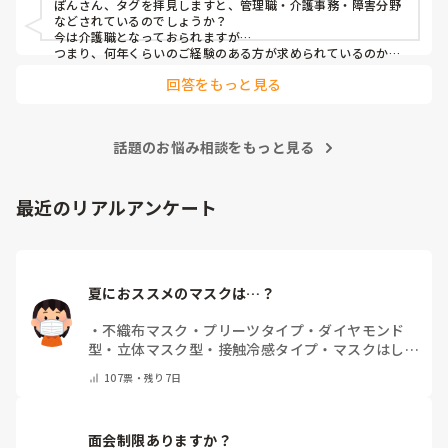
ぽんさん、タグを拝見しますと、管理職・介護事務・障害分野
などされているのでしょうか？

今は介護職となっておられますが…

つまり、何年くらいのご経験のある方が求められているのか、
それによってお伝えしたい事に少し違いが出てはきますね…　

回答をもっと見る
でも、せっかくのご質問、汎用的に普通に私の実際をお応えさ
せて頂きますね…　

一言で申せば、色んな仕事は‘数字＝結果やノルマ’が求められ
ます。それにら心底疲れた時に、「直接人様に優しくできる仕
話題のお悩み相談をもっと見る
事をしたい」と思ったから、ですね。本当は、なぜだからと言
って福祉に目が向いたか、など色々あるのですが、そこまでは
求められていない、と思いますので、端的に応えをお伝えさせ
て頂きました。

最近のリアルアンケート
同じ仲間として、その疑問もよーく分かるところでしたの
で、、
夏におススメのマスクは…？
・
不織布マスク
・
プリーツタイプ
・
ダイヤモンド
型
・
立体マスク型
・
接触冷感タイプ
・
マスクはしま
せん
・
その他(コメントで教えて下さい)
107
票・
残り7日
面会制限ありますか？