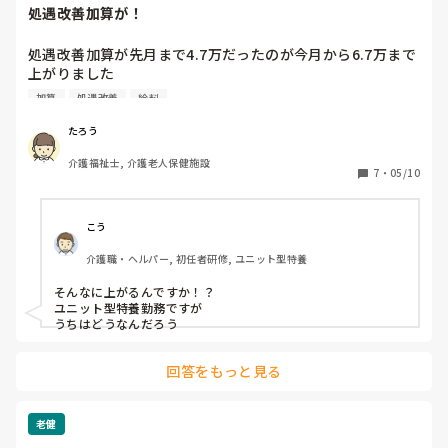
処遇改善加算が！
処遇改善加算が先月まで4.7万だったのが今月から6.7万まで
上がりました

6月からは更に上がるそうで楽しみです

加算
処遇改善
給料
これで夜勤無しでも31万超、夜勤月5回するだけで35万超す
ることになり良かったです(*^^*)
たろう
介護福祉士, 介護老人保健施設
7
・
05/10
こう
介護職・ヘルパー, 初任者研修, ユニット型特養
そんなに上がるんですか！？

ユニット型特養勤務ですが

うちはどうなんだろう
回答をもっと見る
老健