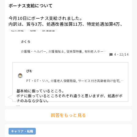
ボーナス支給について
今月10日にボーナス支給されました。

内訳は、賞与3万、処遇改善加算11万、特定処遇加算4万、
そこから社会保険、所得税、雇用保険3万控除されていまし
社会保険
加算
処遇改善
た。

これは介護業界の平均値から見てどうでしょうか？
さくら
介護職・ヘルパー, 介護福祉士, 従来型特養, 有料老人ホーム, 
4
・
12/14
介護老人保健施設, グループホーム, デイサービス, 訪問介護, 
初任者研修, 実務者研修, ユニット型特養, 障害者支援施設
ぴむ
PT・OT・リハ, 介護老人保健施設, サービス付き高齢者向け住宅, 
デイサービス, デイケア・通所リハ, 病院
基本給に振っているところ。

ボナに振っているところそれぞれ違うと思いますが、処遇がボ
ナのみなら少ない。

賞与自体は少ない。

回答をもっと見る
という印象です。
キャリア・転職