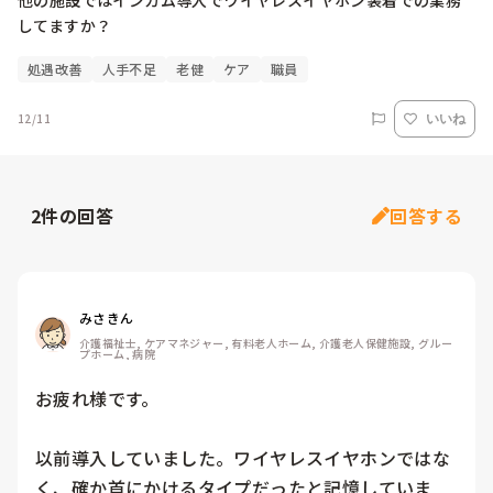
他の施設ではインカム導入でワイヤレスイヤホン装着での業務
してますか？
処遇改善
人手不足
老健
ケア
職員
12/11
いいね
2
件の回答
回答する
みさきん
介護福祉士, ケアマネジャー, 有料老人ホーム, 介護老人保健施設, グルー
プホーム, 病院
お疲れ様です。

以前導入していました。ワイヤレスイヤホンではな
く、確か首にかけるタイプだったと記憶していま