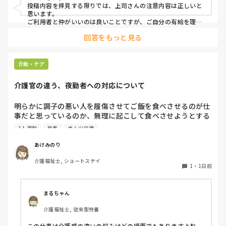
けない。

投稿内容を拝見する限りでは、上司さんの注意内容は正しいと
→ケアマネに中止になることを伝える時は、有休をとるから
思います。

中止になったとは言わないこと。「中止にさせてもらうこと
ご利用者と仲がいいのは良いことですが、ご自分の有給を理由
にケアをキャンセルされるのは筋違いかと。

になった」ではなく「中止にさせてもらってもよろしいです
回答をもっと見る
それだけ、そのご利用者がもかさんのことを信頼されてるんで
か？」と聞くようにして。

しょうけど、もしもかさんご自身が体調不良でケアに行けない
場合のことを考えたら、他のスタッフも行けた方がローテーシ
と言われました。

ョン組めますよね。
介助・ケア
介護官の違う、夜勤者への対応について
私の考え対応が間違えていますか？
明らかに調子の悪い人を履傷させてご飯を食べさせるのが仕
事だと思っているのか、無理に起こして食べさせようとする
スタッフがいます。私が出勤して急変に気づき対応しました
1人夜勤
早番
オムツ交換
が、その後本人に聞き出しても自分の時は問題なかったか
（夜勤者）とか平気でドヤ顔でいます。

あけみのり
夜勤は1人夜勤です。その時はベトナム人と早番の2人体制で
介護福祉士, ショートステイ
したけども、どちらも急変対応に特化しておらず、この2人
1
・
1日前
が夜勤をすると見守り不足で大変になるんではないかなと危
惧してます。夜間はただオムツ交換変えればいい。トイレに
連れて行けばいい？寝るか寝ないか問題だみたい平気で言う
まるちゃん
ので人員が少ないため入らせていますが、きちんと見守りの
介護福祉士, 従来型特養
であれば夜勤も外すが管理者がオッケーを出しているので、
出勤日は誰かがどうにかなっているのではないかと怖すぎて
この仕事は介護感の違いの悩みはどの場面でもありますよね。
