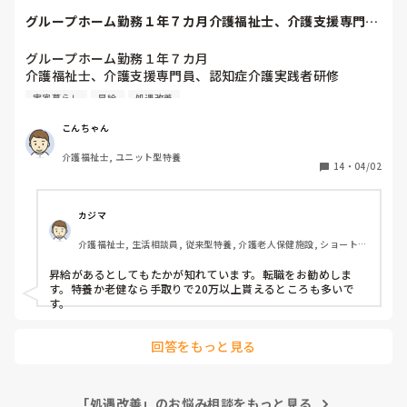
グループホーム勤務１年７カ月介護福祉士、介護支援専門
員、認知症介護実践...
グループホーム勤務１年７カ月

介護福祉士、介護支援専門員、認知症介護実践者研修

給料がとにかく安い。

実家暮らし
昇給
処遇改善
基本給152000

夜勤手当24000(@4000×6回)

こんちゃん
処遇改善職務手当2000

介護福祉士, ユニット型特養
通勤手当3300

14
・
04/02
残業代1100

支給額18万弱の手取14万位

賞与年2回40万

カジマ
介護福祉士, 生活相談員, 従来型特養, 介護老人保健施設, ショートス
以前、一緒に働いていた方の紹介で入りましたが、とても後
テイ
悔しています。

昇給があるとしてもたかが知れています。転職をお勧めしま
実家暮らしなので普通に生活できていますが、将来がとても
す。特養か老健なら手取りで20万以上貰えるところも多いで
不安で仕方ありません。

す。
昇給はあるので長く勤めれば少しずつ上がっていくとは思い
回答をもっと見る
ますが、男性ならやっぱり特養とか老健に行った方が給料も
いいし転職を考えています。

やっぱり男性でグループホームというのは長く勤めるのは厳
「処遇改善」のお悩み相談をもっと見る