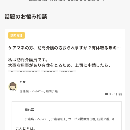
しいのではと悩んでいます。

話題のお悩み相談
訪問介護
ケアマネの方、訪問介護の方おられますか？有休取る際の、
利用者やケアマネ...
私は訪問介護員です。

大事な用事があり有休をとるため、上司に申請したら、

代わりに訪問する職員を考えるとのこと。

サービス管理責任者
ケアマネ
訪問介護
また、利用者に対しては、私は利用者とよくプライベートの
話などもしたりと仲が良いため（←表現の仕方良くないかも
もか
です、すみません）こういう理由で休みをとるから、代わり
介護職・ヘルパー, 訪問介護
の人になるけどいいかという相談をしていました。利用者か
3
・
1日前
らは、「全然いいよ！優先してね」と言ってくださって、代
わりはいらないから中止でいいよとのこと。このことを上司
に伝えたら、注意されました。

垂れ耳
介護職・ヘルパー, 介護福祉士, サービス提供責任者, 訪問介護, 障害
上司の注意内容

福祉関連
→利用者に対して、こういう理由で有休をとると言ってはい
こんにちは。
