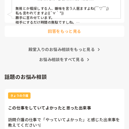
さんには関係ない事。利用者さんから苦情があったならまだ
しも未だに無し。同じ職場で働く仲間なので打ち解けなけれ
無視とか粗探しする人、嫌味を言う人居ますよね(￣▽￣;)

ばならないと思っていますが無視されて陰口叩かれているの
私も言われてますよ((´∀｀*))

分かっているのにこれ以上何を私はすればいいですか。辞め
勝手に言わせています。

たいです、でもここで辞めるのも癪です。しっぽ巻いて逃げ
相手にするだけ時間の無駄ですしね。

そんな人を相手にするよりプライベートを充実して人生楽しく
たと言われるのも嫌です。毎日8時間働いて5分も職場の人と
回答をもっと見る
過ごした方が得よ。転職なんていつでも出来るし辞めたい時は
話をしない。話かけれる雰囲気でもない。上司も知ってか知
さっさと今より待遇良い探して移った者勝ちよ。

らずか放置。しんどい。
まぁ、陰口とか言う人に限って対象相手が辞めて仕事に負荷が
かかるとまた文句を言うのよね┐( ∵ )┌
殿堂入りのお悩み相談をもっと見る
お悩み相談をすべて見る
話題のお悩み相談
きょうの介護
この仕事をしていてよかったと思った出来事
訪問介護の仕事で「やっていてよかった」と感じた出来事を
教えてください🫧
