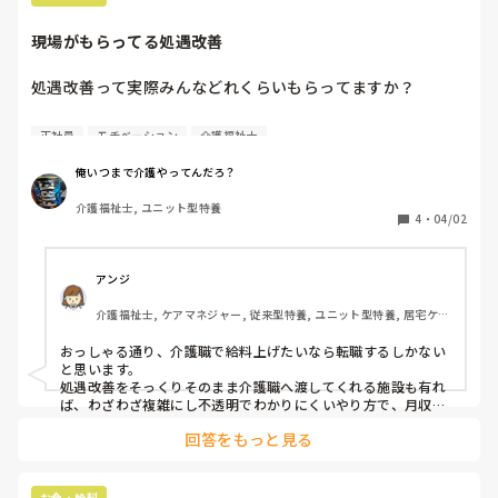
現場がもらってる処遇改善
処遇改善って実際みんなどれくらいもらってますか？

これ、施設によってかなり差があります。

正社員
モチベーション
介護福祉士
もちろん都道府県や地域でもありそうですね。

先日短大同期の飲み会の際に、処遇改善の話になりました。

俺いつまで介護やってんだろ？
介護福祉士, ユニット型特養
Aさん「うちは処遇改善がない」

4
・
04/02
Bさん「うちは3000円」

Cさん「うちは10000円くらい」

などなどでした。

アンジ
介護福祉士, ケアマネジャー, 従来型特養, ユニット型特養, 居宅ケア
そして、みなさん同期なので介護福祉士所持で15年目です。

マネ
俺は1年くらいニートやってたし、転職勢なので14年目。

おっしゃる通り、介護職で給料上げたいなら転職するしかない
と思います。

俺がいる施設の処遇改善がいっちゃん高かったぜ(´･ω･｀)

処遇改善をそっくりそのまま介護職へ渡してくれる施設も有れ
ば、わざわざ複雑にし不透明でわかりにくいやり方で、月収が
全く変わらない施設もあります。

施設名教えて各々検索しては

回答をもっと見る
どちらで働くかは自分次第です。
「うちからじゃ遠くて行けねぇ」と嘆いておりました。

同じ施設に何年もいるのもいいけど、転職した方が給料上が
お金・給料