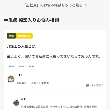
じますねー

「正社員」のお悩み相談をもっと見る
資格は無くても問題ないです。
👑愚痴 殿堂入りお悩み相談
愚痴
👑殿堂入り
介護士の人権とは。
最近よく、働いてる私達に人権って無いなって思うんです。

介助中、どんなに叩かれても、つねられても、蹴られても

警察
虐待
暴力
キチガイと言われても、アホだのバカだと言われても、助け
て貰えない

山田
介助前に「〇〇しますね。〇〇していいですか。」と声をか
介護福祉士, ユニット型特養
けている

11
・
05/24
でも、何をされているのか理解出来ていないから、私達が虐
待しているかのように騒ぐ

被害妄想をされ、上の者を呼べ、警察を呼べ、先生を呼べ、
エト
と。

介護福祉士, 生活相談員, 有料老人ホーム, 初任者研修, 実務者研修