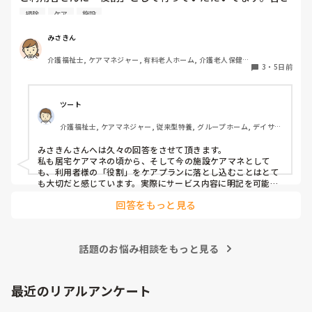
んの施設では他にどんな役割がありますか？たまに時間を持
掃除
ケア
施設
て余して「何かやることない？」と声をかけられることがあ
ります。今検討しているのは、食器洗いやスタッフと一緒に
みさきん
行くゴミ出しなどです。
介護福祉士, ケアマネジャー, 有料老人ホーム, 介護老人保健施
3
・
5日前
設, グループホーム, 病院
ツート
介護福祉士, ケアマネジャー, 従来型特養, グループホーム, デイサー
ビス
みさきんさんへは久々の回答をさせて頂きます。

私も居宅ケアマネの頃から、そして今の施設ケアマネとして
も、利用者様の「役割」をケアプランに落とし込むことはとて
も大切だと感じています。実際にサービス内容に明記を可能な
限りしており、担当者会議では略する事なく説明しておりま
回答をもっと見る
す。 役割を持つことは、その方の自信や生きがいにつながりま
すし、「してもらう」だけでなく「できることを続けてもら
う」視点にもなりますよね。 みさきんさんのように、日常の中
に自然な形で役割を取り入れておられる取り組み、とても勉強
話題のお悩み相談をもっと見る
になります。
最近のリアルアンケート