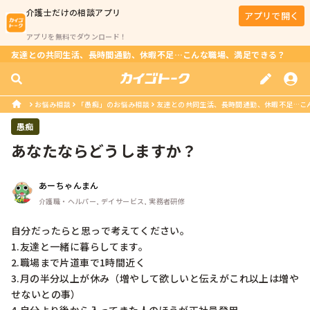
介護士
だけの相談アプリ
アプリで開く
アプリを無料でダウンロード！
友達との共同生活、長時間通勤、休暇不足…こんな職場、満足できる？
お悩み相談
「愚痴」のお悩み相談
友達との共同生活、長時間通勤、休暇不足…こ
愚痴
あなたならどうしますか？
あーちゃんまん
介護職・ヘルパー, デイサービス, 実務者研修
自分だったらと思っで考えてください。

1.友達と一緒に暮らしてます。

2.職場まで片道車で1時間近く

3.月の半分以上が休み（増やして欲しいと伝えがこれ以上は増や
せないとの事）
