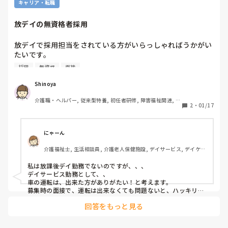
キャリア・転職
放デイの無資格者採用
放デイで採用担当をされている方がいらっしゃればうかがい
たいです。

無資格で車の運転不可、放デイ経験1年程度の人間が正社員
採用
無資格
面接
求人に応募してきた場合、採用を考える割合はどのくらいで
すか？

Shinoya
面接時のやる気や人柄次第、保育士等の資格取得に向け勉強
介護職・ヘルパー, 従来型特養, 初任者研修, 障害福祉関連, 障
中の人間なら将来性を考えて採用するかも等、率直な考えを
2
・
01/17
害者支援施設
お聞かせください。
にゃーん
介護福祉士, 生活相談員, 介護老人保健施設, デイサービス, デイケ
ア・通所リハ
私は放課後デイ勤務でないのですが、、、

デイサービス勤務として、、

車の運転は、出来た方がありがたい！と考えます。

募集時の面接で、運転は出来なくても問題ないと、ハッキリ言
われれば、その時の運転手の人数は、いるので問題ない！と考
回答をもっと見る
えられますが、どちらにしても運転が出来た方がありがたいと
思います。

基本デイは、何でもオールマイティに出来る事がベスト！と感