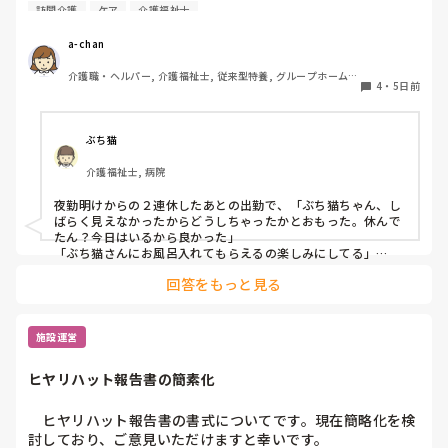
訪問介護
ケア
介護福祉士
出勤前、特に嫌なことがあったわけではなくても、「今日は
行きたくないな…」と感じることはあります。

a-chan
そんなときに「この仕事をやっていてよかった」と思えた出
介護職・ヘルパー, 介護福祉士, 従来型特養, グループホーム, 
来事を思い浮かべたら前向きな気持ちで出勤できるかな？と
4
・
5日前
デイケア・通所リハ, 訪問介護, 初任者研修
思いました。

皆さんが訪問介護の仕事で「やっていてよかった」と感じた
エピソードがあれば、ぜひ教えてください。
ぶち猫
介護福祉士, 病院
夜勤明けからの２連休したあとの出勤で、「ぶち猫ちゃん、し
ばらく見えなかったからどうしちゃったかとおもった。休んで
たん？今日はいるから良かった」

「ぶち猫さんにお風呂入れてもらえるの楽しみにしてる」

と私をお気に入り認定してくださる方がいることに嬉しく思い
回答をもっと見る
ます。
施設運営
ヒヤリハット報告書の簡素化
　ヒヤリハット報告書の書式についてです。現在簡略化を検
討しており、ご意見いただけますと幸いです。
