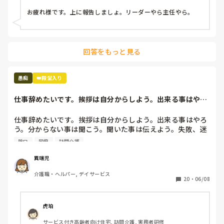
ユニット型特養
お疲れ様です。上に報告しましょ。リーダーやら主任やら。
回答をもっと見る
愚痴
👑殿堂入り
仕事辞めたいです。挨拶は自分からしよう。出来る事はやろ
う。分からない事...
仕事辞めたいです。挨拶は自分からしよう。出来る事はやろ
う。分からない事は聞こう。聞いた事は伝えよう。失敗、迷
惑かけたら謝ろう。助けてもらったら感謝しよう。常にそれ
陰口
同僚
訪問介護
を頭に入れて働いてます。しかし職場で嫌われているので挨
拶しても無視。出来る事をすれば粗探し。分からない事を聞
異端児
けばそんな事も分からないの？聞いた事を伝えたら反感をか
介護職・ヘルパー, デイサービス
う。毎日毎日謝って毎日毎日感謝の言葉を伝えている。明ら
20
・
06/08
かに同僚と差別されている。失敗しても笑い飛ばしてもらえ
る同僚。私が失敗したら一気に空気が悪くなり口も聞いても
らえない。自分が可愛げがないのも分かっています。しかし
虎珀
仕事なのでそれはそれ。可愛げがあろうとなかろうと利用者
サービス付き高齢者向け住宅, 訪問介護, 実務者研修