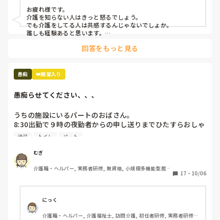
私達は、

お疲れ様です。

押さえつけたり叩いたりつねったりしたら身体的虐待だと言
介護を知らない人はきっと怒るでしょう。

われ

でも介護をしてる人は共感するんじゃないでしょか。

キチガイだのバカだのアホだの言ったら精神的虐待だと言わ
誰しも経験あると思います。

介護者はそれが仕事だし、プロであるから対応するのが当たり
れ

回答をもっと見る
前と思われると思いますね。

介助しなかったから介護放棄だと言われ

介護者も人です。表向きニコニコしてても内心は結構ボロボロ
訴えられる

のことあります。

愚痴
👑殿堂入り
利用者は、

無理だと思えば逃げることも勇気だと思うので身体大切にして
叩こうが、ののしろうが、何もするなと言おうが、

くださいね。
愚痴らせてください、、、
そういう病気だから、そういう性格だからと

守られる

うちの施設にいるパートのおばさん。

8:30出勤で９時の夜勤者からの申し送りまでひたすらおしゃ
こっちの方がよっぽど虐待受けてるよ。

べり。

こんなこと言ったらまた怒られますか？
送迎
トイレ
パート
本来日勤の仕事のはずのシーツ交換や居室掃除を「暇ならや
ってよね！！」と夜勤者に言っている。（私も言われる。）

むぎ
あなたが喋っている３０分でやれるのでは？？？

介護職・ヘルパー, 実務者研修, 無資格, 小規模多機能型居宅
送迎表も自分が作らないと気が済まないのか、他の人が作る
17
・
10/06
介護
と文句、文句、文句。そして勝手に（自分が楽なように）変
えている。

そして日中もひたすらおしゃべり。トイレ誘導もせず。

にっく
この人がいるのに仕事が大変なら、いなくて大変の方がまし
介護職・ヘルパー, 介護福祉士, 訪問介護, 初任者研修, 実務者研修, 
なんですけどー！！！！