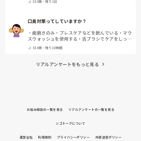
534
票・
残り1日
口臭対策ってしていますか？
・
歯磨きのみ
・
ブレスケアなどを飲んでいる
・
マウ
スウォッシュを使用する
・
舌ブラシでケアをしっか
りする
・
フリスクをかじる
・
自分の口臭は気にして
554
票・
残り10時間
いない
・
その他（コメントで教えてください）
リアルアンケートをもっと見る
お悩み相談の一覧を見る
リアルアンケートの一覧を見る
シゴトークについて
運営会社
利用規約
プライバシーポリシー
外部送信ポリシー