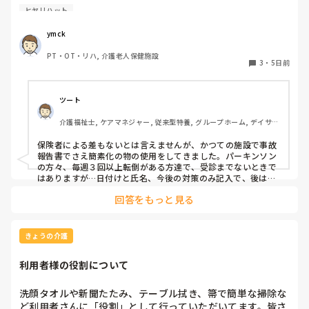
ヒヤリハット
　自己報告書と異なり、ヒヤリハット報告書の書式には法
規・義務規定はないかと思います。つまるところ、用を成せ
ymck
ば、いくらでも簡素化できるものと言う考えなのですが…。

PT・OT・リハ, 介護老人保健施設
3
・
5日前
　私が入職する以前から使われている書式はEXCELで作られ
ており、氏名年齢生年月日等プロフィールとヒヤリ発生場所
の詳細、発生前後の経緯・予測される被害・対応策のフリー
ツート
記載と非常に煩雑です。

介護福祉士, ケアマネジャー, 従来型特養, グループホーム, デイサー
ビス
　一時、フリー記載だけでも減らそうと、丸をつけて選択す
保険者による差もないとは言えませんが、かつての施設で事故
る方式を取ろうとしたのですが、あまり浸透せず…。

報告書でさえ簡素化の物の使用をしてきました。パーキンソン
の方々、毎週３回以上転倒がある方達で、受診までないときで
　そこで、再度報告書の書式変更を検討したく、使いやすい
はありますが…日付けと氏名、今後の対策のみ記入で、後は○
付けのA４の４分の１ほどの大きさで作成、対応しました。場
書式をご紹介いただけないでしょうか。ここで公開されてい
回答をもっと見る
所や、店頭前の行動（何をしようとしていたか）、ぶつけた箇
る書式は使いやすかったよ、とかこのアプリだとやりやすい
所、異常うったえの有無、報告先を選択してピンをつけるだけ
よ、とかリンクでもいいのですが、おすすめがあれば教えて
です。多くの事業所でも見られる運用です。保険者毎のローカ
いただきたいです。
ルルールの考え方も否定はできませんが、実際、厚労省の調査
きょうの介護
研究でも、施設ごとに事故・ヒヤリハットの整理や様式を独自
に簡素化している実態が紹介されています。なので、言い方は
利用者様の役割について
正しくないとも思いますが、ヒヤリハット位簡素化はできるで
しょう、発生項目の幅は広いですが…
洗顔タオルや新聞たたみ、テーブル拭き、箒で簡単な掃除な
ど利用者さんに「役割」として行っていただいてます。皆さ