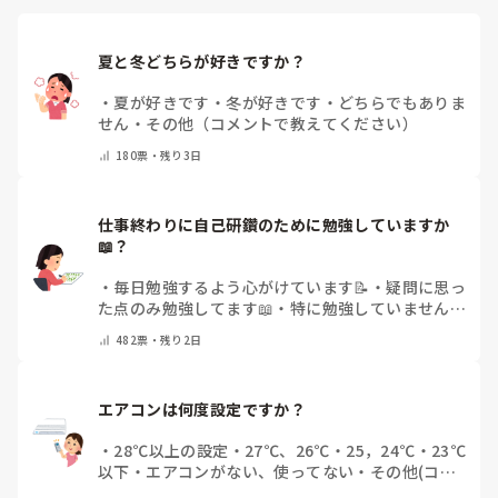
夏と冬どちらが好きですか？
・
夏が好きです
・
冬が好きです
・
どちらでもありま
せん
・
その他（コメントで教えてください）
180
票・
残り3日
仕事終わりに自己研鑽のために勉強していますか
📖？
・
毎日勉強するよう心がけています📝
・
疑問に思っ
た点のみ勉強してます📖
・
特に勉強していません
・
その他（コメントで教えてください）
482
票・
残り2日
エアコンは何度設定ですか？
・
28℃以上の設定
・
27℃、26℃
・
25，24℃
・
23℃
以下
・
エアコンがない、使ってない
・
その他(コメ
ントで教えてください)