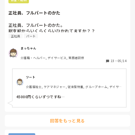
ることもありますね。

最初勤めた施設は処遇改善はなかったです。当時会議かなん
正社員、フルパートのかた
かで事務長が「うちの施設は処遇改善ないから」とおっしゃ
ってましたね。

正社員、フルパートのかた。

ほんとになかったのか？上が猫ババしてたんじゃないか？と
総支給からいくらくらいひかれてますか？？
正社員
パート
まっちゃん
介護職・ヘルパー, デイサービス, 実務者研修
23
・
05/14
ツート
介護福祉士, ケアマネジャー, 従来型特養, グループホーム, デイサー
ビス
45000円くらいずつですね…
回答をもっと見る