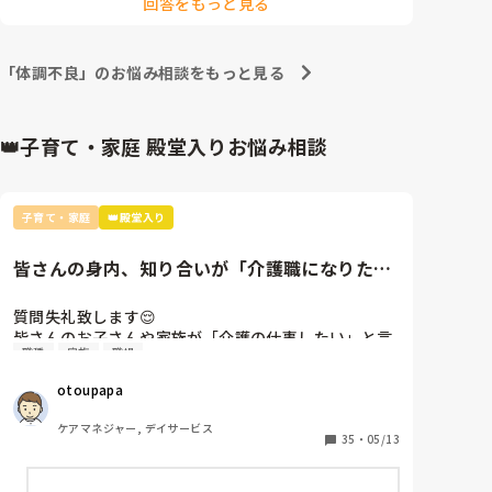
回答をもっと見る
ので、病院診断後に断ろうと考えていますが、どうし
たらいいと思いますか？？

「体調不良」のお悩み相談をもっと見る
また本日の面接時に、「なにか病院通院してる場合は
申告して欲しい。」と言われたのですが、現在診断が
👑子育て・家庭 殿堂入りお悩み相談
子育て・家庭
👑殿堂入り
皆さんの身内、知り合いが「介護職になりた
い」と言ったら？
質問失礼致します😌

皆さんのお子さんや家族が「介護の仕事したい」と言
職種
家族
職場
ったら、なんと声をかけますか？？

知り合いのお子さん（高校生）が学校の進路希望で
otoupapa
「介護の仕事」と書いたら、先生から「やめておきな
さい」と言われたそうで😓

ケアマネジャー, デイサービス
相手が高校生に限らず、皆さんだったら、介護職を選
35
・
05/13
択肢に入れるのをどう思われますか？