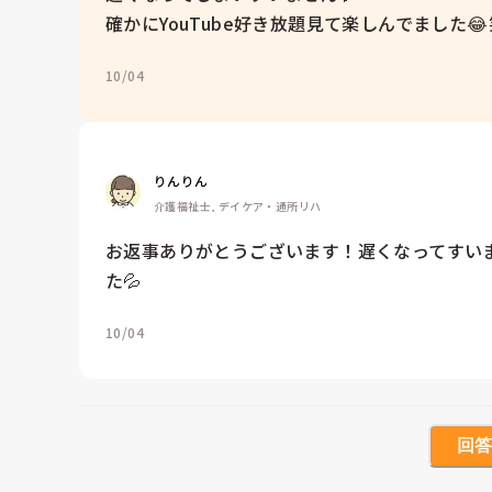
確かにYouTube好き放題見て楽しんでました
10/04
りんりん
介護福祉士, デイケア・通所リハ
お返事ありがとうございます！遅くなってすい
た💦
10/04
回答