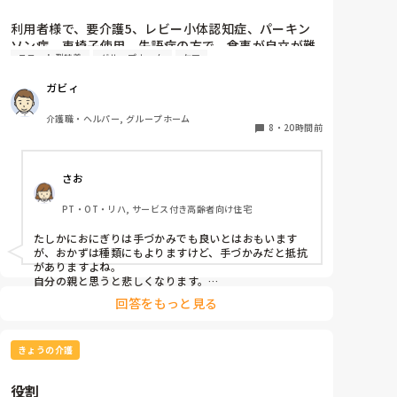
利用者様で、要介護5、レビー小体認知症、パーキン
ソン病、車椅子使用、失語症の方で、食事が自立が難
ユニット型特養
グループホーム
ケア
しくなって来ました。ご飯を、おにぎりにして、ご自
分で手づかみで食べてもらおうと、幼児が食べるくら
ガビィ
いのおにぎりにしてます。食べられる時とスプーンを
使っても難しい時があります。おかずも、おにぎり同
介護職・ヘルパー, グループホーム
様、手づかみでたべてもらってる時があるのですが、
8
・
20時間前
難しい時は、職員が介助しています。ご飯は、おにぎ
りで手づかみでもいいのかなと思いますが、おかずの
さお
手づかみは、どうかなと思うのですが、皆さんはどう
思われますか？私は、自分の母親が手づかみで食べて
PT・OT・リハ, サービス付き高齢者向け住宅
るのを見たら、悲しくなります…職員さん、介助して
下さいと思ってしまいます…
たしかにおにぎりは手づかみでも良いとはおもいます
が、おかずは種類にもよりますけど、手づかみだと抵抗
がありますよね。

自分の親と思うと悲しくなります。

フルーツや温野菜とかならまだ良いでしょうけど。嚥下
回答をもっと見る
状態はどうなんでしょうか？とろみつけてたりするのを
手づかみは抵抗がありますね。
きょうの介護
役割