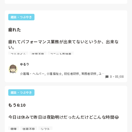
雑談・つぶやき
疲れた
疲れてパフォーマンス業務が出来てないというか、出来な
い。

フルタイム
体調不良
ユニット型特養
鍛えるしかないのか…

ゆるり
鍛える気力にもならん。

介護職・ヘルパー, 介護福祉士, 初任者研修, 実務者研修, ユニ
0
・
05/08
ット型特養
偽りの元気でいても心が疲れちゃうし。
雑談・つぶやき
もう6:10
今日は休みで昨日は夜勤明けだったんだけどこんな時間😂

早番で起きる時間におやすみなさい(:3[____]
健康
体調不良
シフト