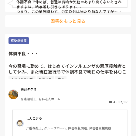
体調不良で休めば、普通は有給か欠勤＝あまり良くないとされ
ますよね、給与差し引きもあります、、

つまり、この業界問わず、労災以外は当たり前なんですが…　
どこにふざけんな、と思われますか…？
回答をもっと見る
感染症対策
体調不良・・・
今の職場に勤めて、はじめてインフルエンザの濃厚接触者と
して休み、また現在進行形で体調不良で明日の仕事を休むこ
とになりました。

インフルエンザ
体調不良
休み
これまで罹ったことなかったのでどう対処していいか戸惑っ
ています。

鴇羽タクミ
１日でも早く体調良くするように休めます。
介護福祉士, 有料老人ホーム
4
・
02/07
しんこぶら
介護福祉士, グループホーム, 障害福祉関連, 障害者支援施設