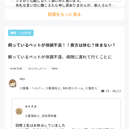
ですので心配しなくて良いかと思います。

失礼な言い方に聞こえたら申し訳ありませんが、新人さんです
からまだ頭数には入ってないでしょうしどの職種でも慣れない
回答をもっと見る
うちは体調崩しがちですからよくあることです。

ただもう来ないのかな、辞めたいのかなと思われてるかもしれ
ないのでその辺りはしっかり話した方がいいかもしれません
ね。
雑談・つぶやき
飼っているペットが体調不良！！貴方は休む？休まない？
飼っているペットが体調不良、病院に連れて行くことに

なったからって理由で休む職員がいます。一昔前はそんな事
体調不良
デイサービス
施設
で休むなんてあり得ない話しでしたよね。

けい
もし飼っているペットが体調不良になって病院に連れて行く
介護職・ヘルパー, 介護福祉士, 有料老人ホーム, 介護老人保
ことになったら仕事休みますか？？

19
・
06/23
健施設, グループホーム, デイサービス, デイケア・通所リハ
※ちなみに自分しか面倒が見れなかったり、病院に連れて行
けない場合。

ライナス
介護福祉士, 従来型特養
周りの職員はちゃんと理解してくれてるんですかね。
同僚２名はお休みしていました
