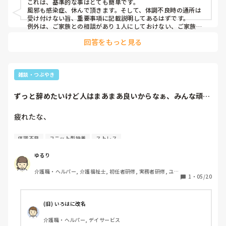
これは、基準的な事はとても簡単です。

すか？

風邪も感染症、休んで頂きます。そして、体調不良時の通所は
受け付けない旨、重要事項に記載説明してあるはずです。

例外は、ご家族との相談があり１人にしておけない、ご家族も
どーしても外せない時には、事前相談があればお連れして、コ
回答をもっと見る
ロナの簡易検査を行い、陰性確認後静養室…でしょうか…。

ただ、その休養対応がケアプランに謳っていないと、計画書の
活動が本来出来ませんので、利用の算定が出来ない、のが正当
な決まりです。本音で申して、ごまかしの記録があれば算定し
ますけどね、実務的には。

雑談・つぶやき
後は、ケアマネ了解の〝緊急利用〟対応ですね。これは、週利
用回数の急なプラスでもしてもらう事ありませんか？　同じよ
ずっと辞めたいけど人はまあまあ良いからなぁ、みんな頑張
うに、通常利用ではないですが、自宅では危ない為、休むべき
ってるし…
を緊急利用扱いで対応するものです。

さて、実務上あり得るので色々申してきましたが、本来高齢者
疲れたな、

の体調不良は自宅静養、念のための受診が普通にお伝えする、
正しい対応です。
ぼーっとしてしまう（SNSをみる）

体調不良
ユニット型特養
ストレス
業務なんで遅くなっちゃうんだろう…。
ゆるり
介護職・ヘルパー, 介護福祉士, 初任者研修, 実務者研修, ユニ
1
・
05/20
ット型特養
(旧) いろはに改名
介護職・ヘルパー, デイサービス