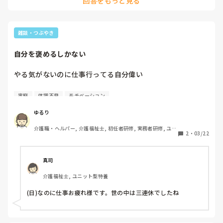
回答をもっと見る
自立支援も受けれるとこは多いとも

面接は今からで、面接で平日に休めないか聞いてみようと思
っています

雑談・つぶやき
たとえ交渉しても、現場と上の考えは違いますし、難しそう

自分でも甘い考えだなと思ってます

自分を褒めるしかない
ただ内科とかと違い、先生との関係が特に大事と思い、まよ
っています

やる気がないのに仕事行ってる自分偉い

長くなりましたがよろしくお願いします。
周りは結婚子供居てるのに…

家庭
体調不良
モチベーション
悩む年頃30代
ゆるり
介護職・ヘルパー, 介護福祉士, 初任者研修, 実務者研修, ユニ
2
・
03/22
ット型特養
真司
介護福祉士, ユニット型特養
(日)なのに仕事お疲れ様です。世の中は三連休でしたね