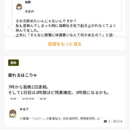
土日に出れる職員が少なすぎるため、その人が休んでも代わ
桜餅
りに他の人に出てもらうということができません。

看護師
休んだなら残りの人で頑張ってと言うのが上司の考えです。

この職場普通ですか？皆さんのところは頻繁に休む人います
その方辞めたいんじゃないんですか？

か？いたらどう対応してますか？
私も昔病んでしまった時に毎朝吐き気で起き上がれなくてよく
休んでました。

上司に「そんなに頻繁に体調悪いなんて何かあるの？」と詰め
られて余計に起き上がれなくて追い詰められて辞めてしまいま
回答をもっと見る
した。

頻繁に休んでいるという実績があるならそれを上司に見せて診
断書を出させるとか勤務日数を減らすとか、当日急に迷惑かか
らない対策をした方がいいかもしれませんね。

愚痴
あんまり強く言うと退職や休職を強要されたと言われてしまう
可能性もありますので難しい所ではありますけどね。
疲れるはこりゃ
7時から勤務2日連続。

そして1日目は2時間ほど残業確定。3時間になるかも。

2日目は４～5時間ほど残業確定。

早番
体調不良
残業
ゆるり
介護職・ヘルパー, 介護福祉士, 初任者研修, 実務者研修, ユニ
1
・
05/14
ット型特養