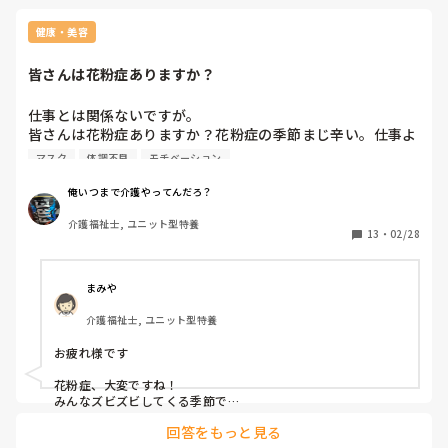
・主治医(クローズはとても多い)

・ハロワ(人によりますね、治してから働いては？)

健康・美容
・エージェント(知った限りは伝えないと”自分”は知らない
じゃ困るから伝えてほしい)

皆さんは花粉症ありますか？
・友達(交渉はしてみて、それから考えるのもあり)

仕事とは関係ないですが。

日勤のみ男性で探してるから、ただでさえ枠が少ない上に、
皆さんは花粉症ありますか？花粉症の季節まじ辛い。仕事よ
言ってしまうと余計に不利にしかならないから、言わない方
りしんどい笑

マスク
体調不良
モチベーション
がいいと思ってる。

日勤だけだと、パートしかないとエージェントに言われまし
どんな対策してますか？

俺いつまで介護やってんだろ？
た

ハロワでも何件も男性足りてると断られました

介護福祉士, ユニット型特養
自分はアレジオン飲んで鼻スプレーしてやっと普通に生活で
13
・
02/28
きます。が、寝る時は鼻づまりによる寝苦しさがあるのでこ
れが必須アイテムです。これないと鼻呼吸できなくて眠れま
お聞きしたいこと

せん(´･ω･｀)

まみや
・シフト制を探す方が懸命でしょうか？

より良い対策があれば、試したいところです！
介護福祉士, ユニット型特養
・クローズで働いてる方いたら通院は、どうしてますか？

お疲れ様です

・面接とか通院の交渉した事ありますか？

花粉症、大変ですね！

みんなズビズビしてくる季節で

メンタル病んダラ。働くことが難しくなりますね、

私はまだまだ

回答をもっと見る
花粉症やアレルギーがないので
