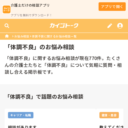
介護士
だけの相談アプリ
アプリで開く
アプリを無料でダウンロード！
お悩み相談
体調不良に関するお悩み相談一覧
「
体調不良
」のお悩み相談
「
体調不良
」に関するお悩み相談が現在
770
件。たくさ
んの
介護士
たちと「
体調不良
」について気軽に質問・相
談し合える掲示板です。
「体調不良」で話題のお悩み相談
キャリア・転職
健康・美容
相談があります。
教えてくださ