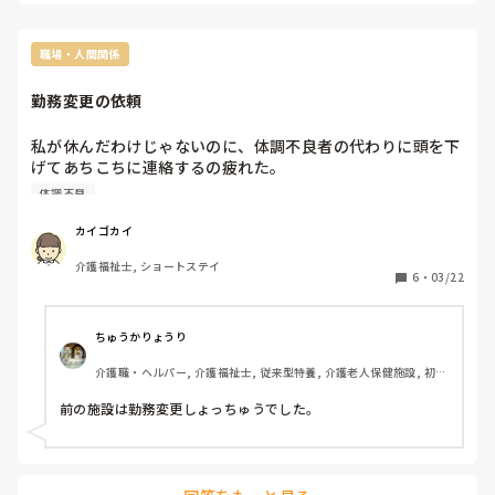
のびのび過ごしています！
追記(言葉足らずでした)

今の病院がいい理由

職場・人間関係
・1年は通ってて、主治医ちゃんと話を聞いてくれる、話し
勤務変更の依頼
やすい

(話したいことはある程度の時間とって聞いてくれる)

私が休んだわけじゃないのに、体調不良者の代わりに頭を下
・薬の調整もしてくれる

げてあちこちに連絡するの疲れた。

・自立支援うけれる

連絡がつながらないことも多い。

・予約いらない

体調不良
私の聞き方が悪かったのか？私が悪いのか？とモヤモヤす
る。

懸念点

カイゴカイ
今日の勤務がどうなるのかするわからない。
・1からの信頼関係や、1から病状、経緯の説明が面倒に感じ
介護福祉士, ショートステイ
ています(発達障害のことも含め)

6
・
03/22
・病院や医師の方針によっては、どうですか、薬出しますで
終わるとよく聞きますし

・適当にあしらわれることがとても不安です

ちゅうかりょうり
・予約の取りづらさですぐ次の病院が見つかるか

介護職・ヘルパー, 介護福祉士, 従来型特養, 介護老人保健施設, 初任
者研修, 実務者研修
前の施設は勤務変更しょっちゅうでした。
主治医に、相談したら、転院するなら、紹介状に経緯、症
状、薬の内容等、必要なことは書いてくれるとは言われまし
た

土曜日も開いてるけど、私じゃない先生ですと
