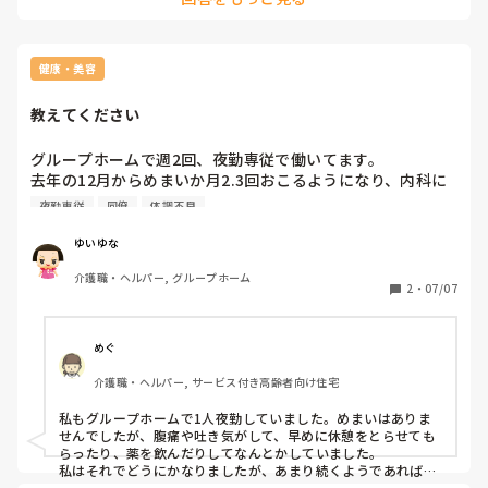
してもらい、欠勤を防ぐのも良いと思いますよ。

この業界、他業種に比べて派遣にキビシイ所も少なくないの
で…

健康・美容
雰囲気悪そうなら契約満了時で一旦お休みして筋力やヨガ等で
教えてください
柔軟性を養うのも良いと思いますよ。その間、短時間の単発バ
イトがあれば体調に合わせてやってみるとか。直雇用にもつな
がりやすいですよ。
グループホームで週2回、夜勤専従で働いてます。

去年の12月からめまいか月2.3回おこるようになり、内科に
通院したら、内耳で脳外科に通院したら、片頭痛からくるめ
夜勤専従
同僚
体調不良
まいと言われました。

今まで夜勤中に2回、めまいで同僚に電話して、助けてもら
ゆいゆな
いました。

介護職・ヘルパー, グループホーム
今度、耳鼻科に通院する予定です。

2
・
07/07
夜勤中、めまいした経験のある方いますか？

1人で夜勤してるので、いつめまいがくるのか不安でいっぱ
いです。
めぐ
介護職・ヘルパー, サービス付き高齢者向け住宅
私もグループホームで1人夜勤していました。めまいはありま
せんでしたが、腹痛や吐き気がして、早めに休憩をとらせても
らったり、薬を飲んだりしてなんとかしていました。

私はそれでどうにかなりましたが、あまり続くようであれば勤
務体制を上司に相談した方が良いと思います。
