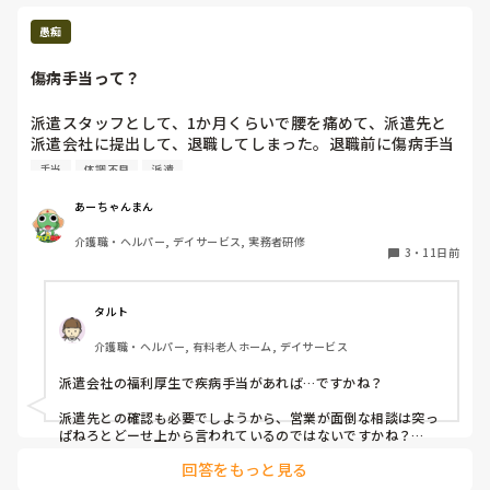
また本日の面接時に、「なにか病院通院して
愚痴
る場合は申告して欲しい。」と言われたので
すが、現在診断がはっきりしておらず、話を
傷病手当って？
派遣スタッフとして、1か月くらいで腰を痛めて、派遣先と
派遣会社に提出して、退職してしまった。退職前に傷病手当
の話をしたら因果関係が難しいと言われ、出来なく、次の職
手当
体調不良
派遣
場の紹介先はないと言われた。その後は、派遣会社から何も
連絡なくなって、生活が厳しくてどうしたら良いのか分から
あーちゃんまん
ない感じです。どうしたら良いのでしょうか？
介護職・ヘルパー, デイサービス, 実務者研修
3
・
11日前
タルト
介護職・ヘルパー, 有料老人ホーム, デイサービス
派遣会社の福利厚生で疾病手当があれば…ですかね？

派遣先との確認も必要でしようから、営業が面倒な相談は突っ
ぱねろとどーせ上から言われているのではないですかね？

まだ良心的な営業だと、会社都合での退職としてくれますよ。

回答をもっと見る
その場合、失業保険も申請しやすくなるし、それをもらいなが