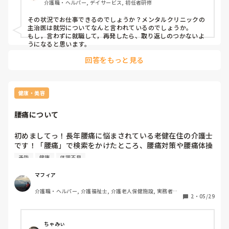
介護職・ヘルパー, デイサービス, 初任者研修
・頭がぼーっとする？ふわふわ？している感じが常にするよ
うになりました。

その状況でお仕事できるのでしょうか？メンタルクリニックの
主治医は就労についてなんと言われているのでしょうか。

２０日にもう一度病院に行く予定です。

もし，言わずに就職して，再発したら、取り返しのつかないよ
上記の理由から、内定先にも迷惑をかけると思いますので、
うになると思います。
病院診断後に断ろうと考えていますが、どうしたらいいと思
回答をもっと見る
いますか？？

また本日の面接時に、「なにか病院通院してる場合は申告し
て欲しい。」と言われたのですが、現在診断がはっきりして
健康・美容
腰痛について
初めましてっ！長年腰痛に悩まされている老健在住の介護士
です！「腰痛」で検索をかけたところ、腰痛対策や腰痛体操
などは出てきたのですが、整骨院や接骨院、整体やマッサー
予防
健康
体調不良
ジなどお店の情報がなかったので皆様に質問させて頂きたく
スレッドを作成しました！もちろん合う、合わないもあるか
マフィア
とは思いますが、ここの整骨院、接骨院、整体、マッサージ
介護職・ヘルパー, 介護福祉士, 介護老人保健施設, 実務者研
は良かったよ！というところはありますでしょうか？？私は
2
・
05/29
修
埼玉県さいたま市在住のため、出来れば埼玉県内で教えて下
さい！宜しくお願い致します！
ちゃみぃ