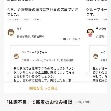
今日、介護施設の面接に正社員の応募でいき
グループホーム
ました。

ます。

採用との事だったのですが、勤務に不安があ
去年の12月か
メンタル
採用
面接
夜勤専従
同僚
り………。

になり、内科
通院したら、
ミミ
ゆいゆな
ました。

初任者研修, 実務者研修
介護職・ヘル
・現在メンタル的に精神科に通い始めた。(面
今まで夜勤中に
23
・
10/14
接

て、助けてもら
時に対応した方には話さなかった)

今度、耳鼻科に
・集中力散漫

夜勤中、めまい
かいごトークびぎなー
めぐ
・物忘れが激しい

1人で夜勤して
介護職・ヘルパー, デイサービス, 初任者研修
介護職・
・仕事が覚えられない

不安でいっぱ
宅
・心身がだるい。腹痛と吐き気が続いてい
その状況でお仕事できるのでしょうか？メン
私もグループ
る。

タルクリニックの主治医は就労についてなん
めまいはあ
・判断力がなくなった。

と言われているのでしょうか。

がして、早
・頭がぼーっとする？ふわふわ？している感
もし，言わずに就職して，再発したら、取り
薬を飲んだり
返しのつかないようになると思います。
私はそれで
じが常にするようになりました。

回答をもっと見る
くようであ
が良いと思い
２０日にもう一度病院に行く予定です。

私は今は夜
上記の理由から、内定先にも迷惑をかけると
す。
「体調不良」で新着のお悩み相談
1-30/770件
思いますので、病院診断後に断ろうと考えて
いますが、どうしたらいいと思いますか？？
