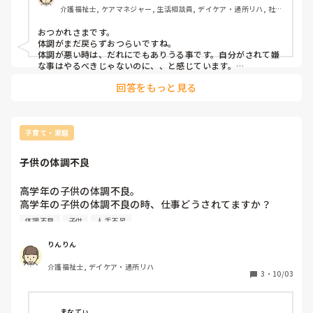
介護福祉士, ケアマネジャー, 生活相談員, デイケア・通所リハ, 社会
福祉士
忙しいとこ人員不足で気遣ってる余裕が無いのはわかるけ
おつかれさまです。

ど…なんか『あー別に復帰しようがしまいがどうでもいいん
体調がまだ戻らずおつらいですね。

だな』とか勝手に落ち込んでこのまま辞めたいとすら思う今
体調が悪い時は、だれにでもありうる事です。自分がされて嫌
な事はやるべきじゃないのに、、と感じています。

きちんと体調が戻らないと、復帰しても心身ともに中途半端に
回答をもっと見る
子育て・家庭
子供の体調不良
高学年の子供の体調不良。

高学年の子供の体調不良の時、仕事どうされてますか？

私は、下の子で休む事も多いので上の子の体調不良の時は仕
体調不良
子供
人手不足
事に行かせてもらってます。（感染症の時は行きません）

寂しい気持ちにさせてるだろうなとは思うのですが、人手不
りんりん
足で休むのが憚られます。

介護福祉士, デイケア・通所リハ
ダメな母親だなぁと思いながら出勤です。
3
・
10/03
まなてぃ