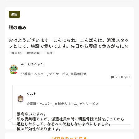
ら職業訓練校で勉強もできますよ。

次の紹介がないのは、特にこの業界で腰痛は致命的ですし、ま
愚痴
たすぐに休んだり辞められたら…という理由でしょう。

腰の痛み
派遣は元よりこの業種を続けるにはまずはある程度腰痛は治す
ことです。

ストレッチ等で良くなる場合も多いですよ。

おはようございます。こんにちわ。こんばんは。派遣スタッ
フとして、施設で働いてます。先日から腰痛で休みがちにな
目先なら単発で体調に合わせて稼ぐ、長い目を見るならたとえ
ってしまい、整形外科へ受診しました。診断書を書いてもら
理不尽
体調不良
派遣
短時間パートでも直雇用になることです。

って、診断書には、腰部筋肉痛にて治療中である。腰痛が軽
快するまでの間無理をしないことが望ましい。と診断書を出
私はこの業種でも派遣やりましたが、生きづらさったらありゃ
あーちゃんまん
しないという感じでした😭

してくれました。派遣会社からは、当日欠勤は、なるべく避
私が単発バイト先の派遣さんはのびのびやってて一概には言え
介護職・ヘルパー, デイサービス, 実務者研修
けてくださいと言われましたが、心配されるだけでなく、不
2
・
07/08
ないと思いますが…派遣なら異業種の方が働きやすいですよ！
信感を持たされるのは心外れかと思いますと言われたんです
が、休むのはどうしたもんなんでしょうか？
タルト
介護職・ヘルパー, 有料老人ホーム, デイサービス
腰痛辛いですね。

私も異業種ですが、派遣社員の時に朝整骨院で鍼を打ってから
通勤したりして、なるべく欠勤しないようにしました。

鍼は即効性がありますよ。

回答をもっと見る
歩いたり通勤できそうなら、当面は食事介助等の軽介助のみに