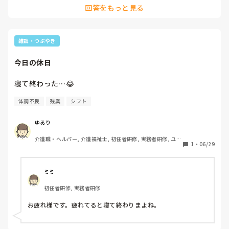
回答をもっと見る
私は今は夜勤はやめて日勤のみで働いています。
雑談・つぶやき
今日の休日
寝て終わった…😂
体調不良
残業
シフト
ゆるり
介護職・ヘルパー, 介護福祉士, 初任者研修, 実務者研修, ユニ
1
・
06/29
ット型特養
ミミ
初任者研修, 実務者研修
お疲れ様です。疲れてると寝て終わりまよね。