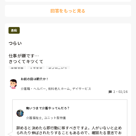
回答をもっと見る
愚痴
つらい
仕事が嫌です…

きつくてキツくて

人手不足で

体調不良
人手不足
デイサービス
体調不良でも休めなくて

でもほかの人は平気で2週間以上休んで…

お前の目は節穴か！
介護職・ヘルパー, 有料老人ホーム, デイサービス
うちのする仕事の業務の多さ

2
・
02/26
時間内に終わらせないといけないという重い責任。

諸事情で日勤しかしてないから

俺いつまで介護やってんだろ？
色々文句は言えないんだが。。。

介護福祉士, ユニット型特養
早出遅出しないといけないのかなあ

辞めると決めたら即行動に移すべきですよ。人がいないと止め
られたり伸ばされたりすることもあるので、確固たる意志でお