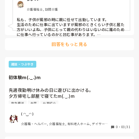
介護福祉士, 訪問介護
私も、子供が風邪の時に親に任せて出勤しています。

生活のために仕事に出ていますが風邪のときくらい子供と居た
方がいいよね、子供にとって親の代わりはいないのに誰のため
に仕事へ行っているのかと凹む事があります。

つい先週も子供が風邪をひいたので今日は仕事を休んで一緒に
回答をもっと見る
いようか？と尋ねました。

「ママはお仕事行っていいよ。お仕事大事でしょ？ばあちゃん
に来てもらうから大丈夫。」と。うちの子は幼稚園児ですがし
っかりしているなと感心したところ、私がいない方がYouTube
を見たり楽しく過ごせるから嬉しいようでした。

雑談・つぶやき
そういえば私も子供の頃はよく風邪をひいていて、学校を休ん
だ日には自由にテレビをみられて嬉しかったのを思い出しまし
初体験m(._.)m
た。

子供さんの性格にもよるかもしれませんが飲み薬とお昼の食べ
物さえあれば親が思うより子供は気楽に過ごせるのかもしれま
先週夜勤明け休みの日に遊びに出かける。

せんね。
夕方帰宅し部屋で寝てたm(._.)m

夕食だと思い部屋を出るリビングに行き台所でコップを取ろ
救急搬送
失禁
仕事紹介
うとしたら突然嘔吐m(._.)mからの意識消失

で床に倒れる。そこからしばらく記憶が無いしはずかしなが
( ◠‿◠ )
ら大失禁m(._.)m

介護職・ヘルパー, 介護福祉士, 有料老人ホーム, デイサービ
家族の声が聞こえて目が覚める。

0
・
03/31
ス
救急搬送まで時間がかかる。ようやく受け入れ先確定し、搬
送されいろいろ検査やら問診やらを受ける。
