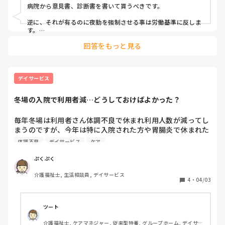
結果的に調整はしてもらえたものの"この日(指定された日)
病院から意見書、診断書を書いて貰うべきです。

の夜勤には来てほしい"と。

そんなこと言われてももちろん安静にするけど

逆に、それが有るのに夜勤を強制させる事は労働基準に反しま
その日までに治るかはわからない(*_*)…

す。

回答をもっと見る
デイサービス
冬場の入院で利用者減…どうしておけばよかった？
毎年冬場は利用者さん体調不良で休まれ利用人数が減ってし
まうのですが、今年は特に入院された方や胃腸炎で休まれた
方が多くて、例年になく落ち込みがひどかったです。

体調不良
デイサービス
ケア
体調不良じゃどうしようもないよなぁ…と思う反面、なにか
対策なかったかなとも思い…でもどうしていたらよかったの
ぷくぷく
かが思いつかず…

介護福祉士, 生活相談員, デイサービス
みなさんのところではなにか対策されていましたか？
4
・
04/03
ツート
介護福祉士, ケアマネジャー, 従来型特養, グループホーム, デイサー