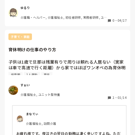
ゆるり
介護職・ヘルパー, 介護福祉士, 初任者研修, 実務者研修, ユニ
0
・
04/27
ット型特養
子育て・家庭
育休明けの仕事のやり方
子供は1歳で旦那は残業有りで周りは頼れる人居ない（実家
は車で高速で行く距離）から家ではほぼワンオペの為育休明
けは扶養内時短パートだけど幼くて保育園から色々もらって
保育園
1人夜勤
育児
くるから行けなかった日は他の休みの日に行けそうなら行く
やり方をしてるのですが本当は扶養外で時間延長して給与増
すぉい
やしたいけど現実無理なので今は諦めモードです😭今の時間
介護福祉士, ユニット型特養
帯でも家帰ってやること沢山なので私も疲れ切ってしまって
2
・
01/14
ます…（たまに夜泣きもあり日中眠くて仕方ない日も…）

皆さんは何時ごろから時間増やして仕事してますか？＆子供
がちょくちょく体調不良にならなくなったのは何歳ごろから
まなてぃ
介護福祉士, 訪問介護
お疲れ様です。夜泣きの翌日の勤務は凄く辛いですよね。ただ