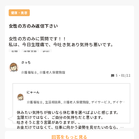
健康・美容
女性の方のみ返信下さい
女性の方のみに質問です！！

私は、今日生理痛で、今吐き気あり気持ち悪いです。

でも会社に向かっていて、試用期間は3ヵ月たち、まだ4月ま
生理
体調不良
給料
で有給使えないし、休んだら給与減るので悩んでます。休み
たいけど休めない、生理痛で吐きそうな時、どうしたらいい
さっち
ですか？

介護福祉士, 介護老人保健施設
アドバイス下さい！お願いします。
5
・
01/22
にゃーん
介護福祉士, 生活相談員, 介護老人保健施設, デイサービス, デイケ
ア・通所リハ
休みたい気持ちが強いなら休む事を選べばよいと感じます。

生理だけではなく、ご自分の気持ちだと思います。

吐きそうと言う言葉がありますが、、

お金だけではなくて、仕事に向かう姿勢を見せたいのなら、出
勤して、状況により、早退をお願いしますね。

回答をもっと見る
私は試用期間にコロナになり欠勤になりました。
