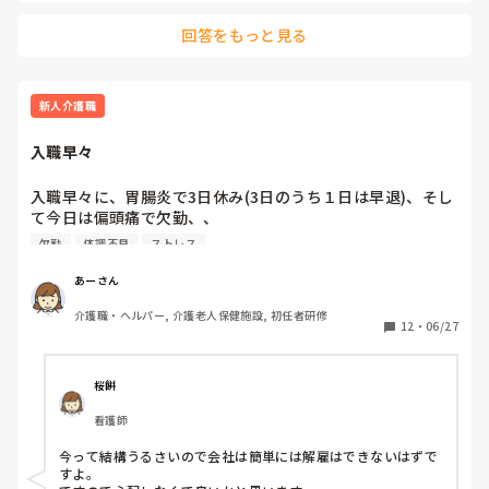
回答をもっと見る
新人介護職
入職早々
入職早々に、胃腸炎で3日休み(3日のうち１日は早退)、そし
て今日は偏頭痛で欠勤、、

欠勤
体調不良
ストレス
これじゃあ、もうクビかな😭

あーさん
どう思いますか

介護職・ヘルパー, 介護老人保健施設, 初任者研修
12
・
06/27
厳しい意見はご遠慮ください
桜餅
看護師
今って結構うるさいので会社は簡単には解雇はできないはずで
すよ。
