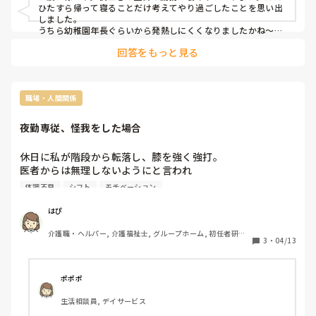
ひたすら帰って寝ることだけ考えてやり過ごしたことを思い出
しました。

うちら幼稚園年長ぐらいから発熱しにくくなりましたかね〜。
小学校上がってもインフルエンザやりんご病にかかることもあ
回答をもっと見る
ってまだまだ安心できません。
職場・人間関係
夜勤専従、怪我をした場合
休日に私が階段から転落し、膝を強く強打。

医者からは無理しないようにと言われ

介護職であることを伝えると難しい顔をされた。

体調不良
シフト
モチベーション
病院受診後すぐに職場へ電話。

夜勤へは来てほしいとのこと。

はぴ
こちらからは怪我のことを職員は伝えてもらうよう言ったが
介護職・ヘルパー, 介護福祉士, グループホーム, 初任者研修, 
夜勤へ行くと知らない人が多数。

3
・
04/13
実務者研修
知ってる人も気を遣ってくれることはなく

しんどい中16時間夜勤は終了。

帰ると膝は腫れていて受診すると休むべきと。

ポポポ
職場へ電話をすると(かなり細かく現状を報告)調整できない
生活相談員, デイサービス
かもしれないと言われ私は困惑。
