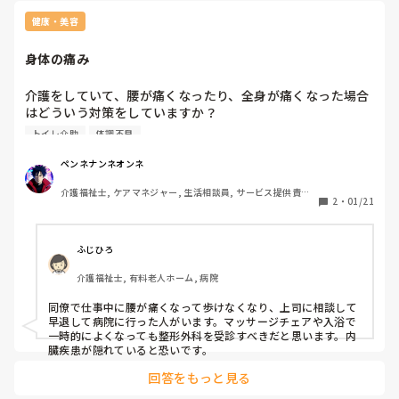
健康・美容
身体の痛み
介護をしていて、腰が痛くなったり、全身が痛くなった場合
はどういう対策をしていますか？

トイレ介助
体調不良
昨日は夕方近くになって、腰からの痛みで背中全身が痛くな
り、頭痛までしたしてヤバいなあと思っていたのですが、自
ペンネナンネオンネ
宅に10年以上前に買ったマッサージチェアで背中を揉んだ
介護福祉士, ケアマネジャー, 生活相談員, サービス提供責任
後、風呂に入ると痛みが取れました。こんなことは初めて
2
・
01/21
者, 施設長・管理職, 従来型特養, 有料老人ホーム, サービス付
で、いつもなら腰が痛いとか、局所的な痛みでしたが今回は
き高齢者向け住宅, グループホーム, ショートステイ, デイサ
背中全面が痛いとは。

ービス, 訪問介護, ユニット型特養, 居宅ケアマネ, 社会福祉士
ふじひろ
年齢を重ねると自分の身体のメンテナンスも出来ないと、介
介護福祉士, 有料老人ホーム, 病院
護なんて出来ないなあと考えています。
同僚で仕事中に腰が痛くなって歩けなくなり、上司に相談して
早退して病院に行った人がいます。マッサージチェアや入浴で
一時的によくなっても整形外科を受診すべきだと思います。内
臓疾患が隠れていると恐いです。
回答をもっと見る