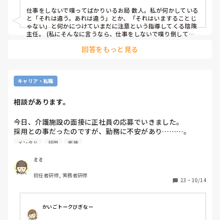
仕事をしないで喋ってばかりいるお局 数人。私が何かしている
と「それは違う。あれは違う」とか、「それはいますることじ
ゃない」と何かにつけていまだに注意という指導してくる陰険
主任。 (私にそんなに言うなら、仕事をしないで喋り倒してい
るお局に仕事をしろって言ったり、ボーと突っ立ってる新人に
回答をもっと見る
「あれやれこれやれって言えよ」ってどんだけ思っているか)

そして最近は言わなくなったけど、 自分の仕事の時間軸に合わ
ないと何かと、色々言ってきていた私より3年 先輩のおばん職
員。

キャリア・転職
こんな連中にコテンパンにやられていて何百回やめようと思っ
相談があります。
たことか…

でも愚痴を聞いてくれたり、多少のミスは目をつぶってくれて
今日、介護施設の面接に正社員の応募でいきました。

いる管理者 や、利用者のためにと頑張っている何人かの職員を
採用との事だったのですが、勤務に不安があり………。

見ていると辞めたいと思いながらも、この人たちと一緒に仕事
メンタル
採用
面接
をしたいなと思うとなかなかやめられないでいます。
・現在メンタル的に精神科に通い始めた。(面接

ミミ
時に対応した方には話さなかった)

初任者研修, 実務者研修
・集中力散漫

23
・
10/14
・物忘れが激しい

・仕事が覚えられない

・心身がだるい。腹痛と吐き気が続いている。

かいごトークびぎなー
・判断力がなくなった。
