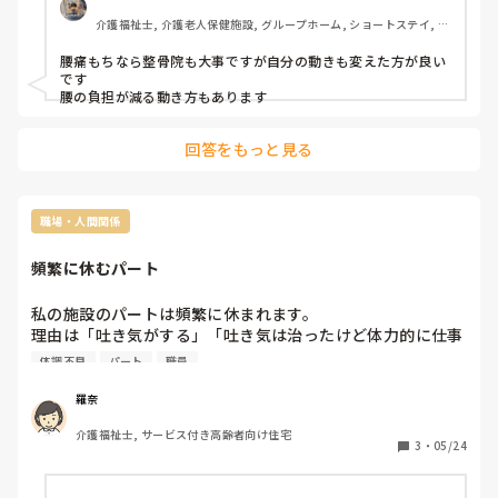
介護福祉士, 介護老人保健施設, グループホーム, ショートステイ, デ
イサービス, 病院, ユニット型特養, 障害者支援施設
腰痛もちなら整骨院も大事ですが自分の動きも変えた方が良い
です

腰の負担が減る動き方もあります
回答をもっと見る
職場・人間関係
頻繁に休むパート
私の施設のパートは頻繁に休まれます。

理由は「吐き気がする」「吐き気は治ったけど体力的に仕事
するのが難しい」です。

体調不良
パート
職員
平日はすることがないほど職員が多いので休まれてもあまり
問題ないのですが、土日と祝日は３人の職員で全てをやって
羅奈
いるので1人休まれると2人できないといけなくなりほんとに
介護福祉士, サービス付き高齢者向け住宅
きついです。

3
・
05/24
2人でした時、次の日休みだったのですが疲れて一日中寝な
いと体力回復しませんでした。
