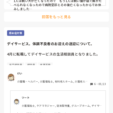
1人は飼い犬が亡くなったので　もう1人は飼い猫が癌で餌がた
べられなくなったので病院受診とその後亡くなったからでお休
みしました

今はそれも有りなのかなぁ

回答をもっと見る
同僚の中には　えっペットで⁉️と言う職員もいましたが…その
感染症対策
デイサービス。体調不良者のお迎えの送迎について。
4月に転職してデイサービスの生活相談員となりました。

季節の変わり目となり体調不良の御利用者が増えています。

生活相談員
相談員
体調不良
風邪薬（メジコン）を内服している御利用者を迎えに

けい
行ってデイサービスに連れてきました。

介護職・ヘルパー, 介護福祉士, 有料老人ホーム, 介護老人保
6
・
05/23
健施設, グループホーム, デイサービス, デイケア・通所リハ
今までの経験では理由を話して休んでもらっていました。
KPに連絡し病院受診を依頼。一応念のためCMにも連絡する
かな。

ツート
介護福祉士, ケアマネジャー, 従来型特養, グループホーム, デイサー
風邪などの体調不良の御利用者を迎えに行った時にどうして
ビス
ますか？デイに連れて行きますか？それとも休んでもらいま