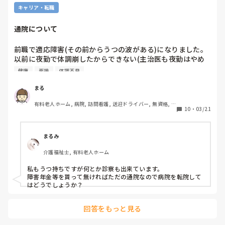
問診中吐き気に襲われ黒色の嘔吐する。

キャリア・転職
案の定便を調べられるが問題ない。

救急外来の先生はとりあえず緊急性は今のところないからも
通院について
し心配なら紹介状書くのでかかりつけ医受診してと。吐き気
止めを処方していただき帰宅。

前職で適応障害(その前からうつの波がある)になりました。

病院のトイレでも立ちくらみ、帰りの車でも吐き気に襲われ
以前に夜勤で体調崩したからできない(主治医も夜勤はやめ
るm(._.)m

といた方がいいと)

健康
面接
体調不良
帰宅後部屋で横になっているが時々吐き気がする。

発達障害の可能性も指摘されています、診断がつかないグレ
どうしてもトイレに行きたくてトイレに行くと立ちくらみ再
ーです(仕事はそこまで目立たないけど、プライベートはが
まる
発からのしばらく動けずm(._.)m

たがた)

ようやく部屋に戻る。

有料老人ホーム, 病院, 訪問看護, 送迎ドライバー, 無資格, 
10
・
03/21
それから二日間黒色の便がなぜか出る。それ以降はふつうに
学生
戻る。今でも若干の立ちくらみはあるけど仕事には支障な
面接を受ける予定のところが土日休みで、平日月一の通院を
し。

どうしようか迷ってる(主治医が平日しかいない)

まるみ
先週までコロナ対応でロング夜勤続くし体調悪いのは続いて
通院について、休めるか聞こうかと、言ってダメならそれま
いたけどまさかの体験だった。

介護福祉士, 有料老人ホーム
でかなと

利用者さんといっしょに救急車は乗ったり病院での説明や引
毎月休むとかありえないとも思うし・・

き継ぎ以外で自分が立場逆転するなんて。

私もうつ持ちですが何とか診察も出来ています。

有休入っても、毎月有休は使えないし

障害年金等を貰って無ければただの通院なので病院を転院して
後から料金の明細見たけどまぁまぁ高いし、次来たら倍取ら
肩身が狭くなって結果居づらくなりそう

はどうでしょうか？
れる可能性を示唆する用紙を貰う。

タクシー代わりに救急車呼んで緊急性全く無いのに来る人い
回答をもっと見る
各所の意見
