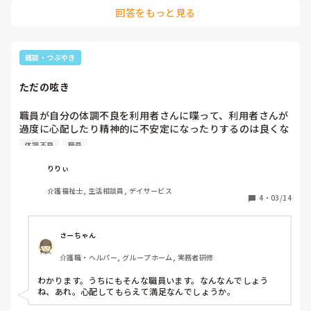
回答をもっと見る
雑談・つぶやき
ただの呟き
職員が自分の体調不良を利用者さんに喋って、利用者さんが
過度に心配したり精神的に不安定になったりするのは良くな
いと思う…。

体調不良
職員
自己開示を超越してる。
りりぃ
介護福祉士, 生活相談員, デイサービス
4
・
03/14
さーちゃん
介護職・ヘルパー, グループホーム, 実務者研修
わかります。うちにもそんな職員います。なんなんでしょう
ね、あれ。心配してもらえて満足なんでしょうか。