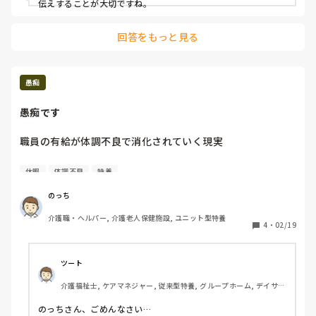
通勤距離が長いってことで

伝えすることが大切ですね。
日勤のみ(面接の時)でお願いしてたんだけど。

回答をもっと見る
人手不足やし

しないといけない流れ？

今の体調ではとても無理だ

愚痴
メンタル崩壊寸前

愚痴です
また私が眠前飲まないといけなくなる笑

職員の有給が体調不良で消化されていく現実

崩壊する前に

辞めたい

ぶざけんなって思います

休暇
体調不良
特養
何も考えずに働く人が残っていくから

のっち
何も変わらないし訳分からない業務量になる

介護職・ヘルパー, 介護老人保健施設, ユニット型特養
4
・
02/19
そして出来る人間は辞めていく
ツート
介護福祉士, ケアマネジャー, 従来型特養, グループホーム, デイサー
ビス
のっちさん、ごめんなさい…
