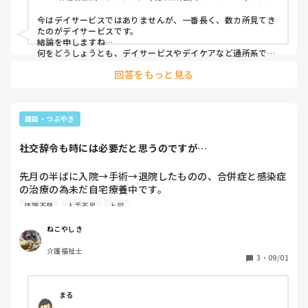
ビス
今はデイサービスではありませんが、一番長く、数カ所見てき
たのがデイサービスです。

結論を申しますね…

何をどうしょうとも、デイサービスやデイケアなど通所系では
総合的な体調管理は絶対無理です。

回答をもっと見る
では、管理者や相談員としてどう考えるのか…

２点思うところです…

先ずは、デイの手帳や発行物での手洗い、換気、そして睡眠な
どの必要な通知をして、ご家族やご本人への注意喚起、です
ね。

雑談・つぶやき
そしてもう一つは切り口が違いますが、普段から、定数＋アル
ファの利用者様を毎日でも受け入れること…

社交辞令も時には必要だと思うのですが…
もちろんケアマネへのプレゼン、そして要支援者や短時間利用
者の時間調整で介護保険に違反にならないように、増やしてお
く…完全には対応出来ませんが、少しでも利用者確保や、利用
先月の半ばに入院→手術→退院したものの、合併症と感染症
率100%に近づけたり、場合によっては少しくらい超える事も
の治療の為未だ自宅療養中です。

ねらえます…　ケアマネに信頼されている事が条件ですけど
体調不良
人手不足
上司
ね、、完全な信頼関係ですね…

当初休みに入る前は9月から復帰する予定が出来なくなって
つまり、突き詰めれば、ケアマネとの関係性を構築してお
しまったので、施設長と主任に連絡を取ろうとした際に現在
く、、紹介されないと通所系はどうしょうもないわけですか
ねこやしき
ら、そこも相談員以上の大切な仕事ですね…　利用者さん目線
クラスターが起こっているようで電話に出ている余裕無さそ
はその為にも当たり前です…
介護福祉士
うなのでLINEで報告をしているのですが…

3
・
09/01
施設長は社交辞令として、いつも丁寧にお大事にね、とか早
く治るといいね、とか返してくださいます。一方、主任は既
まる
読スルーかわかりましたのひと言のみ。
