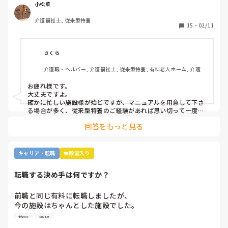
かなか踏み出せずにいます。

小松菜
介護福祉士, 従来型特養
もし経験ある方いらっしゃいましたら、どんな感じだったか
15
・
02/11
教えてください。
さくら
介護職・ヘルパー, 介護福祉士, 従来型特養, 有料老人ホーム, 介護老
人保健施設, グループホーム, デイサービス, 訪問介護, 初任者研修, 
実務者研修, ユニット型特養, 障害者支援施設
お疲れ様です。

大丈夫ですよ。

確かに忙しい施設様が殆どですが、マニュアルを用意して下さ
る場合が多く、従来型特養のご経験があれば思い切って一度働
かれる事をおすすめします。

回答をもっと見る
施設様のレビューが書かれているので、参考になさると良いか
と思います。
キャリア・転職
👑殿堂入り
転職する決め手は何ですか？
前職と同じ有料に転職しましたが、

今の施設はちゃんとした施設でした。

施設
職場
前職は施設長にパワハラを受けて
