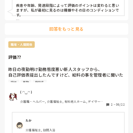
疾患や年齢、発達段階によって評価のポイントは変わると思い
ますが、私が最初に見るのは機嫌やその日のコンディションで
す。

小児の場合、評価そのものよりも、まずはその子が安心して関
回答をもっと見る
われる状態かどうかが大切だと感じています。

表情や反応、保護者とのやり取り、部屋への入り方や遊び方な
どを観察しながら、その日の様子を把握することが多いです。

職場・人間関係
その上で、姿勢や移動能力、手足、身体の使い方、コミュニケ
ーションの取り方などを自然な遊びの中で見ていきます。

評価⁇
評価をしようと構えすぎるよりも、まずは信頼関係を作りなが
ら、その子らしさを知ることから始めるようにしています。
昨日の夜勤明け勤務態度悪い新人スタッフから、

自己評価表提出したんですけど、給料の事を管理者に聞いた
ら私は分からないって言われたんです。

評価
異動
施設長
最終的な評価って誰がするんですか？って聞かれたので、社
長だと思うし給料の事を管理者はほぼ知らないと思う。手取
( ◠‿◠ )
りを増やしたなら実績作って社長の目に止まるくらいの事を
介護職・ヘルパー, 介護福祉士, 有料老人ホーム, デイサービ
しないと増えない。

2
・
06/22
ス
そもそも何にも努力してないんだから無理ゲーだと思う。と
言いたかったけどなぁo(｀ω´ )o

仮に管理者として評価するなら1番低いし、どっか別の部署
たか
に異動を手配するかもね。

介護福祉士, 訪問入浴
給料上がったらその分税金取られる事を知らないのだろう