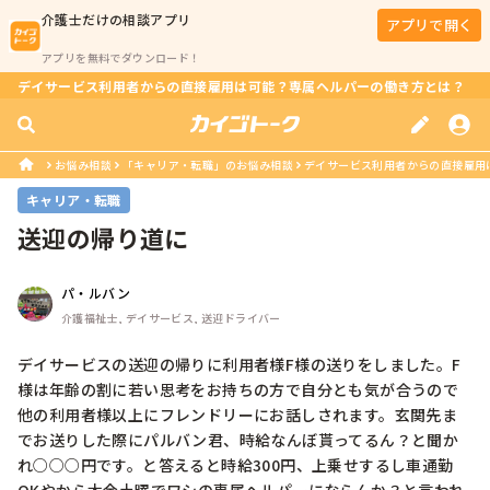
介護士
だけの相談アプリ
アプリで開く
アプリを無料でダウンロード！
デイサービス利用者からの直接雇用は可能？専属ヘルパーの働き方とは？
お悩み相談
「キャリア・転職」のお悩み相談
デイサービス利用者からの直接雇用
キャリア・転職
送迎の帰り道に
パ・ルバン
介護福祉士, デイサービス, 送迎ドライバー
デイサービスの送迎の帰りに利用者様F様の送りをしました。F
様は年齢の割に若い思考をお持ちの方で自分とも気が合うので
他の利用者様以上にフレンドリーにお話しされます。玄関先ま
でお送りした際にパルバン君、時給なんぼ貰ってるん？と聞か
れ○○○円です。と答えると時給300円、上乗せするし車通勤