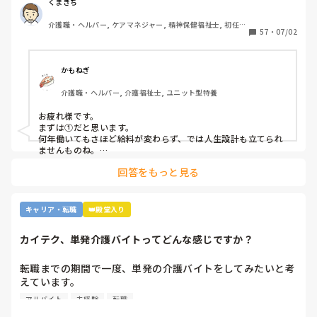
②利用者に叩かれるなど危険があるから。

くまきち
③他業種に転職できるスキルがつかなさそうだから。

介護職・ヘルパー, ケアマネジャー, 精神保健福祉士, 初任者
④職場の立地が悪いところが多いから。

57
・
07/02
研修, 実務者研修, 障害福祉関連, 障害者支援施設, 社会福祉
⑤報酬が国次第だから。

士
⑥施設を作りすぎているから。

⑦時間外労働が多いから。

かもねぎ
⑧介護の業界人が綺麗事しか言わないから。

介護職・ヘルパー, 介護福祉士, ユニット型特養
⑨人がいないのに新卒を優遇するから。

⑩未経験可の求人しかないから。

お疲れ様です。

11マネジメント層がまともでないから。

まずは①だと思います。

12その他

何年働いてもさほど給料が変わらず、では人生設計も立てられ
ませんものね。

特に若い方の選択肢からは、まず外れてしまう…
回答をもっと見る
キャリア・転職
👑殿堂入り
カイテク、単発介護バイトってどんな感じですか？
転職までの期間で一度、単発の介護バイトをしてみたいと考
えています。

ですが単発バイトを求めてるってことはそれなりに忙しい施
アルバイト
未経験
転職
設…経験ない足手まといはダメか…？など考えてしまい、な