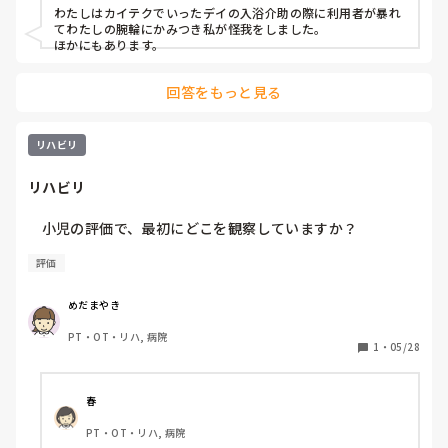
デイサービスで利用者様に好かれたりいい評価をいただき嬉
わたしはカイテクでいったデイの入浴介助の際に利用者が暴れ
しいし楽しい事もあります

てわたしの腕輪にかみつき私が怪我をしました。

職場内の新人としての立ち位置や入浴の際便まみれの処置な
ほかにもあります。
ど…

気分が暗くなる時も少しあるな…と自分では感じています

回答をもっと見る
みなさん何かアドバイスあればお願いします

気持ちを共有して明日へのエネルギーに繋がれば☺️と思う今
日この頃です
リハビリ
リハビリ
    小児の評価で、最初にどこを観察していますか？
評価
めだまやき
PT・OT・リハ, 病院
1
・
05/28
春
PT・OT・リハ, 病院