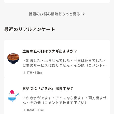
主治医に現状を伝え、せん妄や薬の影響なども含めて再評価す
職員1人が見守りにつくことに。せめて少しでも他の利用者
ることが大切だと思います。

様達が気持ちよく過ごせるようになにか落ち着くようなテク
ニックやアイディアを教えていただければと思い投稿しまし
話題のお悩み相談をもっと見る
デイサービスは、ご本人だけでなく他の利用者様も安心して過
た。
ごせる環境が必要ですし、職員1人が常時付き添う状態が続く
のは現場としてもかなり負担が大きいですよね。

現場だけで解決しようとせず、多職種で対応を検討していくこ
最近のリアルアンケート
とが必要だと思います。

少しでも落ち着けるきっかけが見つかることを願っています。
土用の丑の日はウナギ出ますか？
・
出ました
・
出ませんでした
・
今日は休日でした
・
食事のサービスはありません
・
その他（コメントで
教えて下さい）
97
票・
5日前
おやつに「かき氷」出ますか？
・
かき氷がでます
・
アイスなら出ます
・
両方出ませ
ん
・
その他（コメントで教えて下さい）
464
票・
6日前