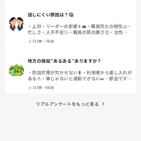
話しにくい原因は？🤔
・
上司・リーダーの影響👩‍💼
・
職員同士の相性🤝
・
忙しさ・人手不足💦
・
職員の質の悪さ😡
・
女性職
員の割合の多さ👩👧
・
自分にも原因があると感じる
515
票・
7日前
💭
・
その他(コメントで教えてください)
地方の施設”あるある”ありますか？
・
防虫対策が欠かせない🐛
・
利用者から差し入れが
ある🍅
・
車じゃないと通勤できない🚙
・
都会です
・
その他（コメントで教えてください）
515
票・
8日前
リアルアンケートをもっと見る