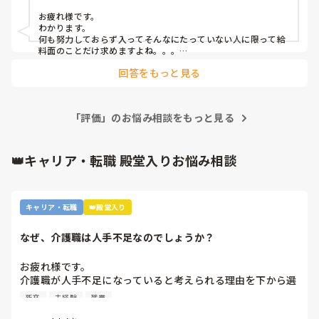
か？
お疲れ様です。

わかります。

何も努力しておらず入ってそんなにたっていない人に限って給
料面のことだけ求めますよね。。。

やはりもう少し努力することを学ぶべきかと。
回答をもっと見る
「評価」のお悩み相談をもっと見る
👑キャリア・転職 殿堂入りお悩み相談
キャリア・転職
👑殿堂入り
なぜ、介護職は人手不足なのでしょうか？
お疲れ様です。

介護職が人手不足になっていると考えられる理由を下から選
んで下さい

新卒
未経験
残業
①給与が低いから。
