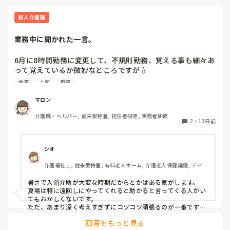
新人介護職
業務中に聞かれた一言。
6月に8時間勤務に変更して、不規則勤務、覚える事も細々あ
って覚えているか微妙なところですが💧‬

食事
上司
職員
今日、遅出の人に

風呂業務に戻りたいとかないの？って聞かれました…

マロン
介護職・ヘルパー, 従来型特養, 初任者研修, 実務者研修
聞いただけかもしれませんし。私はここに必要ないのかなっ
2
・
13日前
て思いました。

今日も食事も遅ければ要領悪いのでなんか元気でないです…
シオ
介護福祉士, 従来型特養, 有料老人ホーム, 介護老人保健施設, デイケ
ア・通所リハ, 訪問介護, ユニット型特養, 障害者支援施設, 小規模多
機能型居宅介護
暑さで入浴介助が大変な時期だからとかはある気がします。

夏場は特に遠回しにやってくれると助かると言ってくる人がい
てもおかしくないです。

ただ、あまり深く考えすぎずにコツコツ頑張るのが一番です
よ。
回答をもっと見る