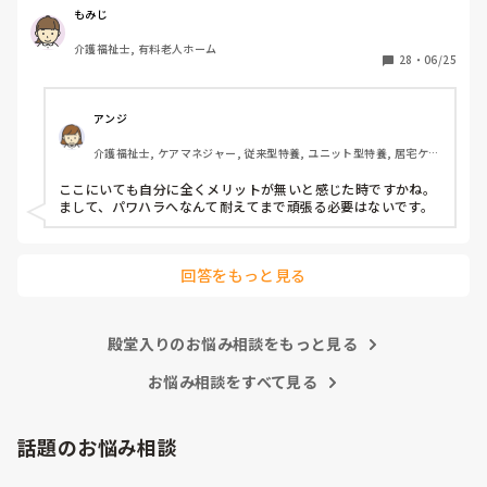
いつもご機嫌を伺うみたいなとこが

もみじ
あり、機嫌が悪いと理不尽に叱られる

介護福祉士, 有料老人ホーム
みたいなとこがあり凹んだりしてました。

28
・
06/25
6月入社して最初は違い過ぎる事ばかりで

戸惑い、仕事を覚えるのが大変でしたが、

アンジ
介護の仕事だけに集中出来る今の職場は

介護福祉士, ケアマネジャー, 従来型特養, ユニット型特養, 居宅ケア
有難いなと感謝しています。

マネ
ここにいても自分に全くメリットが無いと感じた時ですかね。

皆さんの転職する決め手は何ですか？

まして、パワハラへなんて耐えてまで頑張る必要はないです。
あとこの場を借りてお礼を言わせて下さい。

以前アドバイス頂いた方本当にありがとう

回答をもっと見る
ございました。

殿堂入りのお悩み相談をもっと見る
お悩み相談をすべて見る
話題のお悩み相談