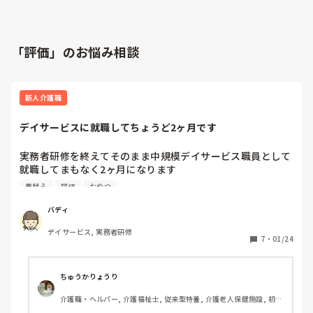
「評価」のお悩み相談
新人介護職
デイサービスに就職してちょうど2ヶ月です
実務者研修を終えてそのまま中規模デイサービス職員として
就職してまもなく2ヶ月になります

一般浴や特別浴・着替えの脱着や用意係・おしめ交換・配
着替え
評価
おやつ
食・おやつ準備・パソコン入力…数多くの覚えることもあっ
て大変でしたがなんとか間違えながら頑張っています

バディ
丁寧に仕事内容を教えてくれるところではなく走り走りです
デイサービス, 実務者研修
が新人介護職として奮闘中です

7
・
01/24
かなり慣れて来て自然な動きも出てきました

でも一般浴で認知症で便まみれの女性の利用者で洗うことを
嫌いぎゃーぎゃー叫んだり暴れたり…心が折れそうになりま
ちゅうかりょうり
す

介護職・ヘルパー, 介護福祉士, 従来型特養, 介護老人保健施設, 初任
そのような経験おありですか？

者研修, 実務者研修