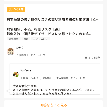
きょうの介護
帰宅願望の強い転倒リスクの高い利用者様の対応方法【立ち
上がり、車椅子、...
帰宅願望、不穏、転倒リスク【高】

転倒入院→退院後デイサービスに復帰された方の対応。

傾眠されたり落ち着いてる時間も多少はありますが食事以外
帰宅願望
不穏
デイサービス
のほぼ全時間帯不穏な状態が続いています。

立ち上がり車椅子のフットレスをまたごうとしたりと転倒リ
かやり
スクがかなり高く職員1人がつきっきりになっています。

介護福祉士, デイサービス
声かけにも意思疎通不可でとにかく帰りたい一心で出口のド
2
・
13日前
アの方に向かい立ち上がり大声を出し、職員をつねり、顔を
叩いたりしています。

どうしたら落ち着くのか試行錯誤中ですがなにかいい介助の
Harfevre
方法ありますか？

介護職・ヘルパー, 介護福祉士, 生活相談員, デイサービス
ワンフロアで隔離できない状況(今の時期暑く散歩等外に連
大変な状況ですね…

れ出すこともできず)

きっと傾聴や話題転換、何か役割をお願いするなど、できるこ
なので他の利用者様達が不穏になったりしています…ある同
とは一通り試されているのだろうと思います。

じ卓の利用者様がお金もらいたいくらいと仰っていたり。。
それでも職員をつねったり、他の利用者様にも影響が出ている
本音としてはその通り、一人のために周りの利用者様達が不
回答をもっと見る
現状を考えると、デイだけで抱え込まず、ご家族・ケアマネや
利益を被るのは違うと思いますが、デイの方針としては毎日