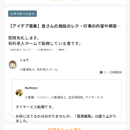
レクリエーション
【アイデア募集】皆さんの施設のレク・行事の内容や頻度を
教えてください
質問失礼します。

有料老人ホームで勤務している者です。

有料老人ホーム
介護福祉士
施設
他の施設様では、どのようなレクリエーションや行事を、ど
のくらいの頻度で行っているのか参考にさせていただきたく
ショウ
質問いたしました。

介護福祉士, 有料老人ホーム
うちの施設では現在、以下のような取り組みを行っていま
1
・
19時間前
す。

毎月：「カフェ」と称して少し豪華なおやつとコーヒー・緑
Harfevre
茶等の提供、カレンダー作り

介護職・ヘルパー, 介護福祉士, 生活相談員, デイサービス
隔月： ランチのテイクアウトイベント

デイサービス勤務です。

その他： 季節ごとの定期的な行事(運動会や七夕など)

お役に立てるかは分かりませんが、「居酒屋風」は盛り上がり
ました。

ノンアルコール飲料に枝豆などのおつまみ、カラオケでデュエ
今の内容も喜ばれているのですが、最近少しマンネリ化して
回答をもっと見る
ットしたり…
