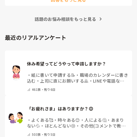
きたなと感じており、新しく喜ばれるようなアイデアを探し
アルコールが入ってないのに「酔っちゃった」と雰囲気に呑ま
ています。

れてなのか、ほんのり顔が赤くなる方もいらっしゃいました。

企画の参考にさせていただきたいため、「うちは毎月こんな
参考になれば幸いです。

イベントをしている」「年〇回、こんな大型行事がある」
話題のお悩み相談をもっと見る
「マンネリ打破にこれが盛り上がった！」など、皆さんの施
あとは、寄せ植え(鉢にいくつかの苗を植える)やビンゴ大会な
設のリアルな内容やおすすめのレクをぜひ教えていただける
最近のリアルアンケート
と嬉しいです。

どうぞよろしくお願いいたします。
休み希望ってどうやって申請しますか？
・
紙に書いて申請する📝
・
職場のカレンダーに書き
込む
・
上司に直にお願いする🙇
・
LINEや電話など
で申請する
・
その他（コメントで教えてください）
461
票・
残り6日
「お疲れさま」はありますか？😊
・
よくある🥰
・
時々ある😊
・
人による🤔
・
あまり
ない💦
・
ほとんどない😢
・
その他(コメントで教え
てください)
503
票・
残り5日