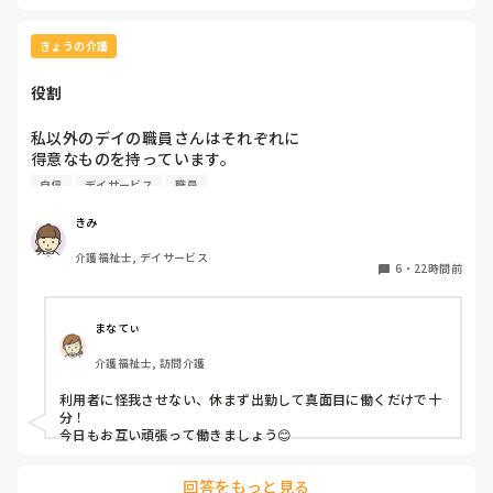
抗がありますね。
きょうの介護
役割
私以外のデイの職員さんはそれぞれに

得意なものを持っています。

自信
デイサービス
職員
裁縫や手作業など。

介助で言えば、要領よく動けたりと。

きみ
介護福祉士, デイサービス
今の私を振り返ってみたら…何も持っていないことが虚しく
6
・
22時間前
なってきました…

利用者からは「素直に話聞いてくれる」・「言いやすい・頼
まなてぃ
みやすい」

介護福祉士, 訪問介護
って言われます。

利用者に怪我させない、休まず出勤して真面目に働くだけで十
職員から見ての私は？って考えたら答えられる自信がないで
分！

す…

今日もお互い頑張って働きましょう😊
やだな、この自暴自棄…
回答をもっと見る