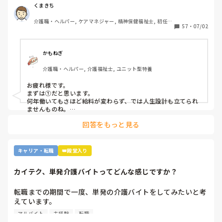
②利用者に叩かれるなど危険があるから。

くまきち
③他業種に転職できるスキルがつかなさそうだから。

介護職・ヘルパー, ケアマネジャー, 精神保健福祉士, 初任者
④職場の立地が悪いところが多いから。

57
・
07/02
研修, 実務者研修, 障害福祉関連, 障害者支援施設, 社会福祉
⑤報酬が国次第だから。

士
⑥施設を作りすぎているから。

⑦時間外労働が多いから。

かもねぎ
⑧介護の業界人が綺麗事しか言わないから。

介護職・ヘルパー, 介護福祉士, ユニット型特養
⑨人がいないのに新卒を優遇するから。

⑩未経験可の求人しかないから。

お疲れ様です。

11マネジメント層がまともでないから。

まずは①だと思います。

12その他

何年働いてもさほど給料が変わらず、では人生設計も立てられ
ませんものね。

特に若い方の選択肢からは、まず外れてしまう…
回答をもっと見る
キャリア・転職
👑殿堂入り
カイテク、単発介護バイトってどんな感じですか？
転職までの期間で一度、単発の介護バイトをしてみたいと考
えています。

ですが単発バイトを求めてるってことはそれなりに忙しい施
アルバイト
未経験
転職
設…経験ない足手まといはダメか…？など考えてしまい、な