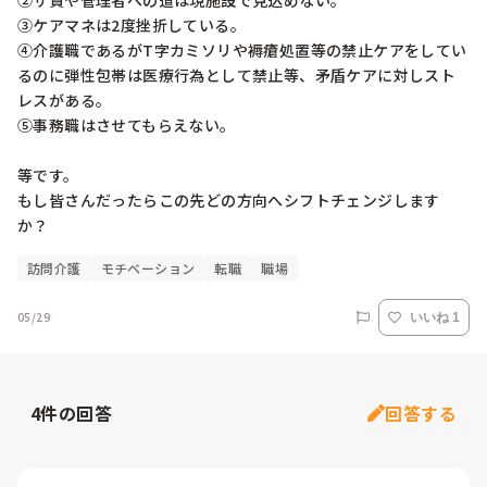
②サ責や管理者への道は現施設で見込めない。

③ケアマネは2度挫折している。

④介護職であるがT字カミソリや褥瘡処置等の禁止ケアをしてい
るのに弾性包帯は医療行為として禁止等、矛盾ケアに対しスト
レスがある。

⑤事務職はさせてもらえない。

等です。

もし皆さんだったらこの先どの方向へシフトチェンジします
か？
訪問介護
モチベーション
転職
職場
05/29
いいね 1
4
件の回答
回答する