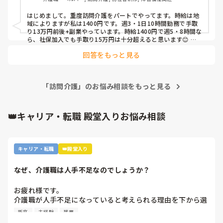
はじめまして。重度訪問介護をパートでやってます。時給は地
域によりますが私は1400円です。週3・1日10時間勤務で手取
り13万円前後+副業やっています。時給1400円で週5・8時間な
ら、社保加入でも手取り15万円は十分超えると思います😊 よ
ければ重度訪問介護も調べてみてください。

回答をもっと見る
一般的な訪問介護ではなくすみません🙇‍♀️
「訪問介護」のお悩み相談をもっと見る
👑キャリア・転職 殿堂入りお悩み相談
キャリア・転職
👑殿堂入り
なぜ、介護職は人手不足なのでしょうか？
お疲れ様です。

介護職が人手不足になっていると考えられる理由を下から選
んで下さい

新卒
未経験
残業
①給与が低いから。
