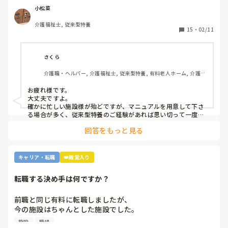
かなか踏み出せずにいます。

小松菜
介護福祉士, 従来型特養
もし経験ある方いらっしゃいましたら、どんな感じだったか
15
・
02/11
教えてください。
さくら
介護職・ヘルパー, 介護福祉士, 従来型特養, 有料老人ホーム, 介護老
人保健施設, グループホーム, デイサービス, 訪問介護, 初任者研修, 
実務者研修, ユニット型特養, 障害者支援施設
お疲れ様です。

大丈夫ですよ。

確かに忙しい施設様が殆どですが、マニュアルを用意して下さ
る場合が多く、従来型特養のご経験があれば思い切って一度働
かれる事をおすすめします。

回答をもっと見る
施設様のレビューが書かれているので、参考になさると良いか
と思います。
キャリア・転職
👑殿堂入り
転職する決め手は何ですか？
前職と同じ有料に転職しましたが、

今の施設はちゃんとした施設でした。

施設
職場