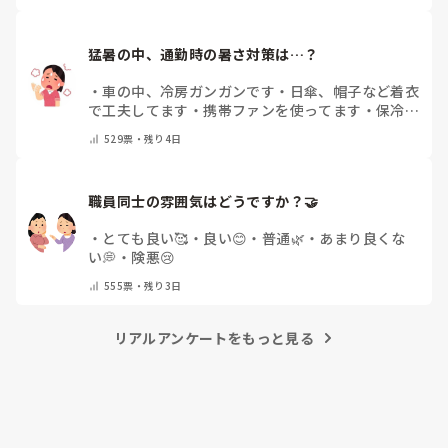
猛暑の中、通勤時の暑さ対策は…？
・
車の中、冷房ガンガンです
・
日傘、帽子など着衣
で工夫してます
・
携帯ファンを使ってます
・
保冷剤
を持ち運んでいます
・
特に暑さ対策はしていませ
529
票・
残り4日
ん
・
その他（コメントで教えて下さい）
職員同士の雰囲気はどうですか？🤝
・
とても良い🥰
・
良い😊
・
普通🌿
・
あまり良くな
い💭
・
険悪😢
555
票・
残り3日
リアルアンケートをもっと見る