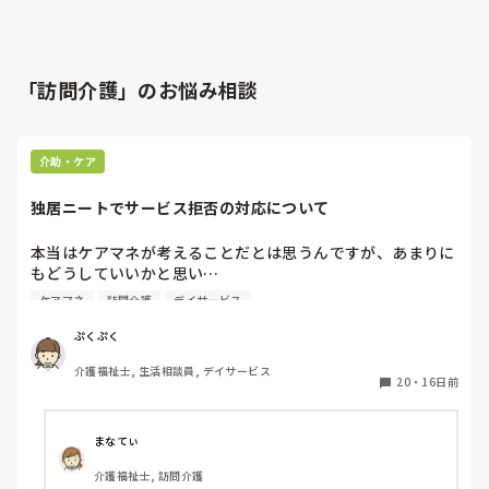
「訪問介護」のお悩み相談
介助・ケア
独居ニートでサービス拒否の対応について
本当はケアマネが考えることだとは思うんですが、あまりに
もどうしていいかと思い…

デイサービスに通ってる利用者さん

ケアマネ
訪問介護
デイサービス
60代後半、独居で長年ひきこもりだったようです

入浴後の着替えを持っては来るんですが、生乾きでニオイが
ぷくぷく
きつい、脱水だけしてもってきた？と思われる日もあり、着
介護福祉士, 生活相談員, デイサービス
てきたものを着ることになってます…

20
・
16日前
また来所時の血圧高く、聞くと薬を飲めていまない様子

ケアマネに伝えると、ヘルパー入ってもらいたいが、とにか
く本人が家に入ってほしくない！とお願いされてしまうそう
まなてぃ
で…

介護福祉士, 訪問介護
キーパーソンの市内に住むお兄さんには伝えるものの、結局