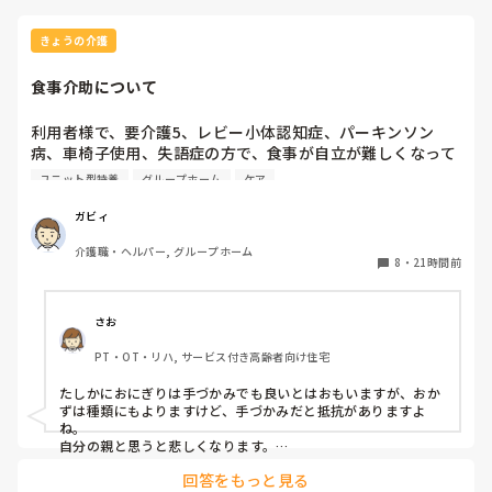
きょうの介護
食事介助について
利用者様で、要介護5、レビー小体認知症、パーキンソン
病、車椅子使用、失語症の方で、食事が自立が難しくなって
来ました。ご飯を、おにぎりにして、ご自分で手づかみで食
ユニット型特養
グループホーム
ケア
べてもらおうと、幼児が食べるくらいのおにぎりにしてま
す。食べられる時とスプーンを使っても難しい時がありま
ガビィ
す。おかずも、おにぎり同様、手づかみでたべてもらってる
介護職・ヘルパー, グループホーム
時があるのですが、難しい時は、職員が介助しています。ご
8
・
21時間前
飯は、おにぎりで手づかみでもいいのかなと思いますが、お
かずの手づかみは、どうかなと思うのですが、皆さんはどう
思われますか？私は、自分の母親が手づかみで食べてるのを
さお
見たら、悲しくなります…職員さん、介助して下さいと思っ
PT・OT・リハ, サービス付き高齢者向け住宅
てしまいます…
たしかにおにぎりは手づかみでも良いとはおもいますが、おか
ずは種類にもよりますけど、手づかみだと抵抗がありますよ
ね。

自分の親と思うと悲しくなります。

フルーツや温野菜とかならまだ良いでしょうけど。嚥下状態は
回答をもっと見る
どうなんでしょうか？とろみつけてたりするのを手づかみは抵