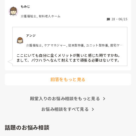
前職は施設長にパワハラを受けて

いつもご機嫌を伺うみたいなとこが

もみじ
あり、機嫌が悪いと理不尽に叱られる

介護福祉士, 有料老人ホーム
みたいなとこがあり凹んだりしてました。

28
・
06/25
6月入社して最初は違い過ぎる事ばかりで

戸惑い、仕事を覚えるのが大変でしたが、

アンジ
介護の仕事だけに集中出来る今の職場は

介護福祉士, ケアマネジャー, 従来型特養, ユニット型特養, 居宅ケア
有難いなと感謝しています。

マネ
ここにいても自分に全くメリットが無いと感じた時ですかね。

皆さんの転職する決め手は何ですか？

まして、パワハラへなんて耐えてまで頑張る必要はないです。
あとこの場を借りてお礼を言わせて下さい。

以前アドバイス頂いた方本当にありがとう

回答をもっと見る
ございました。

殿堂入りのお悩み相談をもっと見る
お悩み相談をすべて見る
話題のお悩み相談