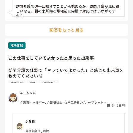
訪問介護で週一回鳴らすことから始めるか、訪問介護が現状難
しいなら、朝の来所時と帰宅前に内服で対応ではいかがです
か？
回答をもっと見る
成功体験
この仕事をしていてよかったと思った出来事
訪問介護の仕事で「やっていてよかった」と感じた出来事を
教えてください🫧

訪問介護
ケア
介護福祉士
出勤前、特に嫌なことがあったわけではなくても、「今日は
行きたくないな…」と感じることはあります。

あーちゃん
そんなときに「この仕事をやっていてよかった」と思えた出
介護職・ヘルパー, 介護福祉士, 従来型特養, グループホーム, 
来事を思い浮かべたら前向きな気持ちで出勤できるかな？と
6
・
5日前
デイケア・通所リハ, 訪問介護, 初任者研修
思いました。

皆さんが訪問介護の仕事で「やっていてよかった」と感じた
エピソードがあれば、ぜひ教えてください。
ぶち猫
介護福祉士, 病院