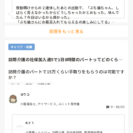
夜勤明けからの２連休したあとの出勤で、「ぶち猫ちゃん、し
ばらく見えなかったからどうしちゃったかとおもった。休んで
たん？今日はいるから良かった」

「ぶち猫さんにお風呂入れてもらえるの楽しみにしてる」

と私をお気に入り認定してくださる方がいることに嬉しく思い
回答をもっと見る
ます。
キャリア・転職
訪問介護の社保加入週5で1日8時間のパートってどのくらい
もらえますか？
訪問介護のパートで15万くらい手取りをもらうのは可能です
か？

訪問介護に興味があるのですが、施設と違い件数をたくさん
パート
給料
訪問介護
こなさないと社保加入が損しないくらいのお給料をいただけ
ないイメージがあります。

ヨウコ
訪問介護は、扶養内パートの方が多いのでしょうか？

介護福祉士, デイサービス, ユニット型特養
社保に加入して正社員ではなくパートとして仕事をしたいと
9
・
06/03
考えています。
ｵﾆｷﾞﾘ
介護職・ヘルパー, 訪問介護, 初任者研修, 障害福祉関連