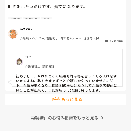
吐き出したいだけです。長文になります。

できれば知人が働いているとか職場の内情が分かるといいんで
すけどね。転職サイトの担当者に内情を問い合わせてみるとい
う手もなくはないですが、確実性には欠けます。

再就職
医療行為
復帰
介護職を通算5〜6年程続けておりメンタルを壊して退職を2
いずれにせよ、人間関係って本当に難しいですね。ただ、それ
回ほどしています。

あめのひ
は介護の現場に限ったことではないので、再就職に際して、介
護の現場を含めて検討してもいいのではないかと考えます。

介護職・ヘルパー, 看護助手, 有料老人ホーム, 介護老人保健
もう何度も介護職に戻りたくないと思って別職種へ転職しよ
7
・
07/06
施設, 病院, 無資格
うとしても、体調不良が原因で退職した事が不安等が理由で
働きやすい職場に入職できるといいいですね。応援していま
全て不採用でした。

す。
コヒ
金銭面に全く余裕が無く、失業手当を受給していましたがず
介護福祉士, 訪問介護
っとは頼れないので覚悟を決めて再度介護職に復帰し、再就
職手当を貰い何とか生きています。

初めまして、やはりどこの職場も嫌み等を言ってくる人は必ず
いますよね。私も今までずっと介護しかやっていません。途
中、介護が辛くなり、職業訓練を受けたりして介護を客観的に
今の職場は比較的楽しく仕事を出来ていますが、患者数がま
見ることが出来て、また頑張って介護に戻ってます。

私も病院時代に、結構看護師さんに色々キツく言われたりし
ぁまぁ多いこともあって忙しいは忙しいです。

回答をもっと見る
て、グサッときた事もあります。でもそれは、脳外の病院だっ
たので、大変だったから口調がキツかったって事もありまし
忙しいこと自体は良いことですし仕事も早く覚えられるので
た。口調はキツイ方は多かったけど、いい方が多かった気もし
ありがたいと思っています。

ています。

「再就職」のお悩み相談をもっと見る
最初の病院が忙しくも色々と学べたので、その後は大体やって
だけど、仕事中何度も何度も｢介護職辞めたいな｣と思うこと
これました。その中でも、ユニット型特養が一番嫌でした。人
間関係が最悪でした。本当に私の中では変な人、癖が強い人し
があります。
