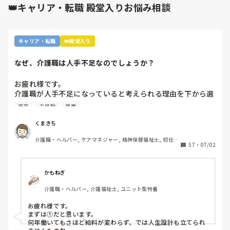
かいない気がします。

👑キャリア・転職 殿堂入りお悩み相談
すみません、だいぶ脱線しました。

私が勤める職場には日勤が無く早番、遅番、夜勤のみで、私
今は施設でも柔軟にシフトを組んでいる所もあったり、日勤の
は体調面と体力面で夜勤無しで入職したのですが、周りの先
みの求人も多いですよ。しのさんが本当に辛いのだったら、辞
輩からは｢夜勤やらないのに正職員なの？｣

めてもいいと思います。

キャリア・転職
👑殿堂入り
あまり、アドバイスになってない感じになっていたら、すみま
と言われ説明すると｢夜勤やらないのに正職員になれるんだ｣
せん。
と言われます。恐らく、悪気があるとか嫌味を言っていると
なぜ、介護職は人手不足なのでしょうか？
かでは無いと思うのでその時は受け流しました。

お疲れ様です。

介護職が人手不足になっていると考えられる理由を下から選
家から職場が遠く、電車通勤なのですが仕事の準備をするの
んで下さい

に皆早く来て15分前から仕事をしています。

新卒
未経験
残業
①給与が低いから。

前残業ということになりますが、その分の残業代とかその分
②利用者に叩かれるなど危険があるから。

早く帰れるとかは全く無いです。

くまきち
③他業種に転職できるスキルがつかなさそうだから。

介護職・ヘルパー, ケアマネジャー, 精神保健福祉士, 初任者
④職場の立地が悪いところが多いから。

入職時に前残業があるとかは聞かされませんでした。

57
・
07/02
研修, 実務者研修, 障害福祉関連, 障害者支援施設, 社会福祉
⑤報酬が国次第だから。

士
⑥施設を作りすぎているから。

前に｢〇時まで待ったけど、来なかったから先に準備してい
⑦時間外労働が多いから。

た。電源を入れたり色々準備があるから仕事前にしなければ
かもねぎ
⑧介護の業界人が綺麗事しか言わないから。

ならないのに、仕事開始まで待ってちゃダメだよ、先に他の
介護職・ヘルパー, 介護福祉士, ユニット型特養
⑨人がいないのに新卒を優遇するから。

人が準備してくれてたら追いかけてお礼しなくちゃ｣と言わ
⑩未経験可の求人しかないから。

れました

お疲れ様です。

11マネジメント層がまともでないから。

まずは①だと思います。

12その他

正直｢は？｣と思ってしまいました。仕事開始前なのだから仕
何年働いてもさほど給料が変わらず、では人生設計も立てられ