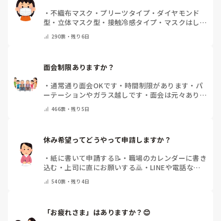
・
不織布マスク
・
プリーツタイプ
・
ダイヤモンド
型
・
立体マスク型
・
接触冷感タイプ
・
マスクはしま
せん
・
その他(コメントで教えて下さい)
290
票・
残り6日
面会制限ありますか？
・
通常通り面会OKです
・
時間制限があります
・
パ
ーテーションやガラス越しです
・
面会は元々ありま
せん
・
その他（コメントで教えてください）
466
票・
残り5日
休み希望ってどうやって申請しますか？
・
紙に書いて申請する📝
・
職場のカレンダーに書き
込む
・
上司に直にお願いする🙇
・
LINEや電話など
で申請する
・
その他（コメントで教えてください）
540
票・
残り4日
「お疲れさま」はありますか？😊