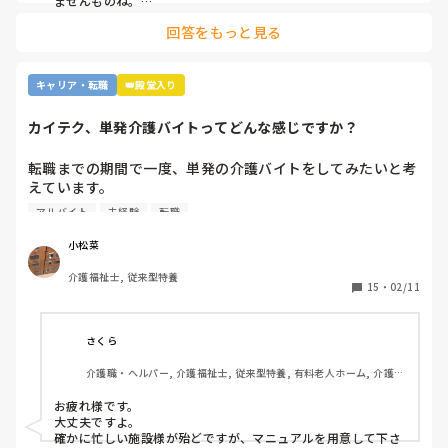
事開始してから準備したら良いのでは？お礼って何？私はた
ませんものね。

特に若い方の選択肢からは、まず外れてしまう…
だでさえ早番の日は30分以上早く出勤しているし、電車の時
回答をもっと見る
間的に今以上早く出勤することは出来ないと伝えているのに
何でそんな事を言われないといけない？準備してくれた事に
関してお礼するのは分かりますし勿論言われなくてもしま
キャリア・転職
👑殿堂入り
す。

カイテク、単発介護バイトってどんな感じですか？
今の職場は介護士と看護師の仲もあまり良くないし｢ここの
看護師は仕事しないから期待しないで｣とか｢看護師がやって
転職までの期間で一度、単発の介護バイトをしてみたいと考
くれれば良いんだよこんなの｣、｢看護師は文句言ってくるだ
えています。

けで何もしない｣等言いたい放題

ですが単発バイトを求めてるってことはそれなりに忙しい施
アルバイト
未経験
転職
設…経験ない足手まといはダメか…？など考えてしまい、な
私は看護師さんに大してそんな事は思いたくありません。

かなか踏み出せずにいます。

小松菜
私達介護士に出来ない医療行為を看護師さん達はやってくれ
ているし、何かあった時処置を出来るのは看護師さんです。

介護福祉士, 従来型特養
もし経験ある方いらっしゃいましたら、どんな感じだったか
15
・
02/11
教えてください。
毎日愚痴を色んなところから聞くのでそれもあってうんざり
しています。

さくら
あと単純に看護部長が変な人です

介護職・ヘルパー, 介護福祉士, 従来型特養, 有料老人ホーム, 介護老
人保健施設, グループホーム, デイサービス, 訪問介護, 初任者研修, 
実務者研修, ユニット型特養, 障害者支援施設
お疲れ様です。

朝も5時過ぎに起きて6時には出勤する

大丈夫ですよ。

遅番は夜も20時半過ぎに家に着いても自分の時間は無く、翌
確かに忙しい施設様が殆どですが、マニュアルを用意して下さ