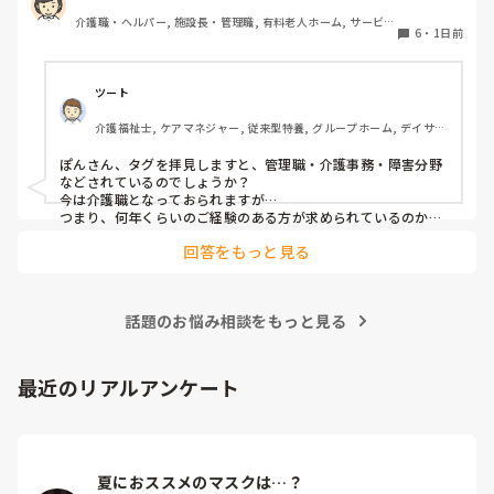
帰省して中学の同級生と地元でご飯した時に、その人が介護
介護職・ヘルパー, 施設長・管理職, 有料老人ホーム, サービス
の仕事をしていると聞いて、その時はあまり興味もてず、聞
6
・
1日前
付き高齢者向け住宅, 訪問介護, 介護事務, 初任者研修, 障害福
き流してました。

祉関連, 障害者支援施設
しかしUターン転職活動中にたまたま街でその人と会って、
ツート
流れでカフェで話して、

介護福祉士, ケアマネジャー, 従来型特養, グループホーム, デイサー
施設見学だけでも行ってみたら、実際に現場を見て素敵だと
ビス
思って決めました。
ぽんさん、タグを拝見しますと、管理職・介護事務・障害分野
などされているのでしょうか？

今は介護職となっておられますが…

つまり、何年くらいのご経験のある方が求められているのか、
それによってお伝えしたい事に少し違いが出てはきますね…　

回答をもっと見る
でも、せっかくのご質問、汎用的に普通に私の実際をお応えさ
せて頂きますね…　

一言で申せば、色んな仕事は‘数字＝結果やノルマ’が求められ
ます。それにら心底疲れた時に、「直接人様に優しくできる仕
話題のお悩み相談をもっと見る
事をしたい」と思ったから、ですね。本当は、なぜだからと言
って福祉に目が向いたか、など色々あるのですが、そこまでは
求められていない、と思いますので、端的に応えをお伝えさせ
て頂きました。

最近のリアルアンケート
同じ仲間として、その疑問もよーく分かるところでしたの
で、、
夏におススメのマスクは…？