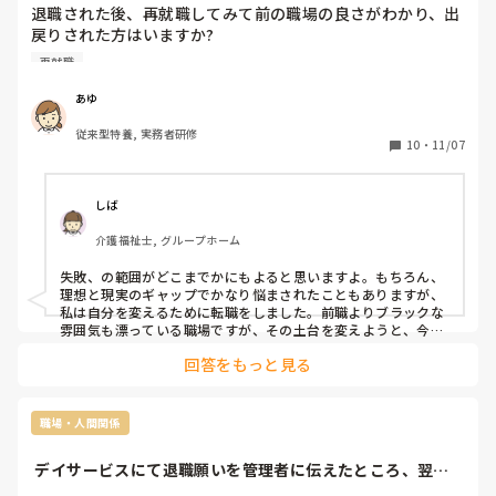
退職された後、再就職してみて前の職場の良さがわかり、出
戻りされた方はいますか?

あなたなら、再就職して失敗した場合、でもしますか?それ
再就職
あゆ
従来型特養, 実務者研修
10
・
11/07
しば
介護福祉士, グループホーム
失敗、の範囲がどこまでかにもよると思いますよ。もちろん、
理想と現実のギャップでかなり悩まされたこともありますが、
私は自分を変えるために転職をしました。前職よりブラックな
雰囲気も漂っている職場ですが、その土台を変えようと、今は
奮闘している最中です。介護業界は入口が広いため、正直ピン
回答をもっと見る
キリですよね。社会福祉法人か株式会社かにもよって、理念や
方向性が変わりますから…。自分が何をしたいのか、何をもっ
て失敗なのか、等々ゆっくり整理してみても良いかも知れませ
ん。
職場・人間関係
 デイサービスにて退職願いを管理者に伝えたところ、翌日
以降から誰がやっ...