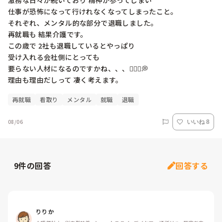
激務な日々が続いており 精神が参ってしまい

仕事が恐怖になって行けれなくなってしまったこと。

それぞれ、メンタル的な部分で退職しました。

再就職も 結果介護です。

この歳で 2社も退職しているとやっぱり

受け入れる会社側にとっても

要らない人材になるのですかね、、、🧎🏻‍♀️💭

理由も理由だしって 凄く考えます。
再就職
看取り
メンタル
就職
退職
08/06
いいね 8
9
件の回答
回答する
りりか