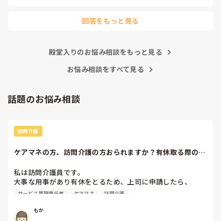
あとこの場を借りてお礼を言わせて下さい。

以前アドバイス頂いた方本当にありがとう

回答をもっと見る
ございました。

殿堂入りのお悩み相談をもっと見る
お悩み相談をすべて見る
話題のお悩み相談
訪問介護
ケアマネの方、訪問介護の方おられますか？有休取る際の、
利用者やケアマネ...
私は訪問介護員です。

大事な用事があり有休をとるため、上司に申請したら、

代わりに訪問する職員を考えるとのこと。

サービス管理責任者
ケアマネ
訪問介護
また、利用者に対しては、私は利用者とよくプライベートの
話などもしたりと仲が良いため（←表現の仕方良くないかも
もか
です、すみません）こういう理由で休みをとるから、代わり