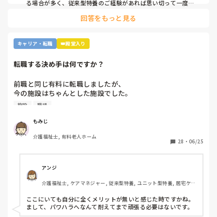
る場合が多く、従来型特養のご経験があれば思い切って一度働
日が早番なら睡眠時間もそこまで確保出来ない

かれる事をおすすめします。

回答をもっと見る
施設様のレビューが書かれているので、参考になさると良いか
夜勤はやっていないので不規則ではありませんが、普通の時
と思います。
間帯に仕事をして帰りたいと思う日々

キャリア・転職
👑殿堂入り
愚痴や不満を書き出したので読むのが面倒になるほど長文に
転職する決め手は何ですか？
なりましたが、もしここまで読んでくれた方がいるのなら感
謝申し上げます。

前職と同じ有料に転職しましたが、

今の施設はちゃんとした施設でした。

ありがとうございました。

施設
職場
前職は施設長にパワハラを受けて

我儘な事は分かっているので、どうかコメントするなら暖か
いつもご機嫌を伺うみたいなとこが

もみじ
いお言葉でお願いいたします。

あり、機嫌が悪いと理不尽に叱られる

介護福祉士, 有料老人ホーム
みたいなとこがあり凹んだりしてました。

28
・
06/25
6月入社して最初は違い過ぎる事ばかりで

戸惑い、仕事を覚えるのが大変でしたが、

アンジ
介護の仕事だけに集中出来る今の職場は

介護福祉士, ケアマネジャー, 従来型特養, ユニット型特養, 居宅ケア
有難いなと感謝しています。

マネ
ここにいても自分に全くメリットが無いと感じた時ですかね。

皆さんの転職する決め手は何ですか？

まして、パワハラへなんて耐えてまで頑張る必要はないです。