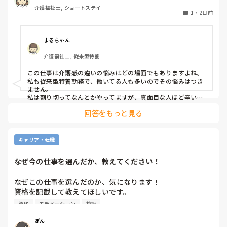
夜勤は1人夜勤です。その時はベトナム人と早番の2人体制で
介護福祉士, ショートステイ
したけども、どちらも急変対応に特化しておらず、この2人
1
・
2日前
が夜勤をすると見守り不足で大変になるんではないかなと危
惧してます。夜間はただオムツ交換変えればいい。トイレに
連れて行けばいい？寝るか寝ないか問題だみたい平気で言う
まるちゃん
ので人員が少ないため入らせていますが、きちんと見守りの
介護福祉士, 従来型特養
であれば夜勤も外すが管理者がオッケーを出しているので、
出勤日は誰かがどうにかなっているのではないかと怖すぎて
この仕事は介護感の違いの悩みはどの場面でもありますよね。

出勤するのが苦痛になります
私も従来型特養勤務で、働いてる人も多いのでその悩みはつき
ません。

私は割り切ってなんとかやってますが、真面目な人ほど辛いお
もいしてそうですよね。
回答をもっと見る
キャリア・転職
なぜ今の仕事を選んだか、教えてください！
なぜこの仕事を選んだのか、気になります！

資格を記載して教えてほしいです。

資格
モチベーション
施設
私は介護士です。

ぽん