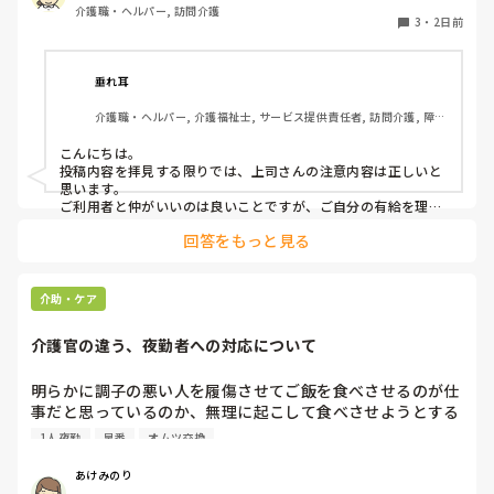
介護職・ヘルパー, 訪問介護
の人になるけどいいかという相談をしていました。利用者か
3
・
2日前
らは、「全然いいよ！優先してね」と言ってくださって、代
わりはいらないから中止でいいよとのこと。このことを上司
に伝えたら、注意されました。

垂れ耳
介護職・ヘルパー, 介護福祉士, サービス提供責任者, 訪問介護, 障害
上司の注意内容

福祉関連
→利用者に対して、こういう理由で有休をとると言ってはい
こんにちは。

けない。

投稿内容を拝見する限りでは、上司さんの注意内容は正しいと
→ケアマネに中止になることを伝える時は、有休をとるから
思います。

中止になったとは言わないこと。「中止にさせてもらうこと
ご利用者と仲がいいのは良いことですが、ご自分の有給を理由
にケアをキャンセルされるのは筋違いかと。

になった」ではなく「中止にさせてもらってもよろしいです
回答をもっと見る
それだけ、そのご利用者がもかさんのことを信頼されてるんで
か？」と聞くようにして。

しょうけど、もしもかさんご自身が体調不良でケアに行けない
場合のことを考えたら、他のスタッフも行けた方がローテーシ
と言われました。

ョン組めますよね。
介助・ケア
介護官の違う、夜勤者への対応について
私の考え対応が間違えていますか？
明らかに調子の悪い人を履傷させてご飯を食べさせるのが仕
事だと思っているのか、無理に起こして食べさせようとする
スタッフがいます。私が出勤して急変に気づき対応しました
1人夜勤
早番
オムツ交換
が、その後本人に聞き出しても自分の時は問題なかったか
（夜勤者）とか平気でドヤ顔でいます。

あけみのり