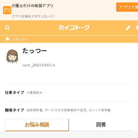
介護士
だけの相談アプリ
アプリで
アプリを無料でダウンロード！
たっつー
たっつー
care_jMBX649FvA
仕事タイプ
介護福祉士
職場タイプ
従来型特養, サービス付き高齢者向け住宅, ユニット型特養
お悩み相談
回答