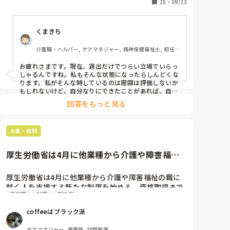
ります。特に数人の先輩介護士の方からは｢固定シフト
25
・
09/23
任者研修
にしているのに｣｢まだそんな事も覚えないの｣｢そんな
事で呼ばないで下さい｣等本当に戸惑って、不安いっぱ
くまきち
いで自信がなくなっている状況です。家族の事、施設
を紹介してくれた方々の事等々を考えるともう少し頑
介護職・ヘルパー, ケアマネジャー, 精神保健福祉士, 初任
張らないといけないかと思う反面、自分自身が此のま
者研修, 実務者研修, 障害福祉関連, 障害者支援施設, 社会福
まで持つのか等不安いっぱいです。

祉士
お疲れさまです。現在、遅出だけでつらい立場でいらっ
皆様はメンタル面が崩れた時や技術が中々覚えられな
しゃるんですね。私もそんな状態になったらしんどくな
かった時、その他の事があった場合どのように乗り越
ります。私がそんな時しているのは周囲は評価しないか
えてきたのですか。
もしれないけど、自分なりにできたことがあれば、自分
を褒めています。そうでなければ、自分までもが敵にな
回答をもっと見る
ってしまうからです。新人おやじさんも自分だけは自分
の味方になるようにしていくといいかもしれないと考え
ます。
お金・給料
厚生労働省は4月に他業種から介護や障害福祉
の職に就く人を支援する新たな...
厚生労働省は4月に他業種から介護や障害福祉の職に
就く人を支援する新たな制度を始める。資格取得まで
再就職
就職
感染症
の研修費用や生活資金を国が支給するのに加え、就職
前に20万円を貸し出す。2年間就労すれば返済を免除
coffeeはブラック派
する。介護などの現場は人材確保に苦労しており、新
型コロナウイルス禍で失業した人を中心に2021年度に
ケアマネジャー, 看護師, 訪問看護