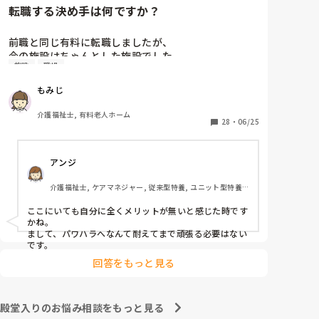
転職する決め手は何ですか？
夜勤はやっていないので不規則ではありませんが、普
通の時間帯に仕事をして帰りたいと思う日々

前職と同じ有料に転職しましたが、

今の施設はちゃんとした施設でした。

施設
職場
愚痴や不満を書き出したので読むのが面倒になるほど
前職は施設長にパワハラを受けて

長文になりましたが、もしここまで読んでくれた方が
もみじ
いつもご機嫌を伺うみたいなとこが

いるのなら感謝申し上げます。

あり、機嫌が悪いと理不尽に叱られる

介護福祉士, 有料老人ホーム
みたいなとこがあり凹んだりしてました。

28
・
06/25
ありがとうございました。

6月入社して最初は違い過ぎる事ばかりで

我儘な事は分かっているので、どうかコメントするな
アンジ
戸惑い、仕事を覚えるのが大変でしたが、

ら暖かいお言葉でお願いいたします。

介護の仕事だけに集中出来る今の職場は

介護福祉士, ケアマネジャー, 従来型特養, ユニット型特養, 
有難いなと感謝しています。

居宅ケアマネ
ここにいても自分に全くメリットが無いと感じた時です
皆さんの転職する決め手は何ですか？

かね。

まして、パワハラへなんて耐えてまで頑張る必要はない
あとこの場を借りてお礼を言わせて下さい。

です。
以前アドバイス頂いた方本当にありがとう

回答をもっと見る
ございました。

殿堂入りのお悩み相談をもっと見る