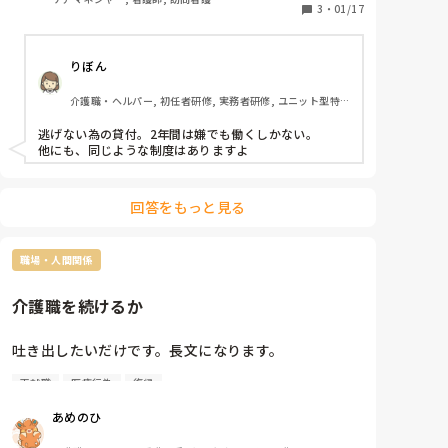
最低でも2万2千人の利用を目指す。

3
・
01/17
厚労省によると、再就職支援で返済免除つきの貸し付
りぼん
けをするのは初めてとなる。全国のハローワークが求
職者に対して、資格取得から就職まで一体となった支
介護職・ヘルパー, 初任者研修, 実務者研修, ユニット型特
援パッケージを提案する。

養
逃げない為の貸付。2年間は嫌でも働くしかない。

他業種からでないといけないんですね😩

他にも、同じような制度はありますよ
貸し出して、期間はつけるから、御礼奉公と同じ感じ
ですよね😅

せめて１年くくりにした方が気持ち的に楽そうですけ
回答をもっと見る
どね。

どうなんでしょう。
職場・人間関係
介護職を続けるか
吐き出したいだけです。長文になります。

再就職
医療行為
復帰
介護職を通算5〜6年程続けておりメンタルを壊して退
あめのひ
職を2回ほどしています。
