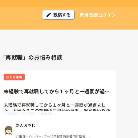
新規登録
ログイン
投稿する
「再就職」のお悩み相談
新人介護職
未経験で再就職してから１ヶ月と一週間が過ぎ
ました。本当ならこの期間中に...
未経験で再就職してから１ヶ月と一週間が過ぎまし
た。本当ならこの期間中に日勤や早番、遅番をやり介
再就職
メンタル
未経験
護技術やその他の事(食出し、アクリビティ等々)を覚
えなくてはいけないのですが、私の覚えが遅い為か、
新人おやじ
未だに遅番一本の固定シフトです。それでも自身がな
く出勤前はため息、ひどい時は朝食も取れない時があ
介護職・ヘルパー, サービス付き高齢者向け住宅, 初