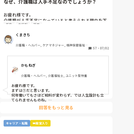
なぜ、介護職は人手不足なのでしょうか？
るんだ｣と言われます。恐らく、悪気があるとか嫌味を
言っているとかでは無いと思うのでその時は受け流し
ました。

お疲れ様です。

介護職が人手不足になっていると考えられる理由を下
新卒
未経験
残業
から選んで下さい

家から職場が遠く、電車通勤なのですが仕事の準備を
①給与が低いから。

くまきち
するのに皆早く来て15分前から仕事をしています。

②利用者に叩かれるなど危険があるから。

前残業ということになりますが、その分の残業代とか
③他業種に転職できるスキルがつかなさそうだから。

介護職・ヘルパー, ケアマネジャー, 精神保健福祉
その分早く帰れるとかは全く無いです。

④職場の立地が悪いところが多いから。

57
・
07/02
士, 初任者研修, 実務者研修, 障害福祉関連, 障害者
支援施設, 社会福祉士
⑤報酬が国次第だから。

入職時に前残業があるとかは聞かされませんでした。

⑥施設を作りすぎているから。

かもねぎ
⑦時間外労働が多いから。

前に｢〇時まで待ったけど、来なかったから先に準備し
⑧介護の業界人が綺麗事しか言わないから。

ていた。電源を入れたり色々準備があるから仕事前に
介護職・ヘルパー, 介護福祉士, ユニット型特養
⑨人がいないのに新卒を優遇するから。

しなければならないのに、仕事開始まで待ってちゃダ
⑩未経験可の求人しかないから。

お疲れ様です。

メだよ、先に他の人が準備してくれてたら追いかけて
11マネジメント層がまともでないから。

まずは①だと思います。

お礼しなくちゃ｣と言われました

12その他

何年働いてもさほど給料が変わらず、では人生設計も立
てられませんものね。

正直｢は？｣と思ってしまいました。仕事開始前なのだ
特に若い方の選択肢からは、まず外れてしまう…
回答をもっと見る
から仕事開始してから準備したら良いのでは？お礼っ
て何？私はただでさえ早番の日は30分以上早く出勤し
ているし、電車の時間的に今以上早く出勤することは
キャリア・転職
👑殿堂入り
出来ないと伝えているのに何でそんな事を言われない
といけない？準備してくれた事に関してお礼するのは