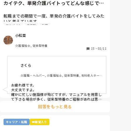
カイテク、単発介護バイトってどんな感じです
分かりますし勿論言われなくてもします。

か？
今の職場は介護士と看護師の仲もあまり良くないし
転職までの期間で一度、単発の介護バイトをしてみた
｢ここの看護師は仕事しないから期待しないで｣とか
いと考えています。

アルバイト
未経験
転職
｢看護師がやってくれれば良いんだよこんなの｣、｢看
ですが単発バイトを求めてるってことはそれなりに忙
護師は文句言ってくるだけで何もしない｣等言いたい
しい施設…経験ない足手まといはダメか…？など考え
小松菜
放題

てしまい、なかなか踏み出せずにいます。

介護福祉士, 従来型特養
私は看護師さんに大してそんな事は思いたくありませ
もし経験ある方いらっしゃいましたら、どんな感じだ
15
・
02/11
ん。

ったか教えてください。
私達介護士に出来ない医療行為を看護師さん達はやっ
てくれているし、何かあった時処置を出来るのは看護
さくら
師さんです。

介護職・ヘルパー, 介護福祉士, 従来型特養, 有料老人ホー
ム, 介護老人保健施設, グループホーム, デイサービス, 訪問
毎日愚痴を色んなところから聞くのでそれもあってう
介護, 初任者研修, 実務者研修, ユニット型特養, 障害者支援
お疲れ様です。

んざりしています。

施設
大丈夫ですよ。

確かに忙しい施設様が殆どですが、マニュアルを用意し
あと単純に看護部長が変な人です

て下さる場合が多く、従来型特養のご経験があれば思い
切って一度働かれる事をおすすめします。

回答をもっと見る
施設様のレビューが書かれているので、参考になさると
良いかと思います。
朝も5時過ぎに起きて6時には出勤する

遅番は夜も20時半過ぎに家に着いても自分の時間は無
キャリア・転職
👑殿堂入り
く、翌日が早番なら睡眠時間もそこまで確保出来ない
