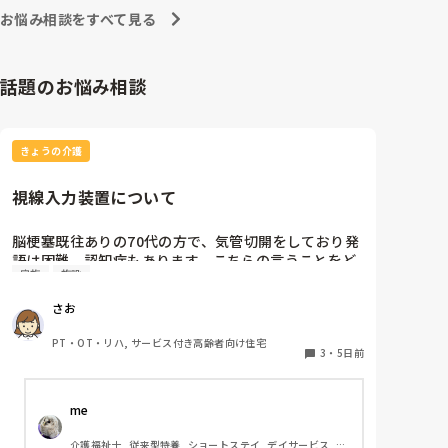
お悩み相談をすべて見る
話題のお悩み相談
きょうの介護
視線入力装置について
脳梗塞既往ありの70代の方で、気管切開をしており発
語は困難。認知症もあります。こちらの言うことをど
家族
施設
のくらい理解しているかは不明ですが、問いかけに頷
くことはよくあります。息子さんが熱心な方で、施設
さお
の方にもほぼ毎日面会に来られます。この前ケアマネ
の方からお話しを聞いたら、視線入力装置？を導入し
PT・OT・リハ, サービス付き高齢者向け住宅
たいと息子さんがおっしゃっているそうです。そこ
3
・
5日前
で、施設などで実際使われている利用者の方がいらっ
しゃいましたら、どんな感じなのか、どのくらい使い
me 
こなせるものなのかお聞きしたいです。
介護福祉士, 従来型特養, ショートステイ, デイサービス, 訪