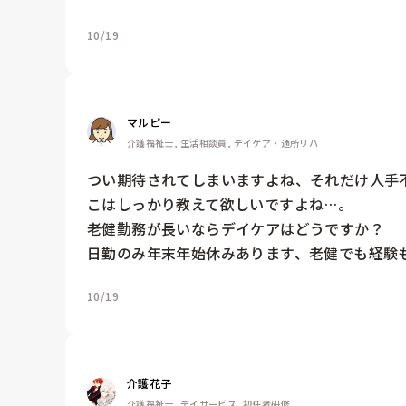
10/19
マルピー
介護福祉士, 生活相談員, デイケア・通所リハ
つい期待されてしまいますよね、それだけ人手
こはしっかり教えて欲しいですよね…。

老健勤務が長いならデイケアはどうですか？

日勤のみ年末年始休みあります、老健でも経験も活
10/19
介護花子
介護福祉士, デイサービス, 初任者研修