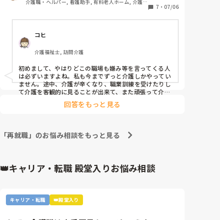
介護職・ヘルパー, 看護助手, 有料老人ホーム, 介護老
もう何度も介護職に戻りたくないと思って別職種へ転
7
・
07/06
人保健施設, 病院, 無資格
職しようとしても、体調不良が原因で退職した事が不
安等が理由で全て不採用でした。

コヒ
金銭面に全く余裕が無く、失業手当を受給していまし
介護福祉士, 訪問介護
たがずっとは頼れないので覚悟を決めて再度介護職に
復帰し、再就職手当を貰い何とか生きています。

初めまして、やはりどこの職場も嫌み等を言ってくる人
は必ずいますよね。私も今までずっと介護しかやってい
ません。途中、介護が辛くなり、職業訓練を受けたりし
今の職場は比較的楽しく仕事を出来ていますが、患者
て介護を客観的に見ることが出来て、また頑張って介護
に戻ってます。

数がまぁまぁ多いこともあって忙しいは忙しいです。

回答をもっと見る
私も病院時代に、結構看護師さんに色々キツく言われた
りして、グサッときた事もあります。でもそれは、脳外
忙しいこと自体は良いことですし仕事も早く覚えられ
の病院だったので、大変だったから口調がキツかったっ
るのでありがたいと思っています。

て事もありました。口調はキツイ方は多かったけど、い
「再就職」のお悩み相談をもっと見る
い方が多かった気もしています。

最初の病院が忙しくも色々と学べたので、その後は大体
だけど、仕事中何度も何度も｢介護職辞めたいな｣と思
やってこれました。その中でも、ユニット型特養が一番
うことがあります。

嫌でした。人間関係が最悪でした。本当に私の中では変
👑キャリア・転職 殿堂入りお悩み相談
な人、癖が強い人しかいない気がします。

私が勤める職場には日勤が無く早番、遅番、夜勤のみ
すみません、だいぶ脱線しました。

で、私は体調面と体力面で夜勤無しで入職したのです
今は施設でも柔軟にシフトを組んでいる所もあったり、
が、周りの先輩からは｢夜勤やらないのに正職員な
日勤のみの求人も多いですよ。しのさんが本当に辛いの
キャリア・転職
👑殿堂入り
だったら、辞めてもいいと思います。

の？｣

あまり、アドバイスになってない感じになっていたら、
と言われ説明すると｢夜勤やらないのに正職員になれ
すみません。