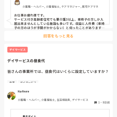
介護職・ヘルパー, 介護福祉士, ケアマネジャー, 居宅ケアマネ
お仕事お疲れ様です。

サービス付き高齢者住宅でも要介護3以上、車椅子の方しか入
居出来ませんとしている施設も多いです。収益と人件費（車椅
子の方のほうが手間がかからない）と伺ったことがあります。

なんだかなぁと思いますが仕方がないですね。
回答をもっと見る
デイサービス
デイサービスの昼食代
皆さんの事業所では、昼食代はいくらに設定していますか？

差し支えなければ、

食事
デイサービス
• 昼食代

Harfevre
• おやつ代込みかどうか

介護職・ヘルパー, 介護福祉士, 生活相談員, デイサービス
• 手作り・委託・配食など食事の提供方法

1
・
8日前
も教えていただけると参考になります。

黒子ダイル