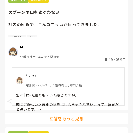
スプーンで口をぬぐわない
社内の回覧で、こんなコラムが回ってきました。

[スプーンで口をぬぐわない]

食事介助
ケア
自分やっちゃってるなと思いました。

hk
皆さんはどうですか⁇
介護福祉士, ユニット型特養
19
・
06/17
ちのっち
介護職・ヘルパー, 介護福祉士, 訪問介護
別に何か問題でも？って感じですね。

顔にご飯ついたままの状態にしなきゃそれでいいって、結果だ
と思います。

回答をもっと見る
私お風呂専属でバイトしてるんですけど、お風呂の時に顔にカ
レーつけた人とかいますもん。

あーやってくれなかったんだなって。スプーンでぬぐったりそ