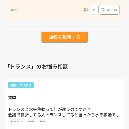
10/27
いいね
回答を投稿する
「トランス」のお悩み相談
雑談・つぶやき
質問
トランスと水平移動って何が違うのですか？

会議で骨折してる人トランスしてると言ったら水平移動でし
ょと言われたのですが

トランス
会議
職員
同じでは？と