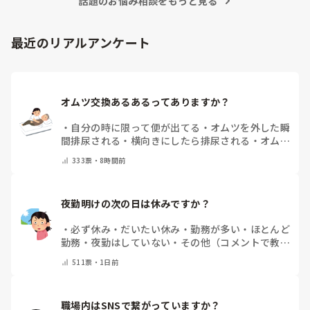
話題のお悩み相談をもっと見る
最近のリアルアンケート
オムツ交換あるあるってありますか？
・
自分の時に限って便が出てる
・
オムツを外した瞬
間排尿される
・
横向きにしたら排尿される
・
オムツ
のテープがよくちぎれている
・
パットにたっぷり収
333
票・
8時間前
まっていると快感
・
その他（コメントで教えてくだ
さい）
夜勤明けの次の日は休みですか？
・
必ず休み
・
だいたい休み
・
勤務が多い
・
ほとんど
勤務
・
夜勤はしていない
・
その他（コメントで教え
てください）
511
票・
1日前
職場内はSNSで繋がっていますか？