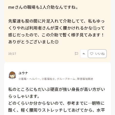
meさんの職場も1人介助なんですね。

先輩達も股の間に片足入れて介助してて、私もゆっ
くりやれば利用者さんが深く腰かけれるかな🤔って
感じだったので、この介助で暫く様子見てみます！

ありがとうございました😊
10/27
いいね
ユウナ
介護職・ヘルパー, 介護福祉士, グループホーム, 障害福祉関連
私のところにもだいぶ硬直が強い身長が高い方がい
らっしゃいます。

どのくらいか分からないので、参考までに…朝特に
酷く、軽く腰周りストレッチしてあげてから、水平