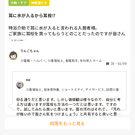
介助・ケア
👑殿堂入り
耳に水が入るから耳栓⁉︎
特浴介助で耳に水が入ると言われる入居者様。

ご家族に耳栓を買ってもらうとのことだったのですが皆さん
どう思われますか？

入浴介助
まずは水が入らないように介助を工夫するのが先なのではと
思ったのですがパートなためあまり強く言えず…

りんごちゃん
また洗髪後どうやら耳を拭いてない様子。あとから耳を拭い
介護職・ヘルパー, 介護福祉士, 看護助手, 有料老人ホーム, 
て欲しいと言われて拭くととても汚いのですが、耳栓よりも
28
・
02/09
サービス付き高齢者向け住宅, 病院, 初任者研修, 実務者研
まず耳拭くのが先なのではと…

修, ユニット型特養
耳栓の管理も大変だと思いますし（衛生的に消毒なども必要
かと）、皆さんどう思われますか？
me 
介護福祉士, 従来型特養, ショートステイ, デイサービス, 訪問介護, 
ユニット型特養
仰る通りだと思います。しかし価値観は様々なので、自分と考
え方は違いますが耳栓も方法の一つだとは思います。ですの
で、試してみたら良いと思います。耳の汚れはそれで、「汚れ
が強いので皆さん気をつけましょう」と共有すると良いと思い
ます。
回答をもっと見る