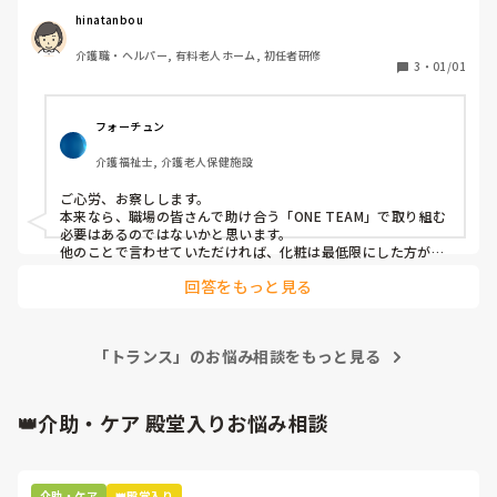
hinatanbou
介護職・ヘルパー, 有料老人ホーム, 初任者研修
3
・
01/01
フォーチュン
介護福祉士, 介護老人保健施設
ご心労、お察しします。

本来なら、職場の皆さんで助け合う「ONE TEAM」で取り組む
必要はあるのではないかと思います。

他のことで言わせていただければ、化粧は最低限にした方がい
いと思いますね。そのギャルは。
回答をもっと見る
「トランス」のお悩み相談をもっと見る
👑介助・ケア 殿堂入りお悩み相談
介助・ケア
👑殿堂入り