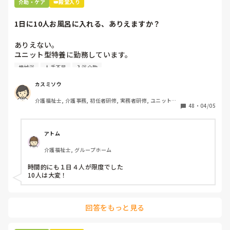
介助・ケア
👑殿堂入り
んなことすら、やらないのかね、酷いスタッフとか思いなが
ら。

1日に10人お風呂に入れる、ありえますか？
机上の空論、理想論、いちいち腹立ててもしょうがない。
ありえない。

ユニット型特養に勤務しています。

人手不足で入浴のない日があるため、今度1日に10人入れて
機械浴
人手不足
入浴介助
下さいとリーダーから言われました。

午前中に5人、午後から1人助っ人つけるので5人入れて下さ
カスミソウ
いとのことです。

介護福祉士, 介護事務, 初任者研修, 実務者研修, ユニット型
ここはほぼ全員寝たきりの方ですよ。ありえますか？

48
・
04/05
特養
アトム
介護福祉士, グループホーム
時間的にも１日４人が限度でした

10人は大変！
回答をもっと見る