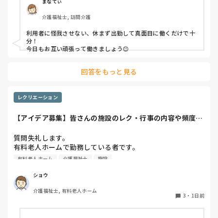
利用者からは「素直に話聞いてくれる」・「言いやすい・頼
まなてぃ
みやすい」

介護福祉士, 訪問介護
って言われます。

利用者に怪我させない、休まず出勤して真面目に働くだけで十
職員から見ての私は？って考えたら答えられる自信がないで
分！

す…

今日もお互い頑張って働きましょう😊
やだな、この自暴自棄…
回答をもっと見る
レクリエーション
【アイデア募集】皆さんの施設のレク・行事の内容や頻度を
教えてください
質問失礼します。

有料老人ホームで勤務している者です。

有料老人ホーム
介護福祉士
施設
他の施設様では、どのようなレクリエーションや行事を、ど
のくらいの頻度で行っているのか参考にさせていただきたく
ショウ
質問いたしました。

介護福祉士, 有料老人ホーム
うちの施設では現在、以下のような取り組みを行っていま
3
・
1日前
す。
