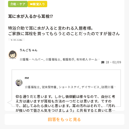
介助・ケア
👑殿堂入り
耳に水が入るから耳栓⁉︎
特浴介助で耳に水が入ると言われる入居者様。

ご家族に耳栓を買ってもらうとのことだったのですが皆さん
どう思われますか？

入浴介助
まずは水が入らないように介助を工夫するのが先なのではと
思ったのですがパートなためあまり強く言えず…

りんごちゃん
また洗髪後どうやら耳を拭いてない様子。あとから耳を拭い
介護職・ヘルパー, 介護福祉士, 看護助手, 有料老人ホーム, 
て欲しいと言われて拭くととても汚いのですが、耳栓よりも
28
・
02/09
サービス付き高齢者向け住宅, 病院, 初任者研修, 実務者研
まず耳拭くのが先なのではと…

修, ユニット型特養
耳栓の管理も大変だと思いますし（衛生的に消毒なども必要
かと）、皆さんどう思われますか？
me 
介護福祉士, 従来型特養, ショートステイ, デイサービス, 訪問介護, 
ユニット型特養
仰る通りだと思います。しかし価値観は様々なので、自分と考
え方は違いますが耳栓も方法の一つだとは思います。ですの
で、試してみたら良いと思います。耳の汚れはそれで、「汚れ
が強いので皆さん気をつけましょう」と共有すると良いと思い
ます。
回答をもっと見る