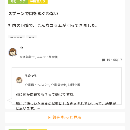
介助・ケア
👑殿堂入り
もう、また、涙が出そうです

スプーンで口をぬぐわない
私はこのままできるかと疑心暗鬼です。

社内の回覧で、こんなコラムが回ってきました。

[スプーンで口をぬぐわない]

食事介助
ケア
自分やっちゃってるなと思いました。

hk
皆さんはどうですか⁇
介護福祉士, ユニット型特養
19
・
06/17
ちのっち
介護職・ヘルパー, 介護福祉士, 訪問介護
別に何か問題でも？って感じですね。

顔にご飯ついたままの状態にしなきゃそれでいいって、結果だ
と思います。

回答をもっと見る
私お風呂専属でバイトしてるんですけど、お風呂の時に顔にカ
レーつけた人とかいますもん。
