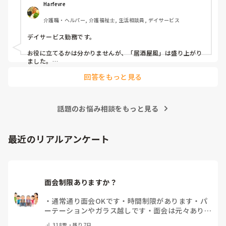
毎月：「カフェ」と称して少し豪華なおやつとコーヒー・緑
Harfevre
茶等の提供、カレンダー作り

介護職・ヘルパー, 介護福祉士, 生活相談員, デイサービス
隔月： ランチのテイクアウトイベント

デイサービス勤務です。

その他： 季節ごとの定期的な行事(運動会や七夕など)

お役に立てるかは分かりませんが、「居酒屋風」は盛り上がり
ました。

ノンアルコール飲料に枝豆などのおつまみ、カラオケでデュエ
今の内容も喜ばれているのですが、最近少しマンネリ化して
回答をもっと見る
ットしたり…

きたなと感じており、新しく喜ばれるようなアイデアを探し
アルコールが入ってないのに「酔っちゃった」と雰囲気に呑ま
ています。

れてなのか、ほんのり顔が赤くなる方もいらっしゃいました。

企画の参考にさせていただきたいため、「うちは毎月こんな
参考になれば幸いです。

イベントをしている」「年〇回、こんな大型行事がある」
話題のお悩み相談をもっと見る
「マンネリ打破にこれが盛り上がった！」など、皆さんの施
あとは、寄せ植え(鉢にいくつかの苗を植える)やビンゴ大会な
設のリアルな内容やおすすめのレクをぜひ教えていただける
最近のリアルアンケート
と嬉しいです。

どうぞよろしくお願いいたします。
面会制限ありますか？
・
通常通り面会OKです
・
時間制限があります
・
パ
ーテーションやガラス越しです
・
面会は元々ありま
せん
・
その他（コメントで教えてください）
318
票・
残り7日