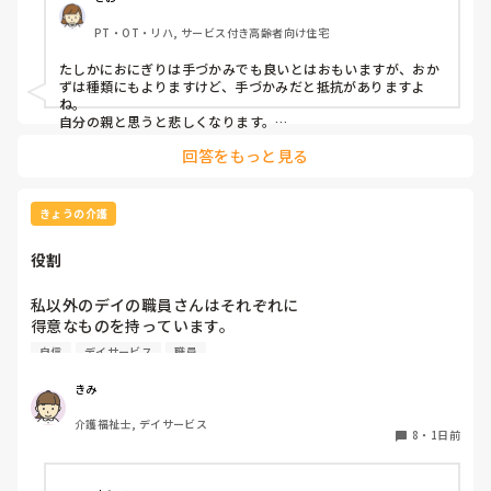
見たら、悲しくなります…職員さん、介助して下さいと思っ
PT・OT・リハ, サービス付き高齢者向け住宅
てしまいます…
たしかにおにぎりは手づかみでも良いとはおもいますが、おか
ずは種類にもよりますけど、手づかみだと抵抗がありますよ
ね。

自分の親と思うと悲しくなります。

フルーツや温野菜とかならまだ良いでしょうけど。嚥下状態は
回答をもっと見る
どうなんでしょうか？とろみつけてたりするのを手づかみは抵
抗がありますね。
きょうの介護
役割
私以外のデイの職員さんはそれぞれに

得意なものを持っています。

自信
デイサービス
職員
裁縫や手作業など。

介助で言えば、要領よく動けたりと。

きみ
介護福祉士, デイサービス
今の私を振り返ってみたら…何も持っていないことが虚しく
8
・
1日前
なってきました…
