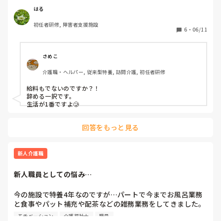
となると、ボーナスも出ない

はる
初任者研修, 障害者支援施設
6
・
06/11
現在、職場は赤字

さめこ
泣きたくなる
介護職・ヘルパー, 従来型特養, 訪問介護, 初任者研修
給料もでないのですか？！

辞める一択です。

生活が1番ですよ🥲
回答をもっと見る
新人介護職
新人職員としての悩み…
今の施設で特養4年なのですが…パートで今までお風呂業務
と食事やパット補充や配茶などの雑務業務をしてきました。

モチベーション
介護福祉士
職員