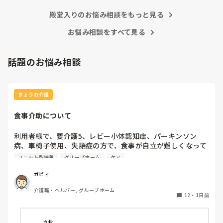
殿堂入りのお悩み相談をもっと見る
お悩み相談をすべて見る
話題のお悩み相談
きょうの介護
食事介助について
利用者様で、要介護5、レビー小体認知症、パーキンソン
病、車椅子使用、失語症の方で、食事が自立が難しくなって
来ました。ご飯を、おにぎりにして、ご自分で手づかみで食
ユニット型特養
グループホーム
ケア
べてもらおうと、幼児が食べるくらいのおにぎりにしてま
す。食べられる時とスプーンを使っても難しい時がありま
ガビィ
す。おかずも、おにぎり同様、手づかみでたべてもらってる
介護職・ヘルパー, グループホーム
時があるのですが、難しい時は、職員が介助しています。ご
12
・
1日前
飯は、おにぎりで手づかみでもいいのかなと思いますが、お
かずの手づかみは、どうかなと思うのですが、皆さんはどう
思われますか？私は、自分の母親が手づかみで食べてるのを
さお