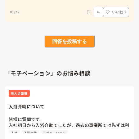
05/25
いいね 1
回答を投稿する
「モチベーション」のお悩み相談
新人介護職
入浴介助について
皆様に質問です。

入社初日から入浴介助でしたが、過去の事業所では先ずは利
用者さんとのコミュニケーションからでしたが、いきなり入
入社
入浴介助
モチベーション
浴ってしんどいです。
