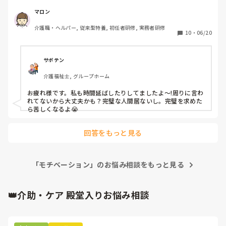
今年、介福の資格も無事取れて正職を考えて、時間を伸ばし
たり、不規則勤務を6月から始めたのですが…

マロン
介護職・ヘルパー, 従来型特養, 初任者研修, 実務者研修
早出業務は慣れたかも？遅出業務は、服薬とご飯とかで押し
10
・
06/20
たり…

どっちも自分の中でちゃんも出来てるのかも分かりません…

サボテン
介護福祉士, グループホーム
最近、遅出の独り立ちが1回のみ…

お疲れ様です。私も時間延ばしたりしてましたよ～!周りに言わ
唯一の救いが名前と顔が一致してる事と排泄、移乗が出来る
れてないから大丈夫かも？完璧な人間居ないし。完璧を求めた
ことです

ら苦しくなるよ😭
業務もしっかりこなせないのに正職なるのはと思ってしまい
回答をもっと見る
ますし…

パニック状態みたいになって動きが遅いです。

毎日お腹も痛ければ、気持ちも焦りや不安でいっぱいいっぱ
「モチベーション」のお悩み相談をもっと見る
いで睡眠もあまり…

👑介助・ケア 殿堂入りお悩み相談
まだ、1ヶ月経ってないって事もありますが…

行動も遅い気がします…

こんな職員居てるのでしょうか…
