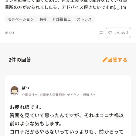
ョンを維持して働くために、何か工夫や取り組みをしている事
業所の方がおられましたら、アドバイス頂きたいですm(._.)m
モチベーション
特養
介護福祉士
ストレス
05/24
いいね 4
2
件の回答
回答する
ぱつ
介護福祉士, 介護老人保健施設, デイケア・通所リハ
お疲れ様です。

質問を見ていて思ったんですが、それはコロナ禍以
前のような気もします。

コロナだからやらないっていうよりも、前からって