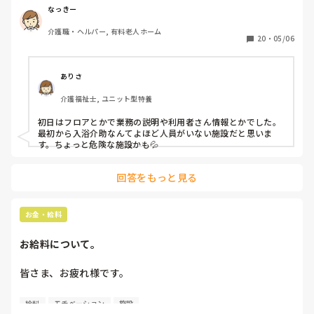
しかも6時間前後。

なっきー
介護職・ヘルパー, 有料老人ホーム
皆様の意見をお聞かせくださいませ。
20
・
05/06
ありさ
介護福祉士, ユニット型特養
初日はフロアとかで業務の説明や利用者さん情報とかでした。

最初から入浴介助なんてよほど人員がいない施設だと思いま
す。ちょっと危険な施設かも💦
回答をもっと見る
お金・給料
お給料について。
皆さま、お疲れ様です。

職場から今度のお給料が出せないかも。と言われました。

給料
モチベーション
施設