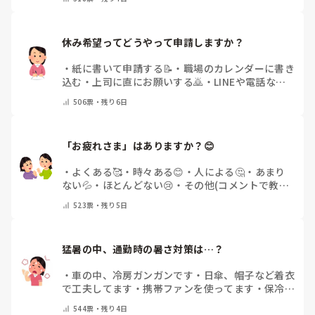
休み希望ってどうやって申請しますか？
・
紙に書いて申請する📝
・
職場のカレンダーに書き
込む
・
上司に直にお願いする🙇
・
LINEや電話など
で申請する
・
その他（コメントで教えてください）
506
票・
残り6日
「お疲れさま」はありますか？😊
・
よくある🥰
・
時々ある😊
・
人による🤔
・
あまり
ない💦
・
ほとんどない😢
・
その他(コメントで教え
てください)
523
票・
残り5日
猛暑の中、通勤時の暑さ対策は…？
・
車の中、冷房ガンガンです
・
日傘、帽子など着衣
で工夫してます
・
携帯ファンを使ってます
・
保冷剤
を持ち運んでいます
・
特に暑さ対策はしていませ
544
票・
残り4日
ん
・
その他（コメントで教えて下さい）