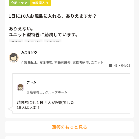
あーやってくれなかったんだなって。スプーンでぬぐったりそ
介助・ケア
👑殿堂入り
んなことすら、やらないのかね、酷いスタッフとか思いなが
ら。

1日に10人お風呂に入れる、ありえますか？
机上の空論、理想論、いちいち腹立ててもしょうがない。
ありえない。

ユニット型特養に勤務しています。

人手不足で入浴のない日があるため、今度1日に10人入れて
機械浴
人手不足
入浴介助
下さいとリーダーから言われました。

午前中に5人、午後から1人助っ人つけるので5人入れて下さ
カスミソウ
いとのことです。

介護福祉士, 介護事務, 初任者研修, 実務者研修, ユニット型
ここはほぼ全員寝たきりの方ですよ。ありえますか？

48
・
04/05
特養
アトム
介護福祉士, グループホーム
時間的にも１日４人が限度でした

10人は大変！
回答をもっと見る