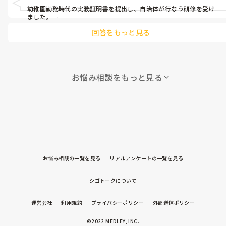
幼稚園勤務時代の実務証明書を提出し、自治体が行なう研修を受け
ました。

コロナだったので、zoomでの研修がほとんどでした。

回答をもっと見る
発達支援施設の就職が決まってから会社が全て費用を負担してくれ
ました。

良かった点はやってきたことが生かせること、給料が上がったこ
と、肉体労働が減ったことです。

大変なことは、障がいについて勉強しなければいけないこと、保護
者支援が多くなること、事務作業が増えたことだと思います。

お悩み相談をもっと見る
お悩み相談の一覧を見る
リアルアンケートの一覧を見る
シゴトークについて
運営会社
利用規約
プライバシーポリシー
外部送信ポリシー
©2022 MEDLEY, INC.