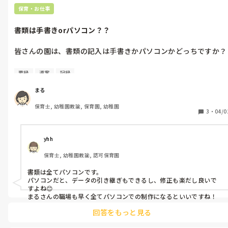
保育・お仕事
書類は手書きorパソコン？？
皆さんの園は、書類の記入は手書きかパソコンかどっちですか？

私の園は昨年度から少しずつパソコンになりました！

要録
週案
記録
指導要録がパソコンになったのでとても楽です！

まる
ただ週案などはまだてがきですが💦
保育士, 幼稚園教諭, 保育園, 幼稚園
3
・
04/0
yhh
保育士, 幼稚園教諭, 認可保育園
書類は全てパソコンです。

パソコンだと、データの引き継ぎもできるし、修正も楽だし良いで
すよね😊

まるさんの職場も早く全てパソコンでの制作になるといいですね！
回答をもっと見る