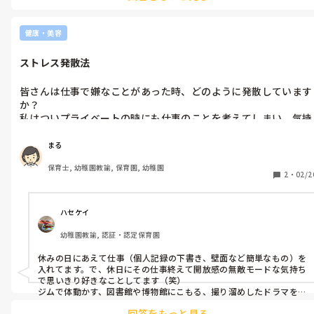
まるさんの職場では、おままごとはしないですか？？2歳クラスから
よろしくお願いします。
はおままごとを発展させて三角巾やエプロン、カラポリでお洋服やペ
ットボトルの空容器にひもをつけてカバンなどおままごとのときに
健康・美容
小さなコーナーに区切って、おままごとをして遊んでいます。日々の
保育で楽しめるといいですね🎵
ストレス発散法
皆さんは仕事で嫌なことがあった時、どのように発散しています
か？

私はついプライベートの時にも仕事のことを考えてしまい、気持
ちの切り替えができず落ち込んでしまうことも。。

いい方法があったら教えてください✨
まる
保育士, 幼稚園教諭, 保育園, 幼稚園
2
・
02/2
ハセケイ
幼稚園教諭, 認証・認定保育園
休みの日にあえて仕事（個人記録の下書き、壁面など簡単なもの）を
入れてます。で、休日にその仕事終えて開放感の無敵モードな気持ち
で思いきり好きなことしてます（笑）

ジムで体動かす、図書館や博物館にこもる、撮り溜めしたドラマを観
る、何をしても気持ちは晴れ晴れしますよ♪
回答をもっと見る