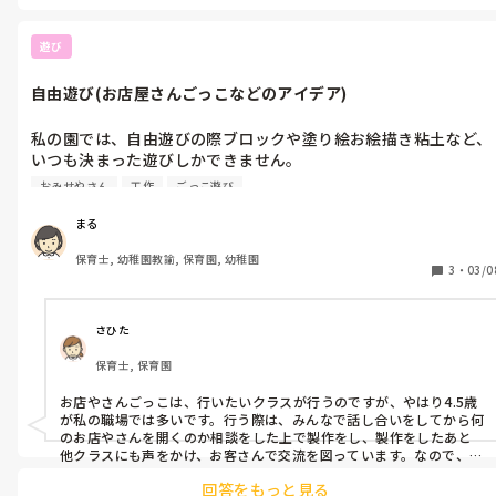
ちんなのでオススメです♪笑
遊び
自由遊び(お店屋さんごっこなどのアイデア)
私の園では、自由遊びの際ブロックや塗り絵お絵描き粘土など、
いつも決まった遊びしかできません。

もっと子どもたちのやりたい気持ちを引き出したり想像力を養え
おみせやさん
工作
ごっこ遊び
るような遊びをできたらなと思うのですが、変わったことができ
ず窮屈に感じています。。

まる
保育士, 幼稚園教諭, 保育園, 幼稚園
そのため、お店屋さんごっこなど、工作をしてそれを遊びに発展
3
・
03/0
させるようなことをやったことがありません。

皆さんの園では、お店屋さんごっこなどをどのように導入？して
さひた
はじめるのですか？

保育士, 保育園
また、作るものなどは子どもたちと相談するのでしょうか？

実際にごっこ遊びをする時にはどのように行なっているのです
お店やさんごっこは、行いたいクラスが行うのですが、やはり4.5歳
か？

が私の職場では多いです。行う際は、みんなで話し合いをしてから何
のお店やさんを開くのか相談をした上で製作をし、製作をしたあと
他にもお店屋さんごっこ以外にも楽しめる遊びなどがあったら教
他クラスにも声をかけ、お客さんで交流を図っています。なので、一
人何個までという制限を設けますが作るのも子どもたちに任せるの
えてください。

回答をもっと見る
で作る量というところで開くのは、4.5歳というところがあります。