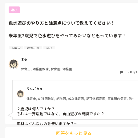
遊び
色水遊びのやり方と注意点について教えてください！
来年度2歳児で色水遊びをやってみたいなと思っています！

初めてのことでどう言う流れでやったらいいか、何に注意したら
水遊び
保育内容
遊び
いいかなど、わからないことが多く悩んでいます。

まる
やったことがある方がいたら、どのような環境で行ったか、何に
保育士, 幼稚園教諭, 保育園, 幼稚園
注意すればいいのかなど教えていただけたらと思います。

3
・
03/3
よろしくお願いします！
りんごまま
保育士, 幼稚園教諭, 幼稚園, 公立保育園, 認可外保育園, 事業所内保育, 託
児所
２歳児は何人ですか？

それは一斉活動ではなく、自由遊びの時間ですか？

素材はどんなものを使いますか？

私は年少の時にはお花でもみだしで、年中のときはクレープ紙で、
回答をもっと見る
年長のときはお花をすり鉢ですって色水を作りました。
