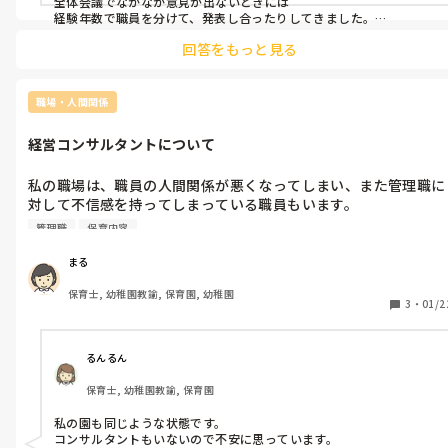
全体会議でなかなか意見が出ないときには

経験年数で職員を分けて、発表し合ったりしてきました。

回答をもっと見る
また、園長や主任も答えは１つじゃないから何でも言ってほしいと
いうスタンスで

経験が浅い先生にもどんどん意見をきいています。否定はしない、意
見として聞くということも伝えてくれています。

職場・人間関係
最近では互いに意見を出し合って

経営コンサルタントについて
話し合いを進めています。

経験のある先生が

私の職場は、職員の人間関係が悪くなってしまい、また管理職に
さまざまな意見を取り入れようとする

対して不信感を持ってしまっている職員もいます。

このままではどんどん職員が辞めてしまったり、働きにくい環境
管理職
保育内容
になってしまったりすると思うので、どうにはできないかと思っ
ています。。

まる
保育士, 幼稚園教諭, 保育園, 幼稚園
私は管理職ではないので、大したことはできませんが、色々調べ
3
・
01/2
ていたら経営コンサルタントについて出てきました。

みなさんの園にはコンサルタントの方はいますか？？
るんるん
保育士, 幼稚園教諭, 保育園
私の園も同じような状態です。

コンサルタントもいないので不安に思っています。
