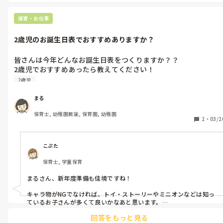
いずれにせよ、数名ずつコーナーで取り組んでいました。

保育・お仕事
プリンカップやビニール袋、透明のカップ、R1のペットボトルなん
かを用意してジューサやさんごっこにしたりしていましたよ。

2歳児のお誕生日表でおすすめありますか？
色を出しきったあとの花を捨てる場所や、こぼしてしまって濡れた
とき用のタオルなんかもそばにあると良いですね🤗
皆さんは今年どんなお誕生日表をつくりますか？？

2歳児でおすすめあったら教えてください！

よろしくお願いします！
2歳児
まる
保育士, 幼稚園教諭, 保育園, 幼稚園
2
・
03/2
こぷた
保育士, 学童保育
まるさん、新年度準備も佳境ですね！

キャラ物がNGでなければ、トイ・ストーリーやミニオンなどは知っ
ているお子さんが多くて良いかなあと思います。

回答をもっと見る
ミニオンは壁面で作ったことがありますが、パーツが大体同じで楽