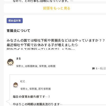
なので、どの行事も2部制になっています。

回答をもっと見る
豆まきについてですが、3～5歳児は落花生で行いますが、0～2歳児
クラスは、新聞紙を丸めたものを使っています。
感染症対策
胃腸炎について
みなさんの園では嘔吐下痢や胃腸炎などははやっていますか？？

最近嘔吐や下痢でお休みする子が増えました💦

何かウイルスが流行っているのでしょうか…
まる
保育士, 幼稚園教諭, 保育園, 幼稚園
6
・
01/2
にこ
保育士, 保育園, 認可保育園
毎日の保育お疲れ様です…！

やはりこの時期は胃腸炎流行ります…
