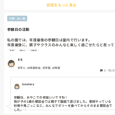
回答をもっと見る
行事・出し物
参観日の活動
私の園では、年度最後の参観日は室内で行います。

年度最後に、親子やクラスのみんなと楽しく過ごせたらと思って
います。

手形
遊び
2歳児
ちなみにクラスは2歳児です！

まる
いつも親子で作品を作ることが多く、紙粘土を使ったストラップ
保育士, 幼稚園教諭, 保育園, 幼稚園
や、手形アートなどを行ってきました。

2
・
01/2
みなさんの園でも楽しかったものや、おすすめの活動がありまし
たら教えてください！
tanahara
参観日、おやこでの参加いいですね！

我が子の1歳の懇談会では親子で園庭で遊びました。普段やっている
砂場や鬼ごっこなど。みんなでゼリーを食べてからそのまま懇談会で
した。

製作をやってなかったのでなにかを作るっていいですね！
