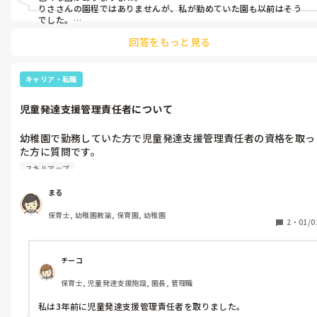
す。。。。

りささんの園程ではありませんが、私が勤めていた園も以前はそう
でした。

先輩が裏で色々と話しててすごく嫌な気持ちになりました。自分の
周りの友人や一緒に働いているパートさんと話すと、こんな職場
回答をもっと見る
ことじゃなかったとしても良い気分はしません。

今まで初めてだとのこと。

そんな先輩達が辞めてからは私達は同じことを絶対にしないと強く
思ってかなり園の雰囲気を改善していきました。

転職も考えましたが、私は今就職して10年目で結婚もしていて、
私の場合は、同じ考えの仲間がいた為改善することができました
キャリア・転職
妊活中です。

が、少人数だったり、いまの人達がいる環境では変えるのは厳しい
いつ妊娠するかわからない私が転職すると、転職先でよく思わな
かもしれませんね。

児童発達支援管理責任者について
い人もいるだろうと思うと離れる決断もできず。

りささんの周りの方のように産休育休をとって園の雰囲気次第で今
周りからは、「産休育休をとって、休んでいる間に園の雰囲気を
後を決めて良いと思います。

幼稚園で勤務していた方で児童発達支援管理責任者の資格を取っ
様子見て、よくなっていれば戻れば」と言われました。

ただ、授かりものなのでいつできるかはタイミング次第ということ
た方に質問です。

もあるので、りささん自身がしんどくてストレスを感じたり、体調
この状況を読み、私の園は異常だと思いますか？

を崩してしまったりと妊活に影響がでてしまいそうなのであれば、
スキルアップ
どのような流れで取得しましたか？

辞めることも考えた方がいいと思います。

また、資格取得のための研修や、再就職した後など、幼稚園で働
まる
心身ともに元気でいてくださいね。
いていた時と違ったところや大変だったところ良かったところな
保育士, 幼稚園教諭, 保育園, 幼稚園
どがあったら教えていただきたいです。

2
・
01/0
よろしくお願いします。
チーコ
保育士, 児童発達支援施設, 園長, 管理職
私は3年前に児童発達支援管理責任者を取りました。
