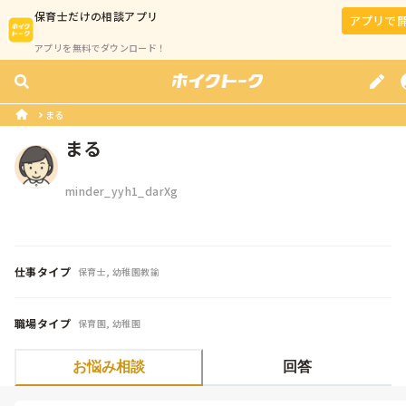
保育士
だけの相談アプリ
アプリで
アプリを無料でダウンロード！
まる
まる
minder_yyh1_darXg
仕事タイプ
保育士, 幼稚園教諭
職場タイプ
保育園, 幼稚園
お悩み相談
回答