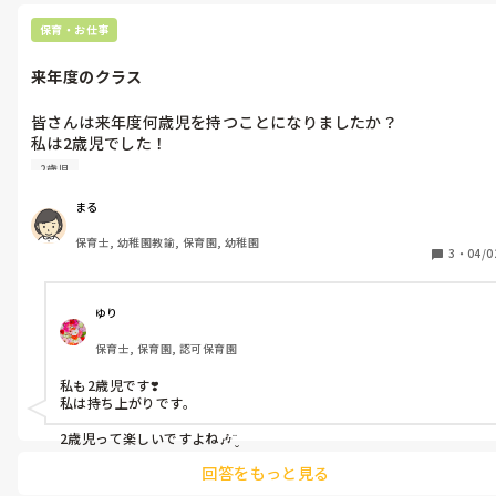
保育・お仕事
来年度のクラス
皆さんは来年度何歳児を持つことになりましたか？

私は2歳児でした！

2年連続です😂😂

2歳児
どんな子達なのか今からドキドキです😅
まる
保育士, 幼稚園教諭, 保育園, 幼稚園
3
・
04/0
ゆり
保育士, 保育園, 認可保育園
私も2歳児です❣️

私は持ち上がりです。

回答をもっと見る