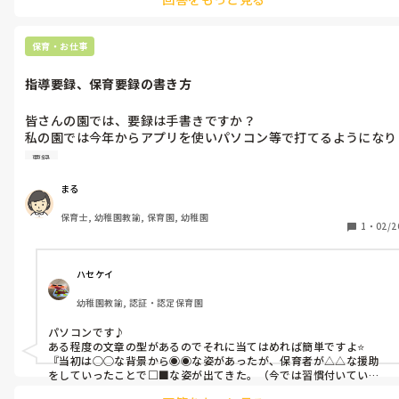
保育・お仕事
指導要録、保育要録の書き方
皆さんの園では、要録は手書きですか？

私の園では今年からアプリを使いパソコン等で打てるようになり
ました！

要録
パソコンの方が得意でありがたいのですが、文章を書くのが苦手
まる
保育士, 幼稚園教諭, 保育園, 幼稚園
1
・
02/2
ハセケイ
幼稚園教諭, 認証・認定保育園
パソコンです♪

ある程度の文章の型があるのでそれに当てはめれば簡単ですよ⭐️

『当初は○○な背景から◉◉な姿があったが、保育者が△△な援助
をしていったことで□■な姿が出てきた。（今では習慣付いてい
る。）または（今後も援助を要する）』
