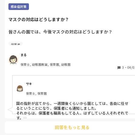
感染症対策
マスクの対応はどうしますか？
皆さんの園では、今後マスクの対応はどうしますか？

私の園では、

保護者
しばらくの間(夏くらいまで)場合に応じてしてもらうようカバン
には各自入れておいてもらう。

まる
子どもは基本的に着用をお願いする

保育士, 幼稚園教諭, 保育園, 幼稚園
職員は着用する

3
・
04/0
と言った感じです。

国が、各自の判断に任せると言っているのに、園から制限をかけ
サキ
たら保護者からいろいろ意見が来るのかな…と思いますが。。
保育士, 保育園
国の指針が出てから、一週間後くらいから園としては、各自に任せ
るということになり、保護者にも通知しました。

それからは、保護者も職員もしてる人、はずしている人それぞれで
す。

している人もコロナの関係でというよりは、花粉症でという方が多
回答をもっと見る
いです。