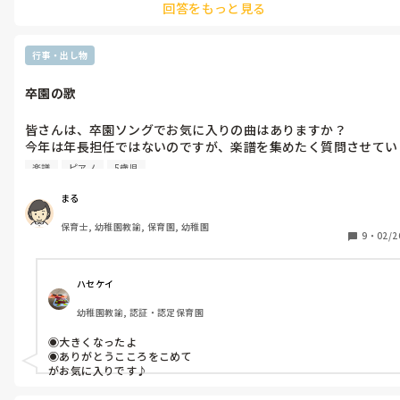
回答をもっと見る
いいはその通りなのですが、特にIT関係は全くイメージわかないど
ころか若い人たちなら簡単にやれると思ってるのでたちが悪いです。
転職しても同じです。そういうのが好きな年配者もたまにいますが。
というか園長先生は理解があるようなので羨ましいです。だけどちょ
行事・出し物
っと頼りないですね。。snsは確かに年配の人にさせるのは酷かもし
れないのでそこは若者がするとして他はもっと園長に強くいってほ
卒園の歌
しいですね。園長にもっと強く訴えてそんな時代ではないことをわ
からせましょう。
皆さんは、卒園ソングでお気に入りの曲はありますか？

今年は年長担任ではないのですが、楽譜を集めたく質問させてい
ただきました！

楽譜
ピアノ
5歳児
よろしくお願いします🥰
まる
保育士, 幼稚園教諭, 保育園, 幼稚園
9
・
02/2
ハセケイ
幼稚園教諭, 認証・認定保育園
◉大きくなったよ

◉ありがとうこころをこめて

がお気に入りです♪