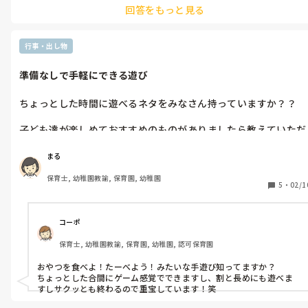
回答をもっと見る
行事・出し物
準備なしで手軽にできる遊び
ちょっとした時間に遊べるネタをみなさん持っていますか？？

子ども達が楽しめておすすめのものがありましたら教えていただ
きたいです！

まる
よろしくお願いします！
保育士, 幼稚園教諭, 保育園, 幼稚園
5
・
02/1
コーポ
保育士, 幼稚園教諭, 保育園, 幼稚園, 認可保育園
おやつを食べよ！たーべよう！みたいな手遊び知ってますか？

ちょっとした合間にゲーム感覚でできますし、割と長めにも遊べま
すしサクッとも終わるので重宝しています！笑