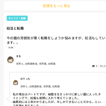
回答をもっと見る
私自身幼稚園の頃は親子で1枚のお皿を作りました。お月様の形のお
皿を作った記憶があります。
キャリア・転職
妊活と転職
今の園の雰囲気が悪く転職をしようか悩みますが、妊活もしてい
ます。。

そのような状況で転職をしては相手の園に迷惑がかかると思いま
転職
すが、正職で働けなくなるのは、家計的に厳しいと思っていま
す。

まる
保育士, 幼稚園教諭, 保育園, 幼稚園
同じような経験をされた方はいらっしゃいますでしょうか？？
6
・
01/2
のりっち
保育士, 幼稚園教諭, 保育園, 幼稚園
私の場合はパートですが、結婚ををきっかけに新しい園に入ったタ
イミングで、妊娠も視野に入れて考えていました。

結果的には２年かかりましたが、今しかできないことだから、とい
う気持もありました。
