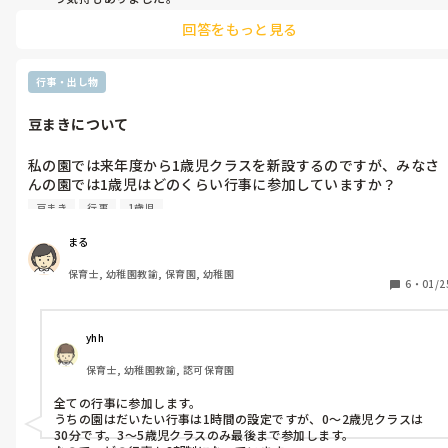
確かに転職後すぐに妊娠というのもクラス担任を持つと迷惑をかけ
回答をもっと見る
てしまう懸念もありますね。
行事・出し物
豆まきについて
私の園では来年度から1歳児クラスを新設するのですが、みなさ
んの園では1歳児はどのくらい行事に参加していますか？

例えば最近の行事では、豆まきは誤飲の危険もあるので参加して
豆まき
行事
1歳児
いないのでしょうか？
まる
保育士, 幼稚園教諭, 保育園, 幼稚園
6
・
01/2
yhh
保育士, 幼稚園教諭, 認可保育園
全ての行事に参加します。

うちの園はだいたい行事は1時間の設定ですが、0～2歳児クラスは
30分です。3～5歳児クラスのみ最後まで参加します。
