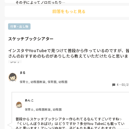
その子によってノロだったり

違う胃腸炎だったり様々です。

回答をもっと見る
早くよくなりますように…！
行事・出し物
スケッチブックシアター
インスタやYouTubeで見つけて普段から作っているのですが、
さんのおすすめのものがありしたら教えていただけたらと思いま
す！　

ピアノ
よろしくお願いします。

まる
すでに作ってあるもの

保育士, 幼稚園教諭, 保育園, 幼稚園
⭐︎やさいのうた

4
・
01/2
⭐︎コンコンクシャンのうた

⭐︎ペンギンマークの百貨店

⭐︎どんぐりころころ
あんこ
保育士, 幼稚園教諭, 幼稚園
普段からスケッチブックシアター作られてるなんてすごいですね✨

「くいしんぼうおばけ」はどうですか？多分You Tubeにも載ってい
ると思います！アレンジ自在で、子どもたち喜んでくれます😊