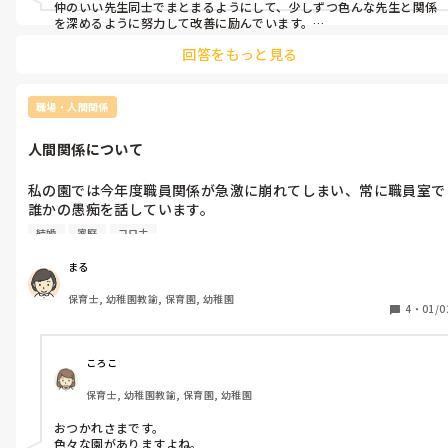
仲のいい先生同士でまとまるようにして、少しずつ色んな先生と関係
を深めるように努力して改善に励んでいます。

いい環境を作れるように頑張りましょう！
回答をもっと見る
職場・人間関係
人間関係について
私の園では今年度職員関係が急激に崩れてしまい、常に職員室で
誰かの愚痴を話しています。

結婚
家庭
コロナ
家庭内のことについて(子作りについて、コロナ禍なのに遠くに
かけた、など)愚痴ったり、不満に思ったことを数人で固まり愚
まる
っています。

保育士, 幼稚園教諭, 保育園, 幼稚園
特定の気に食わない人がいて、その人が行動するたびに揚げ足を
4
・
01/0
取って文句を言うなんてことも。

しかも、保育中子どもを放ってなんてこともよくあります。

気になるなら直接本人に伝えるか、上に改善案を伝えたらいいの
ころこ
ではと思います。私がもしその人たちに思っていることを伝えて
保育士, 幼稚園教諭, 保育園, 幼稚園
も、私の愚痴を言われるのだろうな思うと、変に行動できない自
分がいます。

おつかれさまです。

こんな状況で管理職も体調悪くなってしまって、悪循環で
色々な園がありますよね。
