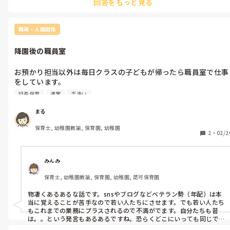
回答をもっと見る
これに当てはめれば8割方解決です（笑）
職場・人間関係
降園後の職員室
お預かり担当以外は毎日クラスの子どもが帰ったら職員室で仕事
をしています。

その際に、お茶やコーヒー、お菓子などを全員に出すのは歴が浅
延長保育
週案
手洗い
い先生たちと暗黙の了解で決まっています。

最近はSNSに力を入れていて、その投稿(画像編集、文章の構成
まる
園長への確認等)も若い先生。

保育士, 幼稚園教諭, 保育園, 幼稚園
そのほかも、ゴミ集め、備品(文房具、画用紙)の管理発注、全行
2
・
02/2
事の事前準備、これらも若い先生。

ちなみに11年目の私と、8年目、4年目の後輩3人でこれをやって
います。

みんみ
ベテランの先生たちはいつも椅子に座って週案など個人の仕事を
保育士, 幼稚園教諭, 保育園, 幼稚園, 認可保育園
したり愚痴を言ったり。

園長に分担制やいらないものは廃止など、色々と考えてほしいと
物凄くあるあるな話です。snsやブログなどベテラン勢（年配）は本
伝えましたが、それを園長が提案すると、ベテランの先生たちは
当に覚えることが苦手なので若い人たちにさせます。でも若い人たち
「昔は私たちもやってたんだからやって当たり前。」

もこれまでの業務にプラスされるので不満がでます。自分たちも昔
これが普通なんでしょうか。。転職したほうがいいのかなぁ
は。。という発言もあるあるですね。恐らくどこにいっても同じで
す。よく聞きますし自分も同じ気持ちでした。できる人がやった方が