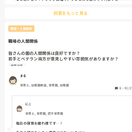
回答をもっと見る
職場・人間関係
職場の人間関係
皆さんの園の人間関係は良好ですか？

若手とベテラン両方が意見しやすい雰囲気がありますか？

私の園では、ベテランの威圧的な雰囲気で若手が意見を言えませ
保育内容
ん…
まる
保育士, 幼稚園教諭, 保育園, 幼稚園
6
・
01/2
にこ
保育士, 保育園, 認可保育園
毎日の保育お疲れ様です…！
