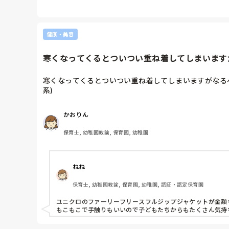
走って衝突しないようにだけ気をつけないといけないですけどね
健康・美容
寒くなってくるとついつい重ね着してしまいますが
寒くなってくるとついつい重ね着してしまいますがなるべ
系)
かおりん
保育士, 幼稚園教諭, 保育園, 幼稚園
ねね
保育士, 幼稚園教諭, 保育園, 幼稚園, 認証・認定保育園
ユニクロのファーリーフリースフルジップジャケットが金額
もこもこで手触りもいいので子どもたちからもたくさん気持