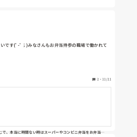
です(ﾟ-ﾟ；)みなさんもお弁当持参の職場で働かれて
2
・
11/21
じで、本当に時間ない時はスーパーやコンビニ弁当をお弁当箱