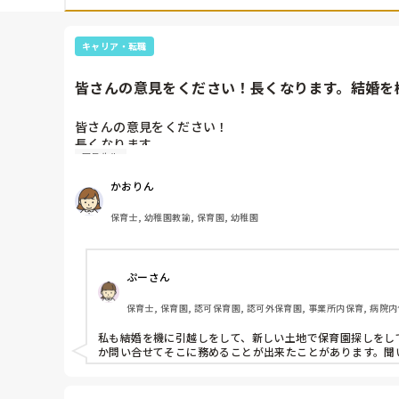
キャリア・転職
皆さんの意見をください！長くなります。結婚を機
皆さんの意見をください！

長くなります。

園長先生
結婚を機に4年働いていた幼稚園を辞め、新しい土地で
かおりん
「転職サイトだと1年で辞め

られちゃうとお金を払わなくてはいけないんだよね…こ
保育士, 幼稚園教諭, 保育園, 幼稚園
その後２ヶ月ほど経ちましたが未だに求人募集は出ており、
転職サイトはもう退会しましたが、直接電話をかけて求
ぷーさん
ちなみに、見学に伺った時は保育のことや園の体制など
かったので、なおさら諦めきれません……
保育士, 保育園, 認可保育園, 認可外保育園, 事業所内保育, 病院
私も結婚を機に引越しをして、新しい土地で保育園探しをし
か問い合せてそこに務めることが出来たことがあります。聞