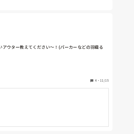
いアウター教えてください〜！(パーカーなどの羽織る
4
・
11/15