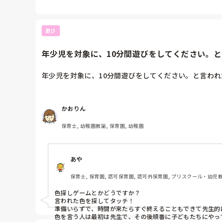
子どもたちと別で食べるのであれば結構カップラーメンとかパ
遊び
年少児を対象に、10分間遊びをしてください。と言
年少児を対象に、10分間遊びをしてください。と言われ
かおりん
保育士, 幼稚園教諭, 保育園, 幼稚園
あや
保育士, 保育園, 認可保育園, 認可外保育園, プリスクール・幼児
色探しゲームとかどうですか？

言われた色を探してタッチ！

準備いらずで、時間が来たらすぐ終えることもできて先生的に
色を言う人は最初は先生で、その後順番に子どもたちにやっ