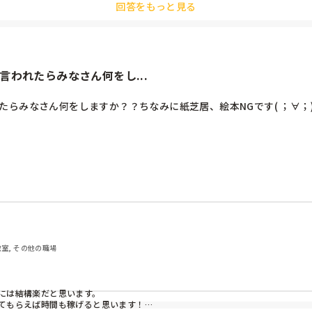
回答をもっと見る
ンとかの先生多かったですよ❗️
われたらみなさん何をし...
たらみなさん何をしますか？？ちなみに紙芝居、絵本NGです( ；∀；
教室, その他の職場
は結構楽だと思います。

てもらえば時間も稼げると思います！
