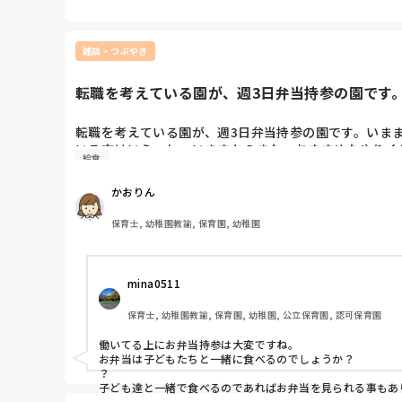
雑談・つぶやき
転職を考えている園が、週3日弁当持参の園です。
転職を考えている園が、週3日弁当持参の園です。いまま
いる方はいらっしゃいますか？また、おすすめなやりく
給食
かおりん
保育士, 幼稚園教諭, 保育園, 幼稚園
mina0511
保育士, 幼稚園教諭, 保育園, 幼稚園, 公立保育園, 認可保育園
働いてる上にお弁当持参は大変ですね。

お弁当は子どもたちと一緒に食べるのでしょうか？

？

子ども達と一緒で食べるのであればお弁当を見られる事もあ
に詰めて乗り切ったこともあります。笑
