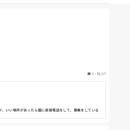


いました。

ｉ _ ｉ ）

2
・
01/27
の〜」と言われるくらい、私に対しての雰囲気などは良
が、いい場所があったら園に直接電話をして、募集をしている