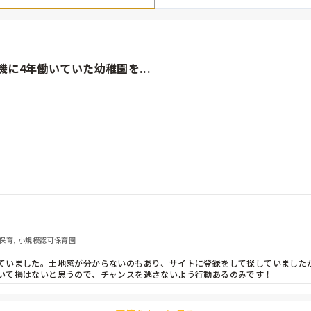
に4年働いていた幼稚園を...
転職サイトにて幼稚園の求人募集を見つけ、応募したところ園長先生に
ちらとしては危ない橋を渡りたくなくて…申し訳ない」と断られてしま
わたしもそこへ就職がしたかったため諦めきれない気持ちがあります（ 
人募集について問い合わせるのは無理だと思いますか？？

丁寧に教えていただきました。「なんで転職サイトに登録しちゃった
内保育, 小規模認可保育園
ていました。土地感が分からないのもあり、サイトに登録をして探していました
いて損はないと思うので、チャンスを逃さないよう行動あるのみです！