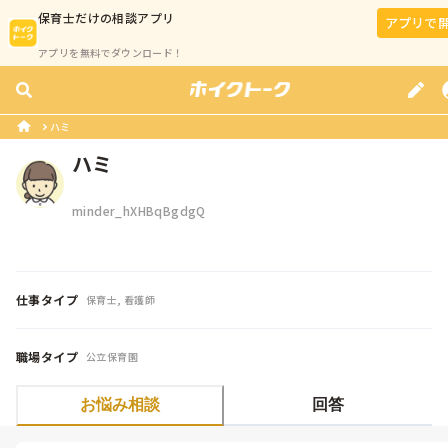
保育士
だけの相談アプリ
アプリで
アプリを無料でダウンロード！
ハミ
ハミ
minder_hXHBqBgdgQ
仕事タイプ
保育士, 看護師
職場タイプ
公立保育園
お悩み相談
回答