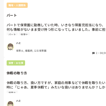
ずに、自分の家族や友だちだったらどう声をかけてるかなぁって考
えてます！！
職場・人間関係
パート
パートで保育園に勤務していた時、いきなり障害児担当になり、
何も情報がないまま受け持つ形になってしまいました。事前に担
任とミーティングしたりしないのでしょうか？
パート
保育士
ハミ
保育士, 看護師, 公立保育園
2
・
04/0
保育・お仕事
休暇の取り方
休暇の取り方、扱い方ですが、家庭の用事などで休暇を取りたい
時に「じゃあ、夏季休暇で」みたいな扱いはありませんか？しか
も5月とか6月に。希望してないところに「○日、お休みでお願
保育士
い」とか。
ハミ