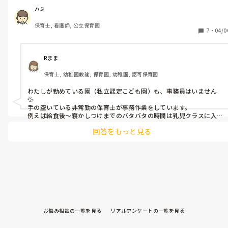
ハミ
保育士, 看護師, 公立保育園
7
・
04/0
Rまま
保育士, 幼稚園教諭, 保育園, 幼稚園, 認可保育園
わたしが勤めている園（私立認定こども園）も、事務員はいません
💦

手の空いている非常勤の保育士が事務作業をしています。

例えば給食後〜寝かしつけまでのバタバタの時間は乳児クラスに入
り、その他に事務作業をするといった感じです。

回答をもっと見る
事務作業のみで人を雇うのは給与面で難しいのかな？と思います。
お悩み相談の一覧を見る
リアルアンケートの一覧を見る