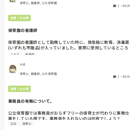
保育士, 看護師, 公立保育園
1
・
04/0
保育・お仕事
保育園の看護師
保育園の看護師として勤務していた時に、救急箱に軟膏、消毒薬
(いずれも市販品)が入っていました。実際に使用しているところ
を見ましたが、疑問におもいました。清潔面、市販品を使い回し
くすり
看護師
ている点。何か規定があるのでしょうか？
ハミ
保育士, 看護師, 公立保育園
1
・
04/0
保育・お仕事
事務員の有無について。
公立保育園では事務員がおらずフリーの保育士が代わりに事務仕
事をしている様です。事務員を入れないのは何故でしょう？
公立
保育士