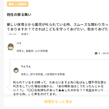
職場・人間関係
担任の振る舞い
厳しい保育士から園児が叱られている時、スムーズな関わり方っ
てありますか？できればこどもを守ってあげたい、慰めてあげた
いのですが色々なことを考慮するとためらいます。
パート
保育士
ハミ
保育士, 看護師, 公立保育園
8
・
04/0
りんりん
保育士, 認可保育園, 小規模認可保育園
叱られているその時って、ためらいますよね💦私はもし理不尽な怒ら
れ方をしていた場合は後から、「あの時本当はこうだったんじゃな
い？？」「〇〇な気持ちがあって▲▲したのかな？？先生分かって
るからね。」と声をかけてます。

筋が通った内容で怒られちゃった時には後からあまり触れずに普段
回答をもっと見る
通り明るく接するように心がけてます。

難しいですよね💦どう関わろうか悩んだ時には、相手が園児と思わ