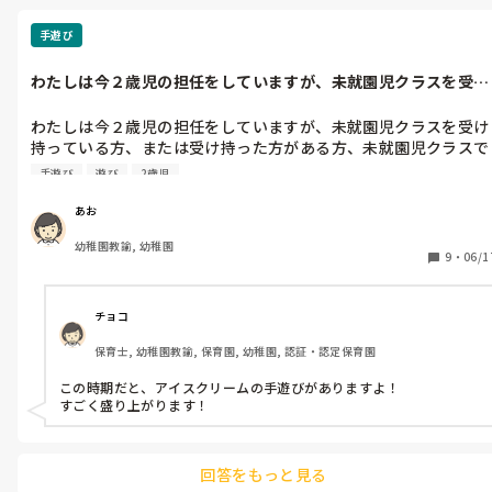
手遊び
わたしは今２歳児の担任をしていますが、未就園児クラスを受け
持っている方...
わたしは今２歳児の担任をしていますが、未就園児クラスを受け
持っている方、または受け持った方がある方、未就園児クラスで
盛り上がっている手遊びはご存知ですか？

手遊び
遊び
2歳児
ちなみにうちのクラスでは今『トントントントンアンパンマン
♫』が大人気です☆
あお
幼稚園教諭, 幼稚園
9
・
06/1
チョコ
保育士, 幼稚園教諭, 保育園, 幼稚園, 認証・認定保育園
この時期だと、アイスクリームの手遊びがありますよ！

すごく盛り上がります！
回答をもっと見る