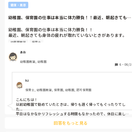
健康・美容
幼稚園、保育園の仕事は本当に体力勝負！！最近、朝起きても身
体の疲れが取...
幼稚園、保育園の仕事は本当に体力勝負！！

最近、朝起きても身体の疲れが取れていないときがあります。

みなさんは、どうされていますか？

幼稚園教諭
保育士
リフレッシュorストレス解消方法を教えて頂きたいです(^○^)
あお
幼稚園教諭, 幼稚園
6
・
06/1
kz
保育士, 幼稚園教諭, 保育園, 幼稚園, 認可保育園
こんにちは！

以前幼稚園で勤めていたときは、帰りも遅く帰ってもぐったりでし
た...

平日はなかなかリフレッシュする時間もなかったので、休日に楽し
みを作ってそれを楽しみに毎朝奮い立たせて頑張っていました！

回答をもっと見る
休日はリフレッシュできていました。