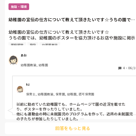
施設・環境
幼稚園の宣伝の仕方について教えて頂きたいです☆うちの園で
は、幼稚園のポ...
幼稚園の宣伝の仕方について教えて頂きたいです☆

うちの園では、幼稚園のポスターを協力頂けるお店や施設に掲示
して頂いたり、ホームページ、Facebookなど更新したり、また
園庭開放
施設
幼稚園教諭
園庭開放などを行って未就園児に来てもらう、などして幼稚園の
名を広められるよう努めています。

あお
みなさんの園では、園児募集のためどのような工夫をされていま
幼稚園教諭, 幼稚園
すか？
4
・
06/1
kz
保育士, 幼稚園教諭, 保育園, 幼稚園, 認可保育園
以前に勤めていた幼稚園でも、ホームページで園の近況を載せた
り、ポスターを作ったりしていました。

他にも運動会の時に未就園児のプログラムを作って、近所の未就園児
の子たちが参加したりしていました。

園庭開放も行なっていました。
回答をもっと見る