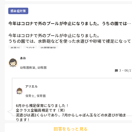
感染症対策
今年はコロナで外のプールが中止になりました。うちの園では、
水鉄砲などを...
今年はコロナで外のプールが中止になりました。

うちの園では、水鉄砲などを使った水遊びや砂場で裸足になって
どろんこ遊びなどをして過ごしていますが、皆さんの園では、暑
外遊び
コロナ
幼稚園教諭
さをしのげる外遊びはどのようなものを行っていますか？
あお
幼稚園教諭, 幼稚園
3
・
06/1
アリエル
保育士, 保育園
6月から裸足保育になりました！

全クラス全職員裸足です（笑）

泥遊びは週2くらいであり、7月からしゃぼん玉などの水遊びが始ま
ります！
回答をもっと見る