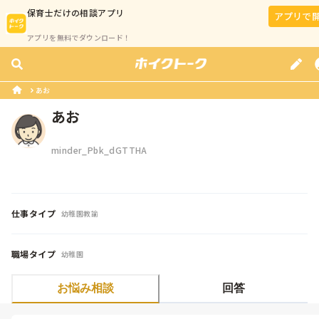
保育士
だけの相談アプリ
アプリで
アプリを無料でダウンロード！
あお
あお
minder_Pbk_dGTTHA
仕事タイプ
幼稚園教諭
職場タイプ
幼稚園
お悩み相談
回答