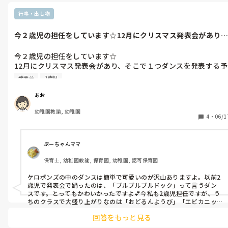
行事・出し物
今２歳児の担任をしています☆12月にクリスマス発表会があり、
そこで１つ...
今２歳児の担任をしています☆

12月にクリスマス発表会があり、そこで１つダンスを発表する予
定なのですが、未就園児でもノリ良く踊れるダンスご存知です
発表会
2歳児
か？

『へんしんにんじゃじゃん』は今踊っていて大人気です！
あお
幼稚園教諭, 幼稚園
4
・
06/1
ぷーちゃんママ
保育士, 幼稚園教諭, 保育園, 幼稚園, 認可保育園
ケロポンズの中のダンスは簡単で可愛いのが沢山ありますよ。以前2
歳児で発表会で踊ったのは、「ブルブルブルドック」って言うダン
スです。とってもかわいかったですよ💕今私も2歳児担任ですが、う
ちのクラスで大盛り上がりなのは「おどるんようび」「エビカニッ
クス」「おばけのバケちゃま」です。全部ケロポンズです！ぜひリズ
回答をもっと見る
ム体操で試しに踊ってみてください✨