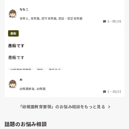
た。今でも後悔している気持ちがあります。

ななこ
その後、別の仕事（幼児とは関わりがありました）に就いた
保育士, 保育園, 認可保育園, 認証・認定保育園
り、夫の海外赴任に帯同したりとだいぶブランクが空いてし
2
・
05/16
まいましたが、現在２歳の子どもが入園するために園見学に
行ったところ、ありがたいことに保育士として働かないかと
愚痴
声をかけていただきました。

愚痴です
素直に「やりたい！」という気持ちがあります。

でも自信がなくて…経験も知識も乏しく、迷惑ばかりかける
愚痴です

のではないかと思い悩んでいます。

やりたい！という気持ちは大きいのですが…

幼稚園の満3歳児クラス

幼稚園教育要領
施設
園長先生
子ども19人で担任は私ひとりです

ブランクのあった方、再就職前にどんなことをされました
行事はありません。

か？

め
こんなこと勉強したよ！こんなところを事前に教えてもらっ
幼稚園教諭, 幼稚園
ほぼ隔週で新しい子が入ってきており、いつまでもクラスが
たよ！など、アドバイスがいただけたら嬉しいです。

1
・
10/13
落ち着かない状況です。

先日園長に「新しい子が入ってきても先生は全然見きれてな
よろしくおねがいします🙇
い。」と怒られました。そこからはずっと機嫌が悪く、私に
「幼稚園教育要領」のお悩み相談をもっと見る
対してあたりが強くなりました。

話題のお悩み相談
力不足ではありますが、正直状況的には仕方ないのではない
かと思います。保育園だったら6人に対して1人担任がつくと