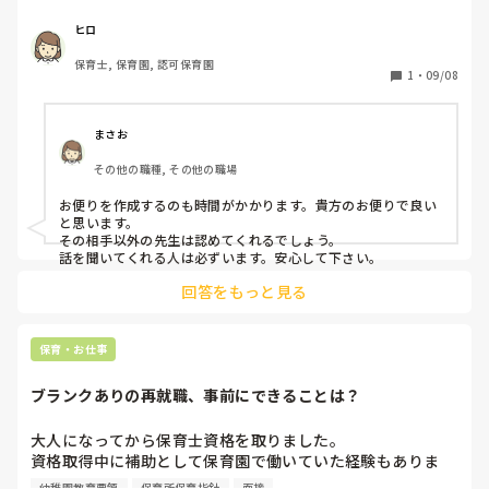
して、今日、出勤して少ししてから、「なぁ、先生なんで私
に見せてくれんかったん？」私は一瞬「は？」となって固ま
ヒロ
っていたらもう一度「なぁ、なんでなん？」と言われたの
保育士, 保育園, 認可保育園
で、「言われた通りにして(職員室に)提出しました」と答え
1
・
09/08
たら、「そうなんやけど、最後見せてくれなあかんねん」

(職員室で)「これ、最後見たん？」って言われるし、季節の
書き出しも1マス開けなあかん等色々と言われ、「こんな恥
まさお
ずかしい事せんといて」と言われました。何が恥ずかしい事
その他の職種, その他の職場
なのか私には全く理解できませんでした。私はだだ単に言わ
れた事をこなし、なんなら文章の1マス開ける所も何度もチ
お便りを作成するのも時間がかかります。貴方のお便りで良い
ェックした時に開けるように助言すれば良かったのでは？と
と思います。

理不尽な事ばかりでした。ちなみに、私は今まで上の先生か
その相手以外の先生は認めてくれるでしょう。

ら指示された通りに作っていたので、主担に文句を言われる
話を聞いてくれる人は必ずいます。安心して下さい。
必要性が分かりません。もうこの人は何かしら人の粗探しを
回答をもっと見る
してサウンドバックにしているんだなと思い割り切ってます
が、このままストレスの素にしたくなかったので、ここで吐
かせて貰いました🙇‍♀️

保育・お仕事
長文失礼しました🙇‍♀️💦

＊投稿主は近畿地方在住のため訛ってます。

ブランクありの再就職、事前にできることは？
＊詳しくは投稿主の2つ前を見てみて下さい💦
大人になってから保育士資格を取りました。

資格取得中に補助として保育園で働いていた経験もありま
す。その際は、引越しや体調を崩して長く働けませんでし
幼稚園教育要領
保育所保育指針
面接