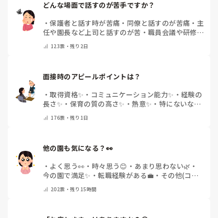
どんな場面で話すのが苦手ですか？
・
保護者と話す時が苦痛
・
同僚と話すのが苦痛
・
主
任や園長など上司と話すのが苦
・
職員会議や研修場
面で話すのが苦
・
話すことは苦痛じゃない♡
・
その
123
票・
残り2日
他(コメントで教えてください)
面接時のアピールポイントは？
・
取得資格✨
・
コミュニケーション能力✨
・
経験の
長さ✨
・
保育の質の高さ✨
・
熱意✨
・
特にないな
・
その他(コメントで教えて下さい)
176
票・
残り1日
他の園も気になる？👀
・
よく思う👀
・
時々思う😊
・
あまり思わない🌿
・
今の園で満足✨
・
転職経験がある💼
・
その他(コメ
ントで教えてください)
202
票・
残り15時間