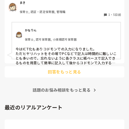
手が足りないですよね。

まき
メンタルやられないようにリフレッシュしながら頑張りましょ
うね。
保育士, 認証・認定保育園, 管理職
1
・
5日前
かなりん
保育士, 認可保育園, 小規模認可保育園
今はICT化もありコドモンでの入力になりました。

ただヒヤリハットをその場でPCなどで記入は時間的に難しいこ
とも多いので、忘れないように各クラスに紙ベースで記入でき
るものを用意して簡単に記入して後からコドモンで入力するよ
うになりました。
回答をもっと見る
話題のお悩み相談をもっと見る
最近のリアルアンケート