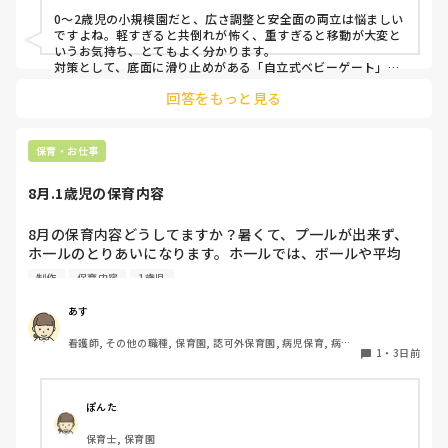
0〜2歳児の小規模園だと、広さ調整と安全面の両立は悩ましい
ですよね。軽すぎると共倒れが怖く、重すぎると移動が大変と
いうお気持ち、とてもよく分かります。

対策として、底面に滑り止めがある「自立式ベビーゲート」な
ら、つかまり立ちでも倒れにくく移動も楽でおすすめです。ま
回答をもっと見る
た、ストッパー付きキャスターをつけたロー棚を仕切りにすれ
ば、倒れず収納にもなって一石二鳥です。

今のウレタン製を活かすなら、壁や固定家具で挟む配置にした
り、脚元に水入りペットボトルなどの重りを付けて補強してみ
保育・お仕事
てくださいね。安全で使いやすい方法が見つかるよう応援して
8月.1歳児の保育内容
8月の保育内容どうしてますか？暑くて、プ一ルが出来ず、
ホ一ルのとりあいになります。ホ一ルでは、ボ一ルや平均
台、風船で遊んでいます。製作で、うちわや望遠鏡や風鈴🎐
制作
保育内容
1歳児
製作をしたりしますが、なかなか、集中できません。1歳児
クラスです、玩具で遊ばせながら、何人かずつよんで、やっ
あす
ています。何か、いいアイデアや、工夫など、何でもいいの
看護師, その他の職種, 保育園, 認可外保育園, 病児保育, 病院
で、教えて下さい。
1
・
3日前
内保育, その他の職場
ぽんた
保育士, 保育園