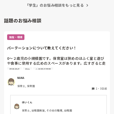
「学生」のお悩み相談をもっと見る
話題のお悩み相談
施設・環境
パーテーションについて教えてください！
0〜２歳児の小規模園です。保育室は狭めのほふく室と遊び
や食事に使用する広めのスペースがあります。広すぎると走
り回ったりして落ち着かないので、活動によってパーテーシ
環境構成
安全
小規模保育園
ョンで仕切っています。このパーテーションがウレタンのよ
うな素材で軽いので、ちょっと体が当たると倒れたり、つか
NANA
まり立ちが不安定な子にとっては共倒れになったりで危険で
保育士, 保育園
す。かと言って固定してしまうと活動によって柔軟に移動す
2
・
3日前
ることができなくなってしまうし…以前勤務していた園では
しっかりした重いものを置いていましたが、移動が大変で使
い勝手が悪く、子どもがぶつかって倒れた時に怖い思いをし
ほいくん
ました。

保育士, 幼稚園教諭, その他の職種, 幼稚園
皆さんの園ではどんなもので工夫されていますか？