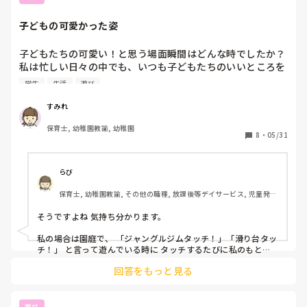
子どもの可愛かった姿
子どもたちの可愛い！と思う場面瞬間はどんな時でしたか？

私は忙しい日々の中でも、いつも子どもたちのいいところを
見つけては初心に帰ってます！

学生
生活
遊び
そうでなければこの仕事はやれないので。
すみれ
保育士, 幼稚園教諭, 幼稚園
8
・
05/31
らび
保育士, 幼稚園教諭, その他の職種, 放課後等デイサービス, 児童発達
支援施設
そうですよね 気持ち分かります。

私の場合は園庭で、 「ジャングルジムタッチ！」「滑り台タッ
チ！」 と言って遊んでいる時に タッチするたびに私のもとに
全員が全力で走って戻ってきてギューをしてくれたことです！

回答をもっと見る
可愛い瞬間って忘れられないですよね♫
遊び