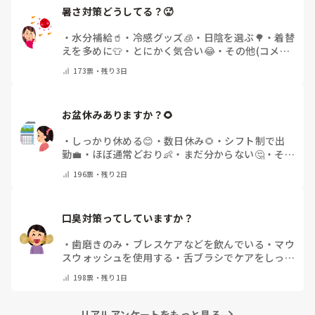
暑さ対策どうしてる？🥵
・
水分補給🥤
・
冷感グッズ🧊
・
日陰を選ぶ🌳
・
着替
えを多めに👕
・
とにかく気合い😂
・
その他(コメン
トで教えてください)
173
票・
残り3日
お盆休みありますか？🌻
・
しっかり休める😊
・
数日休み🌻
・
シフト制で出
勤💼
・
ほぼ通常どおり👶
・
まだ分からない🤔
・
その
他(コメントで教えてください)
196
票・
残り2日
口臭対策ってしていますか？
・
歯磨きのみ
・
ブレスケアなどを飲んでいる
・
マウ
スウォッシュを使用する
・
舌ブラシでケアをしっか
りする
・
フリスクをかじる
・
気にしたことない
・
そ
198
票・
残り1日
の他(コメントで教えて下さい)
リアルアンケートをもっと見る