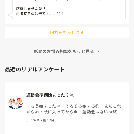
施設
応募しません😭！！

自腹切るのは嫌です、。🥺！

回答をもっと見る
話題のお悩み相談をもっと見る
最近のリアルアンケート
運動会準備始まった？🏃
・
もう始まった🏃
・
そろそろ始まる😊
・
まだこれ
から🌿
・
秋に入ってから🍁
・
運動会はないor終わ
った✨
・
その他(コメントで教えてください)
104
票・
残り4日