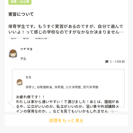
保育・お仕事
実習について
保育学生です。もうすぐ実習があるのですが、自分で選んで
いいよ！って感じの学校なのですがなかなか決まりません…

いい決め方とかありますか、？保育士さん達の人間関係とか
学生
実習
保育内容
不安で実習震えます…
ツナマヨ
学生
2
・
16日前
りり
保育士, 幼稚園教諭, 保育園, 公立保育園, 認可保育園
お疲れ様です！！

わたしは家から通いやすい！で選びました！あとは、園庭があ
るや、公立がいいのか、私立がいいのか、習い事や外部講師メ
インの保育なのか、、などを見てもいいかもしれません…✨将
来の役に立てるように、ここへの就職はどうかな？と偵察しに
回答をもっと見る
行くのも一つだと思います！わたしは実習園に就職を決めまし
たよ🎀とてつもなく暑いので、体調には気をつけて無理せず頑
張ってくださいね！応援しています！