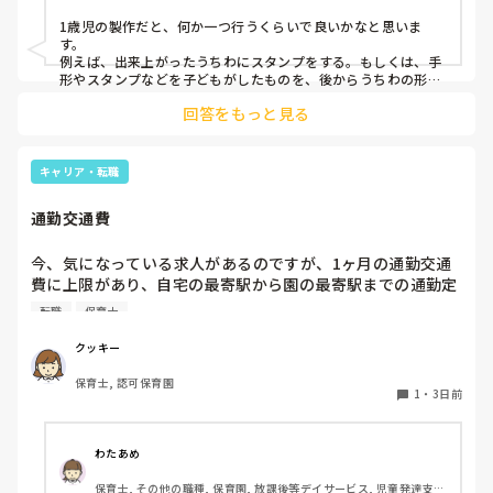
1歳児の製作だと、何か一つ行うくらいで良いかなと思いま
す。

例えば、出来上がったうちわにスタンプをする。もしくは、手
形やスタンプなどを子どもがしたものを、後からうちわの形に
切る。1歳児なんて集中できないです。興味を持って来てくれ
回答をもっと見る
ただけで十分です。

お部屋では、ビニールシートを敷いて、片栗粉粘土、寒天や春
雨遊び、氷遊び、など間食遊びをたくさん行っています。

キャリア・転職
ホールに行っているクラスにお邪魔するのも良いかなと思いま
通勤交通費
す！いつもと違うおもちゃ、室内に興味津々です！
今、気になっている求人があるのですが、1ヶ月の通勤交通
費に上限があり、自宅の最寄駅から園の最寄駅までの通勤定
期代が5,000円ほどオーバーします

転職
保育士
たかが5,000円と考えるか…

私としてはなかなか大きい金額なので、この時点で応募を迷
クッキー
っているのですが、皆さんならどうしますか？
保育士, 認可保育園
1
・
3日前
わたあめ
保育士, その他の職種, 保育園, 放課後等デイサービス, 児童発達支援