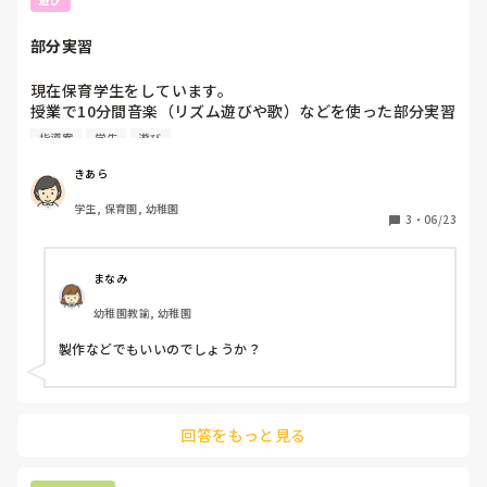
部分実習
現在保育学生をしています。

授業で10分間音楽（リズム遊びや歌）などを使った部分実習
を10分間行うものがあるのですがアイデアが出ません🥲ピア
指導案
学生
遊び
ノを使わず簡単にできるものがあれば教えて頂きたいです🙇‍♀️

年齢は自分で設定できます
きあら
学生, 保育園, 幼稚園
3
・
06/23
まなみ
幼稚園教諭, 幼稚園
製作などでもいいのでしょうか？
回答をもっと見る