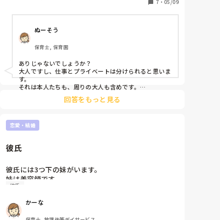
くやりにくいのかな、と。それも踏まえて表向きは禁
7
・
05/09
止した方が良いのかな、とか考えています。

他の方の考えもぜひ教えてください。
ぬーそう
保育士, 保育園
ありじゃないでしょうか？

大人ですし、仕事とプライベートは分けられると思いま
す。

それは本人たちも、周りの大人も含めです。

保育園に限らず、他の職場ではよくあることではないで
回答をもっと見る
しょうか？
恋愛・結婚
彼氏
彼氏には3つ下の妹がいます。

妹は美容師です。

彼氏
彼氏は毎回妹の美容院へ行きます。

ちなみに1時間以上かけて。

かーな
なんか私は嫌です。

保育士, 放課後等デイサービス