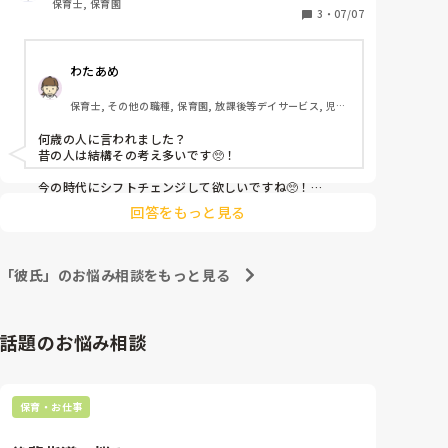
保育士, 保育園
姉の話なんかまだしたことないのに、話しの流れで、
3
・
07/07
｢お姉ちゃんが彼氏連れてきたときどうした？｣とかい
る前提で話してきたり、お姉ちゃんと遊んだと言うと
わたあめ
｢友達いないの笑｣と言ってきます。

保育士, その他の職種, 保育園, 放課後等デイサービス, 児童
無理です。
発達支援施設
何歳の人に言われました？

昔の人は結構その考え多いです🥺！

今の時代にシフトチェンジして欲しいですね🥺！

回答をもっと見る
60代の男性管理者はその考え言ってました〜🥺！

「彼氏」のお悩み相談をもっと見る
話題のお悩み相談
保育・お仕事