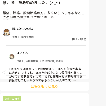
腰、膝　痛み始めました。(>_<)
ください。

「毎日夕方に5分だけ進捗確認の時間を取る」などルー
腰痛、膝痛、股関節痛の方、多くいらっしゃるなとこ
ル化してしまうと、後輩も質問しやすくなりますよ。一
この過去の投稿を見て思いました。

人で抱え込まず、声をかけやすい雰囲気作りから試して
1歳児
正社員
みてくださいね。
私は50代正社員1歳児担任です。

晴れたらいいね
という私も、２週間前、初めて腰痛になりました。

保育士, 認可保育園
右腰が痛くて、起き上がれない。

4
・
2日前
ようやく起き上がっても、立てない。

ようやく立てたら、しゃがめない。

ほいくん
驚きました。

保育士, 幼稚園教諭, その他の職種, 幼稚園
通院して、コルセット、湿布、痛み止め、電気などで
1歳児クラスは抱っこや中腰が多く、体への負担が本当
１週間乗り切ったら

に大きいですよね。痛みをかばうことで股関節や膝へ広
週末には、左が痛みだし、これも痛み止めや湿布で抑
がっている状態ですので、まずは無理をせず整形外科を
えて仕事をしていたら、

再受診してしっかり診てもらうことが大切です。

現場復帰の際は、床での立ち座りを避けるために低い椅
股関節、お尻、太もも、膝まで来はじめてしまいまし
回答をもっと見る
子を活用したり、抱っこや重い作業は周囲の先生に相談
た。

して頼むようにしてください。今はご自身の体を最優先
床から支えなしに立ち上がりにくくなり、痛みが走り
に、しっかり休んでくださいね。
ます。

保育・お仕事
立ち続けると、腰や股関節にきます。
