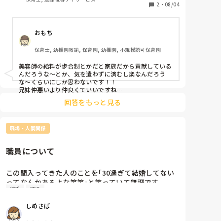
みなさんは何も思いませんか？
2
・
08/04
おもち
保育士, 幼稚園教諭, 保育園, 幼稚園, 小規模認可保育園
美容師の給料が歩合制とかだと家族だから貢献している
んだろうな〜とか、気を遣わずに済むし楽なんだろう
な〜くらいにしか思わないです！！

兄妹仲悪いより仲良くていいですね

回答をもっと見る
もはやかわいい女の子に担当されるより、妹だと安心だ
し妹の職場の人に手を出すこともないと思えば安心で
職場・人間関係
職員について
この間入ってきた人のことを｢30過ぎて結婚してない
ってなんかあるよな笑笑｣と笑っていて無理です。

彼氏
結婚
みんな家族とか言ってる割に結構散々言う人いるので
しめさば
やめたいです。
