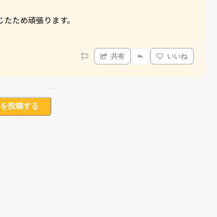
たため頑張ります。

共有
いいね
を投稿する