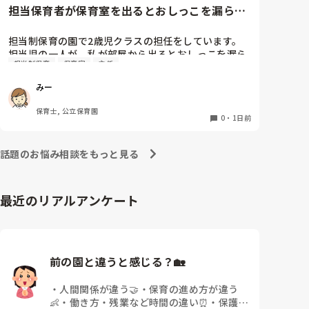
自転車通勤ですが、それも、膝や太ももに痛みが来始
担当保育者が保育室を出るとおしっこを漏らす
めました。

2歳児
担当制保育の園で2歳児クラスの担任をしています。

今は８月。

担当児の一人が、私が部屋から出るとおしっこを漏ら
１週間休んでいます。

担当制保育
保育室
主任
すようになりました。

その子はパンツで過ごしていて、排尿間隔も空いてい
家でもやることはあります。

みー
ます。4月から私への執着が強かったのですが、特に
日常生活すら支障をきたすほどになりました。

寝かしつけの時に私がそばに行かないと繰り返し大き
保育士, 公立保育園
い声で呼んだり私が寝かしつけしている子にちょっか
0
・
1日前
椅子に座って作業をすれば？

いを出したり、何回もトイレに行きたいと言っていま
と、園で言われました。

した。行ったところで出ないこともしばしば… 

なので、子ども椅子程度の高さの踏み台に座って、試
話題のお悩み相談をもっと見る
パンツで寝れる子が増えてきて、寝かしつけの時にト
してみました。

イレに行きたい子が時差でいるのですが、私がその対
応で外に出ようとするとその子も行きたがります。

ただじっと座っていても、5分も座ればお尻に痛みが
最近のリアルアンケート
しかし寝かしつけに入る前にトイレでしっかり排尿し
きます。

ているので、その子には待っててねといい外に出てい
この高さの作業だと意外に、

ました。今日はそれで2回漏らしています。

体をひねる、少し立ち上がる、体を折りたたむような
2回目は私は見ていないのですが、かなり微量だった
姿勢になること多いことに気づきました。

そうで、クラスのリーダーの先生から絞り出して注意
その度にあちらこちらに痛みが来て

前の園と違うと感じる？🏡
を引こうとしているように見えると言われました。

立ち上がる時には、膝や太ももが固まり痛みが……

日頃からそのことの関わりはしっかり持てるように意
・
人間関係が違う🤝
・
保育の進め方が違う
識はしていますが…

👶
・
働き方・残業など時間の違い⏰
・
保護者
今後どのように関わっていけばいいのか悩んでいま
腰痛、膝痛お持ちの方は、どの程度の痛みで働かれて