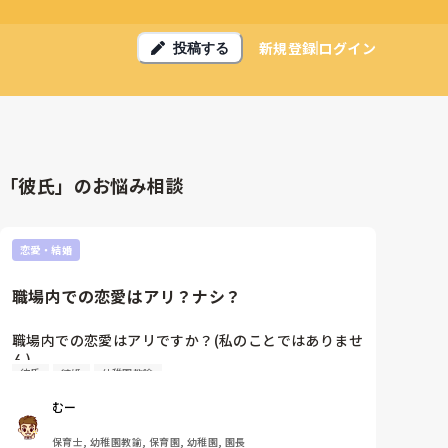
新規登録
ログイン
投稿する
「彼氏」のお悩み相談
恋愛・結婚
職場内での恋愛はアリ？ナシ？
職場内での恋愛はアリですか？(私のことではありませ
ん)

彼氏
結婚
幼稚園教諭
ウチの園は男性保育士が数名おります。別に職務に支
障を来さなければ、プライベートで仲良くしようと全
むー
然構わないと思っています。

ただ、本人たちが良くても、周りが知ったらなんとな
保育士, 幼稚園教諭, 保育園, 幼稚園, 園長