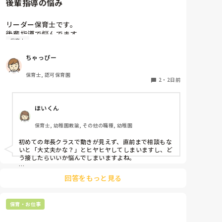
後輩指導の悩み
リーダー保育士です。

後輩指導で悩んでます。

保育士
初めて年長を持つ後輩がいますが

初めての割にわからないことを聞きにこなかったり、
ちゃっぴー
聞かないで様子見てると直前になるまで何もアクショ
ンがなかったり

保育士, 認可保育園
他の職員に聞いてる様子もなくて

2
・
2日前
もう何考えてるんだかさっぱりです。

ほいくん
よほど自分に聞きづらいのか、聞く必要性さえ感じな
いのか、もうよくわからないです。

保育士, 幼稚園教諭, その他の職種, 幼稚園
対応にも悩みます。
初めての年長クラスで動きが見えず、直前まで相談もな
いと「大丈夫かな？」とヒヤヒヤしてしまいますし、ど
う接したらいいか悩んでしまいますよね。

後輩側は「何が分からないかも分からない状態」だった
回答をもっと見る
り、「こんなこと聞いたら迷惑かな」と抱え込んでいる
ケースがとても多いです。

保育・お仕事
待つスタイルから一歩踏み出して、リーダー側から「〇
〇の件、どこまで進んだ？」「困ってることない？」と
具体的に声をかけて進捗を確認する仕組みを作ってみて