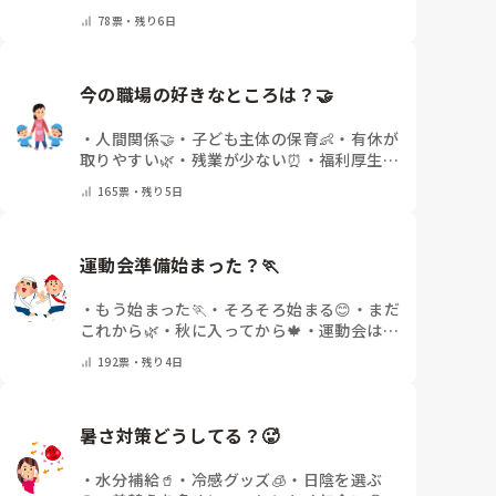
の雰囲気が違う💬
・
給料が違う
・
転職経験な
す。

いるのでしょうか。

78
票・
残り6日
し
・
その他(コメントで教えてください)
痛みには強い方と思っていました。

出産等で、幾度か開腹手術をしましたが、翌日には歩
今の職場の好きなところは？🤝 
けましたし…

・
人間関係🤝
・
子ども主体の保育👶
・
有休が
今回は、今少し治まっている痛みがぶり返したどうし
取りやすい🌿
・
残業が少ない⏰
・
福利厚生・
ようという思いもあり、ちょっと無理かも…と思い始
待遇✨
・
その他(コメントで教えてください)
めています。

165
票・
残り5日
まだ急性期ということと、昔、夫が腰を痛めてすぐに
整骨院に行ってより酷くなって帰ってきたことがあ
運動会準備始まった？🏃
り、怖くて行けていません。

・
もう始まった🏃
・
そろそろ始まる😊
・
まだ
これから🌿
・
秋に入ってから🍁
・
運動会はな
いor終わった✨
・
その他(コメントで教えて
192
票・
残り4日
ください)
暑さ対策どうしてる？🥵
・
水分補給🥤
・
冷感グッズ🧊
・
日陰を選ぶ