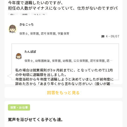
今年度で退職したいのですが、

担任の人数がマイナスになっていて、仕方がないのですがパ
ートさんの出勤率は日によってばらつきがあり少ない時はと
脅し
退職
ストレス
ても少ないです。

人員不足なことと、合わないと思っている人から態度を変え
きなこっち
られるような人間関係、人がいないからこそ怪我をさせてし
保育士, 保育園, 認可保育園, 学童保育
まうことがあり続けることがきついと感じるようになりまし
4
・
09/07
た。

保育士で2回転職をしているのですが、どこで働いても人員
不足は変わらないし、人間関係も入ってみないと分からない
たんぽぽ
なと感じてます。

保育士, 幼稚園教諭, 保育園, 幼稚園, 公立保育園, 認可保育園, 認
証・認定保育園
そろそろ、来年度のことを聞かれるだろうしやめるならいつ
私の場合は就業規則が3ヶ月前までに、となっていたので12月
までに伝えればいいのかも聞こうかなと思っています。

の中旬頃に退職願を出しました。

今働いている園がただでさえ人員不足だから、「辞めたら園
年度当初から今年度で退職しようと決めていましたが前年度に
が困る、人を紹介して確保するまで退職するな」と引き止め
辞めた方から「あまり早くから言わない方がいい（扱いが雑に
なる）」との助言をもらっていたので3ヶ月前ギリギリに伝え
られることはありますか？

回答をもっと見る
ました。口頭で伝えるだけだと引き止められるかもと思い、退
私が退職したいのに、人員不足を理由に引き止める権利はあ
職願を書いて出しました。ちなみに私はパートでした。
るのでしょうか？（引き止められたら退職代行を使おうかと
保育・お仕事
罵声を浴びせてくる子ども達。