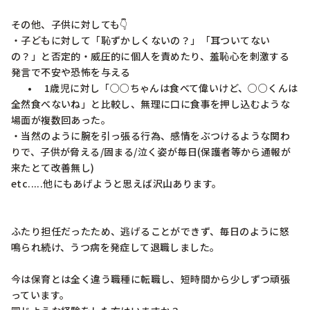
その他、子供に対しても👇

・子どもに対して「恥ずかしくないの？」「耳ついてない
の？」と否定的・威圧的に個人を責めたり、羞恥心を刺激する
発言で不安や恐怖を与える

	•	1歳児に対し「○○ちゃんは食べて偉いけど、○○くんは
全然食べないね」と比較し、無理に口に食事を押し込むような
場面が複数回あった。

・当然のように腕を引っ張る行為、感情をぶつけるような関わ
りで、子供が脅える/固まる/泣く姿が毎日(保護者等から通報が
来たとて改善無し)

etc.....他にもあげようと思えば沢山あります。

ふたり担任だったため、逃げることができず、毎日のように怒
鳴られ続け、うつ病を発症して退職しました。

今は保育とは全く違う職種に転職し、短時間から少しずつ頑張
っています。
