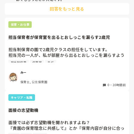
現場復帰の際は、床での立ち座りを避けるために低い椅子を活
股関節、お尻、太もも、膝まで来はじめてしまいました。

回答をもっと見る
用したり、抱っこや重い作業は周囲の先生に相談して頼むよう
床から支えなしに立ち上がりにくくなり、痛みが走ります。

にしてください。今はご自身の体を最優先に、しっかり休んで
立ち続けると、腰や股関節にきます。

くださいね。
自転車通勤ですが、それも、膝や太ももに痛みが来始めまし
保育・お仕事
た。

担当保育者が保育室を出るとおしっこを漏らす2歳児
今は８月。

１週間休んでいます。

担当制保育の園で2歳児クラスの担任をしています。

担当児の一人が、私が部屋から出るとおしっこを漏らすよう
家でもやることはあります。

になりました。

日常生活すら支障をきたすほどになりました。

担当制保育
保育室
主任
その子はパンツで過ごしていて、排尿間隔も空いています。
4月から私への執着が強かったのですが、特に寝かしつけの
椅子に座って作業をすれば？

みー
時に私がそばに行かないと繰り返し大きい声で呼んだり私が
と、園で言われました。

保育士, 公立保育園
寝かしつけしている子にちょっかいを出したり、何回もトイ
なので、子ども椅子程度の高さの踏み台に座って、試してみ
0
・
20時間前
レに行きたいと言っていました。行ったところで出ないこと
ました。

もしばしば… 

キャリア・転職
パンツで寝れる子が増えてきて、寝かしつけの時にトイレに
ただじっと座っていても、5分も座ればお尻に痛みがきま
行きたい子が時差でいるのですが、私がその対応で外に出よ
す。

面接の志望動機
うとするとその子も行きたがります。

この高さの作業だと意外に、

しかし寝かしつけに入る前にトイレでしっかり排尿している
体をひねる、少し立ち上がる、体を折りたたむような姿勢に
面接では必ず志望動機を聞かれますよね？

ので、その子には待っててねといい外に出ていました。今日
なること多いことに気づきました。

『貴園の保育理念に共感して』とか『保育内容が自分に合っ
はそれで2回漏らしています。

その度にあちらこちらに痛みが来て

てると思いました』等々が多いかと思いますが、実際はどう