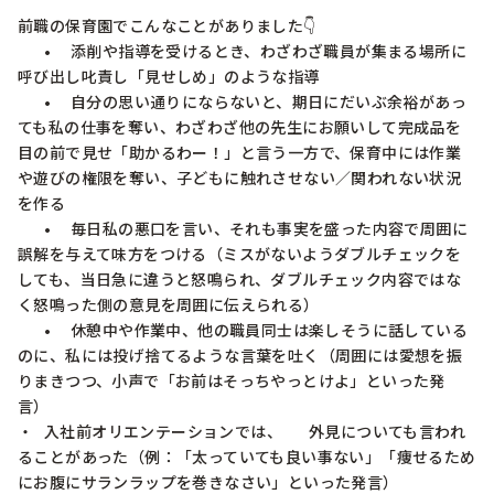
前職の保育園でこんなことがありました👇

	•	添削や指導を受けるとき、わざわざ職員が集まる場所に
呼び出し叱責し「見せしめ」のような指導

	•	自分の思い通りにならないと、期日にだいぶ余裕があっ
ても私の仕事を奪い、わざわざ他の先生にお願いして完成品を
目の前で見せ「助かるわー！」と言う一方で、保育中には作業
や遊びの権限を奪い、子どもに触れさせない／関われない状況
を作る

	•	毎日私の悪口を言い、それも事実を盛った内容で周囲に
誤解を与えて味方をつける（ミスがないようダブルチェックを
しても、当日急に違うと怒鳴られ、ダブルチェック内容ではな
く怒鳴った側の意見を周囲に伝えられる）

	•	休憩中や作業中、他の職員同士は楽しそうに話している
のに、私には投げ捨てるような言葉を吐く（周囲には愛想を振
りまきつつ、小声で「お前はそっちやっとけよ」といった発
言）

・	入社前オリエンテーションでは、	外見についても言われ
ることがあった（例：「太っていても良い事ない」「痩せるため
にお腹にサランラップを巻きなさい」といった発言）
