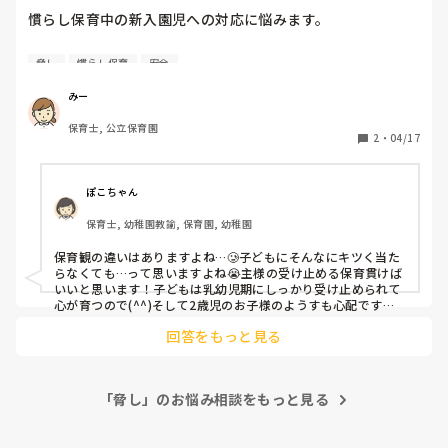
慣らし保育中の新入園児への対応に悩みます。

2歳児クラスの新入園児、男の子がいます。

脅し
慣らし保育
安全
すごく賢い子で、周りをよく見ています。

「いや」「やんない」とはっきり保育士の声掛けを拒否しま
みー
す。慣らし保育3日目で、給食を食べることができ、その後
保育士, 公立保育園
も最初は食べたくないと言っても、なんやかんや食べる子で
2
・
04/17
す。

何をするにしても納得しないと嫌がるので、納得させるまで
に時間がかかります。

ぽこちゃん
ここ数日、他の新入園児が11時に帰っていることもあり、保
保育士, 幼稚園教諭, 保育園, 幼稚園
育園にいる間ほとんど泣くようになりました。

泣けばお迎えが来ると思っているので、あえてお迎えは呼ば
保育観の違いはありますよね…🥲子どもにそんなにキツく当た
ず、15時まで泣いている状態で預かっています。そこで、ペ
らなくても…って思いますよね😭主様の受け止める保育貫けば
アの主任の先生と再任用の先生は、「泣いてたってママはこ
いいと思います！子どもは乳幼児期にしっかり受け止められて
ない」「泣いててもどうせ食べるんだから最初からたべ
心が育つので(^^)そして2歳児のお子様のようすも心配ですよ
ね。賢い子なら尚更慣らし保育が終わったら泣かなくなるかな
な！」「泣いて何もやんないならひよこ(0,1歳クラス)いき
回答をもっと見る
と思います！もしかしたらお母さんとの愛着時間がもっと欲し
な！」など、突き放す言い方をします。その子もひよこには
いのかな。と☺️お仕事がどうしても忙しいお母さんには、寝る
行きたくないので、「いきな！」「いかない！」の押し問答
前に3分だけ手を止めてハグしてください。とお願いした事あ
で観念して給食を食べたり、支度をします。

ります。少しずつ情緒安定してリーダーになってくれる子にな
私は受け止める保育をしたいので、「ママがいいね」「(男
「脅し」のお悩み相談をもっと見る
りましたよ！

の子の名前)も頑張ってるね」と伝えつつも、その子ができ
日々のコツコツが身を結びますように…
ることは手を添えながらできるようにしています。
