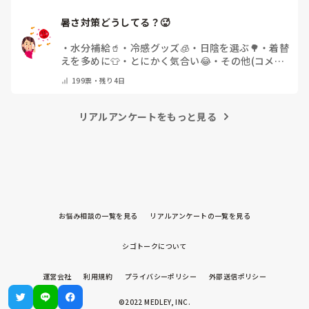
暑さ対策どうしてる？🥵
・
水分補給🥤
・
冷感グッズ🧊
・
日陰を選ぶ🌳
・
着替
えを多めに👕
・
とにかく気合い😂
・
その他(コメン
トで教えてください)
199
票・
残り4日
リアルアンケートをもっと見る
お悩み相談の一覧を見る
リアルアンケートの一覧を見る
シゴトークについて
運営会社
利用規約
プライバシーポリシー
外部送信ポリシー
©2022 MEDLEY, INC.