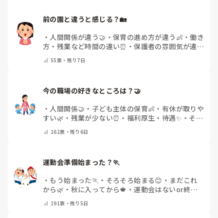
前の園と違うと感じる？🏡
・
人間関係が違う🤝
・
保育の進め方が違う👶
・
働き
方・残業など時間の違い⏰
・
保護者の雰囲気が違う
💬
・
給料が違う
・
転職経験なし
・
その他(コメント
55
票・
残り7日
で教えてください)
今の職場の好きなところは？🤝 
・
人間関係🤝
・
子ども主体の保育👶
・
有休が取りや
すい🌿
・
残業が少ない⏰
・
福利厚生・待遇✨
・
その
他(コメントで教えてください)
162
票・
残り6日
運動会準備始まった？🏃
・
もう始まった🏃
・
そろそろ始まる😊
・
まだこれ
から🌿
・
秋に入ってから🍁
・
運動会はないor終わ
った✨
・
その他(コメントで教えてください)
191
票・
残り5日