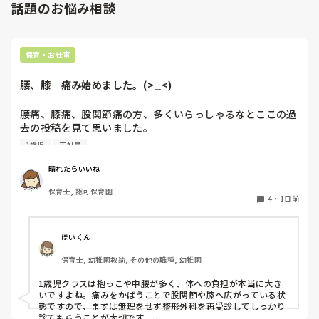
話題のお悩み相談
新入園児に限らず、在園児に対しても突き放すような言い方
をしたり脅し文句を使う主任や再任用の先生との保育観のズ
レに悩みます。

きっと2人からすれば、わたしは甘いと思われているし、在
保育・お仕事
園児でお調子者の子どもも、わたしに対して試し行動をして
きたり、主任の先生に怒られるとわたしに擦り寄ってきたり
腰、膝　痛み始めました。(>_<)
します。

ただ、私も甘やかしたいわけではないので、やる時はやる！
腰痛、膝痛、股関節痛の方、多くいらっしゃるなとここの過
とメリハリをつけて保育することを目指しています。

去の投稿を見て思いました。

長くなりましたが、新入園児の男の子が少しでも泣かずに安
心して過ごすためにはどのような援助がいいのでしょうか。

1歳児
正社員
私は50代正社員1歳児担任です。

また、担任間での保育観のズレは、どのように合わせていく
べきでしょうか。
晴れたらいいね
という私も、２週間前、初めて腰痛になりました。

保育士, 認可保育園
右腰が痛くて、起き上がれない。

4
・
1日前
ようやく起き上がっても、立てない。

ようやく立てたら、しゃがめない。

ほいくん
驚きました。

保育士, 幼稚園教諭, その他の職種, 幼稚園
通院して、コルセット、湿布、痛み止め、電気などで１週間
1歳児クラスは抱っこや中腰が多く、体への負担が本当に大き
乗り切ったら

いですよね。痛みをかばうことで股関節や膝へ広がっている状
週末には、左が痛みだし、これも痛み止めや湿布で抑えて仕
態ですので、まずは無理をせず整形外科を再受診してしっかり
事をしていたら、

診てもらうことが大切です。
