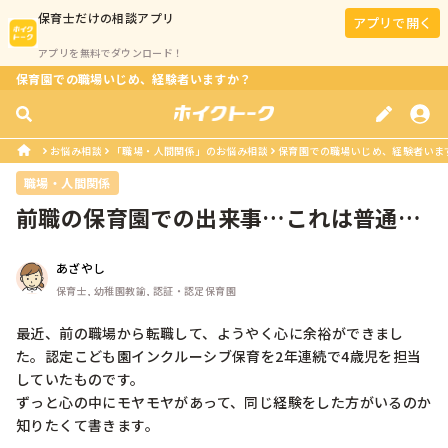
保育士
だけの相談アプリ
アプリで開く
アプリを無料でダウンロード！
保育園での職場いじめ、経験者いますか？
お悩み相談
「職場・人間関係」のお悩み相談
保育園での職場いじめ、経験者いま
職場・人間関係
前職の保育園での出来事…これは普通？
レア？
あざやし
保育士, 幼稚園教諭, 認証・認定保育園
最近、前の職場から転職して、ようやく心に余裕ができまし
た。認定こども園インクルーシブ保育を2年連続で4歳児を担当
していたものです。

ずっと心の中にモヤモヤがあって、同じ経験をした方がいるのか
知りたくて書きます。
