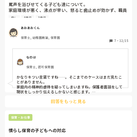
罵声を浴びせてくる子ども達について。

家庭環境が悪く、沸点が早い、怒ると歯止めが効かず、職員
に罵声を浴びせる子どもが幼児全体の中で数人います。

脅し
4歳児
3歳児
罵声、暴言ほんとに酷いです。

あおあおくん
「しね」「くず」「おまえなんてころしてやる」

保育士, 幼稚園教諭, 保育園
「こっちくるな」(といいながら近づいてくる)

7
・
12/15
「あっちいけ」←まだ可愛いほう

「蝋人形でころしてやる」などなど。

なのは
これで不適切保育をするなと、国は言います。

保育士, 認可保育園
しないように、努めています。

でも、保育士の人権は？こんな事を言われ続けて、子ども達
かなりキツい言葉ですね……。そこまでのケースはまだ見たこ
を愛せる？と思ってしまいます。

とがありません。

家庭内の精神的虐待を疑ってしまいますね。保護者面談をして
みなさんなら、こういう子ども達にどういう声掛けをします
現状をしっかり伝えるしかないと感じます。

か？

回答をもっと見る
そうした発言を受けたら、ちくちく言葉であることや、言われ
怒らずに居られる人が正解ですか？

たら悲しいということは伝えますが、その程度では全く響かず
私は本当に腹が立ちます。こういう子に育てている親にも。
毎日のように言う子どもたちでしたら、ただ保育士が耐えるの
は間違っていると思います。現場にも限界はあります。

保育・お仕事
どこでその言葉を聞いたか、なぜ知ったのか、誰から教わった
か等を本人に聞いたり、前述したように施設長と一緒に保護者
慣らし保育の子どもへの対応
面談をしたいと思います。