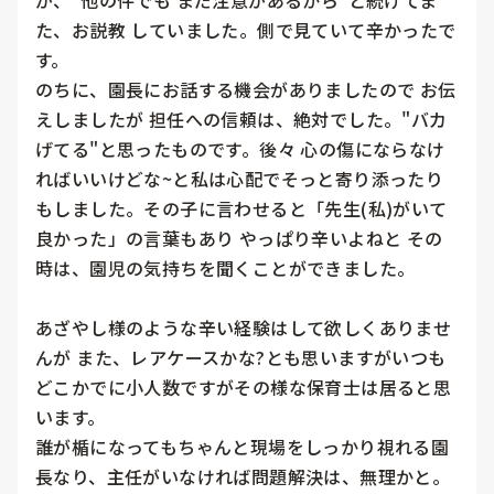
が、"他の件でも まだ注意があるから"と続けてま
た、お説教 していました。側で見ていて辛かったで
す。

のちに、園長にお話する機会がありましたので お伝
えしましたが 担任への信頼は、絶対でした。"バカ
げてる"と思ったものです。後々 心の傷にならなけ
ればいいけどな~と私は心配でそっと寄り添ったり
もしました。その子に言わせると「先生(私)がいて
良かった」の言葉もあり やっぱり辛いよねと その
時は、園児の気持ちを聞くことができました。

あざやし様のような辛い経験はして欲しくありませ
んが また、レアケースかな?とも思いますがいつも
どこかでに小人数ですがその様な保育士は居ると思
います。

誰が楯になってもちゃんと現場をしっかり視れる園
長なり、主任がいなければ問題解決は、無理かと。