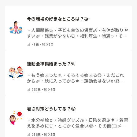
今の職場の好きなところは？🤝 
・
人間関係🤝
・
子ども主体の保育👶
・
有休が取りや
すい🌿
・
残業が少ない⏰
・
福利厚生・待遇✨
・
その
他(コメントで教えてください)
48
票・
残り7日
運動会準備始まった？🏃
・
もう始まった🏃
・
そろそろ始まる😊
・
まだこれ
から🌿
・
秋に入ってから🍁
・
運動会はないor終わ
った✨
・
その他(コメントで教えてください)
161
票・
残り6日
暑さ対策どうしてる？🥵
・
水分補給🥤
・
冷感グッズ🧊
・
日陰を選ぶ🌳
・
着替
えを多めに👕
・
とにかく気合い😂
・
その他(コメン
トで教えてください)
186
票・
残り5日