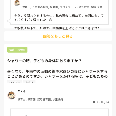
保育士, その他の職種, 保育園, プリスクール・幼児教室, 学童保育, 
お友達を押した子を先生が押す。

その他の職場
そういう関わりをする先生、私の過去に務めていた園にもいて
子ども本人に対して「そんなに可愛い顔ではないよね～」っ
すごくすごく嫌でした…😣

て言う。

でも私は年下だったので、結局声を上げることはできませんで
した。ただ、自分は絶対に真似しないぞと、それだけは貫いて
私自身子どもがいるので、我が子だったら不信感持ってしま
回答をもっと見る
モヤモヤを我慢していました。

うな～って思いました。

立場が気になって言いにくいお気持ち、とてもよくわかります
保育園児はまだ冗談が通じる年齢ではないし、泣くほど嫌な
🥲

ことをするってイジメみたいでとても不快です。

保育・お仕事
今振り返って思えば、ですが…

でも、入ったばかりの新人パートだし、保育士は未経験なの
園長や主任など上の立場の先生に、「誰がこのことを切り出し
シャワーの時、子どもの身体に触りますか？
たのかは内緒にしてください」と前置きした上で相談して、気
で自分の意見を言うことはできません(;_;)
になる関わりについて会議などで取り上げてもらえばよかった
かなと思います😣
暑くなり、午前中の活動の後や水遊びの後にシャワーをする
ことがあるのですが、シャワーをかける時は、子どもたちの
身体(背中やお腹など)に触りますか？

シャワー
水遊び
昔と違って裸の子どもの身体に触れるのは良くないような気
のえる
がしてしまい、シャワーで流すだけにしているのですが、皆
保育士, 保育園, 認可保育園, 学童保育
さんはどうしていますか？
2
・
06/14
らい