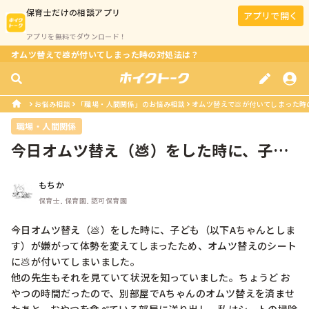
保育士
だけの相談アプリ
アプリで開く
アプリを無料でダウンロード！
オムツ替えで💩が付いてしまった時の対処法は？
お悩み相談
「職場・人間関係」のお悩み相談
オムツ替えで💩が付いてしまった時
職場・人間関係
今日オムツ替え（💩）をした時に、子ど
も（以下Aちゃんとします）が嫌がっ...
もちか
保育士, 保育園, 認可保育園
今日オムツ替え（💩）をした時に、子ども（以下Aちゃんとしま
す）が嫌がって体勢を変えてしまったため、オムツ替えのシート
に💩が付いてしまいました。

他の先生もそれを見ていて状況を知っていました。ちょうど お
やつの時間だったので、別部屋でAちゃんのオムツ替えを済ませ