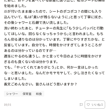
たあと、おやつを食べている部屋に送り出し、私はシートの掃除
を始めました。

💩が付いたまま座ったので、シートのポコポコ？の間にも入り
込んでいて、私は｢臭いが残らないように｣と思って丁寧に拭き、
その後シャワーと石鹸で洗い流しました。

洗い終わったあと、チューターの先生に｢もう少しパッパと行動
してほしいな。回らなくなっちゃうから｣と言われました。もち
ろん仰る通りなのは分かっています。丁寧にやりすぎたかな、と
反省しています。自分でも、時間をかけすぎてしまうところが
あるのは分かっているのですが…

適当にやるのも違うし、かと言って今日のように時間をかけす
ぎるのも良くないのは分かります。

でも、｢やってくれてありがとう｣とか、何か一言ほしかった
な…と思いました。なんだかモヤモヤして、少し泣きたくなって
しまいました。

長文ごめんなさい。皆さんはどう思いますか？
シャワー
保育室
給食
10/31
いいね 1