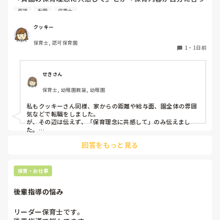
てると思いました』等々が多いかと思いますが、実際はどう
面接
転職
保育士
なのでしょうか？

私自身、園の雰囲気とか園の規模、保育内容は勘案しますが
クッキー
正直なところ、家から通いやすいか、給与はどうか…という
保育士, 認可保育園
ところに重きを置いています

1
・
1日前
もちろんそんなことは話せませんが

皆さんは、志望動機をどのように答えていますか？また、本
音はどうですか？
せきさん
保育士, 幼稚園教諭, 幼稚園
私もクッキーさん同様、家からの距離や給与面、園全体の雰囲
気などで転職をしました。

が、その辺は伝えず、「保育理念に共感して」のみ伝えまし
た。

あとは、自分の長所や得意なことが活かせそうだと感じたと伝
回答をもっと見る
保育・お仕事
後輩指導の悩み
リーダー保育士です。
