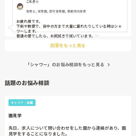
こむぎ☆
保育士, 保育園, 認可保育園, 事業所内保育
お疲れ様です。

下痢や軟便で、背中の方まで大量に漏れたりしている時はシャ
ワーします。

普通の便でしたら、お尻拭きで拭いています。

乳児であるほど、シャワーする頻度が高いです。

回答をもっと見る
毎回シャワーは大変ですね。。
「シャワー」のお悩み相談をもっと見る
話題のお悩み相談
キャリア・転職
園見学
先日、求人について問い合わせをした園から連絡があり、園
見学をすることになりました。
