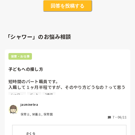
回答を投稿する
「シャワー」のお悩み相談
保育・お仕事
子どもへの接し方
短時間のパート職員です。

入職して１ヶ月半程ですが、そのやり方どうなの？って思う
ことが出てきました。

シャワー
パート
2歳児
1歳児2歳児クラスの子で言うことを聞かないと廊下に出す。
jasminetea
赤ちゃんクラスに行っていいよーと言う。

保育士, 栄養士, 保育園
7
・
06/21
水がかかるのが嫌いな子の手をつないでシャワーの下をくぐ
らせる(服や顔はびしょびしょだし、大泣き)。この子は保育
中叱られることをしたらしいです。

さくら