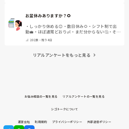
お盆休みありますか？🌻
・
しっかり休める😊
・
数日休み🌻
・
シフト制で出
勤💼
・
ほぼ通常どおり👶
・
まだ分からない🤔
・
その
他(コメントで教えてください)
202
票・
残り4日
リアルアンケートをもっと見る
お悩み相談の一覧を見る
リアルアンケートの一覧を見る
シゴトークについて
運営会社
利用規約
プライバシーポリシー
外部送信ポリシー