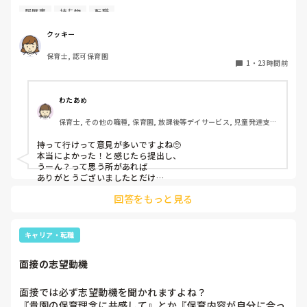
私としては求人に応募したという認識ですが、『園見学をご
履歴書
持ち物
転職
案内させていただきたいです』とのことで持ち物について質
問しましたが、見学なので特にありませんとのこと

クッキー
保育士, 認可保育園
このような場合は本当に見学だけで終了なのでしょうか？

1
・
23時間前
それとも、やはり履歴書や職務経歴書を持参した方が良いの
でしょうか？
わたあめ
保育士, その他の職種, 保育園, 放課後等デイサービス, 児童発達支援
施設
持って行けって意見が多いですよね🥺

本当によかった！と感じたら提出し、

うーん？って思う所があれば

ありがとうございましたとだけ

伝えて個人情報の履歴書は渡さず帰ります🥺！

回答をもっと見る
一応、持参の準備だけはしときます！

キャリア・転職
面接の志望動機
面接では必ず志望動機を聞かれますよね？

『貴園の保育理念に共感して』とか『保育内容が自分に合っ