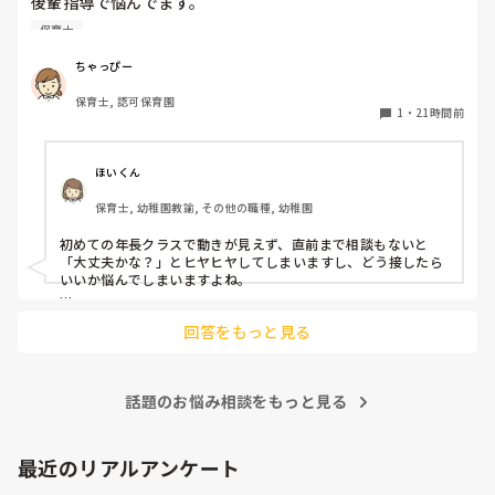
後輩指導で悩んでます。

初めて年長を持つ後輩がいますが

保育士
初めての割にわからないことを聞きにこなかったり、聞かな
いで様子見てると直前になるまで何もアクションがなかった
ちゃっぴー
り

保育士, 認可保育園
他の職員に聞いてる様子もなくて

1
・
21時間前
もう何考えてるんだかさっぱりです。

よほど自分に聞きづらいのか、聞く必要性さえ感じないの
ほいくん
か、もうよくわからないです。

保育士, 幼稚園教諭, その他の職種, 幼稚園
対応にも悩みます。
初めての年長クラスで動きが見えず、直前まで相談もないと
「大丈夫かな？」とヒヤヒヤしてしまいますし、どう接したら
いいか悩んでしまいますよね。

後輩側は「何が分からないかも分からない状態」だったり、
回答をもっと見る
「こんなこと聞いたら迷惑かな」と抱え込んでいるケースがと
ても多いです。

待つスタイルから一歩踏み出して、リーダー側から「〇〇の
話題のお悩み相談をもっと見る
件、どこまで進んだ？」「困ってることない？」と具体的に声
をかけて進捗を確認する仕組みを作ってみてください。

「毎日夕方に5分だけ進捗確認の時間を取る」などルール化し
最近のリアルアンケート
てしまうと、後輩も質問しやすくなりますよ。一人で抱え込ま
ず、声をかけやすい雰囲気作りから試してみてくださいね。