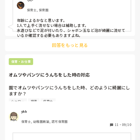
保育士, 保育園
年齢によるかなと思います。

1人で上手く流せない場合は補助します。

水遊びなどで泥が付いたり、シャボン玉など泡が綺麗に流せて
いるか確認する必要もありますよね。
回答をもっと見る
保育・お仕事
オムツやパンツにうんちをした時の対応
園でオムツやパンツにうんちをした時、どのように綺麗にし
ますか？

おしりふきで拭きますか？

シャワー
排泄
保育士
それとも、シャワーですか？
yhh
保育士, 幼稚園教諭, 認可保育園
11
・
09/10