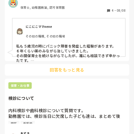
保育士, 幼稚園教諭, 認可保育園
7月から、体調が悪くなっていたのですが、月末に涙が止ま
4
・
08/08
らなくなり、内科受診後に心療内科を受診し、入院一歩手前
の、中等度のうつ病と診断がつき、現在は休職中です。

にこにこママnene
心を病む前に辞めたい、でも年度末までは頑張りたいと思っ
その他の職種, その他の職場
ていましたが、心や体はそんな風に自分の思いどおりにはな
らないことを、痛感しています。

私も５歳児の時にパニック障害を発症した経験があります。

６年くらい薬のみながら治していきました。

今の職場環境では、5月から、色々なアドバイスを聞いた上
その間保育士を続けながらでしたが、誰にも相談できず辛かっ
で園長に働きかけたりしていましたが、その時も、今後も環
たです。

一回お休みなさって好きな趣味をたのしめるようになってまた
境の改善がない事は確実ですし、復帰してからも再発すると
回答をもっと見る
保育士をやりたいと思ったら復帰したら良いと思いますよ。
思うので、子ども達には申し訳ないですが、退職の手続きを
しようと思っています。

保育・お仕事
休職の経験がある方、休職から退職をした経験がある方と是
非お話をしてみたいです。また、休職から(継続退職関係な
検診について
く)保育現場に復帰した方、復帰までにどんな風に過ごして
いましたか？　
内科検診や歯科検診について質問です。

勤務園では、検診当日に欠席した子ども達は、まとめて後
日、保育中に看護師が小児科や歯科医院に連れて行って検診
園医
看護師
を受けます。しかし私の子どもの通っている園では、欠席し
たら各自で受診するシステムです。他の園はどうなんだろう
あずき