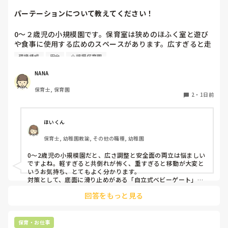
パーテーションについて教えてください！
0〜２歳児の小規模園です。保育室は狭めのほふく室と遊び
や食事に使用する広めのスペースがあります。広すぎると走
り回ったりして落ち着かないので、活動によってパーテーシ
環境構成
安全
小規模保育園
ョンで仕切っています。このパーテーションがウレタンのよ
うな素材で軽いので、ちょっと体が当たると倒れたり、つか
NANA
まり立ちが不安定な子にとっては共倒れになったりで危険で
保育士, 保育園
す。かと言って固定してしまうと活動によって柔軟に移動す
2
・
1日前
ることができなくなってしまうし…以前勤務していた園では
しっかりした重いものを置いていましたが、移動が大変で使
い勝手が悪く、子どもがぶつかって倒れた時に怖い思いをし
ほいくん
ました。

保育士, 幼稚園教諭, その他の職種, 幼稚園
皆さんの園ではどんなもので工夫されていますか？
0〜2歳児の小規模園だと、広さ調整と安全面の両立は悩ましい
ですよね。軽すぎると共倒れが怖く、重すぎると移動が大変と
いうお気持ち、とてもよく分かります。

対策として、底面に滑り止めがある「自立式ベビーゲート」な
ら、つかまり立ちでも倒れにくく移動も楽でおすすめです。ま
回答をもっと見る
た、ストッパー付きキャスターをつけたロー棚を仕切りにすれ
ば、倒れず収納にもなって一石二鳥です。

今のウレタン製を活かすなら、壁や固定家具で挟む配置にした
り、脚元に水入りペットボトルなどの重りを付けて補強してみ
保育・お仕事