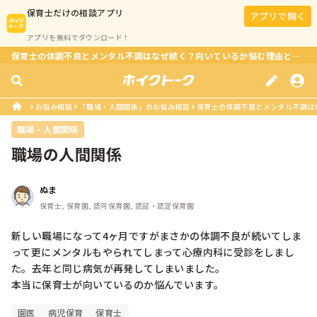
保育士
だけの相談アプリ
アプリで開く
アプリを無料でダウンロード！
保育士の体調不良とメンタル不調はなぜ続く？向いているか悩む理由とは？
お悩み相談
「職場・人間関係」のお悩み相談
保育士の体調不良とメンタル不調は
職場・人間関係
職場の人間関係
ぬま
保育士, 保育園, 認可保育園, 認証・認定保育園
新しい職場になって4ヶ月ですがまさかの体調不良が続いてしま
って更にメンタルもやられてしまって心療内科に受診をしまし
た。去年と同じ病気が再発してしまいました。

本当に保育士が向いているのか悩んでいます。
園医
病児保育
保育士