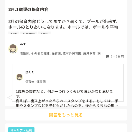
てくださいね。安全で使いやすい方法が見つかるよう応援して
8月.1歳児の保育内容
8月の保育内容どうしてますか？暑くて、プ一ルが出来ず、
ホ一ルのとりあいになります。ホ一ルでは、ボ一ルや平均
台、風船で遊んでいます。製作で、うちわや望遠鏡や風鈴🎐
制作
保育内容
1歳児
製作をしたりしますが、なかなか、集中できません。1歳児
クラスです、玩具で遊ばせながら、何人かずつよんで、やっ
あす
ています。何か、いいアイデアや、工夫など、何でもいいの
看護師, その他の職種, 保育園, 認可外保育園, 病児保育, 病院
で、教えて下さい。
1
・
1日前
内保育, その他の職場
ぽんた
保育士, 保育園
1歳児の製作だと、何か一つ行うくらいで良いかなと思いま
す。

例えば、出来上がったうちわにスタンプをする。もしくは、手
形やスタンプなどを子どもがしたものを、後からうちわの形に
切る。1歳児なんて集中できないです。興味を持って来てくれ
回答をもっと見る
ただけで十分です。

お部屋では、ビニールシートを敷いて、片栗粉粘土、寒天や春
雨遊び、氷遊び、など間食遊びをたくさん行っています。

キャリア・転職