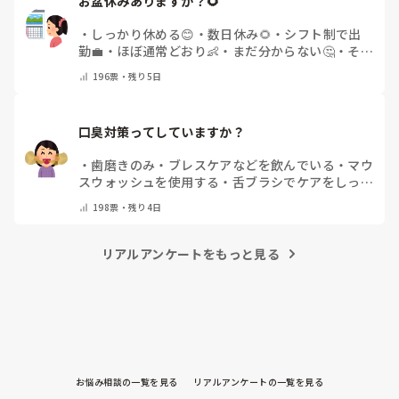
お盆休みありますか？🌻
・
しっかり休める😊
・
数日休み🌻
・
シフト制で出
勤💼
・
ほぼ通常どおり👶
・
まだ分からない🤔
・
その
他(コメントで教えてください)
196
票・
残り5日
口臭対策ってしていますか？
・
歯磨きのみ
・
ブレスケアなどを飲んでいる
・
マウ
スウォッシュを使用する
・
舌ブラシでケアをしっか
りする
・
フリスクをかじる
・
気にしたことない
・
そ
198
票・
残り4日
の他(コメントで教えて下さい)
リアルアンケートをもっと見る
お悩み相談の一覧を見る
リアルアンケートの一覧を見る