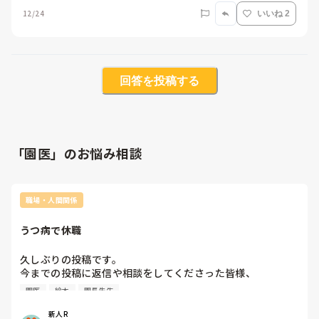
12/24
いいね 2
回答を投稿する
「園医」のお悩み相談
職場・人間関係
うつ病で休職
久しぶりの投稿です。

今までの投稿に返信や相談をしてくださった皆様、

過去の質問等は削除してしまいましたが、温かいお言葉や

園医
絵本
園長先生
アドバイスにとても支えられていました。ありがとうござい
ました。

新人R