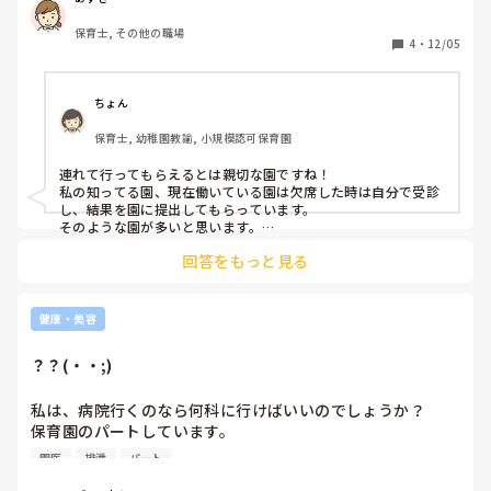
とふと疑問に思ったので色々聞かせてもらえたら嬉しいで
保育士, その他の職場
す。
4
・
12/05
ちょん
保育士, 幼稚園教諭, 小規模認可保育園
連れて行ってもらえるとは親切な園ですね！

私の知ってる園、現在働いている園は欠席した時は自分で受診
し、結果を園に提出してもらっています。

そのような園が多いと思います。

わが子の園も同じ対応です。
回答をもっと見る
健康・美容
？？(・・;)
私は、病院行くのなら何科に行けばいいのでしょうか？

保育園のパートしています。

園児の排泄担当で、今週の火曜日くらいから下痢の子がちら
園医
排泄
パート
ほらいます。
