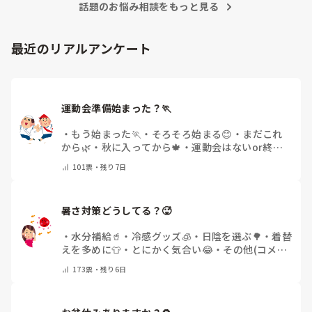
話題のお悩み相談をもっと見る
最近のリアルアンケート
運動会準備始まった？🏃
・
もう始まった🏃
・
そろそろ始まる😊
・
まだこれ
から🌿
・
秋に入ってから🍁
・
運動会はないor終わ
った✨
・
その他(コメントで教えてください)
101
票・
残り7日
暑さ対策どうしてる？🥵
・
水分補給🥤
・
冷感グッズ🧊
・
日陰を選ぶ🌳
・
着替
えを多めに👕
・
とにかく気合い😂
・
その他(コメン
トで教えてください)
173
票・
残り6日