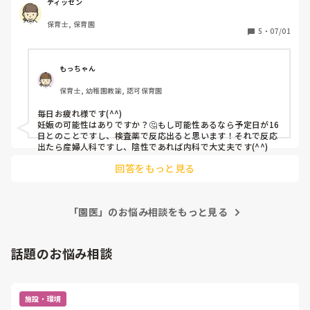
私、一昨日くらいから下痢になってます(´-ω-`)

ディッセン
今日、お腹が朝からちょっとキリキリ痛かったので正露丸飲
保育士, 保育園
みました。

5
・
07/01
胃腸科や消化器内科かと思いますが、私、今月まだ生理きて
ないんです。

1６日あたりにくるはずが、きてません。(;゜0゜)

もっちゃん
生理前だから下痢がおこったのか？？

保育士, 幼稚園教諭, 認可保育園
それとも、もらい下痢なのか？(・・;)

婦人科？胃腸科？消化器内科？どれに行くべきですかね？

毎日お疲れ様です(^^)

晩御飯は、食欲なくて食べてないです。(^o^;)
妊娠の可能性はありですか？🤔もし可能性あるなら予定日が16
日とのことですし、検査薬で反応出ると思います！それで反応
出たら産婦人科ですし、陰性であれば内科で大丈夫です(^^)
回答をもっと見る
「園医」のお悩み相談をもっと見る
話題のお悩み相談
施設・環境