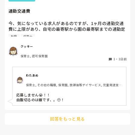
ホールに行っているクラスにお邪魔するのも良いかなと思いま
通勤交通費
す！いつもと違うおもちゃ、室内に興味津々です！
今、気になっている求人があるのですが、1ヶ月の通勤交通
費に上限があり、自宅の最寄駅から園の最寄駅までの通勤定
期代が5,000円ほどオーバーします

転職
保育士
たかが5,000円と考えるか…

私としてはなかなか大きい金額なので、この時点で応募を迷
クッキー
っているのですが、皆さんならどうしますか？
保育士, 認可保育園
1
・
1日前
わたあめ
保育士, その他の職種, 保育園, 放課後等デイサービス, 児童発達支援
施設
応募しません😭！！

自腹切るのは嫌です、。🥺！

回答をもっと見る