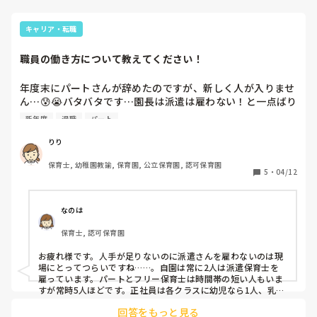
キャリア・転職
職員の働き方について教えてください！
年度末にパートさんが辞めたのですが、新しく人が入りませ
ん…😰😭バタバタです…園長は派遣は雇わない！と一点ばり
で…みなさんの園は正職員、派遣、パートなどの割合はどん
新年度
退職
パート
な感じですか？？！　
りり
保育士, 幼稚園教諭, 保育園, 公立保育園, 認可保育園
5
・
04/12
なのは
保育士, 認可保育園
お疲れ様です。人手が足りないのに派遣さんを雇わないのは現
場にとってつらいですね……。自園は常に2人は派遣保育士を
雇っています。パートとフリー保育士は時間帯の短い人もいま
すが常時5人ほどです。正社員は各クラスに幼児なら1人、乳児
なら2人の配置です。
回答をもっと見る