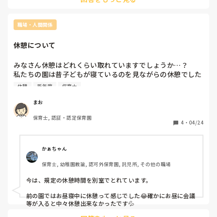
ん。

無理なさらないでくださいね。
職場・人間関係
休憩について
みなさん休憩はどれくらい取れていますでしょうか…？

私たちの園は昔子どもが寝ているのを見ながらの休憩でした
😭今は変わりましたが、やはり会議などがあると休憩できな
休憩
新年度
保育士
い印象です。
まお
保育士, 認証・認定保育園
4
・
04/24
かぁちゃん
保育士, 幼稚園教諭, 認可外保育園, 託児所, その他の職場
今は、規定の休憩時間を別室でとれています。

前の園ではお昼寝中に休憩って感じでした😂確かにお昼に会議
等が入ると中々休憩出来なかったです💦