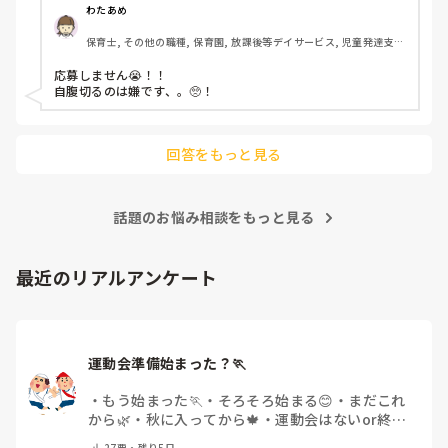
わたあめ
保育士, その他の職種, 保育園, 放課後等デイサービス, 児童発達支援
施設
応募しません😭！！

自腹切るのは嫌です、。🥺！

回答をもっと見る
話題のお悩み相談をもっと見る
最近のリアルアンケート
運動会準備始まった？🏃
・
もう始まった🏃
・
そろそろ始まる😊
・
まだこれ
から🌿
・
秋に入ってから🍁
・
運動会はないor終わ
った✨
・
その他(コメントで教えてください)
27
票・
残り5日