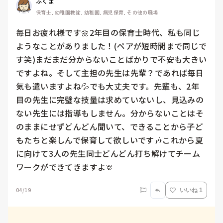
ふくま
保育士, 幼稚園教諭, 幼稚園, 病児保育, その他の職場
毎日お疲れ様です🌼2年目の保育士時代、私も同じ
ようなことがありました！(ペアが短時間まで同じで
す笑)まだまだ分からないことばかりで不安も大きい
ですよね。そして主担の先生は先輩？であれば毎日
気も遣いますよね💦でも大丈夫です。先輩も、2年
目の先生に完璧な技量は求めていないし、見込みの
ない先生には指導もしません。分からないことはそ
のままにせずどんどん聞いて、できることから子ど
もたちと楽しんで保育して欲しいです🎶これから夏
に向けて3人の先生同士どんどん打ち解けてチーム
ワークができてきますよ🫶
04/19
いいね 1