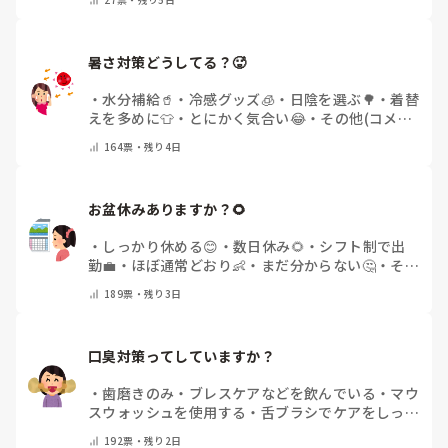
暑さ対策どうしてる？🥵
・
水分補給🥤
・
冷感グッズ🧊
・
日陰を選ぶ🌳
・
着替
えを多めに👕
・
とにかく気合い😂
・
その他(コメン
トで教えてください)
164
票・
残り4日
お盆休みありますか？🌻
・
しっかり休める😊
・
数日休み🌻
・
シフト制で出
勤💼
・
ほぼ通常どおり👶
・
まだ分からない🤔
・
その
他(コメントで教えてください)
189
票・
残り3日
口臭対策ってしていますか？
・
歯磨きのみ
・
ブレスケアなどを飲んでいる
・
マウ
スウォッシュを使用する
・
舌ブラシでケアをしっか
りする
・
フリスクをかじる
・
気にしたことない
・
そ
192
票・
残り2日