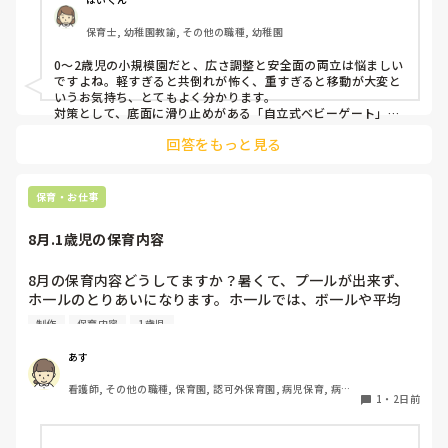
ました。

保育士, 幼稚園教諭, その他の職種, 幼稚園
皆さんの園ではどんなもので工夫されていますか？
0〜2歳児の小規模園だと、広さ調整と安全面の両立は悩ましい
ですよね。軽すぎると共倒れが怖く、重すぎると移動が大変と
いうお気持ち、とてもよく分かります。

対策として、底面に滑り止めがある「自立式ベビーゲート」な
ら、つかまり立ちでも倒れにくく移動も楽でおすすめです。ま
回答をもっと見る
た、ストッパー付きキャスターをつけたロー棚を仕切りにすれ
ば、倒れず収納にもなって一石二鳥です。

今のウレタン製を活かすなら、壁や固定家具で挟む配置にした
り、脚元に水入りペットボトルなどの重りを付けて補強してみ
保育・お仕事
てくださいね。安全で使いやすい方法が見つかるよう応援して
8月.1歳児の保育内容
8月の保育内容どうしてますか？暑くて、プ一ルが出来ず、
ホ一ルのとりあいになります。ホ一ルでは、ボ一ルや平均
台、風船で遊んでいます。製作で、うちわや望遠鏡や風鈴🎐
制作
保育内容
1歳児
製作をしたりしますが、なかなか、集中できません。1歳児
クラスです、玩具で遊ばせながら、何人かずつよんで、やっ
あす
ています。何か、いいアイデアや、工夫など、何でもいいの
看護師, その他の職種, 保育園, 認可外保育園, 病児保育, 病院
で、教えて下さい。
1
・
2日前
内保育, その他の職場