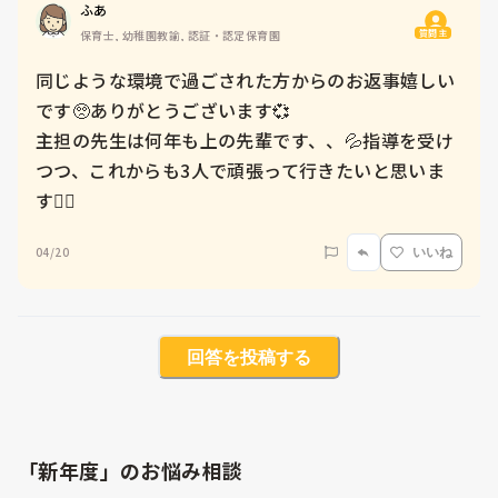
ふあ
質問主
保育士, 幼稚園教諭, 認証・認定保育園
同じような環境で過ごされた方からのお返事嬉しい
です🥺ありがとうございます💞

主担の先生は何年も上の先輩です、、💦指導を受け
つつ、これからも3人で頑張って行きたいと思いま
す✊🏻
04/20
いいね
回答を投稿する
「新年度」のお悩み相談