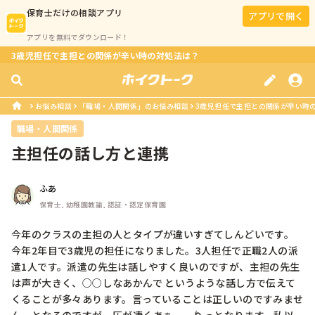
保育士
だけの相談アプリ
アプリで開く
アプリを無料でダウンロード！
3歳児担任で主担との関係が辛い時の対処法は？
お悩み相談
「職場・人間関係」のお悩み相談
3歳児担任で主担との関係が辛い時
職場・人間関係
主担任の話し方と連携
ふあ
保育士, 幼稚園教諭, 認証・認定保育園
今年のクラスの主担の人とタイプが違いすぎてしんどいです。
今年2年目で3歳児の担任になりました。3人担任で正職2人の派
遣1人です。派遣の先生は話しやすく良いのですが、主担の先生
は声が大きく、○○しなあかんで というような話し方で伝えて
くることが多々あります。言っていることは正しいのですみませ