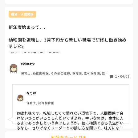
職場・人間関係
新年度始まって、、
幼稚園を退職し、3月下旬から新しい職場で研修し働き始め
ました。

新年度初日からクラスリーダーの先生に色々指導され、リー
産休
スキルアップ
新年度
ダーの先生相手だと萎縮してしまいしんどいです。私自身い
くら経験者でもまだ分からないことのほうが多いし、顔色を
ebimayo
伺ったりまだ子どもとも職員とも慣れる段階です。

保育士, 幼稚園教諭, その他の職種, 保育園, 認可保育園, 認
リーダーの先生は3，4ヶ月だけ一緒に働いて途中から産休に
2
・
04/03
証・認定保育園, その他の職場
入られます。

他のクラスの先生には相談しやすいですが、リーダーの先生
相手だと聞けないです。

なのは
どうしたらいいですか。色々言われて泣きそうです。
保育士, 認可保育園
お疲れ様です。転職したてで慣れない環境下で、人間関係で合
わないひとがいるとしんどいですよね。幸いなのは、産休に入
るまであと少しという点でしょうか。他に相談できる先生がい
るなら、さりげなくリーダーとの接し方を聞いて、味方になっ
てもらうと良いかもしれないですね。

回答をもっと見る
もしかしたら同じように萎縮している職員がいるかもしれませ