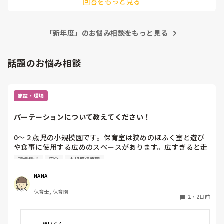
回答をもっと見る
「新年度」のお悩み相談をもっと見る
話題のお悩み相談
施設・環境
パーテーションについて教えてください！
0〜２歳児の小規模園です。保育室は狭めのほふく室と遊び
や食事に使用する広めのスペースがあります。広すぎると走
り回ったりして落ち着かないので、活動によってパーテーシ
環境構成
安全
小規模保育園
ョンで仕切っています。このパーテーションがウレタンのよ
うな素材で軽いので、ちょっと体が当たると倒れたり、つか
NANA
まり立ちが不安定な子にとっては共倒れになったりで危険で
保育士, 保育園
す。かと言って固定してしまうと活動によって柔軟に移動す
2
・
2日前
ることができなくなってしまうし…以前勤務していた園では
しっかりした重いものを置いていましたが、移動が大変で使
い勝手が悪く、子どもがぶつかって倒れた時に怖い思いをし
ほいくん