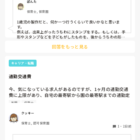
ぽんた
保育士, 保育園
1歳児の製作だと、何か一つ行うくらいで良いかなと思いま
す。

例えば、出来上がったうちわにスタンプをする。もしくは、手
形やスタンプなどを子どもがしたものを、後からうちわの形に
切る。1歳児なんて集中できないです。興味を持って来てくれ
回答をもっと見る
ただけで十分です。

お部屋では、ビニールシートを敷いて、片栗粉粘土、寒天や春
雨遊び、氷遊び、など間食遊びをたくさん行っています。

キャリア・転職
ホールに行っているクラスにお邪魔するのも良いかなと思いま
通勤交通費
す！いつもと違うおもちゃ、室内に興味津々です！
今、気になっている求人があるのですが、1ヶ月の通勤交通
費に上限があり、自宅の最寄駅から園の最寄駅までの通勤定
期代が5,000円ほどオーバーします

転職
保育士
たかが5,000円と考えるか…

私としてはなかなか大きい金額なので、この時点で応募を迷
クッキー
っているのですが、皆さんならどうしますか？
保育士, 認可保育園
1
・
2日前