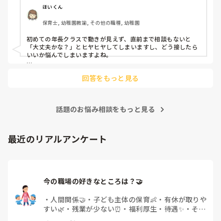
よほど自分に聞きづらいのか、聞く必要性さえ感じないの
ほいくん
か、もうよくわからないです。

保育士, 幼稚園教諭, その他の職種, 幼稚園
対応にも悩みます。
初めての年長クラスで動きが見えず、直前まで相談もないと
「大丈夫かな？」とヒヤヒヤしてしまいますし、どう接したら
いいか悩んでしまいますよね。

後輩側は「何が分からないかも分からない状態」だったり、
回答をもっと見る
「こんなこと聞いたら迷惑かな」と抱え込んでいるケースがと
ても多いです。

待つスタイルから一歩踏み出して、リーダー側から「〇〇の
話題のお悩み相談をもっと見る
件、どこまで進んだ？」「困ってることない？」と具体的に声
をかけて進捗を確認する仕組みを作ってみてください。

「毎日夕方に5分だけ進捗確認の時間を取る」などルール化し
最近のリアルアンケート
てしまうと、後輩も質問しやすくなりますよ。一人で抱え込ま
ず、声をかけやすい雰囲気作りから試してみてくださいね。
今の職場の好きなところは？🤝 
・
人間関係🤝
・
子ども主体の保育👶
・
有休が取りや
すい🌿
・
残業が少ない⏰
・
福利厚生・待遇✨
・
その
他(コメントで教えてください)