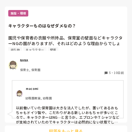
施設・環境
キャラクターものはなぜダメなの？
園児や保育者の衣服や所持品、保育室の壁面などキャラクタ
ーNGの園がありますが、それはどのような理由からでしょ
うか？皆さんの職場はどうですか？
持ち物
キャラクター
壁面
NANA
保育士, 保育園
5
・
10日前
 macomi
幼稚園教諭, 幼稚園
以前働いていた保育園は大きな法人でしたが、置いてあるおも
ちゃもドイツ製や、こだわりがある新しいおもちゃが多いとこ
ろで、キャラクターはNG…と言うか、エプロンやＴシャツなど
が支給されていたのでキャラクターは必然的にない状態でし
た。(園の雰囲気に合わない感じでした)

回答をもっと見る
一方で今の幼稚園は、古い昔からある幼稚園で、キャラクター