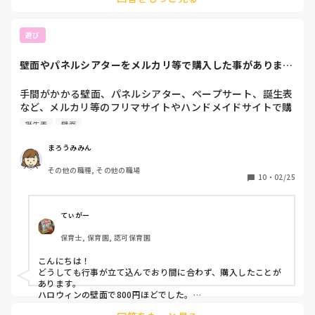
okなのでエプロンはみんなキャラクターの絵が書いてあるのが
当たり前、お誕生日の壁面もキャラクターでもokな感じです。
遊び
壁面やパネルシアターをメルカリ等で購入した事があります
か？
手間がかかる壁面、パネルシアター、ペープサート、誕生表
など、メルカリ等のフリマサイトやハンドメイドサイトで購
入された事はありますか？

誕生表
壁面
購入された事がある場合、何を購入されたか、値段はいくら
だったか教えてください。

まろうみみん
また、クオリティはどうだったか、購入して良かったのかも
その他の職種, その他の職場
お願いします。
10
・
02/25
てぃがー
保育士, 保育園, 認可保育園
こんにちは！

どうしても行事が立て込んでおり間に合わず、購入したことが
あります。

ハロウィンの壁面で800円ほどでした。

パーツがカボチャやオバケとキャンディーなど12個でキレイな