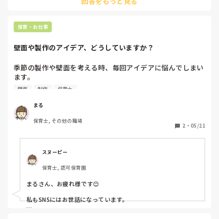
回答をもっと見る
状態ですし、ガタつきなどもなく上手でしたよ。

100均のものもクオリティ高いですが、壁面は保育園ならでは
って感じがして私は満足でした♪
保育・お仕事
壁面や製作のアイデア、どうしていますか？
季節の製作や壁面を考える時、毎回アイデアに悩んでしまい
ます。

SNSや他の園の写真などを参考にすることもあるのですが、
壁面
制作
保育士
実際にはクラスの年齢や発達に合わせて調整するのが難しい
なと感じています。

まる
“子ども主体”も意識したいと思いつつ、準備時間とのバラン
保育士, その他の職場
スもあり、毎年似たような内容になってしまうことがありま
2
・
05/21
す。

みなさんは普段どのように製作や壁面のアイデアを考えてい
ますか？

スヌーピー
参考にしているものや、意識していることがあれば教えてい
保育士, 認可保育園
ただきたいです。
まるさん、お疲れ様です😊

私もSNSにはお世話になっています。

SNSでのリサーチと+で、普段自由製作遊びをしている時に、
