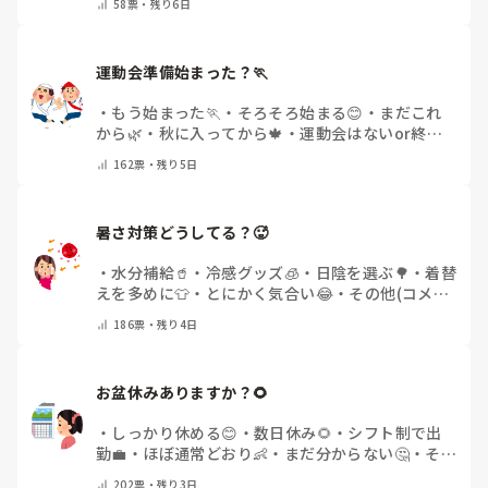
58
票・
残り6日
運動会準備始まった？🏃
・
もう始まった🏃
・
そろそろ始まる😊
・
まだこれ
から🌿
・
秋に入ってから🍁
・
運動会はないor終わ
った✨
・
その他(コメントで教えてください)
162
票・
残り5日
暑さ対策どうしてる？🥵
・
水分補給🥤
・
冷感グッズ🧊
・
日陰を選ぶ🌳
・
着替
えを多めに👕
・
とにかく気合い😂
・
その他(コメン
トで教えてください)
186
票・
残り4日
お盆休みありますか？🌻
・
しっかり休める😊
・
数日休み🌻
・
シフト制で出
勤💼
・
ほぼ通常どおり👶
・
まだ分からない🤔
・
その
他(コメントで教えてください)
202
票・
残り3日