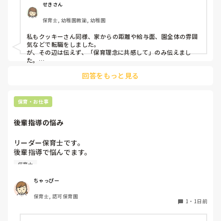
音はどうですか？
せきさん
保育士, 幼稚園教諭, 幼稚園
私もクッキーさん同様、家からの距離や給与面、園全体の雰囲
気などで転職をしました。

が、その辺は伝えず、「保育理念に共感して」のみ伝えまし
た。

あとは、自分の長所や得意なことが活かせそうだと感じたと伝
回答をもっと見る
保育・お仕事
後輩指導の悩み
リーダー保育士です。

後輩指導で悩んでます。

初めて年長を持つ後輩がいますが

保育士
初めての割にわからないことを聞きにこなかったり、聞かな
いで様子見てると直前になるまで何もアクションがなかった
ちゃっぴー
り

保育士, 認可保育園
他の職員に聞いてる様子もなくて

1
・
1日前
もう何考えてるんだかさっぱりです。
