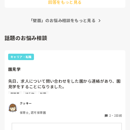
回答をもっと見る
・今子どもたちのブームは何?と観察

・子どもが作っている横で子どもに質問し、その作品を広げる
方法を考える

ということを意識的にやっています。

「壁面」のお悩み相談をもっと見る
クラスの子が絵本にハマっていたときは、

絵本を題材にして製作したりもしました。

話題のお悩み相談
毎月の案出し大変ですけど、楽しかったらOK!という気持ちで
やっています。

キャリア・転職
園見学
先日、求人について問い合わせをした園から連絡があり、園
見学をすることになりました。

私としては求人に応募したという認識ですが、『園見学をご
履歴書
持ち物
転職
案内させていただきたいです』とのことで持ち物について質
問しましたが、見学なので特にありませんとのこと

クッキー
保育士, 認可保育園
このような場合は本当に見学だけで終了なのでしょうか？

2
・
2日前
それとも、やはり履歴書や職務経歴書を持参した方が良いの
でしょうか？