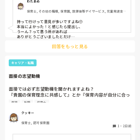
わたあめ
保育士, その他の職種, 保育園, 放課後等デイサービス, 児童発達支援
施設
持って行けって意見が多いですよね🥺

本当によかった！と感じたら提出し、

うーん？って思う所があれば

ありがとうございましたとだけ

伝えて個人情報の履歴書は渡さず帰ります🥺！

回答をもっと見る
一応、持参の準備だけはしときます！

キャリア・転職
面接の志望動機
面接では必ず志望動機を聞かれますよね？

『貴園の保育理念に共感して』とか『保育内容が自分に合っ
てると思いました』等々が多いかと思いますが、実際はどう
面接
転職
保育士
なのでしょうか？

私自身、園の雰囲気とか園の規模、保育内容は勘案しますが
クッキー
正直なところ、家から通いやすいか、給与はどうか…という
保育士, 認可保育園
ところに重きを置いています

1
・
2日前
もちろんそんなことは話せませんが

皆さんは、志望動機をどのように答えていますか？また、本