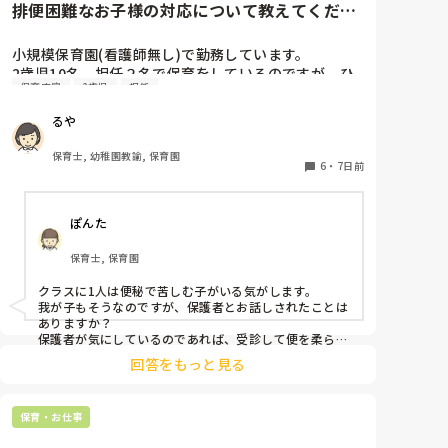
排便困難なお子様の対応について教えてくださ
い
小規模保育園(看護師無し)で勤務しています。

2歳児10名、担任２名で保育をしているのですが、ひ
保育内容
2歳児
担任
とりのお子様が排便困難で2日に1回ほど、20〜30分の
間「うんち〜、うんち出る〜、うんち〜」と泣きなが
るや
ら便意を訴えます。

なかなか出ず苦しそうです。

保育士, 幼稚園教諭, 保育園
室内にいる時であれば良いのですが、散歩中にも突然
6
・
7日前
起こります。(午前も午後も)

その都度保育士が１名そこにつく形になるため、昨日
ぽんた
は散歩を途中で切り上げ園へ戻りました。

このようなお子様のいらっしゃる園の経験者の方はい
保育士, 保育園
らっしゃいますか？

今まで看護師のいる園にいたこともあり、散歩先の時
クラスに1人は便秘で苦しむ子がいる気がします。

は迎えに来てもらうなどしていました。

我が子もそうなのですが、保護者とお話しされたことは
色々なご経験のお話しを聞けたら嬉しいです。

ありますか？

保護者が気にしているのであれば、受診して便を柔らか
くする薬または、便を出す力を加えるお薬りなど、その
回答をもっと見る
子の便秘に応じた便秘薬をもらうことをお勧めします。

お腹のマッサージは、我が子ではきかず、病院でもらう
酸化マグネシウムがきくので、ミネラルを多く摂るよう
保育・お仕事
にしました。

ラブレという飲み物が合うお子さんもいるようです。
