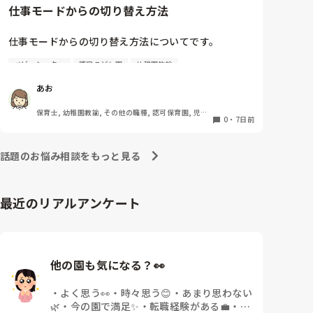
色々試されているかと思いますが、本人が1番きついで
仕事モードからの切り替え方法
す。

少しでも楽になるように手助けできると良いですね。
仕事モードからの切り替え方法についてです。

ベビーシッター
認定こども園
幼稚園教諭
お休みの日に仕事のことを考えると自分でも切り替え
は意識しているのですが、レパートリーが少なく切り
あお
替え迷子になっています。。

みなさんがどうやって切り替えているかを教えてほし
保育士, 幼稚園教諭, その他の職種, 認可保育園, 児童
いです！

0
・
7日前
発達支援施設, その他の職場, 管理職
今はとりあえずメモをして一旦保留にしたり、違うア
話題のお悩み相談をもっと見る
クション(お茶を飲んだり)を入れたりしています。
最近のリアルアンケート
他の園も気になる？👀
・
よく思う👀
・
時々思う😊
・
あまり思わない
🌿
・
今の園で満足✨
・
転職経験がある💼
・
そ