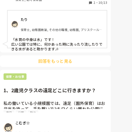
2
・
10/23
普段と違う人なら人員を＋2人くらい確保しないと

悪循環で大変な環境だと思いますが

怖いと思うのは私だけですか??

おかしいのでは？と気がついた先生方と

一緒に話し合う時間を作ろうと

それで事故があったら責任も取れないですよね。何よ
直談判しても良いかもしれないですね🤔

たり
り園長が1番責められ、後悔する立場なんではないで
最終決定権のある園長の考え方が

しょうか。それなのに、日にちは意地でも変えないの
変わらないと難しいところなんですけどね…
保育士, 幼稚園教諭, その他の職種, 幼稚園, プリスクール・
は

幼児教室, その他の職場
本当に腹立たしいです。

「水筒の中身は水」です！

子どもたちの安全を確保するため、延期をせざるを得
広い公園では特に、何かあった時に洗ったり流したりで
ないときもあるのではないでしょうか。

きる水があると助かります🎶
3年ほど前も一度、幼児が園外で運動会の予行をする
日に0歳の担任2人とも体調不良で休み→派遣と妊婦の
回答をもっと見る
正規1人で8人を見ていてバッタバタでした。

今回育休から復帰したのですが、相変わらずでした。
中堅になるはずの人たちがすぐ辞めてしまい、年数が
保育・お仕事
浅いから続けている人たちがまた一から教えないとい
けないという負担がかかる悪循環です。

1、2歳児クラスの遠足どこに行きますか？
この場合、日にちを変えるべきだった？

他園に呼びかけ人をもっともっと増やすべきだった?

私の働いている小規模園では、遠足（園外保育）はお
前もってシュミレーションを入念に行うべきだった？

弁当を持って、手を繋いで2キロくらい離れた公園に
どれがよかったのでしょう。。
遠足
公園
散歩
歩いていきます。保育士が歩ける子の手を2人ずつ繋
いで、残りの子は、散歩カーに乗っていきます。日頃
こむぎ☆
からよく手を繋いで散歩に出かけているので、1、2歳
ながらよく歩きます。国道を渡ったり、なかなか危険