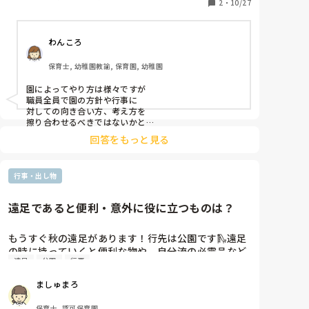
0歳担任の代わりはフリー、一歳パートの代わりは園
2
・
10/27
長、2歳の代わりは系列の園の先生でした。

年間行事で前もって保護者に日程を伝えているので

わんころ
日を変えることはできないと言う園長の気持ちは分か
るのですが、かと言って代わりの人員を同じだけ用意
保育士, 幼稚園教諭, 保育園, 幼稚園
したらいいっていう問題でもないなと今回感じまし
た。

園によってやり方は様々ですが

しかも0歳児は3人しか引率いないのに3人抱っこでし
職員全員で園の方針や行事に

た。1人（私）はバギー押すのと、リュック背負う、
対しての向き合い方、考え方を

子ども1人抱っこで負担が大きすぎました。

擦り合わせるべきではないかと

思います🤔

2歳児と行き先がずっと同じなので、2歳児の引率4人

回答をもっと見る
のうち1人が0歳を抱っこするしかない、ってなってい
担任であれば行事の日に休むことは

たらしいのですが、2歳児が歩くの遅くて離れてしま
絶対しません❌

い

行事・出し物
急遽の用事であったとしても

バギーの人たちが先に行ってと園長に言われました。

必ず行事を終わらせてからにします。

体調管理も行事前は普段よりも

2歳児の引率の人に0歳1人を頼むとかなり離れてしま
遠足であると便利・意外に役に立つものは？
何倍も気を付けようと心がけます。

い写真など撮るときに支障もあるので結局0歳の引率
が

遠足の場合は必ず下見、計画、

もうすぐ秋の遠足があります！行先は公園です🛝遠足
抱っこしないといけないってなりました。

打ち合わせをし当日の配置人数等も

の時に持っていくと便利な物や、自分流の必需品など
担任しか一人一人の特性を知らないのに、代わりにフ
余裕をもって考えています💭

遠足
公園
行事
あれば教えてほしいです🙌

リーや他の園の人が入って、しかも園外でうまく回す
ちなみにわたしは、行事の時は必ずサコッシュに<テ
他の行事も同じように運動会の

のって無理がありませんか？

ましゅまろ
予行は全員出勤出来るように

ィッシュ・ウェッティー・ペン・ミニハサミ・マス
担任が揃ってないのに決行したことも考えられない
シフトを変更したりしています。

テ・レジュメ>などを入れています😊
し、

保育士, 認可保育園