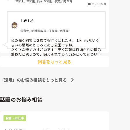
保育士, 保育園, 認可保育園, 事業所内保育
だと思いながら、何とか連れて行っています。

2
・
10/20
皆さんの園では、どのくらいの距離を歩いて遠足に行
きますか？
しきじか
保育士, 幼稚園教諭, 保育園, 幼稚園
私の働く園では２歳でも行くとしたら、１kmもないく
らいの距離のところにある公園ですね。

たくさん歩くのすごいです！歩く距離は日頃からの積み
重ねだと思うので、鍛えられて歩く力がとってもついて
いるんですね。

回答をもっと見る
国道など道のりは危険もいっぱいありそうですが、子ど
もたちに交通ルールの話をするなどできそうですね😊
「遠足」のお悩み相談をもっと見る
話題のお悩み相談
保育・お仕事