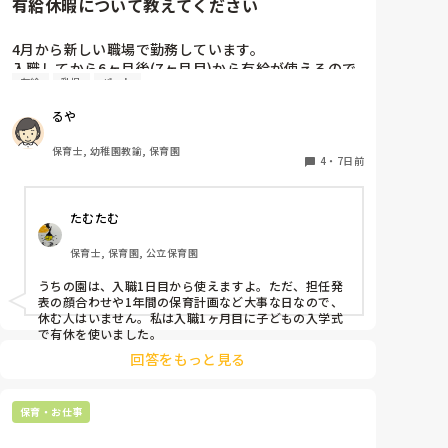
有給休暇について教えてください
4月から新しい職場で勤務しています。

入職してから6ヶ月後(7ヶ月目)から有給が使えるので
有給
乳児
パート
すが、今4ヶ月。

6ヶ月後って結構長いなあと実感し始めています。

るや
今までは4ヶ月目から使えていたような？

皆さんのところは新しい職員はいつから有給が使用出
保育士, 幼稚園教諭, 保育園
来ますか？

4
・
7日前
よかったら教えてください。
たむたむ
保育士, 保育園, 公立保育園
うちの園は、入職1日目から使えますよ。ただ、担任発
表の顔合わせや1年間の保育計画など大事な日なので、
休む人はいません。私は入職1ヶ月目に子どもの入学式
で有休を使いました。
回答をもっと見る
保育・お仕事