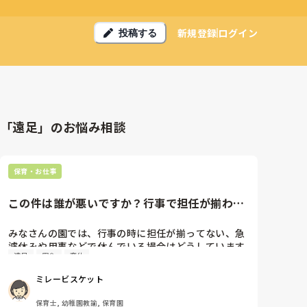
新規登録
ログイン
投稿する
「遠足」のお悩み相談
保育・お仕事
この件は誰が悪いですか？行事で担任が揃わな
い場合どうしていますか？
みなさんの園では、行事の時に担任が揃ってない、急
遽休みや用事などで休んでいる場合はどうしています
遠足
安全
育休
か？

こないだ遠足があったのですが0歳担任用事で休み、

ミレービスケット
一歳パート結膜炎、2歳担任結膜炎で休んでいまし
た。

保育士, 幼稚園教諭, 保育園