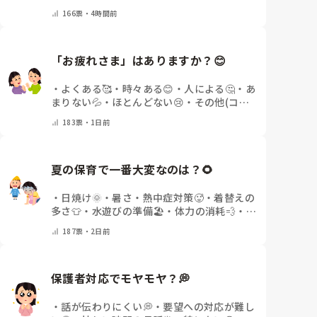
の他(コメントで教えてください)
166
票・
4時間前
「お疲れさま」はありますか？😊
・
よくある🥰
・
時々ある😊
・
人による🤔
・
あ
まりない💦
・
ほとんどない😢
・
その他(コメ
ントで教えてください)
183
票・
1日前
夏の保育で一番大変なのは？🌻
・
日焼け🌞
・
暑さ・熱中症対策🥵
・
着替えの
多さ👕
・
水遊びの準備🏖️
・
体力の消耗💨
・
そ
の他(コメントで教えてください)
187
票・
2日前
保護者対応でモヤモヤ？💭
・
話が伝わりにくい💭
・
要望への対応が難し