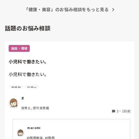
「健康・美容」のお悩み相談をもっと見る
話題のお悩み相談
施設・環境
小児科で働きたい。
小児科で働きたい。

看護師
保育士
保育士2年目です。

今は保育園勤務ですが、

ま
本当は小児科で保育士として

保育士, 認可保育園
働きたいです。

2
・
2日前
しかし、地方なのかそのような求人が

ほぼなく、ホームページなどもチェック

 macomi
していますが見つかりません😭

幼稚園教諭, 幼稚園