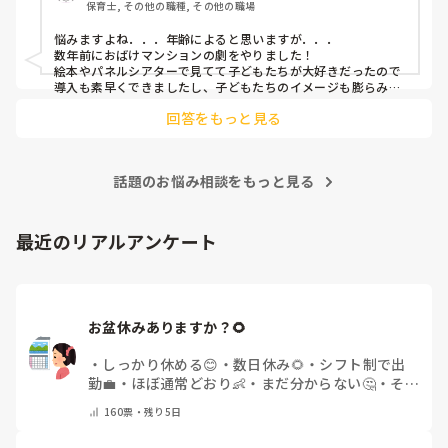
保育士, その他の職種, その他の職場
悩みますよね．．．年齢によると思いますが．．．

数年前におばけマンションの劇をやりました！

絵本やパネルシアターで見てて子どもたちが大好きだったので
導入も素早くできましたし、子どもたちのイメージも膨らみや
すく自分たちでセリフをどんどん覚えて練習も本番も楽しんで
回答をもっと見る
ました！

もし参考になれば．．．
話題のお悩み相談をもっと見る
最近のリアルアンケート
お盆休みありますか？🌻
・
しっかり休める😊
・
数日休み🌻
・
シフト制で出
勤💼
・
ほぼ通常どおり👶
・
まだ分からない🤔
・
その
他(コメントで教えてください)
160
票・
残り5日