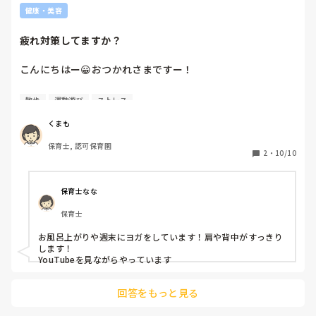
健康・美容
疲れ対策してますか？
こんにちはー😀おつかれさまですー！

保育士の仕事は体力が要りますよね。

散歩
運動遊び
ストレス
体力維持のために何か運動したり、体力を温存したりするこ
とはありますか？

くまも
保育士, 認可保育園
わたしは散歩くらいしかしてないのですが、

2
・
10/10
何か始めてみたいな、と思っているところです。

おすすめの運動ややってるスポーツは何ですか？
保育士なな
保育士
お風呂上がりや週末にヨガをしています！肩や背中がすっきり
します！

YouTubeを見ながらやっています
回答をもっと見る