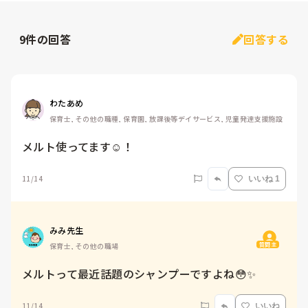
9
件の回答
回答する
わたあめ
保育士, その他の職種, 保育園, 放課後等デイサービス, 児童発達支援施設
11/14
いいね 1
みみ先生
質問主
保育士, その他の職場
メルトって最近話題のシャンプーですよね😳✨
11/14
いいね