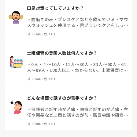
口臭対策ってしていますか？
・
歯磨きのみ
・
ブレスケアなどを飲んでいる
・
マウ
スウォッシュを使用する
・
舌ブラシでケアをしっか
りする
・
フリスクをかじる
・
気にしたことない
・
そ
176
票・
残り4日
の他(コメントで教えて下さい)
土曜保育の登園人数は何人ですか？
・
0人
・
１～10人
・
11人～30人
・
31人～60人
・
61
人～99人
・
100人以上
・
わからない、土曜保育はな
い
・
その他(コメントで教えて下さい)
196
票・
残り3日
どんな場面で話すのが苦手ですか？
・
保護者と話す時が苦痛
・
同僚と話すのが苦痛
・
主
任や園長など上司と話すのが苦
・
職員会議や研修場
面で話すのが苦
・
話すことは苦痛じゃない♡
・
その
190
票・
残り2日
他(コメントで教えてください)