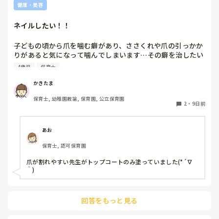
シがいなけりゃ園が回っとらんやんね！アタシの出番やん！」
健康・美容
と、いつかなるからダイジョブ、グッジョブ。

ネイルしたい！！
よくあるお医者さんのと会話

自分「(泣きながら)私、元の自分に戻れるでしょうか」

Dr.「元の自分に戻ってどうするの。また同じことになるでし
子どもの頃から爪を噛む癖があり、ささくれや爪の引っかか
ょ。変わるのよ。変わった方がいいのよ」

りがあると気になって噛んでしまいます…その癖を治したい
↑

ということも兼ねてネイルをしたいのですがしてる方いらっ
男のDr.だと、語尾「いいんだよ」

4歳児
保育士
しゃいますか？

まず、休みましょ。ね。
うちの園はネイルをしてる先生はいません。透明で自然なネ
かきたま
イルをしたいのですが、、、
保育士, 幼稚園教諭, 保育園, 公立保育園
2
・
9日前
あお
保育士, 認可保育園
爪が割れやすい先生がトップコートのみ塗っていました(*´∇
｀)
回答をもっと見る