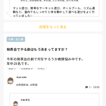
保育士, 幼稚園教諭, 保育園, 公立保育園, 認可保育園
マット遊び、簡単なサーキット遊び、ボールプール、リズム運
動など、室内でもしっかりと体を動かして遊べる遊びをよく行
っていました✨
回答をもっと見る
行事・出し物
発表会でやる劇はもう決まってますか？
今年の発表会の劇で何をやろうか絶賛悩み中です。

年中25名です。

過去に「これは子どもたちも楽しんで大成功だった！」「観
発表会
幼稚園教諭
保育士
客の保護者にも好評だった！」という劇の演目があれば、ぜ
ひ教えてほしいです！

 macomi
幼稚園教諭, 幼稚園
2
・
2日前
さめゆち