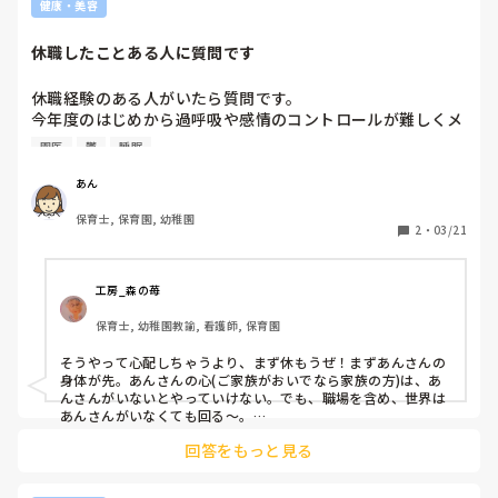
健康・美容
休職したことある人に質問です
休職経験のある人がいたら質問です。

今年度のはじめから過呼吸や感情のコントロールが難しくメ
ンタルクリニックに通いながら働いていました。今月に入っ
園医
鬱
睡眠
て睡眠時間が極端に短くなり、先週から腹痛でおやすみして
いました。内科で見てもらいましたがよくならずメンタルク
あん
リニックにいったところ鬱病のてまえ今月いっぱいはお休み
保育士, 保育園, 幼稚園
するように言われました、

2
・
03/21
初めての経験でどうなるのか不安です。

経験のあるかたいたら教えてください。
工房_森の苺
保育士, 幼稚園教諭, 看護師, 保育園
そうやって心配しちゃうより、まず休もうぜ！まずあんさんの
身体が先。あんさんの心(ご家族がおいでなら家族の方)は、あ
んさんがいないとやっていけない。でも、職場を含め、世界は
あんさんがいなくても回る〜。

回答をもっと見る
↑

これ、「何よ、アタシがいなくてもやってけてるじゃん💢」
は、実は寂しい気持ちはありますよ。でもこれが「何よ、アタ