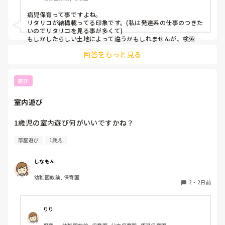
もともと、看護師を目指していたのもあって、、

病児保育って事ですよね。

もちろん医療的なことができないのは

リタリコが結構載ってる印象です。(私は発達系の仕事のつきた
わかっていますが💦

いのでリタリコを見る事が多くて)

もしかしたらしい土地によって違うかもしれませんが、検索し
てみてください！
何かよい求人サイトなどがあれば

回答をもっと見る
教えてください。
遊び
室内遊び
1歳児の室内遊び何がいいですかね？
部屋遊び
1歳児
しなもん
幼稚園教諭, 保育園
2
・
2日前
りり