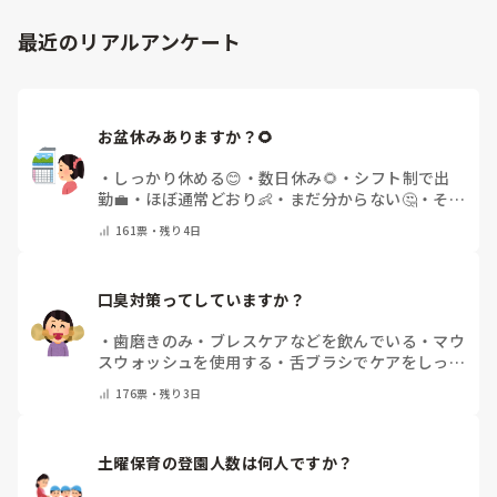
最近のリアルアンケート
お盆休みありますか？🌻
・
しっかり休める😊
・
数日休み🌻
・
シフト制で出
勤💼
・
ほぼ通常どおり👶
・
まだ分からない🤔
・
その
他(コメントで教えてください)
161
票・
残り4日
口臭対策ってしていますか？
・
歯磨きのみ
・
ブレスケアなどを飲んでいる
・
マウ
スウォッシュを使用する
・
舌ブラシでケアをしっか
りする
・
フリスクをかじる
・
気にしたことない
・
そ
176
票・
残り3日
の他(コメントで教えて下さい)
土曜保育の登園人数は何人ですか？