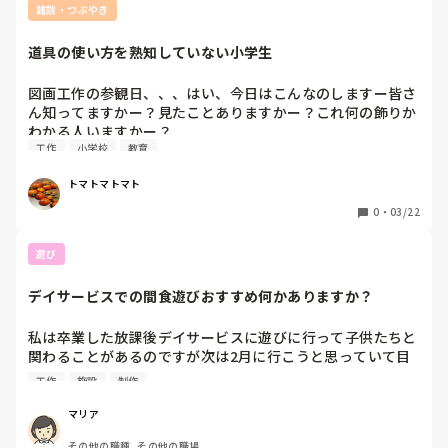
雑談・つぶやき
道具の使い方を熟知していない小学生
図画工作の参観日、、、はい、今日はこんなのしますー皆さ
ん知ってますかー？見たことありますかー？これ何の飾りか
わかる人いますかー？

工作
小学校
教育
今日使う道具はこれですー用意してくださーい、はいじゃあ
トマトマトマト
準備できた人からどうぞー作ってくださーい

0
・
03/22
ざっくりゆーとこんな感じで授業が進んでいた。

遊び
はさみでものを切ることに慣れていない子ども、たくさんの
道具を一度に並べて適切に選べない子ども、自分で順序だて
デイサービスでの間食遊びおすすめ何かありますか？
て作る過程をイメージできない子ども、、、今の小学生は道
具の使い方から小学校で教えてもらわなければならないよう
私は卒業した放課後デイサービスに遊びに行って子供たちと
だ。しかし、そんなことは知ってて当たり前の空気感で授業
関わることがあるのですが次は2月に行こうと思っていて目
は進んでいく。。非常に悔しそうな表情の子ども、困り果て
が見えない子供たちがすごく多く何か感触遊び的なものをや
て落ち込む子ども、もうとにかくわけがわからず悲しそうな
工作
施設
制作
りたいなぁと思っているのですがお勧めの感触遊び何かあり
子ども、、、冬でまだこれじゃあ春はむちゃくちゃだったの
ますか？

だろう。

マリア
いつもはデイサービスに行って子供たちと関わるお話しする
その他の職種, その他の職場