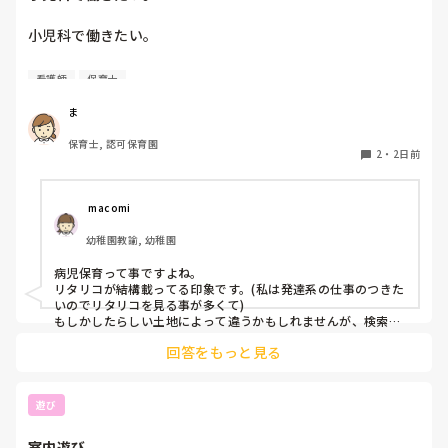
小児科で働きたい。

看護師
保育士
保育士2年目です。

今は保育園勤務ですが、

ま
本当は小児科で保育士として

保育士, 認可保育園
働きたいです。

2
・
2日前
しかし、地方なのかそのような求人が

ほぼなく、ホームページなどもチェック

 macomi
していますが見つかりません😭

幼稚園教諭, 幼稚園
もともと、看護師を目指していたのもあって、、

病児保育って事ですよね。

もちろん医療的なことができないのは

リタリコが結構載ってる印象です。(私は発達系の仕事のつきた
わかっていますが💦

いのでリタリコを見る事が多くて)

もしかしたらしい土地によって違うかもしれませんが、検索し
てみてください！
何かよい求人サイトなどがあれば

回答をもっと見る
教えてください。
遊び
室内遊び