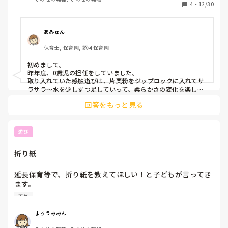
位なのですがせっかくならみんなで何か感触遊びをしながら
令和の小学校1年生は園では選択の自由として主張を受け止
4
・
12/30
制作的なものをしたいなぁと私は個人的に考えていてボンド
めてもらい自己肯定感たっぷりに育ててもらったはずなの
や海苔を使わずあまり手が汚れなくて簡単にできてできたら
に、入学後は経験値の差でできないことの連続。けれど学校
0から2歳向けのものが知れたらうれしいです。
は個別のサポートが行き届くような環境ではない。これでは
あみゅん
主張を受け止めてもらえた「やりたくないこと」を避けてき
保育士, 保育園, 認可保育園
た子どもほど小学校で自信を一気に失う仕組みになってい
る。

初めまして。

昨年度、0歳児の担任をしていました。

令和の保育園児から令和の小学生になり、娘も色々大変なの
取り入れていた感触遊びは、片栗粉をジップロックに入れてサ
ラサラ〜水を少しずつ足していって、柔らかさの変化を楽しむ
だろうと察する。ピラミッドを積み直すなら、土台から崩す
というものでした！

のは違っていたのかもしれない。重くのしかかる、一番上の
回答をもっと見る
それを応用し、紙粘土を練ってコロコロとしてみたり、長く伸
社会の仕組みや学校教育が変わらない中で保育業界だけが変
ばしたりしながら写真立てなどの作品を作り、数日経って固ま
わろうなんて、安易だったのかもしれない。そう感じた参観
るまでの過程を楽しむのはいかがでしょうか？(文章が伝わりづ
日でした。

らくてごめんなさい💦)
遊び
とかなんとかつぶやきながら問題定義したい年頃。
折り紙
延長保育等で、折り紙を教えてほしい！と子どもが言ってき
ます。

折り紙の本、作り方を見ながら作ったり、覚えているものは
工作
一緒に作って楽しんでいます。

折り紙の中で、作った物で楽しめる物を教えてください。

まろうみみん
私は、紙飛行機、かえる、指輪や時計、手紙折り等を作って