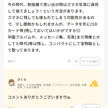
今の時代、断捨離で思い出の物はスマホ写真に保存
して捨てましょう！という方法があります。

スマホに残しても埋もれてしまう可能性があるの
で、少し面倒かもしれませんが、データを形に(SD
カード等)残しておいてはいかがですか😊

卒園アルバムや、メッセージ集、写真(まだ現像とか
してた時代)等は残し、コンパクトにして宝物箱とし
て取ってあります。
06/17
いいね 1
さくら
保育士, その他の職種, 保育園, プリスクール・幼児教室, 学童
質問主
保育, その他の職場
コメントありがとうございます🥹🙏