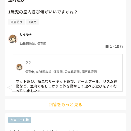
1歳児の室内遊び何がいいですかね？
部屋遊び
1歳児
しなもん
幼稚園教諭, 保育園
2
・
2日前
りり
保育士, 幼稚園教諭, 保育園, 公立保育園, 認可保育園
マット遊び、簡単なサーキット遊び、ボールプール、リズム運
動など、室内でもしっかりと体を動かして遊べる遊びをよく行
っていました✨
回答をもっと見る
行事・出し物