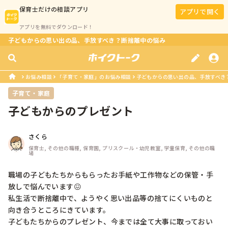
保育士
だけの相談アプリ
アプリで開く
アプリを無料でダウンロード！
子どもからの思い出の品、手放すべき？断捨離中の悩み
お悩み相談
「子育て・家庭」のお悩み相談
子どもからの思い出の品、手放すべき
子育て・家庭
子どもからのプレゼント
さくら
保育士, その他の職種, 保育園, プリスクール・幼児教室, 学童保育, その他の職
場
職場の子どもたちからもらったお手紙や工作物などの保管・手
放しで悩んでいます😖

私生活で断捨離中で、ようやく思い出品等の捨てにくいものと
向き合うところにきています。

子どもたちからのプレゼント、今までは全て大事に取っておい