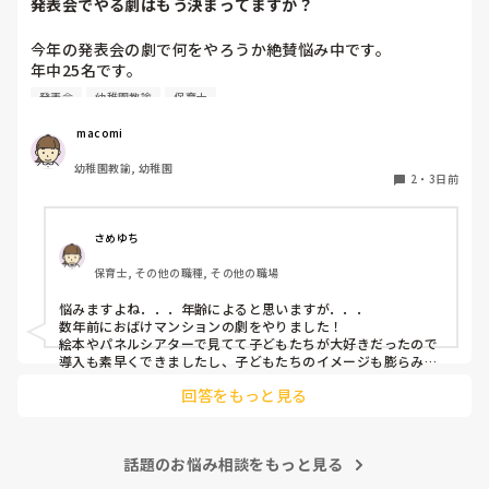
発表会でやる劇はもう決まってますか？
今年の発表会の劇で何をやろうか絶賛悩み中です。

年中25名です。

過去に「これは子どもたちも楽しんで大成功だった！」「観
発表会
幼稚園教諭
保育士
客の保護者にも好評だった！」という劇の演目があれば、ぜ
ひ教えてほしいです！

 macomi
幼稚園教諭, 幼稚園
2
・
3日前
さめゆち
保育士, その他の職種, その他の職場
悩みますよね．．．年齢によると思いますが．．．

数年前におばけマンションの劇をやりました！

絵本やパネルシアターで見てて子どもたちが大好きだったので
導入も素早くできましたし、子どもたちのイメージも膨らみや
すく自分たちでセリフをどんどん覚えて練習も本番も楽しんで
回答をもっと見る
ました！

もし参考になれば．．．
話題のお悩み相談をもっと見る