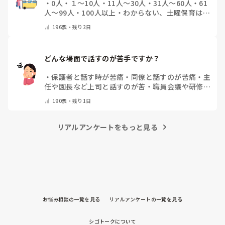
・
0人
・
１～10人
・
11人～30人
・
31人～60人
・
61
人～99人
・
100人以上
・
わからない、土曜保育はな
い
・
その他(コメントで教えて下さい)
196
票・
残り2日
どんな場面で話すのが苦手ですか？
・
保護者と話す時が苦痛
・
同僚と話すのが苦痛
・
主
任や園長など上司と話すのが苦
・
職員会議や研修場
面で話すのが苦
・
話すことは苦痛じゃない♡
・
その
190
票・
残り1日
他(コメントで教えてください)
リアルアンケートをもっと見る
お悩み相談の一覧を見る
リアルアンケートの一覧を見る
シゴトークについて