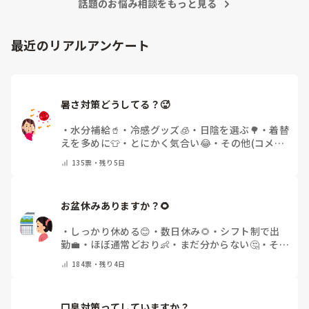
話題のお悩み相談をもっと見る
最近のリアルアンケート
暑さ対策どうしてる？🥵
・
水分補給🥤
・
冷感グッズ🧊
・
日陰を選ぶ🌳
・
着替
えを多めに👕
・
とにかく気合い😂
・
その他(コメン
トで教えてください)
135
票・
残り5日
お盆休みありますか？🌻
・
しっかり休める😊
・
数日休み🌻
・
シフト制で出
勤💼
・
ほぼ通常どおり👶
・
まだ分からない🤔
・
その
他(コメントで教えてください)
184
票・
残り4日
口臭対策ってしていますか？