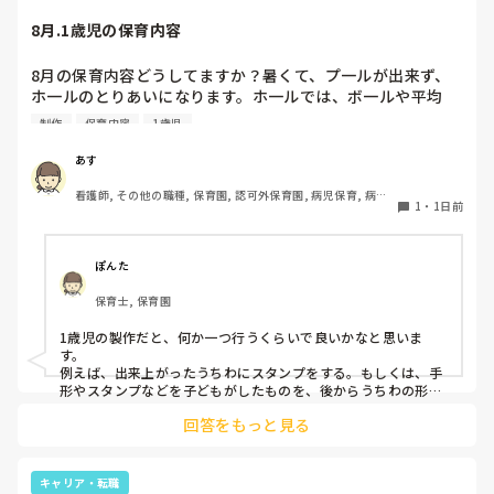
8月.1歳児の保育内容
8月の保育内容どうしてますか？暑くて、プ一ルが出来ず、
ホ一ルのとりあいになります。ホ一ルでは、ボ一ルや平均
台、風船で遊んでいます。製作で、うちわや望遠鏡や風鈴🎐
制作
保育内容
1歳児
製作をしたりしますが、なかなか、集中できません。1歳児
クラスです、玩具で遊ばせながら、何人かずつよんで、やっ
あす
ています。何か、いいアイデアや、工夫など、何でもいいの
看護師, その他の職種, 保育園, 認可外保育園, 病児保育, 病院
で、教えて下さい。
1
・
1日前
内保育, その他の職場
ぽんた
保育士, 保育園
1歳児の製作だと、何か一つ行うくらいで良いかなと思いま
す。

例えば、出来上がったうちわにスタンプをする。もしくは、手
形やスタンプなどを子どもがしたものを、後からうちわの形に
切る。1歳児なんて集中できないです。興味を持って来てくれ
回答をもっと見る
ただけで十分です。

お部屋では、ビニールシートを敷いて、片栗粉粘土、寒天や春
雨遊び、氷遊び、など間食遊びをたくさん行っています。

キャリア・転職