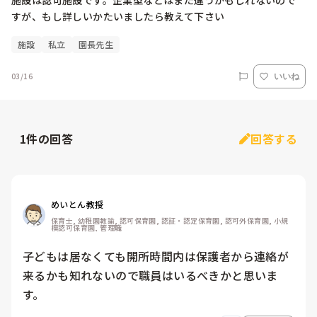
施設は認可施設です。企業型などはまた違うかもしれないので
すが、もし詳しいかたいましたら教えて下さい
施設
私立
園長先生
03/16
いいね
1
件の回答
回答する
めいとん教授
保育士, 幼稚園教諭, 認可保育園, 認証・認定保育園, 認可外保育園, 小規
模認可保育園, 管理職
子どもは居なくても開所時間内は保護者から連絡が
来るかも知れないので職員はいるべきかと思いま
す。