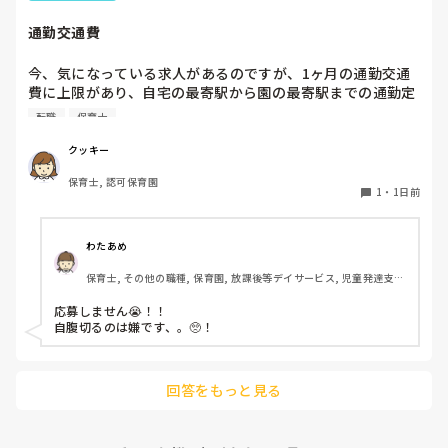
ホールに行っているクラスにお邪魔するのも良いかなと思いま
通勤交通費
す！いつもと違うおもちゃ、室内に興味津々です！
今、気になっている求人があるのですが、1ヶ月の通勤交通
費に上限があり、自宅の最寄駅から園の最寄駅までの通勤定
期代が5,000円ほどオーバーします

転職
保育士
たかが5,000円と考えるか…

私としてはなかなか大きい金額なので、この時点で応募を迷
クッキー
っているのですが、皆さんならどうしますか？
保育士, 認可保育園
1
・
1日前
わたあめ
保育士, その他の職種, 保育園, 放課後等デイサービス, 児童発達支援
施設
応募しません😭！！

自腹切るのは嫌です、。🥺！

回答をもっと見る