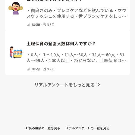
・
歯磨きのみ
・
ブレスケアなどを飲んでいる
・
マウ
スウォッシュを使用する
・
舌ブラシでケアをしっか
りする
・
フリスクをかじる
・
気にしたことない
・
そ
189
票・
残り3日
の他(コメントで教えて下さい)
土曜保育の登園人数は何人ですか？
・
0人
・
１～10人
・
11人～30人
・
31人～60人
・
61
人～99人
・
100人以上
・
わからない、土曜保育はな
い
・
その他(コメントで教えて下さい)
205
票・
残り2日
リアルアンケートをもっと見る
お悩み相談の一覧を見る
リアルアンケートの一覧を見る