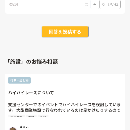
03/16
いいね
回答を投稿する
「施設」のお悩み相談
行事・出し物
ハイハイレースについて
支援センターでのイベントでハイハイレースを検討していま
す。大型商業施設で行なわれているのは見かけたりするので
すが、支援センターでハイハイレースって集まると思います
部屋遊び
施設
乳児
か？ハイハイする距離は5mくらいです。
まるこ