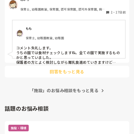
保育士, 幼稚園教諭, 保育園, 認可保育園, 認可外保育園, 病院
それ以外の食材は確認しませんし、初期食から食べる園です
2
・
27日前
内保育
が、園での食べ方を見て「○日から中期食に上がります」と
連絡帳に書くだけで、保護者の方との擦り合わせはあまり無
いです。あまりにも急に上げていく時には保護者の方に伝え
もも
たりしますが…

保育士, 幼稚園教諭, 幼稚園
夏祭り(保護者参加なし)で、屋台おやつにゼリー(ゼラチン)
コメント失礼します。

がありましたが、初期食の子にも普通に食べさせていて、後
うちの園では食材チェックしますね。全ての園で実施するもの
期食から推奨されてるのに？と、行事を進めながら1人でパ
かと思っていました。

ニック状態でした。

保護者の方とよく検討しながら離乳食進めていきますけど
ね…。昨今、そのような対応の園はとても少数かと思います。
回答をもっと見る
保育士としてもとても不安ですよね。保護者の方からクレーム
今まで離乳食チェックのない園に勤めたこともなく、他にも
がありそうですけど💦
チェックの無い園があるのか聞いてみたくて質問してみまし
た。

よろしくお願いします。
「施設」のお悩み相談をもっと見る
話題のお悩み相談
施設・環境