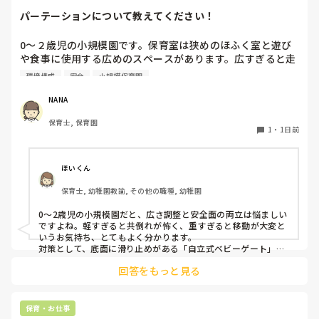
パーテーションについて教えてください！
0〜２歳児の小規模園です。保育室は狭めのほふく室と遊び
や食事に使用する広めのスペースがあります。広すぎると走
り回ったりして落ち着かないので、活動によってパーテーシ
環境構成
安全
小規模保育園
ョンで仕切っています。このパーテーションがウレタンのよ
うな素材で軽いので、ちょっと体が当たると倒れたり、つか
NANA
まり立ちが不安定な子にとっては共倒れになったりで危険で
保育士, 保育園
す。かと言って固定してしまうと活動によって柔軟に移動す
1
・
1日前
ることができなくなってしまうし…以前勤務していた園では
しっかりした重いものを置いていましたが、移動が大変で使
い勝手が悪く、子どもがぶつかって倒れた時に怖い思いをし
ほいくん
ました。

保育士, 幼稚園教諭, その他の職種, 幼稚園
皆さんの園ではどんなもので工夫されていますか？
0〜2歳児の小規模園だと、広さ調整と安全面の両立は悩ましい
ですよね。軽すぎると共倒れが怖く、重すぎると移動が大変と
いうお気持ち、とてもよく分かります。

対策として、底面に滑り止めがある「自立式ベビーゲート」な
ら、つかまり立ちでも倒れにくく移動も楽でおすすめです。ま
回答をもっと見る
た、ストッパー付きキャスターをつけたロー棚を仕切りにすれ
ば、倒れず収納にもなって一石二鳥です。

今のウレタン製を活かすなら、壁や固定家具で挟む配置にした
り、脚元に水入りペットボトルなどの重りを付けて補強してみ
保育・お仕事
てくださいね。安全で使いやすい方法が見つかるよう応援して