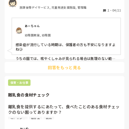
施設としても対応には限界がありますし、一般的な風邪を引
放課後等デイサービス, 児童発達支援施設, 管理職
いている子どもが白い目で見られてしまうのもかわいそうだ
2
・
04/21
と感じます。

同じような経験されている方、いませんか？😭
あーちゃん
幼稚園教諭, 幼稚園
感染症が流行している時期は、保護者の方も不安になりますよ
ね🥲

うちの園では、咳やくしゃみが見られる場合は無理のない範囲
で活動を分けたり、安静に過ごせるように配慮しています。

回答をもっと見る
あわせて、こまめな手洗いや換気、玩具の消毒など、基本的な
感染症対策を丁寧に行うようにしています。

ただ、すべてを完全に分けることは難しいため、園で行ってい
保育・お仕事
る対策については日頃から保護者の方にもお伝えするようにし
ています。

離乳食の食材チェック
少しでも安心していただけるよう、できる範囲で対応している
状況です💦
離乳食を提供するにあたって、食べたことのある食材チェッ
クのない園ってありますか？

アレルギー
離乳食
施設
今勤めている園が、完了食から幼児食に上がる直前に、卵と
牛乳のみ確認する園でビックリしています。

みいや