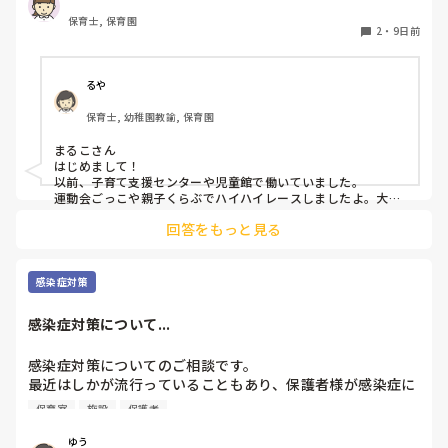
保育士, 保育園
2
・
9日前
るや
保育士, 幼稚園教諭, 保育園
まるこさん

はじめまして！

以前、子育て支援センターや児童館で働いていました。

運動会ごっこや親子くらぶでハイハイレースしましたよ。大盛
況でした。

回答をもっと見る
時期は秋以降ならハイハイできる子が増えて盛り上がると思い
ます。

普段ご自宅では5mほどの直線距離距離をハイハイすることは
あまりないので、保護者の方々は喜んでいらっしゃいました
感染症対策
よ。

ゴールにパパやママが待っていて突進できる子や、見えるのに
感染症対策について...
遠くて泣いて動けない子、まっすぐ進まず寄り道したままの子
や、、さまざまな個性や発達段階があるので、最初に参加され
る方に出来る出来ないではなくて、今のお子様の発達段階を楽
感染症対策についてのご相談です。

しんでいただけるように説明はしました。

最近はしかが流行っていることもあり、保護者様が感染症に
楽しい催しになると良いですね！
敏感になっているように感じます。

保育室
施設
保護者
咳やくしゃみをしている子どもがいると、「あの子とは別の
部屋にしてほしい」などの要望をいただくこともあります。

ゆう