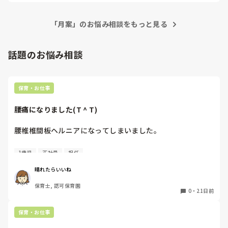
された方がnaさんのためだと思うし、できる能力を買ってくれ
朝のおやつも給食もオムツ替えもブログの内容も全部私ひと
る園の方が、のびのびお仕事できると思います☺️
りでやってたんですけど？

使い慣れていないのもあり、手間取ることも多々あり、手書
1人はパソコンとにらめっこ。1人は誕生表作り？

「月案」のお悩み相談をもっと見る
きのほうが良いなと思うこともあるのですが、皆さんどうで
は？子供優先だろうが。

すか。

むしろうちは1人で出来るのになんでうちより年数も長いあ
話題のお悩み相談
なた方が出来ないんでしょうね？

ここ良かった、こうすれば効率良いよ、など教えていただけ
(因みに4月のほとんどをヘルプで1歳児を見てました)

ると幸いです。

こっちは1人で6人とか見てるんですけど？なんの為に

今後の使い方の参考にしたいのでよろしくお願いします。
いるんですか？やる気ないなら出てって？

保育・お仕事
退勤時間過ぎててもパソコンが空かなくて結局2時間も園に
居たけどもちろんサービス残業。パートだからボーナスも何
腰痛になりました(T ^ T)
も出ない。時給でしか貰えない。

これが『当たり前』なんですか？パートだからって

腰椎椎間板ヘルニアになってしまいました。

こーゆー扱いなんですか？話になりません。

やって行ける自信はもう既に1ヶ月目からなくなりました。
今年度より15年ぶりくらいで正社員になり、1歳児担任にな
新規園の方が待遇がいいかなと思ってましたが、想像を遥か
1歳児
正社員
担任
りました、49歳です。

に超えてクズ園でした。

こんな園で働くメリットはなんですか？精神面が鍛えられ
晴れたらいいね
これまで、パートですが、長く保育士をしていて軽く痛いこ
る。正職の仕事が出来るようになる。明らかに頭がおかし
保育士, 認可保育園
とはこれまでもあったもののほぼ腰痛は無縁だったので、対
い。

0
・
21日前
処法が全くわかりません。

正職とパートの違いは固定勤務と土日休み。

仕事内容何も差がある事はありません。

保育・お仕事
数日間、軽く片側の腰、足の付け根からが痛いと思いなが
私は園でやりたくないので家に持って帰ってやりますが、園
ら、うちにある塗り薬で対処してきました。

に何時間も残ってやってる正職がいますが、
