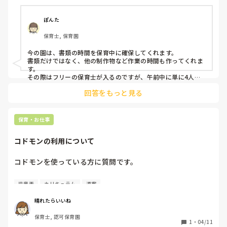
ぽんた
保育士, 保育園
今の園は、書類の時間を保育中に確保してくれます。

書類だけではなく、他の制作物など作業の時間も作ってくれま
す。

その際はフリーの保育士が入るのですが、午前中に単に4人中2
人不在ということもあり、どうかなー。。ということもありま
回答をもっと見る
すが、時間を確保してくれるのは大変ありがたあです。
保育・お仕事
コドモンの利用について
コドモンを使っている方に質問です。

何で記入していて、どこまで使っていますか。

児童表
カリキュラム
週案
また、記入する機器の数はどのくらい用意されていますか？

使った感想はいかがですか？

晴れたらいいね
保育士, 認可保育園
もう保育の現場でICT利用され長く経ちますよね。

1
・
04/11