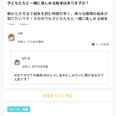
子どもたちと一緒に楽しめる絵本はありますか？
それが『違い』なんですか？え？やってる内容はきっと間違
そうしていたある朝、腰の痛みで普通に起きれない、やっと
いなく同じですけどね？

朝から夕方まで絵本を読む時間が多く、様々な種類の絵本が
の思いで起きたら今度はしゃがめない、かがめない。

月案、週案、おたより、行事の係、連絡帳の記入、ブログ。
知りたいです！その中でも子どもたちと一緒に楽しめる絵本
これがパートの仕事なんですか？

が気になっています。

その日は早番。

前の園が神園だっただけですか？戻りたいなー。

絵本
保育士
はらぺこあおむしやできるかな？など一緒に歌ったり体を動
しばらく動くと、ゆっくり歩けるようになりましたが、しゃ
かしたり出来る絵本のおすすめを教えてください！

がむのはどこか持たないと無理なので、出勤はしたものの職
さや
長文お付き合い下さりありがとうございます😭✨
員が揃い次第早退させてもらって病院に行きました。

保育士, その他の職場
1
・
21日前
程度は軽症だと思います。

歩けます、自転車にも乗れますので通勤もできます。

ただ、片側に痛みや違和感程度の重だるさはあります。

ぴいち
保育士, 認可外保育園
腰の痛みは、本当に初めてで戸惑っています。

のせてのせての絵本ははらぺこあおむしみたいに歌があるので
腰痛を抱えている保育士さん多いと思います。何かアドバイ
人気です！
回答をもっと見る
キャリア・転職