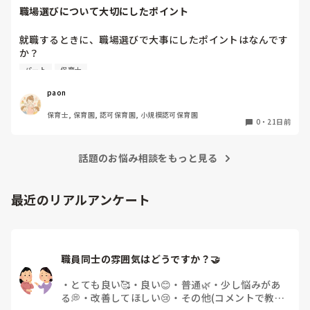
職場選びについて大切にしたポイント
就職するときに、職場選びで大事にしたポイントはなんです
か？

大きな園と小さな園、いろんな保育園がある中で、それぞれ
パート
保育士
のメリットデメリットがあると思います。

パートとして働くならどっちがいいかなど参考にしたいので
paon
教えてください。
保育士, 保育園, 認可保育園, 小規模認可保育園
0
・
21日前
話題のお悩み相談をもっと見る
最近のリアルアンケート
職員同士の雰囲気はどうですか？🤝
・
とても良い🥰
・
良い😊
・
普通🌿
・
少し悩みがあ
る💭
・
改善してほしい😢
・
その他(コメントで教え