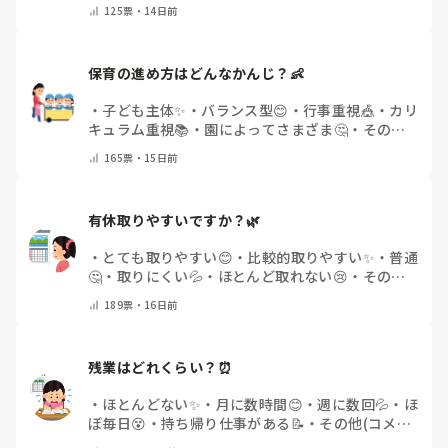
てください)
125
票・
14日前
保育の進め方はどんなかんじ？👶
・
子ども主体✨
・
バランス型😊
・
行事重視🎪
・
カリ
キュラム重視📚
・
園によってさまざま🤔
・
その他
(コメントで教えてください)
165
票・
15日前
有休取りやすいですか？🌿
・
とても取りやすい😊
・
比較的取りやすい✨
・
普通
🤔
・
取りにくい💦
・
ほとんど取れない😢
・
その他
(コメントで教えてください)
189
票・
16日前
残業はどれくらい？⏰
・
ほとんどない✨
・
月に数時間😊
・
週に数回💦
・
ほ
ぼ毎日😵
・
持ち帰り仕事がある📝
・
その他(コメン
トで教えてください)