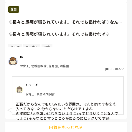
私自身コドモン使用は初めてです。

愚痴
以前、別のものを使っていた園はありましたが、使用頻度は
※長々と愚痴が綴られています。それでも良ければ※なんで
週案月案、登降園管理くらいで、あとはクラス日替わりでブ
も電子化にすりゃ...
ログを書いていました。園で保育士が使えるノートPCが2台
※長々と愚痴が綴られています。それでも良ければ※

あったので，ブログを書く時はクラスで書いたりしていまし
た。

なんでも電子化にすりゃいいってもんじゃない。

誕生表
ボーナス
週案
子供抱っこしながらしちゃダメ。寝てる子達もまばらな0歳
今は，年間指導計画から連絡帳までほぼ全てコドモンを使っ
児どうやって入力しろと？笑

ています。

na
正職も午睡してる部屋には誰か一人いなきゃいけないからい
クラスに一台タブレットがあります。

保育士, 幼稚園教諭, 保育園, 幼稚園
てもらっていいー？とか言う割に、

Wi-Fiにものすごく左右されます。

3
・
04/22
自分らが午睡室にいる時だけ抜け出して部屋誰もいない状態
コドモンの入っているPCは事務所に一台。

作って？え？何がしたいんですか？

こちらの方が効率は良いのですが空きかないので、仕方なく
主任はポンコツ過ぎて自分が言った事も忘れるし、

タブレットでやっています。

くろーばー
言われてないことは言ったと主張するし。

コドモン内にある書類もなぜかコドモンと手書きのものもあ
保育士, 事業所内保育
無駄な仕事は増やすし、そのくせ自分でやろうとしないし、
り、そこは負担です。そして、今の時期慣らし保育の子もた
舐め腐ってるんですか？自分でやった事に

くさんいて、午睡中に書く時間などなく必ず残業になりま
正職だからなんでもOKみたいな雰囲気、ほんと嫌ですね😣💦

責任を持てないような奴を主任として置いて大丈夫なんです
す。

入ってみないと分からないことだらけですよね…

か？その事園長は見て見ぬふりですか？

面接時に｢人を嫌いにならないように｣ってどういうことなんで
面接で言われた『人は嫌いにならないように』は

しょう?そんなこと言うところがあるのにビックリです😅

また、ドキュメンテーション内の毎日の振り返りも今年初め
そーゆー事ですか？まず、職場の雰囲気最悪っすね。

て私は使ったので面倒と思うこともありましたが、ただ、考
回答をもっと見る
手続きとかいろいろ大変だと思いますが、早いうちに転職活動
今日なんか正職の皆さん何してたんですか？

え直してみると記録として見返せるのは良いと思いました。
