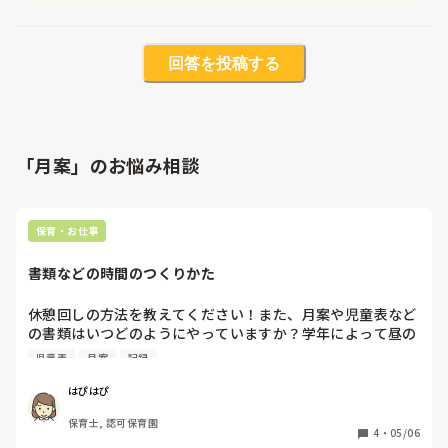
回答を投稿する
「月案」のお悩み相談
保育・お仕事
書類などの時間のつくりかた
休憩回しの方法を教えてください！また、月案や児童表など
の書類はいつどのようにやっていますか？学年によって昼の
時間、書類に使える時間は違うと思いますが、工夫している
児童表
月案
記録
ことはありますか？
はぴはぴ
保育士, 認可保育園
4
・
05/06