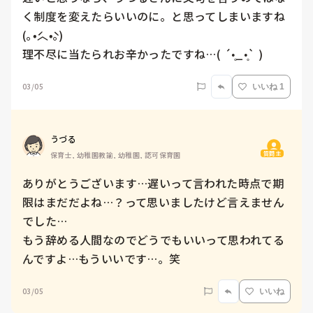
く制度を変えたらいいのに。と思ってしまいますね
(｡•́︿•̀｡)

理不尽に当たられお辛かったですね…( ´•̥_•̥` )
03/05
いいね 1
うづる
質問主
保育士, 幼稚園教諭, 幼稚園, 認可保育園
ありがとうございます…遅いって言われた時点で期
限はまだだよね…？って思いましたけど言えません
でした…

もう辞める人間なのでどうでもいいって思われてる
んですよ…もういいです…。笑
03/05
いいね