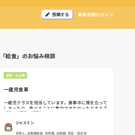
新規登録
ログイン
投稿する
「給食」のお悩み相談
保育・お仕事
一歳児食事
一歳児クラスを担当しています。食事中に席を立って
しまったり、食べることに集中できなかったりする子
給食
1歳児
保育士
への対応で悩んでいます。皆さんはどのような声掛け
や工夫をされていますか。実際に効果があった方法が
ジャスミン
あれば教えてください。
保育士, 幼稚園教諭, 保育園, 幼稚園, 認証・認定保育