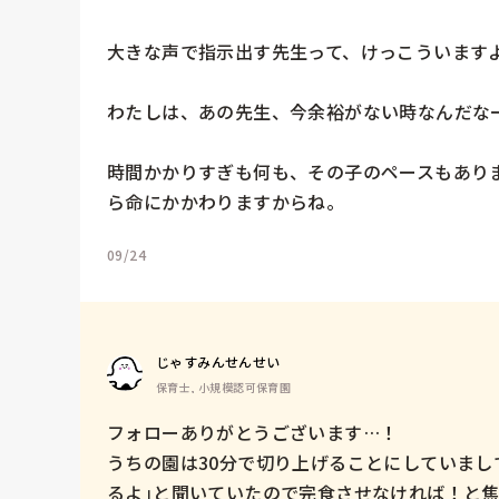
大きな声で指示出す先生って、けっこういますよね
わたしは、あの先生、今余裕がない時なんだなー
時間かかりすぎも何も、その子のペースもあり
ら命にかかわりますからね。
09/24
じゃすみんせんせい
保育士, 小規模認可保育園
フォローありがとうございます…！

うちの園は30分で切り上げることにしていまし
るよ｣と聞いていたので完食させなければ！と焦