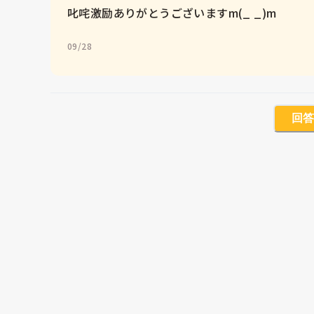
叱咤激励ありがとうございますm(_ _)m
09/28
回答