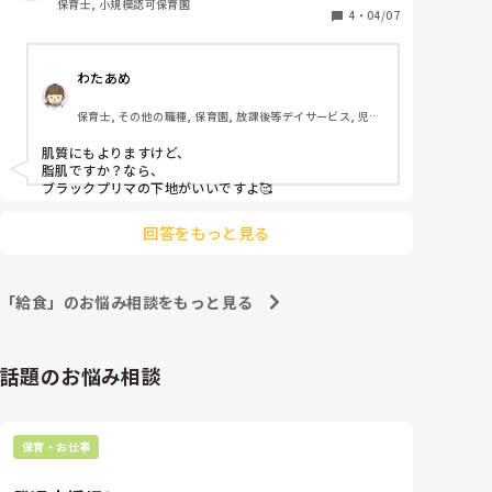
保育士, 小規模認可保育園
談してる？

ぼスッピンです。

4
・
04/07
昼休み、休憩中やごはんの時ってお喋りしてる？

もししているなら、それはあなたもしちゃダメですよ〜
同僚は10歳年下の先生ばかりで、皆さん化粧しなくて
って言ってやるといいよ笑

子どもは生活に縛りがあって、保育士は仕事だから休憩
わたあめ
もお美しく。。。同年代の先生や年上の先生が居なく
中はいいとかそれとは別って言うなら、そこは履き違え
て、

た保育だから辞めたほうがいいよ、って。

保育士, その他の職種, 保育園, 放課後等デイサービス, 児童
職場で聞く人が居らず、実はとても困ってます💦

発達支援施設
ホイトークの皆さまのお知恵をいただけますと本当に
保育士は、調教師じゃない。

肌質にもよりますけど、

本当に本当に嬉しいです( ´ ▽ ` )

脂肌ですか？なら、

なぜ、

よろしくお願いしまーす！
ブラックプリマの下地がいいですよ🥰

「おかわりたくさんあるよ♪」

で、言葉を止められないのか。

回答をもっと見る
会議しよう会議。

「おやつのおかわりたくさんあるよ！」

「やった〜！」

「給食」のお悩み相談をもっと見る
「せんせーたべちゃお♪」

「だめー！みんなのおかわり〜！」

「「あはははは〜😄」」

話題のお悩み相談
「おやつのおかわりたくさんあるからね〜♪」

「やったー！」

「おかわりしたくなったらおしえてね〜」

「うん！」

保育・お仕事
なにがどういいってわけじゃないけどさ、その言葉の先
にあるのはなに？って考えて保育をしてほしいですね！
