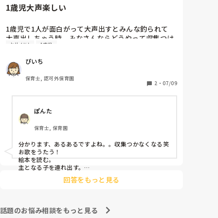
1歳児大声楽しい
1歳児で1人が面白がって大声出すとみんな釣られて

大声出しちゃう時、みなさんならどうやって収集つけ
お片付け
1歳児
てますか😭ちょうどお片付けの時間で他のことに気を
紛らわそうとしましたが、収まるのは一瞬だけでまた
ぴいち
始まっちゃいました…
保育士, 認可外保育園
2
・
07/09
ぽんた
保育士, 保育園
分かります、あるあるですよね。。収集つかなくなる笑

お歌をうたう！

絵本を読む。

主となる子を連れ出す。

回答をもっと見る
話題のお悩み相談をもっと見る