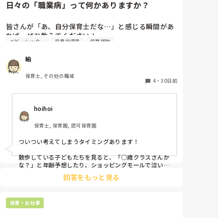
日々の「職業病」って何かありますか？
皆さんが「あ、自分保育士だな…」と感じる瞬間があ
れば、ぜひ教えてください！

ベビーシッター
児童指導員
保育補助
紬
保育士, その他の職場
4
・
30日前
hoihoi
保育士, 保育園, 認可保育園
ついつい考えてしまうタイミングあります！

散歩している子どもたちを見ると、「○歳クラスさんか
な？」と年齢予想したり、ショッピングモールで泣いて
いる子どもを見ると目で追いかけてしまったり、1人で
回答をもっと見る
歩いている子どもを見たら「保護者の方は？」と探して
しまうことがあります😂
保育・お仕事