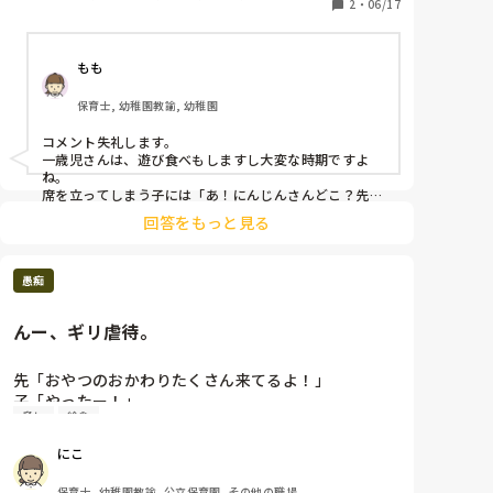
2
・
06/17
園, 小規模認可保育園
もも
保育士, 幼稚園教諭, 幼稚園
コメント失礼します。

一歳児さんは、遊び食べもしますし大変な時期ですよ
ね。

席を立ってしまう子には「あ！にんじんさんどこ？先生
みえない！〇〇ちゃんはどれか分かるかな？」と声かけ
回答をもっと見る
して食事に興味をもってもらうようにしていました。そ
れでも、走り回ってしまう子もたくさんいます😭

出来るだけ楽しく食事が出来る雰囲気づくりに努めます
愚痴
が…。完璧にみんな出来るっていうのは難しいですよ
ね。
んー、ギリ虐待。
先「おやつのおかわりたくさん来てるよ！」

子「やったー！」

脅し
給食
先「じゃあおしゃべりしないで食べな！しゃべってる
なら、下げるからね！」

にこ
子「（しーん）」

私「（脅しじゃん…、話しちゃいけない食事とかあり
保育士, 幼稚園教諭, 公立保育園, その他の職場