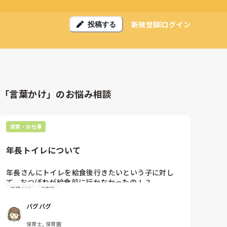
新規登録
ログイン
投稿する
「言葉かけ」のお悩み相談
保育・お仕事
年長トイレについて
年長さんにトイレを給食後行きたいという子に対し
て、おつぼねが給食前に行かなかったの！？

言葉かけ
5歳児
ごちそう様まで我慢できないの！？と子ども達に言っ
ていました。我慢しなさいと。

パグパグ
小学生になったらいけないよとその保育の声かけ合っ
てますか！？
保育士, 保育園