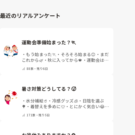
最近のリアルアンケート
運動会準備始まった？🏃
・
もう始まった🏃
・
そろそろ始まる😊
・
まだ
これから🌿
・
秋に入ってから🍁
・
運動会はな
いor終わった✨
・
その他(コメントで教えて
88
票・
残り6日
ください)
暑さ対策どうしてる？🥵
・
水分補給🥤
・
冷感グッズ🧊
・
日陰を選ぶ
🌳
・
着替えを多めに👕
・
とにかく気合い😂
・
その他(コメントで教えてください)
171
票・
残り5日
お盆休みありますか？🌻