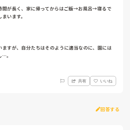
時間が長く、家に帰ってからはご飯→お風呂→寝るで
まいます。

いますが、自分たちはそのように適当なのに、園には
ん…。
共有
いいね
回答する