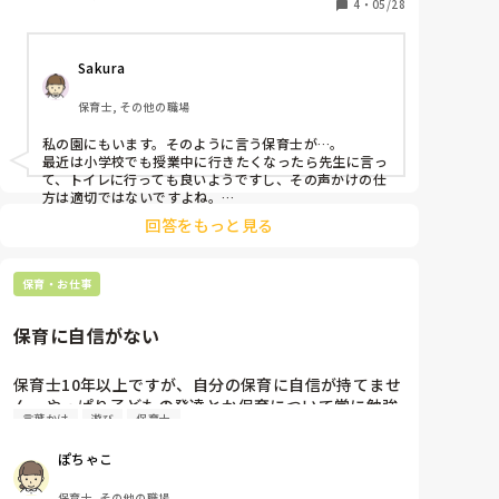
4
・
05/28
Sakura
保育士, その他の職場
私の園にもいます。そのように言う保育士が…。

最近は小学校でも授業中に行きたくなったら先生に言っ
て、トイレに行っても良いようですし、その声かけの仕
方は適切ではないですよね。

トイレに行かせず我慢させるのって違いますよね…。

回答をもっと見る
食事中に行くのはマナーとしては良くはないですが、次
から給食前に行っておこうねとかで良くないですか？
保育・お仕事
保育に自信がない
保育士10年以上ですが、自分の保育に自信が持てませ
ん。やっぱり子どもの発達とか保育について常に勉強
言葉かけ
遊び
保育士
することが大事ですかね。
ぽちゃこ
保育士, その他の職場