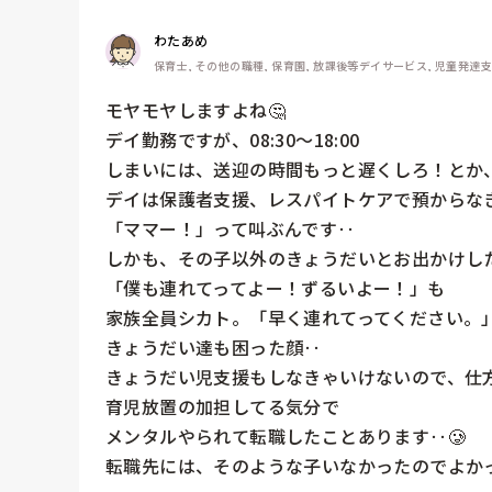
わたあめ
保育士, その他の職種, 保育園, 放課後等デイサービス, 児童発達
モヤモヤしますよね🤔

デイ勤務ですが、08:30〜18:00

しまいには、送迎の時間もっと遅くしろ！とか、
デイは保護者支援、レスパイトケアで預からなき
「ママー！」って叫ぶんです‥

しかも、その子以外のきょうだいとお出かけした
「僕も連れてってよー！ずるいよー！」も

家族全員シカト。「早く連れてってください。」
きょうだい達も困った顔‥

きょうだい児支援もしなきゃいけないので、仕方
育児放置の加担してる気分で

メンタルやられて転職したことあります‥🥲

転職先には、そのような子いなかったのでよかっ