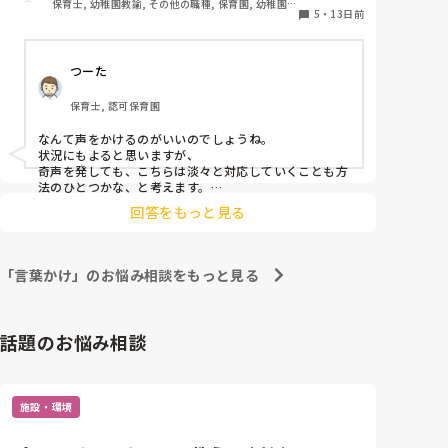
保育士, 幼稚園教諭, その他の職種, 保育園, 幼稚園, 
なんて声かけるのが良いのでしょうか…
5
・
13日前
その他の職場
つーた
保育士, 認可保育園
なんて声をかけるのがいいのでしょうね。

状況にもよると思いますが、

奇声を発しても、こちらは淡々と対応していくことも方
法のひとつかな、と考えます。

回答をもっと見る
そのキャーッは、何かな？

って。イヤイヤ期？まだまだ語彙が少ないから、感情を
言葉に変換するのも難しいところがありますよね。

「言葉かけ」のお悩み相談をもっと見る
機嫌のいい時？など、自然な関わりができる時には、
「何かあったらキャーッって言うよりお話してくれたら
嬉しいな〜」みたいにコミュニケーションをしておくの
もいいだろうし。

話題のお悩み相談
それから、

家庭では一人っ子、おうちの人が子どもに合わせちゃ
う、

施設・環境
だから、奇声を発している、発するようになる、って考
えてますか？

それは、事実ですか？
