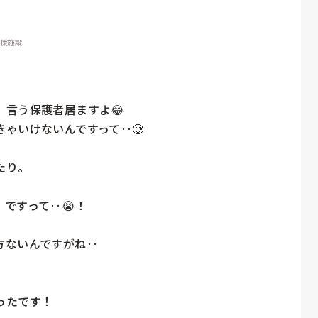
支援施設
言う保護者居ますよ😂

ゃいけないんですって‥🥲

り。

ですって‥😭！

ないんですがね‥

たです！
