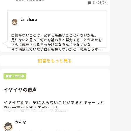
6
・
06/04
tanahara
自信がないことは、必ずしも悪いことじゃないかも。

足りないと思って何かを補おうと努力することがあたを
さらに成長させるきっかけになるんじゃないかな。

今で満足していない自分も悪くないかと！私も１５年目
にして発達支援に移動しました。違った角度から見られ
ることが多くて勉強になります。

回答をもっと見る
前向きに捉えてどんなことを学んでみようかなと楽しん
でくださいね。
保育・お仕事
イヤイヤの奇声
イヤイヤ期で、気に入らないことがあるとキャーッと
高い大声をあげる子がいます。

ベビーシッター
言葉かけ
幼稚園教諭
家庭では一人っ子で、おうちの人がみなまで言わずと
も汲み取り、こどもに合わせちゃうので、嫌=奇声で
かんな
言うこと聞いてもらえるになっています。

言わないとわからないし、ダメなこともあるよって
