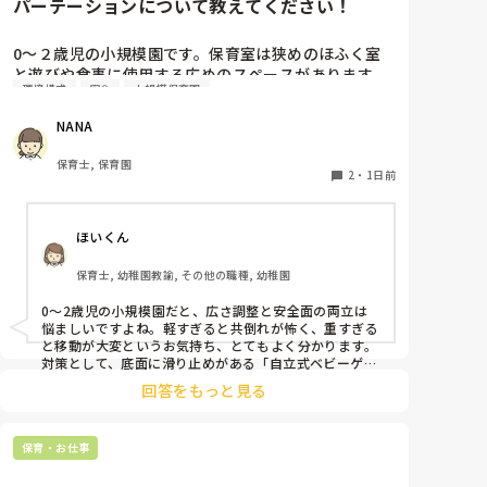
パーテーションについて教えてください！
思い込みも、多少入っているような気がします。

もちろん家庭環境、育ちの背景を加味して考えることも
必要ですが、

0〜２歳児の小規模園です。保育室は狭めのほふく室
イヤイヤ期という時期にあるならば、視点を変えてみる
と遊びや食事に使用する広めのスペースがあります。
ことも大切ですよ。

環境構成
安全
小規模保育園
広すぎると走り回ったりして落ち着かないので、活動
によってパーテーションで仕切っています。このパー
もし、書いてある通りになっていることが原因ならば、
NANA
家庭との連携、日頃のやりとり、対応の共有が必要にな
テーションがウレタンのような素材で軽いので、ちょ
ってきますから。
っと体が当たると倒れたり、つかまり立ちが不安定な
保育士, 保育園
子にとっては共倒れになったりで危険です。かと言っ
2
・
1日前
て固定してしまうと活動によって柔軟に移動すること
ができなくなってしまうし…以前勤務していた園では
ほいくん
しっかりした重いものを置いていましたが、移動が大
変で使い勝手が悪く、子どもがぶつかって倒れた時に
保育士, 幼稚園教諭, その他の職種, 幼稚園
怖い思いをしました。

皆さんの園ではどんなもので工夫されていますか？
0〜2歳児の小規模園だと、広さ調整と安全面の両立は
悩ましいですよね。軽すぎると共倒れが怖く、重すぎる
と移動が大変というお気持ち、とてもよく分かります。

対策として、底面に滑り止めがある「自立式ベビーゲー
ト」なら、つかまり立ちでも倒れにくく移動も楽でおす
回答をもっと見る
すめです。また、ストッパー付きキャスターをつけたロ
ー棚を仕切りにすれば、倒れず収納にもなって一石二鳥
です。

保育・お仕事
今のウレタン製を活かすなら、壁や固定家具で挟む配置
にしたり、脚元に水入りペットボトルなどの重りを付け
て補強してみてくださいね。安全で使いやすい方法が見