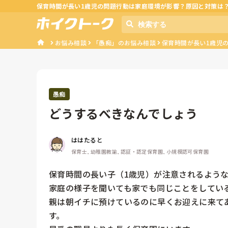
保育時間が長い1歳児の問題行動は家庭環境が影響？原因と対策は
お悩み相談
「愚痴」のお悩み相談
保育時間が長い1歳児
愚痴
どうするべきなんでしょう
ははたると
保育士, 幼稚園教諭, 認証・認定保育園, 小規模認可保育園
保育時間の長い子（1歳児）が注意されるような
家庭の様子を聞いても家でも同じことをしている
親は朝イチに預けているのに早くお迎えに来て
す。
