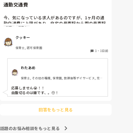
通勤交通費
ホールに行っているクラスにお邪魔するのも良いかなと
思います！いつもと違うおもちゃ、室内に興味津々で
す！
今、気になっている求人があるのですが、1ヶ月の通
勤交通費に上限があり、自宅の最寄駅から園の最寄駅
転職
保育士
までの通勤定期代が5,000円ほどオーバーします

たかが5,000円と考えるか…

クッキー
私としてはなかなか大きい金額なので、この時点で応
募を迷っているのですが、皆さんならどうしますか？
保育士, 認可保育園
1
・
1日前
わたあめ
保育士, その他の職種, 保育園, 放課後等デイサービス, 児童
発達支援施設
応募しません😭！！

自腹切るのは嫌です、。🥺！

回答をもっと見る
話題のお悩み相談をもっと見る