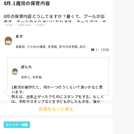
8月.1歳児の保育内容
8月の保育内容どうしてますか？暑くて、プ一ルが出
来ず、ホ一ルのとりあいになります。ホ一ルでは、ボ
制作
保育内容
1歳児
一ルや平均台、風船で遊んでいます。製作で、うちわ
や望遠鏡や風鈴🎐製作をしたりしますが、なかなか、
あす
集中できません。1歳児クラスです、玩具で遊ばせな
がら、何人かずつよんで、やっています。何か、いい
看護師, その他の職種, 保育園, 認可外保育園, 病児保
アイデアや、工夫など、何でもいいので、教えて下さ
1
・
1日前
育, 病院内保育, その他の職場
い。
ぽんた
保育士, 保育園
1歳児の製作だと、何か一つ行うくらいで良いかなと思
います。

例えば、出来上がったうちわにスタンプをする。もしく
は、手形やスタンプなどを子どもがしたものを、後から
うちわの形に切る。1歳児なんて集中できないです。興
回答をもっと見る
味を持って来てくれただけで十分です。

お部屋では、ビニールシートを敷いて、片栗粉粘土、寒
キャリア・転職
天や春雨遊び、氷遊び、など間食遊びをたくさん行って
います。
