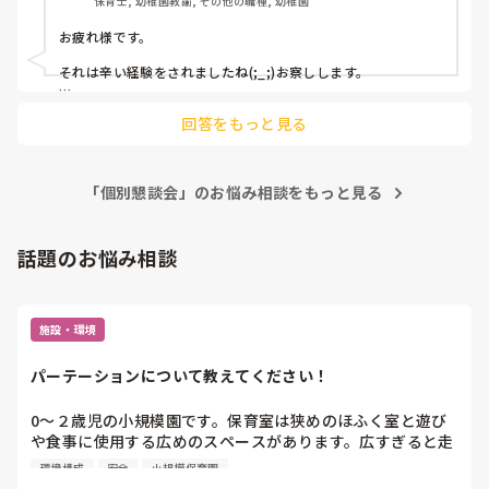
保育士, 幼稚園教諭, その他の職種, 幼稚園
くて、大反省です。これからはいいことを伝えて、もう一度
信頼関係を気づいていくつもりですが、似た経験された方、
お疲れ様です。

今後どのように接していきましたか？
それは辛い経験をされましたね(;_;)お察しします。

私も保護者を怒らせたことがあります。どちらに非があったか
回答をもっと見る
は別として、とにかく不快にさせてしまったことは心から謝り
ました。お互いにオトナですので、誠心誠意謝罪したあとに
は、妙な空気はありましたが、なんとか大きく揉めることなく
過ごすことができました。

「個別懇談会」のお悩み相談をもっと見る
不快な気持ちにさせてしまったこと、とにかく謝っていくこと
が大切だと思います。

話題のお悩み相談
応援しています。
施設・環境
パーテーションについて教えてください！
0〜２歳児の小規模園です。保育室は狭めのほふく室と遊び
や食事に使用する広めのスペースがあります。広すぎると走
り回ったりして落ち着かないので、活動によってパーテーシ
環境構成
安全
小規模保育園
ョンで仕切っています。このパーテーションがウレタンのよ