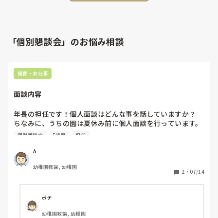
「個別懇談会」のお悩み相談
保育・お仕事
面談内容
年長の担任です！個人面談はどんな事を話していますか？

ちなみに、うちの園は夏休み前に個人面談を行っています。
時間は15分くらいです！

個別懇談会
5歳児
担任
年長以外の学年もぜひ教えてください!!
A
幼稚園教諭, 幼稚園
2
・
07/14
ポチ
幼稚園教諭, 幼稚園