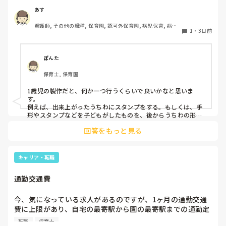
クラスです、玩具で遊ばせながら、何人かずつよんで、やっ
あす
ています。何か、いいアイデアや、工夫など、何でもいいの
看護師, その他の職種, 保育園, 認可外保育園, 病児保育, 病院
で、教えて下さい。
1
・
3日前
内保育, その他の職場
ぽんた
保育士, 保育園
1歳児の製作だと、何か一つ行うくらいで良いかなと思いま
す。

例えば、出来上がったうちわにスタンプをする。もしくは、手
形やスタンプなどを子どもがしたものを、後からうちわの形に
切る。1歳児なんて集中できないです。興味を持って来てくれ
回答をもっと見る
ただけで十分です。

お部屋では、ビニールシートを敷いて、片栗粉粘土、寒天や春
雨遊び、氷遊び、など間食遊びをたくさん行っています。

キャリア・転職
ホールに行っているクラスにお邪魔するのも良いかなと思いま
通勤交通費
す！いつもと違うおもちゃ、室内に興味津々です！
今、気になっている求人があるのですが、1ヶ月の通勤交通
費に上限があり、自宅の最寄駅から園の最寄駅までの通勤定
期代が5,000円ほどオーバーします

転職
保育士