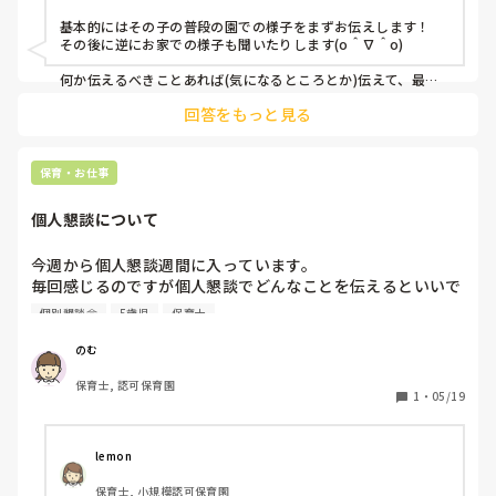
基本的にはその子の普段の園での様子をまずお伝えします！

その後に逆にお家での様子も聞いたりします(о＾∇＾о)

何か伝えるべきことあれば(気になるところとか)伝えて、最後
に保護者のかたにも伝えたいこととか質問とか話したいこと全
回答をもっと見る
て話せたか聞いて、終了してます！

ご参考になれば♪
保育・お仕事
個人懇談について
今週から個人懇談週間に入っています。

毎回感じるのですが個人懇談でどんなことを伝えるといいで
しょうか？

個別懇談会
5歳児
保育士
1ヶ月間の子どもの様子は伝えるとして、その他の会話の膨
らまし方がイマイチ掴めておらず、

のむ
これであってるのかな？っという疑問ばかりです。

保育士, 認可保育園
私の後輩はしっかりとベテラン保育士の懇談の様子を側で見
1
・
05/19
学する機会があったようですが、

私が入社した時は全くそのような配慮がなく、

急に「今日〇〇さんの懇談よろしくね」という形で個人懇談
lemon
デビューをしました(笑)

保育士, 小規模認可保育園