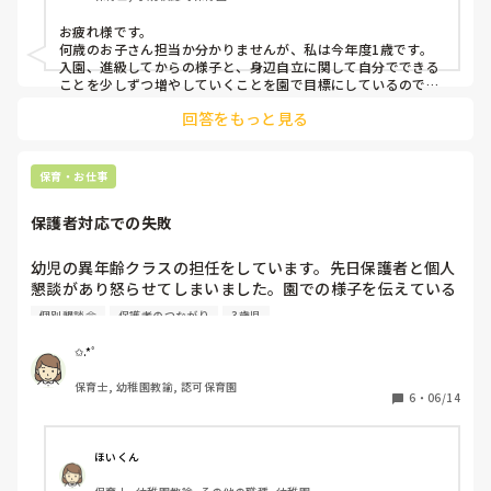
なので個人懇談でこんなこと伝えてます！などのアイディア
お疲れ様です。

やこんな言い方に気をつけています！などの配慮点などあれ
何歳のお子さん担当か分かりませんが、私は今年度1歳です。
ば教えてください！
入園、進級してからの様子と、身辺自立に関して自分でできる
ことを少しずつ増やしていくことを園で目標にしているので、
おうちでもやってみてくださいと伝えようと思います。

回答をもっと見る
大きいクラスの時は、身辺自立でまだ難しいことと小学校に向
けて集団の中で、座ってお話が聞けているか、指示がきちんと
理解できているかなどを伝えていました。

保育・お仕事
マイナス面ばかりではなく、こんな事ができている、その子の
良い部分をあとに伝えるようにしました。マイナス面ばかりだ
保護者対応での失敗
と保護者も気持ちが落ちてしまいますので。

参考になるか。。。頑張ってください☺️
幼児の異年齢クラスの担任をしています。先日保護者と個人
懇談があり怒らせてしまいました。園での様子を伝えている
と、マイナスなことを伝えていて、言い方が悪かったです。
個別懇談会
保護者のつながり
3歳児
(言い訳になりますが、自分の中では補足しながら伝えたつ
もりです。)保護者からも言い方について言われました。終
✩.*˚
了後もう1人の担任に「もっと良いことが聞けると思って
保育士, 幼稚園教諭, 認可保育園
た」と個人懇談やり直しを訴えてきています。産前というこ
6
・
06/14
ともありナイーブになっているのに、言い方で不快にさせて
しまいました。懇談はやり直す予定です。月曜日は言葉足ら
ずで言い方が悪く、不快な思いをさせてしまったことを謝罪
ほいくん
予定です。この仕事を始めて10年以上たってますが、情けな