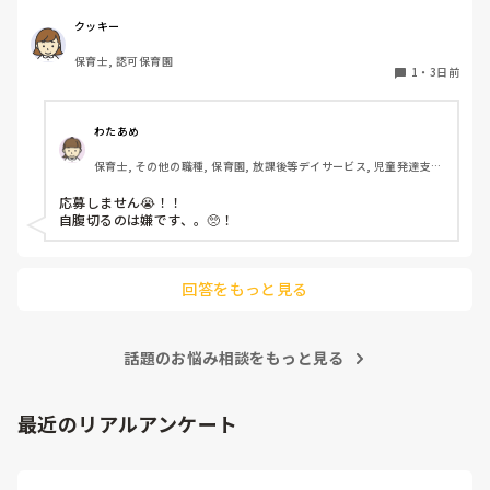
たかが5,000円と考えるか…

私としてはなかなか大きい金額なので、この時点で応募を迷
クッキー
っているのですが、皆さんならどうしますか？
保育士, 認可保育園
1
・
3日前
わたあめ
保育士, その他の職種, 保育園, 放課後等デイサービス, 児童発達支援
施設
応募しません😭！！

自腹切るのは嫌です、。🥺！

回答をもっと見る
話題のお悩み相談をもっと見る
最近のリアルアンケート