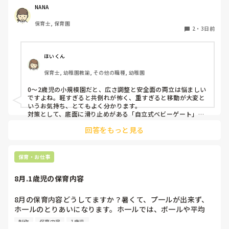
うな素材で軽いので、ちょっと体が当たると倒れたり、つか
NANA
まり立ちが不安定な子にとっては共倒れになったりで危険で
保育士, 保育園
す。かと言って固定してしまうと活動によって柔軟に移動す
2
・
3日前
ることができなくなってしまうし…以前勤務していた園では
しっかりした重いものを置いていましたが、移動が大変で使
い勝手が悪く、子どもがぶつかって倒れた時に怖い思いをし
ほいくん
ました。

保育士, 幼稚園教諭, その他の職種, 幼稚園
皆さんの園ではどんなもので工夫されていますか？
0〜2歳児の小規模園だと、広さ調整と安全面の両立は悩ましい
ですよね。軽すぎると共倒れが怖く、重すぎると移動が大変と
いうお気持ち、とてもよく分かります。

対策として、底面に滑り止めがある「自立式ベビーゲート」な
ら、つかまり立ちでも倒れにくく移動も楽でおすすめです。ま
回答をもっと見る
た、ストッパー付きキャスターをつけたロー棚を仕切りにすれ
ば、倒れず収納にもなって一石二鳥です。

今のウレタン製を活かすなら、壁や固定家具で挟む配置にした
り、脚元に水入りペットボトルなどの重りを付けて補強してみ
保育・お仕事
てくださいね。安全で使いやすい方法が見つかるよう応援して
8月.1歳児の保育内容
8月の保育内容どうしてますか？暑くて、プ一ルが出来ず、
ホ一ルのとりあいになります。ホ一ルでは、ボ一ルや平均
台、風船で遊んでいます。製作で、うちわや望遠鏡や風鈴🎐
制作
保育内容
1歳児
製作をしたりしますが、なかなか、集中できません。1歳児