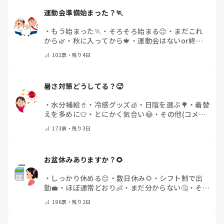
運動会準備始まった？🏃
・
もう始まった🏃
・
そろそろ始まる😊
・
まだこれ
から🌿
・
秋に入ってから🍁
・
運動会はないor終わ
った✨
・
その他(コメントで教えてください)
102
票・
残り4日
暑さ対策どうしてる？🥵
・
水分補給🥤
・
冷感グッズ🧊
・
日陰を選ぶ🌳
・
着替
えを多めに👕
・
とにかく気合い😂
・
その他(コメン
トで教えてください)
173
票・
残り3日
お盆休みありますか？🌻
・
しっかり休める😊
・
数日休み🌻
・
シフト制で出
勤💼
・
ほぼ通常どおり👶
・
まだ分からない🤔
・
その
他(コメントで教えてください)
196
票・
残り2日