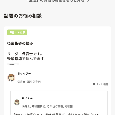
「生活」のお悩み相談をもっと見る
話題のお悩み相談
保育・お仕事
後輩指導の悩み
リーダー保育士です。

後輩指導で悩んでます。

初めて年長を持つ後輩がいますが

保育士
初めての割にわからないことを聞きにこなかったり、聞かな
いで様子見てると直前になるまで何もアクションがなかった
ちゃっぴー
り

保育士, 認可保育園
他の職員に聞いてる様子もなくて

2
・
2日前
もう何考えてるんだかさっぱりです。

よほど自分に聞きづらいのか、聞く必要性さえ感じないの
ほいくん
か、もうよくわからないです。

保育士, 幼稚園教諭, その他の職種, 幼稚園
対応にも悩みます。
初めての年長クラスで動きが見えず、直前まで相談もないと