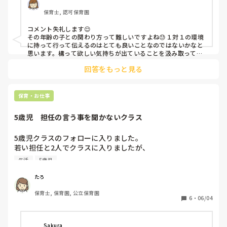
どう関わり、保護者にお伝えしたらわかってくれるのでしょ
保育士, 認可保育園
うか。
コメント失礼します😌

その年齢の子との関わり方って難しいですよね😓１対１の環境
に持って行って伝えるのはとても良いことなのではないかなと
思います。構って欲しい気持ちが出ていることを汲み取ってあ
げられているようなので『ちゃんと見ているよ』というのがそ
回答をもっと見る
の子に伝わると良いですね。お家ではどのような様子か保護者
の方に探ってみるのも良いかもしれません。
保育・お仕事
5歳児　担任の言う事を聞かないクラス
5歳児クラスのフォローに入りました。

若い担任と2人でクラスに入りましたが、

子どもたちは担任とまだ関係が作れていないのか、あまり話
生活
5歳児
を聞かず、午睡の時間はほとんどの子が喋ったり座っていた
り。

たろ
動きの大きいくて、寝づらい一人の子に担任がつくと、その
保育士, 保育園, 公立保育園
他の子のことは担任も注意するものの聞かず。

6
・
06/04
初めてその状況になったので、『担任はどうしたいのか
な？』と様子を見てしまいました。結局通りかかった主任先
生が静かにさせて、眠りにつけました。

Sakura