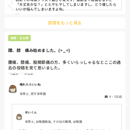
「大丈夫かな？」とヒヤヒヤしてしまいますし、どう接したら
いいか悩んでしまいますよね。

後輩側は「何が分からないかも分からない状態」だったり、
回答をもっと見る
「こんなこと聞いたら迷惑かな」と抱え込んでいるケースがと
ても多いです。

待つスタイルから一歩踏み出して、リーダー側から「〇〇の
保育・お仕事
件、どこまで進んだ？」「困ってることない？」と具体的に声
をかけて進捗を確認する仕組みを作ってみてください。

腰、膝　痛み始めました。(>_<)
「毎日夕方に5分だけ進捗確認の時間を取る」などルール化し
てしまうと、後輩も質問しやすくなりますよ。一人で抱え込ま
腰痛、膝痛、股関節痛の方、多くいらっしゃるなとここの過
ず、声をかけやすい雰囲気作りから試してみてくださいね。
去の投稿を見て思いました。

1歳児
正社員
私は50代正社員1歳児担任です。

晴れたらいいね
という私も、２週間前、初めて腰痛になりました。

保育士, 認可保育園
右腰が痛くて、起き上がれない。

4
・
1日前
ようやく起き上がっても、立てない。

ようやく立てたら、しゃがめない。

ほいくん
驚きました。

保育士, 幼稚園教諭, その他の職種, 幼稚園
通院して、コルセット、湿布、痛み止め、電気などで１週間