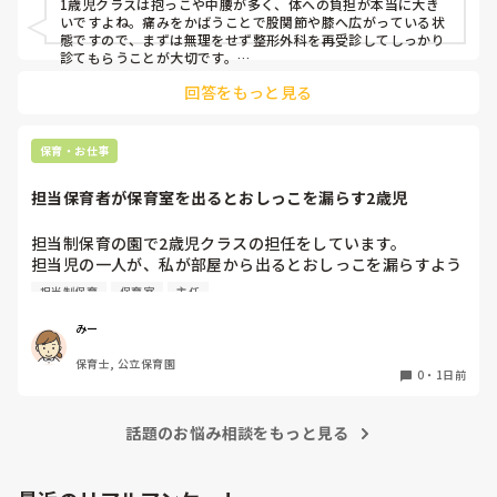
1歳児クラスは抱っこや中腰が多く、体への負担が本当に大き
乗り切ったら

いですよね。痛みをかばうことで股関節や膝へ広がっている状
週末には、左が痛みだし、これも痛み止めや湿布で抑えて仕
態ですので、まずは無理をせず整形外科を再受診してしっかり
事をしていたら、

診てもらうことが大切です。

現場復帰の際は、床での立ち座りを避けるために低い椅子を活
股関節、お尻、太もも、膝まで来はじめてしまいました。

回答をもっと見る
用したり、抱っこや重い作業は周囲の先生に相談して頼むよう
床から支えなしに立ち上がりにくくなり、痛みが走ります。

にしてください。今はご自身の体を最優先に、しっかり休んで
立ち続けると、腰や股関節にきます。

くださいね。
自転車通勤ですが、それも、膝や太ももに痛みが来始めまし
保育・お仕事
た。

担当保育者が保育室を出るとおしっこを漏らす2歳児
今は８月。

１週間休んでいます。

担当制保育の園で2歳児クラスの担任をしています。

担当児の一人が、私が部屋から出るとおしっこを漏らすよう
家でもやることはあります。

になりました。

日常生活すら支障をきたすほどになりました。

担当制保育
保育室
主任
その子はパンツで過ごしていて、排尿間隔も空いています。
4月から私への執着が強かったのですが、特に寝かしつけの
椅子に座って作業をすれば？

みー
時に私がそばに行かないと繰り返し大きい声で呼んだり私が
と、園で言われました。

保育士, 公立保育園
寝かしつけしている子にちょっかいを出したり、何回もトイ
なので、子ども椅子程度の高さの踏み台に座って、試してみ
0
・
1日前
レに行きたいと言っていました。行ったところで出ないこと
ました。

もしばしば… 

パンツで寝れる子が増えてきて、寝かしつけの時にトイレに
話題のお悩み相談をもっと見る
ただじっと座っていても、5分も座ればお尻に痛みがきま
行きたい子が時差でいるのですが、私がその対応で外に出よ
す。

うとするとその子も行きたがります。

この高さの作業だと意外に、

しかし寝かしつけに入る前にトイレでしっかり排尿している