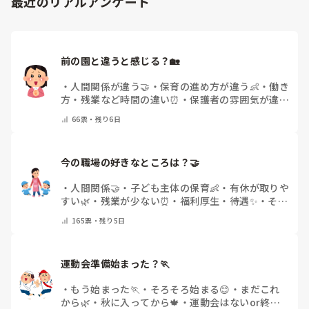
最近のリアルアンケート
体をひねる、少し立ち上がる、体を折りたたむような姿勢に
ので、その子には待っててねといい外に出ていました。今日
なること多いことに気づきました。

はそれで2回漏らしています。

その度にあちらこちらに痛みが来て

2回目は私は見ていないのですが、かなり微量だったそう
立ち上がる時には、膝や太ももが固まり痛みが……

で、クラスのリーダーの先生から絞り出して注意を引こうと
前の園と違うと感じる？🏡
しているように見えると言われました。

日頃からそのことの関わりはしっかり持てるように意識はし
腰痛、膝痛お持ちの方は、どの程度の痛みで働かれているの
・
人間関係が違う🤝
・
保育の進め方が違う👶
・
働き
ていますが…

でしょうか。

方・残業など時間の違い⏰
・
保護者の雰囲気が違う
今後どのように関わっていけばいいのか悩んでいます。

💬
・
給料が違う
・
転職経験なし
・
その他(コメント
痛みには強い方と思っていました。

66
票・
残り6日
で教えてください)
出産等で、幾度か開腹手術をしましたが、翌日には歩けまし
たし…

今の職場の好きなところは？🤝 
今回は、今少し治まっている痛みがぶり返したどうしようと
いう思いもあり、ちょっと無理かも…と思い始めています。

・
人間関係🤝
・
子ども主体の保育👶
・
有休が取りや
すい🌿
・
残業が少ない⏰
・
福利厚生・待遇✨
・
その
まだ急性期ということと、昔、夫が腰を痛めてすぐに整骨院
他(コメントで教えてください)
165
票・
残り5日
に行ってより酷くなって帰ってきたことがあり、怖くて行け
ていません。

運動会準備始まった？🏃
・
もう始まった🏃
・
そろそろ始まる😊
・
まだこれ
から🌿
・
秋に入ってから🍁
・
運動会はないor終わ