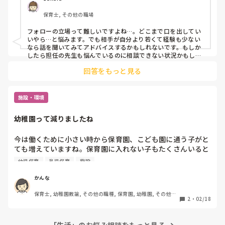
担任に、どうしたかったのか聞いたらよかったかな、自分は
保育士, その他の職場
どういう立ち位置でフォローすればよかったかなと反省して
います。

フォローの立場って難しいですよね…。どこまで口を出してい
クラスの子的には、力は持っているし、寝ることの大切さも
いやら…と悩みます。でも相手が自分より若くて経験も少ない
分かっている子どもたちだと感じています。

なら話を聞いてみてアドバイスするかもしれないです。もしか
したら担任の先生も悩んでいるのに相談できない状況かもしれ
ないので。
皆さんなら、どうされますか？
回答をもっと見る
施設・環境
幼稚園って減りましたね
今は働くために小さい時から保育園、こども園に通う子がと
ても増えていますね。保育園に入れない子もたくさんいると
聞きます。

幼児保育
乳児保育
施設
一方幼稚園に通う子どもは人数が減っています…幼稚園がこ
れからも続いていくためにはどうしたらいいと思いますか？

かんな
早朝や夕方までの預かり、毎日給食などなんでも思ったこと
保育士, 幼稚園教諭, その他の職種, 保育園, 幼稚園, その他の
を教えてください。
2
・
02/18
職場