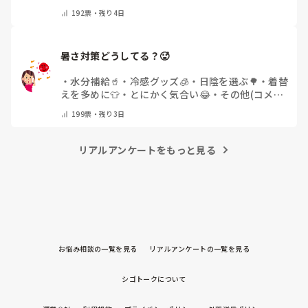
った✨
・
その他(コメントで教えてください)
192
票・
残り4日
暑さ対策どうしてる？🥵
・
水分補給🥤
・
冷感グッズ🧊
・
日陰を選ぶ🌳
・
着替
えを多めに👕
・
とにかく気合い😂
・
その他(コメン
トで教えてください)
199
票・
残り3日
リアルアンケートをもっと見る
お悩み相談の一覧を見る
リアルアンケートの一覧を見る
シゴトークについて