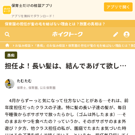
保育士
だけの相談アプリ
アプリで開く
アプリを無料でダウンロード！
保育園の担任が髪の毛を結ばない理由とは？放置の真相は？
お悩み相談
「愚痴」のお悩み相談
保育園の担任が髪の毛を結ばない理由とは？放
愚痴
担任よ！長い髪は、結んであげて欲し
い！
たむたむ
保育士, 保育園, 公立保育園
　4月からずーっと気になって仕方ないことがある…それは、前
年度担任だったクラスの子達。特に髪の長い子達の髪が、毎日
午睡後からボサボサで放ったらかし（ゴムは外したまま）…そ
のままおやつを食べたの？っていうか、そのボサボサのまま外
遊び？夕方、他クラス担任の私が、園庭でたまたま気づいた時