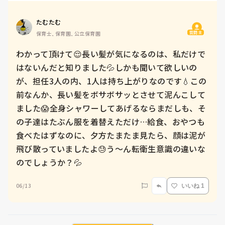
たむたむ
質問主
保育士, 保育園, 公立保育園
わかって頂けて😌長い髪が気になるのは、私だけで
はないんだと知りました💦しかも聞いて欲しいの
が、担任3人の内、1人は持ち上がりなのです💧この
前なんか、長い髪をボサボサッとさせて泥んこして
ました😱全身シャワーしてあげるならまだしも、そ
の子達はたぶん服を着替えただけ…給食、おやつも
食べたはずなのに、夕方たまたま見たら、顔は泥が
飛び散っていましたよ😓う〜ん転衛生意識の違いな
のでしょうか？💦
06/13
いいね 1