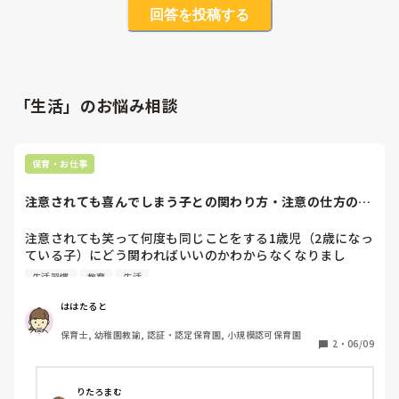
回答を投稿する
「生活」のお悩み相談
保育・お仕事
注意されても喜んでしまう子との関わり方・注意の仕方のア
ドバイスをくださ...
注意されても笑って何度も同じことをする1歳児（2歳になっ
ている子）にどう関わればいいのかわからなくなりまし
た…。

生活習慣
教育
生活
1対1でお話するとわかってくれるのですが、集団（5人以
上）になると構ってほしいのか何度も注意されるようなこと
ははたると
をします。

保育士, 幼稚園教諭, 認証・認定保育園, 小規模認可保育園
もともと保育時間が長かったり（7:00〜18:00）、保護者が
2
・
06/09
今年入ったくらいに2人目妊娠がわかり、、といろいろ理由
があるのはわかっているのですが、保育園だけではフォロー
がしきれなくなってきました。

りたろまむ