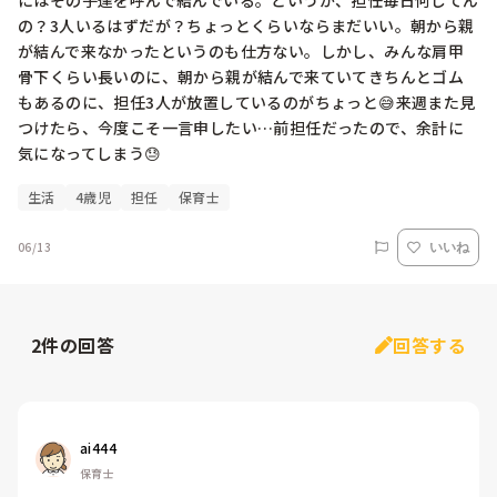
にはその子達を呼んで結んでいる。というか、担任毎日何してん
の？3人いるはずだが？ちょっとくらいならまだいい。朝から親
が結んで来なかったというのも仕方ない。しかし、みんな肩甲
骨下くらい長いのに、朝から親が結んで来ていてきちんとゴム
もあるのに、担任3人が放置しているのがちょっと😅来週また見
つけたら、今度こそ一言申したい…前担任だったので、余計に
気になってしまう😓
生活
4歳児
担任
保育士
06/13
いいね
2
件の回答
回答する
ai444
保育士