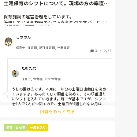
土曜保育のシフトについて。現場の方の率直な
意見を伺いたいです。
保育施設の運営管理をしています。

管理している全施設のシフトを組むのですが、どうし
土曜保育
管理職
シフト
ても土曜保育だけは入れる方が少なく、いつも苦労し
ています。

しののん
応募の段階では皆、月1〜2回の土曜出勤があることに
同意して入職しているはずですが、いざ勤務が始まる
保育士, 保育園, 認可保育園, 学童保育
と一日も土曜出勤が出来ない方ばかりです。

31
・
12/22
そこで、

たむたむ
①土曜日の希望休は2日まで、と制限をかける

②毎月、必ず土曜保育に入ることのできる日を1日だ
保育士, 保育園, 公立保育園
けピックアップしてもらう

③仮シフトが出た時、土曜出勤が難しければ自身で代
うちの園は③です。４月に一年分の土曜日出勤日を決め
わりの人を交渉して見つけてもらう

ていますよ。あみだくじで順番を決めて、その順番通り
にシフトを入れていきます。月一が基本ですが、シフト
上記のいずれかの対策を取り入れることを考えていま
を9人で2人ずつ回すので、土曜日が4週しかない月は無
しの時もありますよ。その土曜日が出られない人は、同
す。

回答をもっと見る
じシフト時間の人と自分で交代して貰い、主任に報告し
てます。
是非、現場の方の意見をお聞かせください。
保育・お仕事
👑殿堂入り