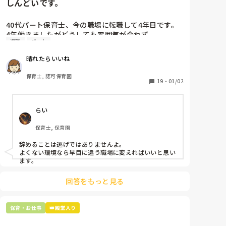
しんどいです。
40代パート保育士、今の職場に転職して4年目です。

4年働きましたがどうしても雰囲気が合わず

退職
パート
退職しようと思っています。

晴れたらいいね
周りの職員は、勤続10年以上から何十年という先生が
ほとんどです。

保育士, 認可保育園
保護者子どもの愚痴悪口が多く、

19
・
01/02
子どもの前でも

今で言う不適切保育も　

らい
仕方ないよね

もう何も言わずに

保育士, 保育園
子どもの言いなりになればいいんだね

などいう意見で…

辞めることは逃げではありませんよ。

よくない環境なら早目に違う職場に変えればいいと思い
上の先生に相談することは難しそうです。

ます。
主任は同じ考えですし、園長は不在のことが多いで
す。

回答をもっと見る
最後の職場にしようと思っていましたが

正直苦しい。

保育・お仕事
👑殿堂入り
辞めることは逃げ、と、過去辞めた人も何年も言われ