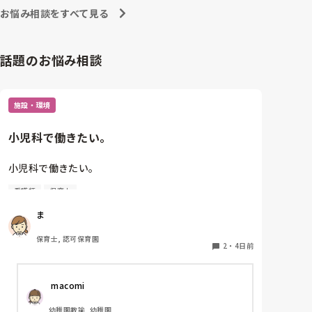
お悩み相談をすべて見る
話題のお悩み相談
施設・環境
小児科で働きたい。
小児科で働きたい。

看護師
保育士
保育士2年目です。

ま
今は保育園勤務ですが、

本当は小児科で保育士として

保育士, 認可保育園
働きたいです。

2
・
4日前
しかし、地方なのかそのような求人が

 macomi
ほぼなく、ホームページなどもチェック

していますが見つかりません😭

幼稚園教諭, 幼稚園