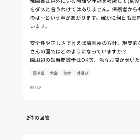
現園長は戸外にいる時間や年齢を考慮して(幼児
をダメと言うわけではありません。保護者から
のは…という声があがります。確かに何日も室
います。

安全性や正しさで言えば前園長の方針、現実的
さんの園ではどのようになっていますか？

園周辺の短時間散歩はOK等、色々お聞かせい
熱中症
安全
散歩
外遊び
08/29
2
件の回答