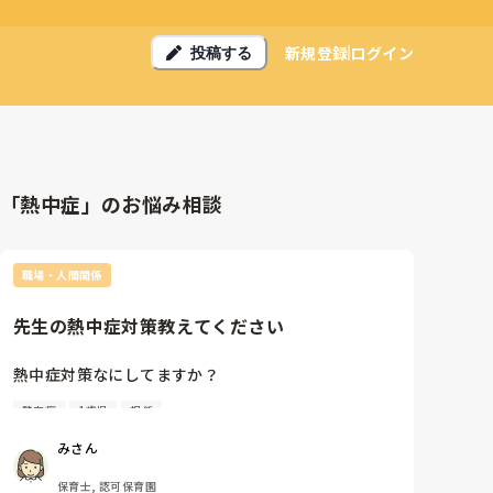
新規登録
ログイン
投稿する
「熱中症」のお悩み相談
職場・人間関係
先生の熱中症対策教えてください
熱中症対策なにしてますか？

熱中症
1歳児
担任
先週末から今日まで、16:00過ぎると熱中症のような
症状(頭痛・吐き気)がでます。

みさん
1歳児担任で出勤から退勤まで常にバタバタと動き回
保育士, 認可保育園