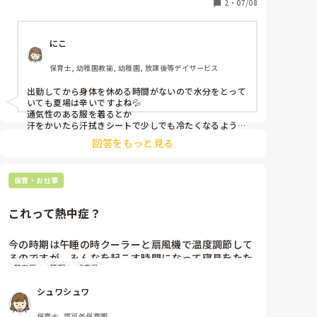
り、声を出し...

2
・
07/08
お茶はこまめに飲んで.1リットル以上は飲んでいるの
にこ
に熱中症のような症状がでてしまいます。。。

保育士, 幼稚園教諭, 幼稚園, 放課後等デイサービス
先生方はどんな対策されていますか？？
出勤してから身体を休める時間がないので水分をとって
いても夏場は辛いですよね💦

通気性のある服を着るとか

汗をかいたら汗拭きシートで少しでも冷たくなるように
するとか、もうとにかく水分を摂りまくるとかそんなこ
回答をもっと見る
としかできませんでした💦

水分だけだけど熱中症は防げないので

塩分チャージなどもこまめに摂取するといいですよ！！
保育・お仕事
これって熱中症？
今の時期は午睡の時クーラーと扇風機で温度調節して
るのですが、みんなを起こす時間になって寝具をたた
熱中症
睡眠
3歳児
んで、ゴザをしまう為１度クーラー消して窓あけて扇
風機を強めに回してしばらくしたら３歳の女の子が
シュワシュワ
「あつい」「あつい」と言い出したので少し多めに水
を飲ませて体温を計ってみたら36.7と平熱でした。そ
保育士, 認可外保育園