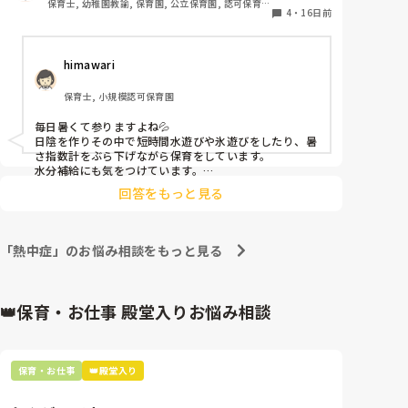
保育士, 幼稚園教諭, 保育園, 公立保育園, 認可保育
4
・
16日前
園
himawari
保育士, 小規模認可保育園
毎日暑くて参りますよね💦

日陰を作りその中で短時間水遊びや氷遊びをしたり、暑
さ指数計をぶら下げながら保育をしています。

水分補給にも気をつけています。

私の園はホールがないので少しでも気分転換になるよう
回答をもっと見る
心がけています!
「熱中症」のお悩み相談をもっと見る
👑保育・お仕事 殿堂入りお悩み相談
保育・お仕事
👑殿堂入り