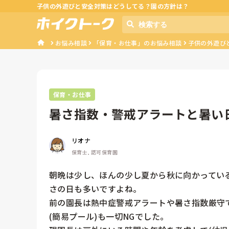
子供の外遊びと安全対策はどうしてる？園の方針は？
お悩み相談
「保育・お仕事」のお悩み相談
子供の外遊び
保育・お仕事
暑さ指数・警戒アラートと暑い
リオナ
保育士, 認可保育園
朝晩は少し、ほんの少し夏から秋に向かってい
さの日も多いですよね。

前の園長は熱中症警戒アラートや暑さ指数厳守
(簡易プール)も一切NGでした。
