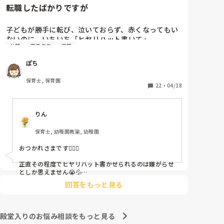
転職したばかりですが
子どもが勝手に転び、泣いておらず、赤くなってもい
ないのに、いちいち「ヒヤリハット書いて」

休憩
園長先生
退職
と書かされ

休憩時間に書くしかなく、辛いです

ぽち
（そう言う本人は書かない）

保育士, 保育園
しかも、上司に↑この内容でも

22
・
04/18
「どうしたらなくせるか」

ちゃんと考えて対策を練って書き込むようにと。

りん
呼ばれて一緒に対策を考えさせられること多数

保育士, 幼稚園教諭, 幼稚園
これだけで30〜40分拘束されて辛いです

おつかれさまです🙇🏻‍♀️

皆さんの園はどうですか?
正直その程度でヒヤリハット書かせられるのは嫌がらせ
としか思えません😭💦

他の先生方も同様のことをされているのでしょうか？

回答をもっと見る
あまりご無理されませんよう…😢
殿堂入りのお悩み相談をもっと見る