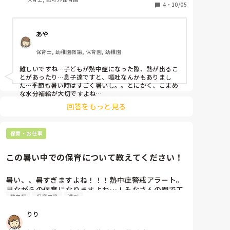
れからまた10分後ぐらいに「あつい」「あつい」と言
4
・
10/05
い出したので今度は担任の先生に、ずっと暑いと訴え
かけてる事を伝えました。首の所に冷えピタを貼って
あや
あげたみたいで、それからは、あついと言わなくなり
ました。その子のあの症状は熱中症の一歩手前だった
保育士, 幼稚園教諭, 保育園, 幼稚園
のでしょうか?
難しいですね…子どもが熱中症になった際、熱が出るこ
とがあったり…息子達ですと、嘔吐なんかもありまし
た…季節も暑い時はすごく暑いし。。とにかく、こまめ
な水分補給が大切ですよね…
回答をもっと見る
保育・お仕事
この暑い中での保育について教えてください！
暑い、、暑すぎますよね！！！熱中症警戒アラート。
見ながらの保育になりますよね…！みなさんの園で工
熱中症
保育内容
遊び
夫されている、暑さのしのぎ方や、暑さ対策などはあ
りますか？ぜひ教えてください🥵☀️参考にさせてくだ
りり
さい✨