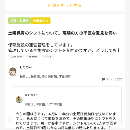
回答をもっと見る
最後の職場にしようと思っていましたが

正直苦しい。

辞めることは逃げ、と、過去辞めた人も何年も言われ続けて
保育・お仕事
👑殿堂入り
土曜保育のシフトについて。現場の方の率直な意見を伺いた
いです。
保育施設の運営管理をしています。

管理している全施設のシフトを組むのですが、どうしても土
曜保育だけは入れる方が少なく、いつも苦労しています。

土曜保育
管理職
シフト
応募の段階では皆、月1〜2回の土曜出勤があることに同意し
て入職しているはずですが、いざ勤務が始まると一日も土曜
しののん
出勤が出来ない方ばかりです。

保育士, 保育園, 認可保育園, 学童保育
31
・
12/22
そこで、

①土曜日の希望休は2日まで、と制限をかける

②毎月、必ず土曜保育に入ることのできる日を1日だけピッ
たむたむ
クアップしてもらう

保育士, 保育園, 公立保育園
③仮シフトが出た時、土曜出勤が難しければ自身で代わりの
人を交渉して見つけてもらう

うちの園は③です。４月に一年分の土曜日出勤日を決めていま
すよ。あみだくじで順番を決めて、その順番通りにシフトを入
上記のいずれかの対策を取り入れることを考えています。

れていきます。月一が基本ですが、シフトを9人で2人ずつ回す
ので、土曜日が4週しかない月は無しの時もありますよ。その