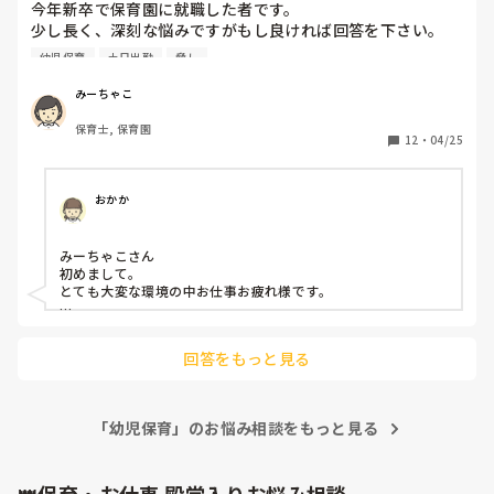
今年新卒で保育園に就職した者です。

少し長く、深刻な悩みですがもし良ければ回答を下さい。

幼児保育
土日出勤
脅し
昨年1年間、今の保育園で2歳児クラスのアルバイトをしてい
て楽しかったためそのまま就職しました。今は4歳児担任で
みーちゃこ
す。

保育士, 保育園
正社員になって、環境が大きく変わりました。まず、新卒関
12
・
04/25
係なく残業がある点。4月から毎日朝7時半〜20時まで保育
園にいます。(基本8:15〜16:15です)

しかし4月の給料明細を確認したところ残業手当は全く出て
おかか
おらず、毎日3時間以上サービス残業をしています。

また、ペアのリーダー保育士からミスをするとあからさまに
みーちゃこさん

冷たくされ、コミュニケーションが足りていないと毎日言わ
初めまして。

れる日々です。何か私が上手く出来ても褒めることは全くあ
とても大変な環境の中お仕事お疲れ様です。

りません。更にこれは新人の仕事、と面倒なことは全て任さ
れます。

きっと今は気持ち的にマイナスなのでマイナスなところばかり
保育方針もとても厳しく、叩いたり、立たせたり、怒鳴った
が目についてしまうかと思います。

回答をもっと見る
それは、働きすぎだったりオンオフがないと余裕も生まれない
りということも少なくありません。

ので当たり前かなと思います。

一見すると体罰のようにも感じます。

毎日とても辛いです。診断されたわけではありませんが、鬱
ペアリーダーではなく、もう少し上司の方に相談することはで
のような症状もあります。早く辞めればいいのに、と思う方
「幼児保育」のお悩み相談をもっと見る
きますか？

もいらっしゃると思うのですが、始まって1ヶ月、折角担任
退職する前に、なぜそうなったのかきちんと話すことも次に繋
がると思います。

なのにも関わらず辞めても良いのでしょうか？また気持ちと
自分の情緒が安定してこそ、仕事ができると思うので、まずは
しては明日にでも辞めたいのですが、伝えてからいつ頃退職