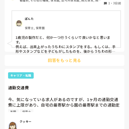
看護師, その他の職種, 保育園, 認可外保育園, 病児保育, 病院
で、教えて下さい。
1
・
3日前
内保育, その他の職場
ぽんた
保育士, 保育園
1歳児の製作だと、何か一つ行うくらいで良いかなと思いま
す。

例えば、出来上がったうちわにスタンプをする。もしくは、手
形やスタンプなどを子どもがしたものを、後からうちわの形に
切る。1歳児なんて集中できないです。興味を持って来てくれ
回答をもっと見る
ただけで十分です。

お部屋では、ビニールシートを敷いて、片栗粉粘土、寒天や春
雨遊び、氷遊び、など間食遊びをたくさん行っています。

キャリア・転職
ホールに行っているクラスにお邪魔するのも良いかなと思いま
通勤交通費
す！いつもと違うおもちゃ、室内に興味津々です！
今、気になっている求人があるのですが、1ヶ月の通勤交通
費に上限があり、自宅の最寄駅から園の最寄駅までの通勤定
期代が5,000円ほどオーバーします

転職
保育士
たかが5,000円と考えるか…

私としてはなかなか大きい金額なので、この時点で応募を迷
クッキー
っているのですが、皆さんならどうしますか？