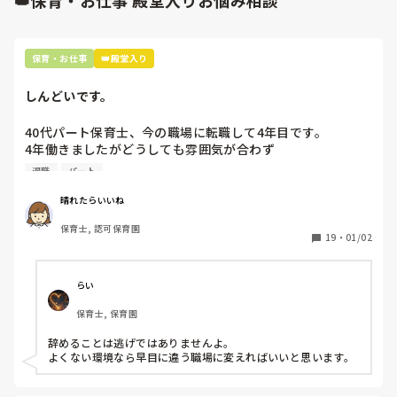
👑保育・お仕事 殿堂入りお悩み相談
出来るのでしょうか？
保育・お仕事
👑殿堂入り
しんどいです。
40代パート保育士、今の職場に転職して4年目です。

4年働きましたがどうしても雰囲気が合わず

退職しようと思っています。

退職
パート
周りの職員は、勤続10年以上から何十年という先生がほとん
晴れたらいいね
どです。

保育士, 認可保育園
保護者子どもの愚痴悪口が多く、

19
・
01/02
子どもの前でも

今で言う不適切保育も　

仕方ないよね

らい
もう何も言わずに

保育士, 保育園
子どもの言いなりになればいいんだね

などいう意見で…

辞めることは逃げではありませんよ。

よくない環境なら早目に違う職場に変えればいいと思います。
上の先生に相談することは難しそうです。

主任は同じ考えですし、園長は不在のことが多いです。
