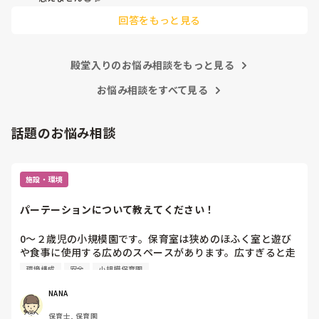
他の先生方も同様のことをされているのでしょうか？

回答をもっと見る
あまりご無理されませんよう…😢
殿堂入りのお悩み相談をもっと見る
お悩み相談をすべて見る
話題のお悩み相談
施設・環境
パーテーションについて教えてください！
0〜２歳児の小規模園です。保育室は狭めのほふく室と遊び
や食事に使用する広めのスペースがあります。広すぎると走
り回ったりして落ち着かないので、活動によってパーテーシ
環境構成
安全
小規模保育園
ョンで仕切っています。このパーテーションがウレタンのよ
うな素材で軽いので、ちょっと体が当たると倒れたり、つか
NANA
まり立ちが不安定な子にとっては共倒れになったりで危険で
保育士, 保育園