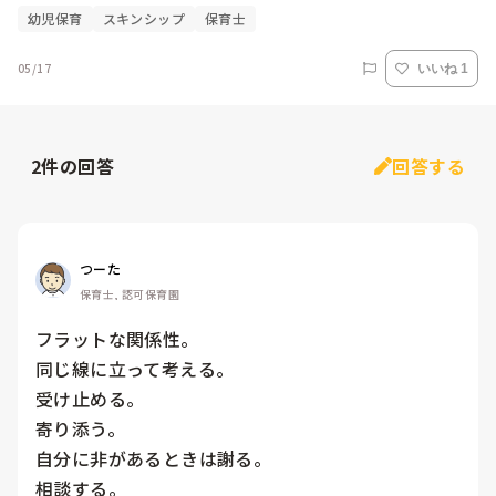
幼児保育
スキンシップ
保育士
05/17
いいね 1
2
件の回答
回答する
つーた
保育士, 認可保育園
フラットな関係性。

同じ線に立って考える。

受け止める。

寄り添う。

自分に非があるときは謝る。

相談する。
