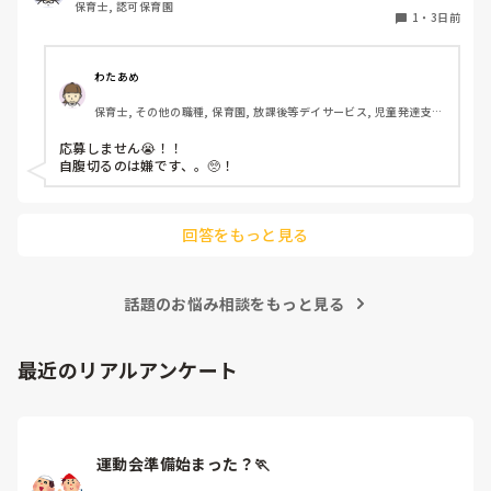
保育士, 認可保育園
1
・
3日前
わたあめ
保育士, その他の職種, 保育園, 放課後等デイサービス, 児童発達支援
施設
応募しません😭！！

自腹切るのは嫌です、。🥺！

回答をもっと見る
話題のお悩み相談をもっと見る
最近のリアルアンケート
運動会準備始まった？🏃