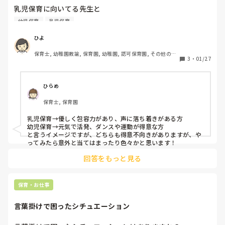
乳児保育に向いてる先生と

幼児保育に向いてる先生の

幼児保育
乳児保育
違いはなんですか？
ひよ
保育士, 幼稚園教諭, 保育園, 幼稚園, 認可保育園, その他の職
3
・
01/27
場
ひらめ
保育士, 保育園
乳児保育→優しく包容力があり、声に落ち着きがある方

幼児保育→元気で活発、ダンスや運動が得意な方

と言うイメージですが、どちらも得意不向きがありますが、や
ってみたら意外と当てはまったり色々かと思います！
回答をもっと見る
保育・お仕事
言葉掛けで困ったシチュエーション