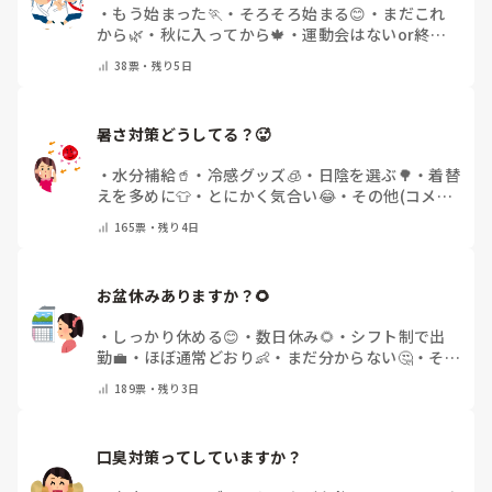
・
もう始まった🏃
・
そろそろ始まる😊
・
まだこれ
から🌿
・
秋に入ってから🍁
・
運動会はないor終わ
った✨
・
その他(コメントで教えてください)
38
票・
残り5日
暑さ対策どうしてる？🥵
・
水分補給🥤
・
冷感グッズ🧊
・
日陰を選ぶ🌳
・
着替
えを多めに👕
・
とにかく気合い😂
・
その他(コメン
トで教えてください)
165
票・
残り4日
お盆休みありますか？🌻
・
しっかり休める😊
・
数日休み🌻
・
シフト制で出
勤💼
・
ほぼ通常どおり👶
・
まだ分からない🤔
・
その
他(コメントで教えてください)
189
票・
残り3日
口臭対策ってしていますか？