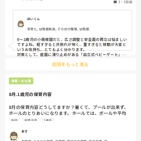
す。かと言って固定してしまうと活動によって柔軟に移動す
2
・
3日前
ることができなくなってしまうし…以前勤務していた園では
しっかりした重いものを置いていましたが、移動が大変で使
い勝手が悪く、子どもがぶつかって倒れた時に怖い思いをし
ほいくん
ました。

保育士, 幼稚園教諭, その他の職種, 幼稚園
皆さんの園ではどんなもので工夫されていますか？
0〜2歳児の小規模園だと、広さ調整と安全面の両立は悩ましい
ですよね。軽すぎると共倒れが怖く、重すぎると移動が大変と
いうお気持ち、とてもよく分かります。

対策として、底面に滑り止めがある「自立式ベビーゲート」な
ら、つかまり立ちでも倒れにくく移動も楽でおすすめです。ま
回答をもっと見る
た、ストッパー付きキャスターをつけたロー棚を仕切りにすれ
ば、倒れず収納にもなって一石二鳥です。

今のウレタン製を活かすなら、壁や固定家具で挟む配置にした
り、脚元に水入りペットボトルなどの重りを付けて補強してみ
保育・お仕事
てくださいね。安全で使いやすい方法が見つかるよう応援して
8月.1歳児の保育内容
8月の保育内容どうしてますか？暑くて、プ一ルが出来ず、
ホ一ルのとりあいになります。ホ一ルでは、ボ一ルや平均
台、風船で遊んでいます。製作で、うちわや望遠鏡や風鈴🎐
制作
保育内容
1歳児
製作をしたりしますが、なかなか、集中できません。1歳児
クラスです、玩具で遊ばせながら、何人かずつよんで、やっ
あす
ています。何か、いいアイデアや、工夫など、何でもいいの