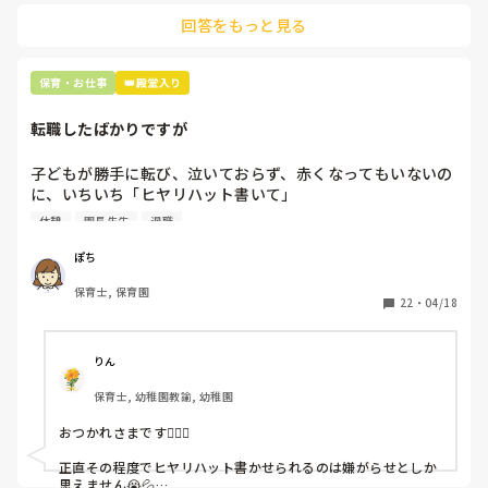
土曜日が出られない人は、同じシフト時間の人と自分で交代し
是非、現場の方の意見をお聞かせください。
回答をもっと見る
て貰い、主任に報告してます。
保育・お仕事
👑殿堂入り
転職したばかりですが
子どもが勝手に転び、泣いておらず、赤くなってもいないの
に、いちいち「ヒヤリハット書いて」

と書かされ

休憩
園長先生
退職
休憩時間に書くしかなく、辛いです

（そう言う本人は書かない）

ぽち
保育士, 保育園
しかも、上司に↑この内容でも

22
・
04/18
「どうしたらなくせるか」

ちゃんと考えて対策を練って書き込むようにと。

呼ばれて一緒に対策を考えさせられること多数

りん
保育士, 幼稚園教諭, 幼稚園
これだけで30〜40分拘束されて辛いです

おつかれさまです🙇🏻‍♀️

皆さんの園はどうですか?
正直その程度でヒヤリハット書かせられるのは嫌がらせとしか
思えません😭💦
