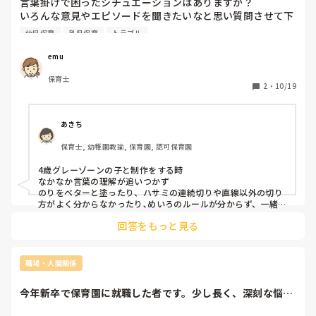
言葉掛けで困ったシチュエーションはありますか？

いろんな意見やエピソードを聞きたいなと思い質問させて下
さい！！

幼児保育
乳児保育
トラブル
よろしくお願いします。
emu
保育士
2
・
10/19
あきち
保育士, 幼稚園教諭, 保育園, 認可保育園
4歳グレーゾーンの子と制作をする時

なかなか言葉の理解が追いつかず

のりをベターと塗ったり、ハサミの連続切りや直線以外の切り
方がよく分からなかったり､めいろのルールが分からず、一緒
にしたり目で見えるように伝えてもあまり理解されてない時が
回答をもっと見る
困りました！
職場・人間関係
今年新卒で保育園に就職した者です。少し長く、深刻な悩み
ですがもし良けれ...