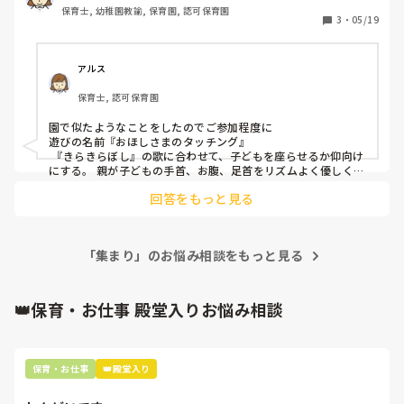
保育士, 幼稚園教諭, 保育園, 認可保育園
3
・
05/19
アルス
保育士, 認可保育園
園で似たようなことをしたのでご参加程度に

遊びの名前『おほしさまのタッチング』

 『きらきらぼし』の歌に合わせて、子どもを座らせるか仰向け
にする。 親が子どもの手首、お腹、足首をリズムよく優しくツ
ンツンと触る。

回答をもっと見る
 『天の川の揺ら揺らクルーズ』

 『バスにのって』の曲に合わせ、子どもを親の膝の上に乗せ
る。 親が自分の膝を左右に揺らし、「流れ星！」の合図で大き
く体を傾ける。

「集まり」のお悩み相談をもっと見る
 『満天の星空シアター』

 部屋を少し薄暗くし、童謡『たなばたさま』を流す。 親がシ
フォン布を頭上でひらひら動かし、子どもは手元でスズを鳴ら
👑保育・お仕事 殿堂入りお悩み相談
保育・お仕事
👑殿堂入り