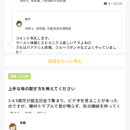
保育士, 保育園, 小規模認可保育園
4
・
10/26
ゆり
保育士, 保育園, 児童発達支援施設
コメント失礼します。

ラーメン体操とエビカニクス楽しいですよね😊

うちはバナナくん体操、フルーツポンチなどよくやっていまし
た！
回答をもっと見る
保育・お仕事
上手な場の繋ぎ方を教えてください
3.4.5歳児が誕生日会で集まり、ビデオを見ることがあった
のですが、機材トラブルで音が鳴らず、別の機械を持ってく
る事になりました。その際、

集まり
楽譜
誕生会
「ちょっと繋いでおいて」

と急に言われて、臨機応変な対応ができなかったんです。

多緒
最初は手遊びをしようと思ったのですが、一つ一つが短すぎ