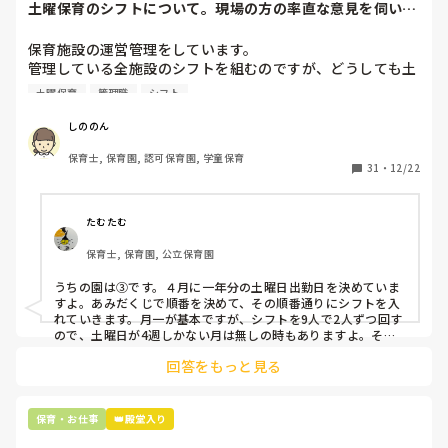
土曜保育のシフトについて。現場の方の率直な意見を伺いた
いです。
保育施設の運営管理をしています。

管理している全施設のシフトを組むのですが、どうしても土
曜保育だけは入れる方が少なく、いつも苦労しています。

土曜保育
管理職
シフト
応募の段階では皆、月1〜2回の土曜出勤があることに同意し
て入職しているはずですが、いざ勤務が始まると一日も土曜
しののん
出勤が出来ない方ばかりです。

保育士, 保育園, 認可保育園, 学童保育
31
・
12/22
そこで、

①土曜日の希望休は2日まで、と制限をかける

②毎月、必ず土曜保育に入ることのできる日を1日だけピッ
たむたむ
クアップしてもらう

保育士, 保育園, 公立保育園
③仮シフトが出た時、土曜出勤が難しければ自身で代わりの
人を交渉して見つけてもらう

うちの園は③です。４月に一年分の土曜日出勤日を決めていま
すよ。あみだくじで順番を決めて、その順番通りにシフトを入
上記のいずれかの対策を取り入れることを考えています。

れていきます。月一が基本ですが、シフトを9人で2人ずつ回す
ので、土曜日が4週しかない月は無しの時もありますよ。その
土曜日が出られない人は、同じシフト時間の人と自分で交代し
是非、現場の方の意見をお聞かせください。
回答をもっと見る
て貰い、主任に報告してます。
保育・お仕事
👑殿堂入り