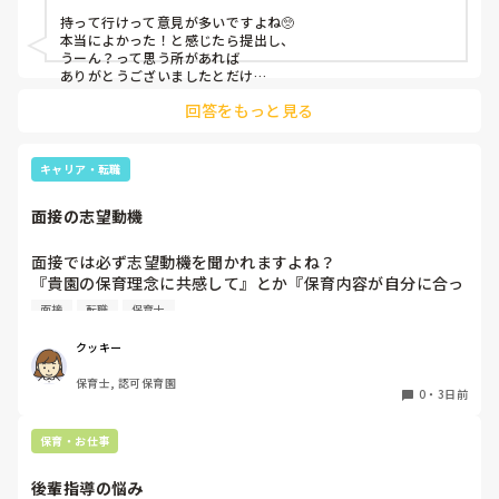
施設
持って行けって意見が多いですよね🥺

本当によかった！と感じたら提出し、

うーん？って思う所があれば

ありがとうございましたとだけ

伝えて個人情報の履歴書は渡さず帰ります🥺！

回答をもっと見る
一応、持参の準備だけはしときます！

キャリア・転職
面接の志望動機
面接では必ず志望動機を聞かれますよね？

『貴園の保育理念に共感して』とか『保育内容が自分に合っ
てると思いました』等々が多いかと思いますが、実際はどう
面接
転職
保育士
なのでしょうか？

私自身、園の雰囲気とか園の規模、保育内容は勘案しますが
クッキー
正直なところ、家から通いやすいか、給与はどうか…という
保育士, 認可保育園
ところに重きを置いています

0
・
3日前
もちろんそんなことは話せませんが

皆さんは、志望動機をどのように答えていますか？また、本
保育・お仕事
音はどうですか？
後輩指導の悩み