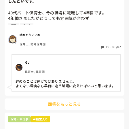
しんどいです。
40代パート保育士、今の職場に転職して4年目です。

4年働きましたがどうしても雰囲気が合わず

退職しようと思っています。

退職
パート
周りの職員は、勤続10年以上から何十年という先生がほとん
晴れたらいいね
どです。

保育士, 認可保育園
保護者子どもの愚痴悪口が多く、

19
・
01/02
子どもの前でも

今で言う不適切保育も　

仕方ないよね

らい
もう何も言わずに

保育士, 保育園
子どもの言いなりになればいいんだね

などいう意見で…

辞めることは逃げではありませんよ。

よくない環境なら早目に違う職場に変えればいいと思います。
上の先生に相談することは難しそうです。

主任は同じ考えですし、園長は不在のことが多いです。

回答をもっと見る
最後の職場にしようと思っていましたが

正直苦しい。

辞めることは逃げ、と、過去辞めた人も何年も言われ続けて
保育・お仕事
👑殿堂入り