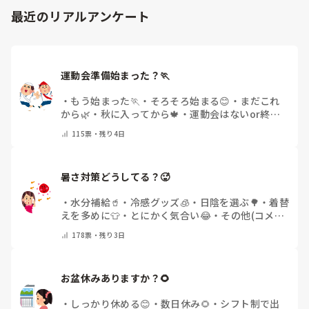
「毎日夕方に5分だけ進捗確認の時間を取る」などルール化し
最近のリアルアンケート
てしまうと、後輩も質問しやすくなりますよ。一人で抱え込ま
ず、声をかけやすい雰囲気作りから試してみてくださいね。
運動会準備始まった？🏃
・
もう始まった🏃
・
そろそろ始まる😊
・
まだこれ
から🌿
・
秋に入ってから🍁
・
運動会はないor終わ
った✨
・
その他(コメントで教えてください)
115
票・
残り4日
暑さ対策どうしてる？🥵
・
水分補給🥤
・
冷感グッズ🧊
・
日陰を選ぶ🌳
・
着替
えを多めに👕
・
とにかく気合い😂
・
その他(コメン
トで教えてください)
178
票・
残り3日
お盆休みありますか？🌻
・
しっかり休める😊
・
数日休み🌻
・
シフト制で出