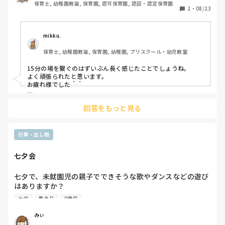
保育士, 幼稚園教諭, 保育園, 認可保育園, 認証・認定保育園
て、なかなか繋げず…

2
・
08/23
ピアノを弾こうとも思ったのですが、急だったので楽譜もな
く。また、誕生日会の歌はもう歌ったし、季節の歌？と何を
歌っていいのかも分からず…

mikku.
最終的には、子どもたちに好きなアイスのインタビュー(今
保育士, 幼稚園教諭, 保育園, 幼稚園, プリスクール・幼児教室
月の誕生日会のインタビューがそれだったので)をしまし
た。

15分の場を繋ぐのはずいぶん長く感じたことでしょうね。

よく頑張られたと思います。

結局15分間程の時間を任されましたが、上手くできませんで
お疲れ様でした＾＾

した。しーんとしてしまう時間も少しできてしまっていまし
3〜5歳さんならジャンケンはかなり盛り上がるのでやきいもジ
た。

回答をもっと見る
ャンケン（季節は気にせず）は場を繋ぐのに良いと思います♡

勝った負けたと子どもたちがリアクションしている時間もある
皆さんはこんな時、どんな風に場を繋げていますか？
ので場を繋ぐにはおすすめです。

また、八百屋さんゲームも最適です。

行事・出し物
ルール説明を含めると15分は余裕です＾＾

八百屋さんゲームのリズムで、他にもパン屋さんや動物園など
七夕会
にも変換できるのでバリエーションも色々あって楽しめるので
おすすめです。

楽しすぎて笑い転げる男児多数です。

七夕で、未就園児の親子でできそうな歌やダンスなどの遊び
是非取り入れてみてください＾＾
はありますか？

集まりの時にしたいと思っています。

七夕
集まり
0歳児
みぃ