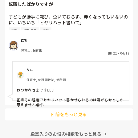
転職したばかりですが
子どもが勝手に転び、泣いておらず、赤くなってもいないの
に、いちいち「ヒヤリハット書いて」

と書かされ

休憩
園長先生
退職
休憩時間に書くしかなく、辛いです

（そう言う本人は書かない）

ぽち
保育士, 保育園
しかも、上司に↑この内容でも

22
・
04/18
「どうしたらなくせるか」

ちゃんと考えて対策を練って書き込むようにと。

呼ばれて一緒に対策を考えさせられること多数

りん
保育士, 幼稚園教諭, 幼稚園
これだけで30〜40分拘束されて辛いです

おつかれさまです🙇🏻‍♀️

皆さんの園はどうですか?
正直その程度でヒヤリハット書かせられるのは嫌がらせとしか
思えません😭💦

他の先生方も同様のことをされているのでしょうか？

回答をもっと見る
あまりご無理されませんよう…😢
殿堂入りのお悩み相談をもっと見る