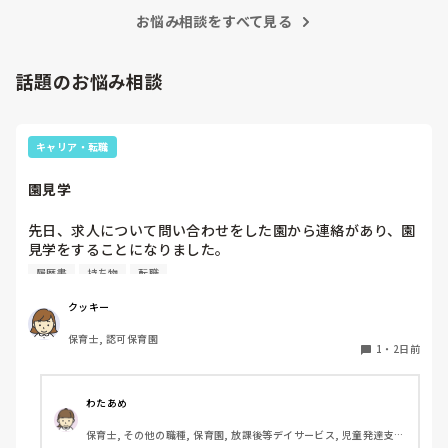
お悩み相談をすべて見る
話題のお悩み相談
キャリア・転職
園見学
先日、求人について問い合わせをした園から連絡があり、園
見学をすることになりました。

私としては求人に応募したという認識ですが、『園見学をご
履歴書
持ち物
転職
案内させていただきたいです』とのことで持ち物について質
問しましたが、見学なので特にありませんとのこと

クッキー
保育士, 認可保育園
このような場合は本当に見学だけで終了なのでしょうか？

1
・
2日前
それとも、やはり履歴書や職務経歴書を持参した方が良いの
でしょうか？
わたあめ
保育士, その他の職種, 保育園, 放課後等デイサービス, 児童発達支援