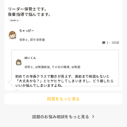
リーダー保育士です。

後輩指導で悩んでます。

初めて年長を持つ後輩がいますが

保育士
初めての割にわからないことを聞きにこなかったり、聞かな
いで様子見てると直前になるまで何もアクションがなかった
ちゃっぴー
り

保育士, 認可保育園
他の職員に聞いてる様子もなくて

1
・
2日前
もう何考えてるんだかさっぱりです。

よほど自分に聞きづらいのか、聞く必要性さえ感じないの
ほいくん
か、もうよくわからないです。

保育士, 幼稚園教諭, その他の職種, 幼稚園
対応にも悩みます。
初めての年長クラスで動きが見えず、直前まで相談もないと
「大丈夫かな？」とヒヤヒヤしてしまいますし、どう接したら
いいか悩んでしまいますよね。

後輩側は「何が分からないかも分からない状態」だったり、
回答をもっと見る
「こんなこと聞いたら迷惑かな」と抱え込んでいるケースがと
ても多いです。

待つスタイルから一歩踏み出して、リーダー側から「〇〇の
話題のお悩み相談をもっと見る
件、どこまで進んだ？」「困ってることない？」と具体的に声
をかけて進捗を確認する仕組みを作ってみてください。
