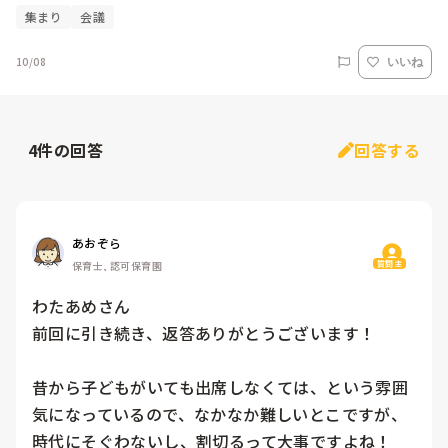
集まり
会議
10/08
いいね
4
件の回答
回答する
あおぞら
質問主
保育士, 認可保育園
わたあめさん

前回に引き続き、返答ありがとうございます！

昔から子どもがいても出席しなくては、という雰囲
気になっているので、なかなか難しいとこですが、
時代にそぐわないし、割切るって大事ですよね！
