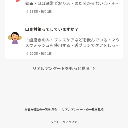
勤💼
・
ほぼ通常どおり👶
・
まだ分からない🤔
・
その
他(コメントで教えてください)
199
票・
残り2日
口臭対策ってしていますか？
・
歯磨きのみ
・
ブレスケアなどを飲んでいる
・
マウ
スウォッシュを使用する
・
舌ブラシでケアをしっか
りする
・
フリスクをかじる
・
気にしたことない
・
そ
200
票・
残り1日
の他(コメントで教えて下さい)
リアルアンケートをもっと見る
お悩み相談の一覧を見る
リアルアンケートの一覧を見る
シゴトークについて