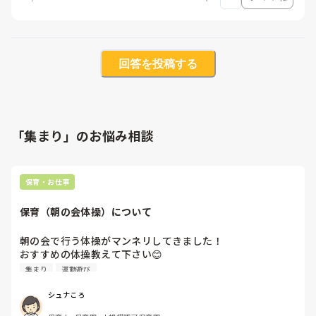
回答を投稿する
「集まり」のお悩み相談
保育・お仕事
保育（朝の会体操）について
朝の会で行う体操がマンネリしてきました！

おすすめの体操教えて下さい😊

ラーメン体操とエビカニはよく踊っています。
集まり
運動遊び
シュナころ