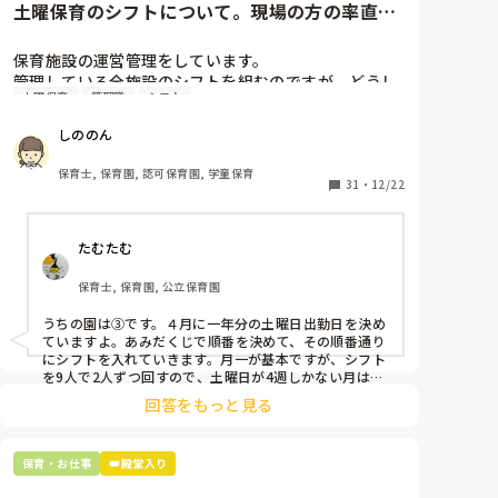
土曜保育のシフトについて。現場の方の率直な
意見を伺いたいです。
保育施設の運営管理をしています。

管理している全施設のシフトを組むのですが、どうし
土曜保育
管理職
シフト
ても土曜保育だけは入れる方が少なく、いつも苦労し
ています。

しののん
応募の段階では皆、月1〜2回の土曜出勤があることに
同意して入職しているはずですが、いざ勤務が始まる
保育士, 保育園, 認可保育園, 学童保育
と一日も土曜出勤が出来ない方ばかりです。

31
・
12/22
そこで、

たむたむ
①土曜日の希望休は2日まで、と制限をかける

②毎月、必ず土曜保育に入ることのできる日を1日だ
保育士, 保育園, 公立保育園
けピックアップしてもらう

③仮シフトが出た時、土曜出勤が難しければ自身で代
うちの園は③です。４月に一年分の土曜日出勤日を決め
わりの人を交渉して見つけてもらう

ていますよ。あみだくじで順番を決めて、その順番通り
にシフトを入れていきます。月一が基本ですが、シフト
上記のいずれかの対策を取り入れることを考えていま
を9人で2人ずつ回すので、土曜日が4週しかない月は無
しの時もありますよ。その土曜日が出られない人は、同
す。

回答をもっと見る
じシフト時間の人と自分で交代して貰い、主任に報告し
てます。
是非、現場の方の意見をお聞かせください。
保育・お仕事
👑殿堂入り