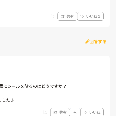
共有
いいね 1
回答する
器にシールを貼るのはどうですか？

ました♪
共有
いいね