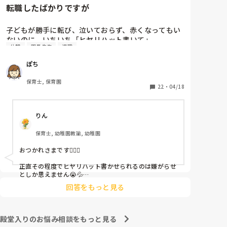
転職したばかりですが
子どもが勝手に転び、泣いておらず、赤くなってもい
ないのに、いちいち「ヒヤリハット書いて」

休憩
園長先生
退職
と書かされ

休憩時間に書くしかなく、辛いです

ぽち
（そう言う本人は書かない）

保育士, 保育園
しかも、上司に↑この内容でも

22
・
04/18
「どうしたらなくせるか」

ちゃんと考えて対策を練って書き込むようにと。

りん
呼ばれて一緒に対策を考えさせられること多数

保育士, 幼稚園教諭, 幼稚園
これだけで30〜40分拘束されて辛いです

おつかれさまです🙇🏻‍♀️

皆さんの園はどうですか?
正直その程度でヒヤリハット書かせられるのは嫌がらせ
としか思えません😭💦

他の先生方も同様のことをされているのでしょうか？

回答をもっと見る
あまりご無理されませんよう…😢
殿堂入りのお悩み相談をもっと見る