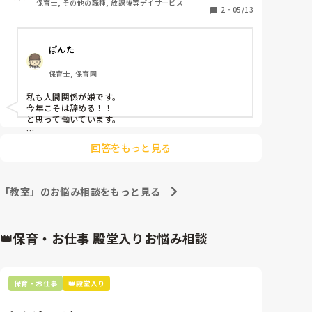
保育士, その他の職種, 放課後等デイサービス
みなさんの気持ちのモチベーションの保ち方や、気持
2
・
05/13
ちを上げていく方法を教えてもらえたらなと思いま
す。

ぽんた
私は6年生の男の子を育てている母です。

保育士, 保育園
（夫単身赴任。祖母息子の習い事送迎手伝いあり）

私も人間関係が嫌です。

私は息子の習い事を見にいくのが気分転換になってい
今年こそは辞める！！

ます。子どもたちの頑張りや、大会など、ママ友と一
と思って働いています。

緒に子育てトークをすることが今の一番の支えです✨
やはり、我が子の成長が癒しですよね。

回答をもっと見る
我が子の寝顔を見て、仕事のことは考えず幸せに浸って
います。

仕事がない日の朝、目覚めたら隣で子どもが「おはよ
う」と笑顔で言ってくれてゆっくりできる幸せな時間を
「教室」のお悩み相談をもっと見る
楽しみに頑張っています！
👑保育・お仕事 殿堂入りお悩み相談
保育・お仕事
👑殿堂入り