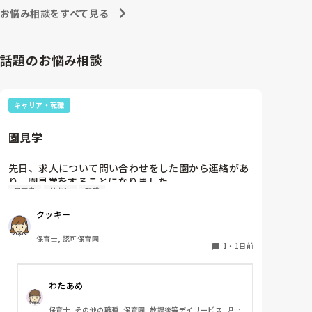
お悩み相談をすべて見る
話題のお悩み相談
キャリア・転職
園見学
先日、求人について問い合わせをした園から連絡があ
り、園見学をすることになりました。

履歴書
持ち物
転職
私としては求人に応募したという認識ですが、『園見
学をご案内させていただきたいです』とのことで持ち
クッキー
物について質問しましたが、見学なので特にありませ
んとのこと

保育士, 認可保育園
1
・
1日前
このような場合は本当に見学だけで終了なのでしょう
か？

わたあめ
それとも、やはり履歴書や職務経歴書を持参した方が
良いのでしょうか？
保育士, その他の職種, 保育園, 放課後等デイサービス, 児童