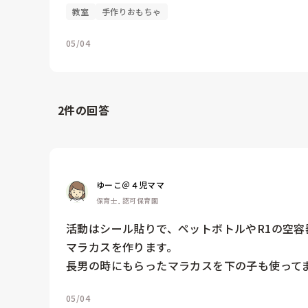
教室
手作りおもちゃ
05/04
2
件の回答
ゆーこ＠４児ママ
保育士, 認可保育園
活動はシール貼りで、ペットボトルやR1の空容
マラカスを作ります。

長男の時にもらったマラカスを下の子も使って
05/04