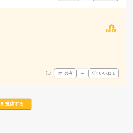
質問主
共有
いいね 1
を投稿する