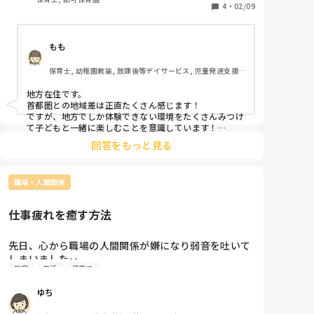
我が子にもこの習い事すてき！あー東京かぁ‥

4
・
02/09
と

地方と東京大阪の選択肢の幅に差を感じる事がありま
もも
す。

こんなこと感じる方いらっしゃいますか？
保育士, 幼稚園教諭, 放課後等デイサービス, 児童発達支援
施設, 小規模認可保育園
地方在住です。

首都圏との地域差は正直たくさん感じます！

ですが、地方でしか体験できない環境をたくさんみつけ
て子どもと一緒に楽しむことを意識しています！

地方出身の自分自身の周りにも、心の経験値を重ねて自
回答をもっと見る
分で首都圏へ羽ばたいていき活躍している方がたくさん
いるので、あまり気にしないようにしています！！^^
職場・人間関係
仕事疲れを癒す方法
先日、心から職場の人間関係が嫌になり弱音を吐いて
しまいました‥。

教室
生活
子育て
でも、お金をもらっている、生活がかかっている以上
仕事にはいかなきゃいけないですよね💦

ゆち
そんな時どうやって気分転換をしていますか？
