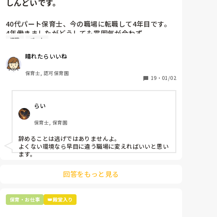
しんどいです。
40代パート保育士、今の職場に転職して4年目です。

4年働きましたがどうしても雰囲気が合わず

退職
パート
退職しようと思っています。

晴れたらいいね
周りの職員は、勤続10年以上から何十年という先生が
ほとんどです。

保育士, 認可保育園
保護者子どもの愚痴悪口が多く、

19
・
01/02
子どもの前でも

今で言う不適切保育も　

らい
仕方ないよね

もう何も言わずに

保育士, 保育園
子どもの言いなりになればいいんだね

などいう意見で…

辞めることは逃げではありませんよ。

よくない環境なら早目に違う職場に変えればいいと思い
上の先生に相談することは難しそうです。

ます。
主任は同じ考えですし、園長は不在のことが多いで
す。

回答をもっと見る
最後の職場にしようと思っていましたが

正直苦しい。

保育・お仕事
👑殿堂入り
辞めることは逃げ、と、過去辞めた人も何年も言われ