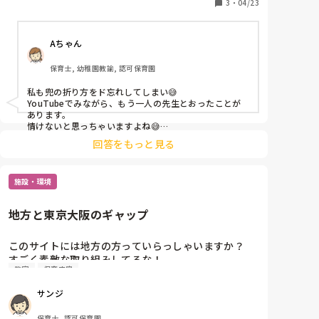
えー！先生やばいわよと、、

3
・
04/23
少しきつめな言い方を

これから折り紙とか当たり前に作れるものを

Aちゃん
本を見なくても作れるようにしたいと思います😰

保育士, 幼稚園教諭, 認可保育園
私も兜の折り方をド忘れしてしまい😅

YouTubeでみながら、もう一人の先生とおったことが
あります。

情けないと思っちゃいますよね😅

私も基本の折り紙の折り方は勉強しなおそうと思いまし
回答をもっと見る
た！
施設・環境
地方と東京大阪のギャップ
このサイトには地方の方っていらっしゃいますか？

すごく素敵な取り組みしてるな！

教室
保育内容
行きたい！けど東京かぁ‥

とか、

サンジ
講演にきてほしい！

遠いから無理です。とか。

保育士, 認可保育園