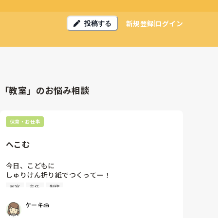
新規登録
ログイン
投稿する
「教室」のお悩み相談
保育・お仕事
へこむ
今日、こどもに

しゅりけん折り紙でつくってー！

と言われました

教室
主任
制作
でも、作り方が忘れてしまい、

教室の簡単折り紙の本を見ながら作ってました。

ケーキ🍰
そしたら主任が
