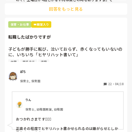
土曜日が出られない人は、同じシフト時間の人と自分で交代し
是非、現場の方の意見をお聞かせください。
回答をもっと見る
て貰い、主任に報告してます。
保育・お仕事
👑殿堂入り
転職したばかりですが
子どもが勝手に転び、泣いておらず、赤くなってもいないの
に、いちいち「ヒヤリハット書いて」

と書かされ

休憩
園長先生
退職
休憩時間に書くしかなく、辛いです

（そう言う本人は書かない）

ぽち
保育士, 保育園
しかも、上司に↑この内容でも

22
・
04/18
「どうしたらなくせるか」

ちゃんと考えて対策を練って書き込むようにと。

呼ばれて一緒に対策を考えさせられること多数

りん
保育士, 幼稚園教諭, 幼稚園
これだけで30〜40分拘束されて辛いです

おつかれさまです🙇🏻‍♀️

皆さんの園はどうですか?
正直その程度でヒヤリハット書かせられるのは嫌がらせとしか