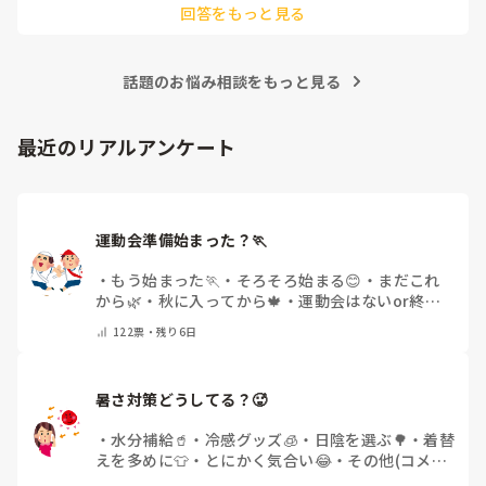
回答をもっと見る
「こんなこと聞いたら迷惑かな」と抱え込んでいるケースがと
ても多いです。

待つスタイルから一歩踏み出して、リーダー側から「〇〇の
話題のお悩み相談をもっと見る
件、どこまで進んだ？」「困ってることない？」と具体的に声
をかけて進捗を確認する仕組みを作ってみてください。

「毎日夕方に5分だけ進捗確認の時間を取る」などルール化し
最近のリアルアンケート
てしまうと、後輩も質問しやすくなりますよ。一人で抱え込ま
ず、声をかけやすい雰囲気作りから試してみてくださいね。
運動会準備始まった？🏃
・
もう始まった🏃
・
そろそろ始まる😊
・
まだこれ
から🌿
・
秋に入ってから🍁
・
運動会はないor終わ
った✨
・
その他(コメントで教えてください)
122
票・
残り6日
暑さ対策どうしてる？🥵
・
水分補給🥤
・
冷感グッズ🧊
・
日陰を選ぶ🌳
・
着替
えを多めに👕
・
とにかく気合い😂
・
その他(コメン
トで教えてください)