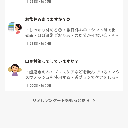
178
票・
残り5日
お盆休みありますか？🌻
・
しっかり休める😊
・
数日休み🌻
・
シフト制で出
勤💼
・
ほぼ通常どおり👶
・
まだ分からない🤔
・
その
他(コメントで教えてください)
199
票・
残り4日
口臭対策ってしていますか？
・
歯磨きのみ
・
ブレスケアなどを飲んでいる
・
マウ
スウォッシュを使用する
・
舌ブラシでケアをしっか
りする
・
フリスクをかじる
・
気にしたことない
・
そ
200
票・
残り3日
の他(コメントで教えて下さい)
リアルアンケートをもっと見る