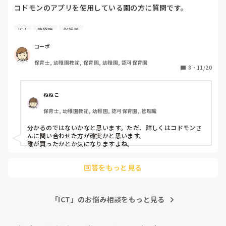
コドモンのアプリを使用している園の方に質問です。

保護者から質問があったのですが、写真の購入や、連絡帳の
ICT
連絡帳
保護者
製本などを保護者が行った場合、保育園側には誰が購入し
た、連絡帳の製本を行ったという情報はわかるのでしょう
コーポ
か？

保育士, 幼稚園教諭, 保育園, 幼稚園, 認可保育園
8
・
11/20
今年からコドモンが導入されたのでわからず...

わかる方、教えてください。

ねねこ
ちなみに、連絡帳を製本してる方ってどのくらいいるのでし
保育士, 幼稚園教諭, 幼稚園, 認可保育園, 管理職
ょうか？
分かるのではないかなと思います。ただ、詳しくはコドモンさ
んに問い合わせた方が確実かと思います。

誰が買ったかとか気になりますよね。
回答をもっと見る
「ICT」のお悩み相談をもっと見る