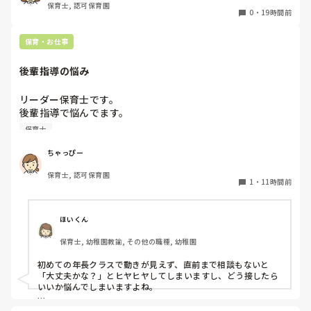
保育士, 認可保育園
ところに重きを置いています

0
・
19時間前
もちろんそんなことは話せませんが

皆さんは、志望動機をどのように答えていますか？また、本
保育・お仕事
音はどうですか？
後輩指導の悩み
リーダー保育士です。

後輩指導で悩んでます。

初めて年長を持つ後輩がいますが

保育士
初めての割にわからないことを聞きにこなかったり、聞かな
いで様子見てると直前になるまで何もアクションがなかった
ちゃっぴー
り

保育士, 認可保育園
他の職員に聞いてる様子もなくて

1
・
11時間前
もう何考えてるんだかさっぱりです。

よほど自分に聞きづらいのか、聞く必要性さえ感じないの
ほいくん
か、もうよくわからないです。

保育士, 幼稚園教諭, その他の職種, 幼稚園
対応にも悩みます。
初めての年長クラスで動きが見えず、直前まで相談もないと
「大丈夫かな？」とヒヤヒヤしてしまいますし、どう接したら
いいか悩んでしまいますよね。

後輩側は「何が分からないかも分からない状態」だったり、