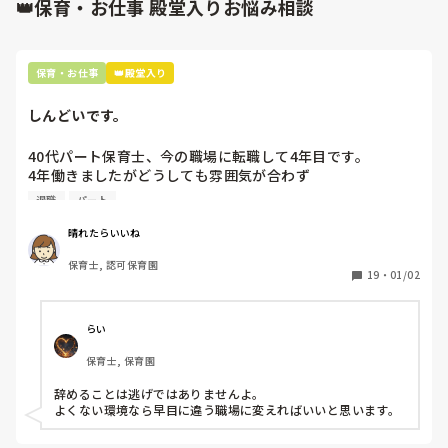
👑保育・お仕事 殿堂入りお悩み相談
保育・お仕事
👑殿堂入り
しんどいです。
40代パート保育士、今の職場に転職して4年目です。

4年働きましたがどうしても雰囲気が合わず

退職しようと思っています。

退職
パート
周りの職員は、勤続10年以上から何十年という先生がほとん
晴れたらいいね
どです。

保育士, 認可保育園
保護者子どもの愚痴悪口が多く、

19
・
01/02
子どもの前でも

今で言う不適切保育も　

仕方ないよね

らい
もう何も言わずに

保育士, 保育園
子どもの言いなりになればいいんだね

などいう意見で…

辞めることは逃げではありませんよ。

よくない環境なら早目に違う職場に変えればいいと思います。
上の先生に相談することは難しそうです。

主任は同じ考えですし、園長は不在のことが多いです。
