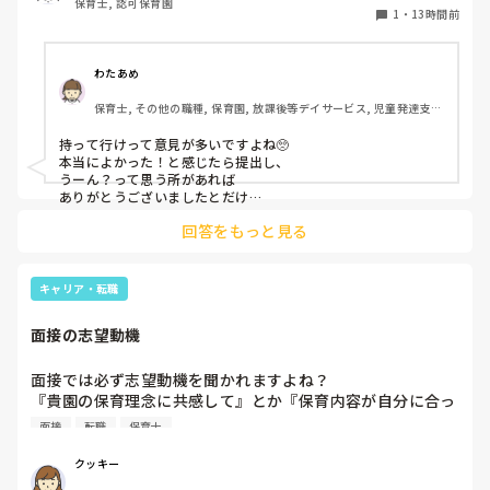
保育士, 認可保育園
このような場合は本当に見学だけで終了なのでしょうか？

1
・
13時間前
それとも、やはり履歴書や職務経歴書を持参した方が良いの
でしょうか？
わたあめ
保育士, その他の職種, 保育園, 放課後等デイサービス, 児童発達支援
施設
持って行けって意見が多いですよね🥺

本当によかった！と感じたら提出し、

うーん？って思う所があれば

ありがとうございましたとだけ

伝えて個人情報の履歴書は渡さず帰ります🥺！

回答をもっと見る
一応、持参の準備だけはしときます！

キャリア・転職
面接の志望動機
面接では必ず志望動機を聞かれますよね？

『貴園の保育理念に共感して』とか『保育内容が自分に合っ
てると思いました』等々が多いかと思いますが、実際はどう
面接
転職
保育士
なのでしょうか？

私自身、園の雰囲気とか園の規模、保育内容は勘案しますが
クッキー
正直なところ、家から通いやすいか、給与はどうか…という