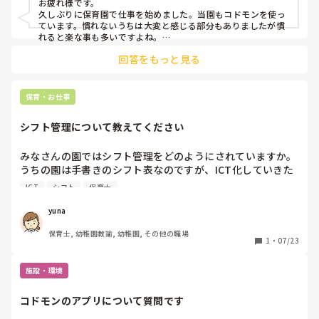
お疲れ様です。

久しぶりに保育園で仕事を始めました。当園もコドモンを使っ
ています。慣れないうちは大変と感じる部分もありましたが慣
れると楽な事も多いですよね。

保育士も事務仕事が多いので簡略できるところはそうしたいと
回答をもっと見る
思うのですが、うちに関して言えばPC類が苦手な人や年配者は
コドモンで排泄や検温等時間が入るものがあるので、後に入れ
た時に時間も訂正師なければいけない面倒な作業が増えるの
で、すぐ入力という癖を付けましょうと行ってますが、そこが
保育・お仕事
難しい様です😅

覚えたり、そのくせが付けばきっと仕事も効率よくできますよ
シフト管理について教えてください
ね

保育士の仕事量も結構あるので、簡略化できるものはしたいで
みなさんの園ではシフト管理をどのようにされていますか。

うちの園は手書きのシフト表なのですが、ICT化していきた
いと思っていておすすめのアプリなどありましたら教えてく
ICT
シフト
保育士
ださい。

連絡帳や勤怠は「コドモン」というアプリを使用していま
yuna
す。さらに課金すればシフト管理機能が使えるのですがそれ
保育士, 幼稚園教諭, 幼稚園, その他の職場
には本社の人に相談が必要なので、別のアプリがあれば知り
1
・
07/23
たいです。

よろしくお願いいたします。
施設・環境
コドモンのアプリについて質問です