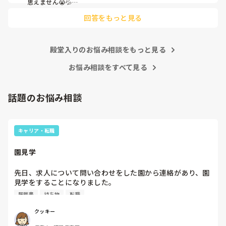
思えません😭💦

他の先生方も同様のことをされているのでしょうか？

回答をもっと見る
あまりご無理されませんよう…😢
殿堂入りのお悩み相談をもっと見る
お悩み相談をすべて見る
話題のお悩み相談
キャリア・転職
園見学
先日、求人について問い合わせをした園から連絡があり、園
見学をすることになりました。

私としては求人に応募したという認識ですが、『園見学をご
履歴書
持ち物
転職
案内させていただきたいです』とのことで持ち物について質
問しましたが、見学なので特にありませんとのこと

クッキー