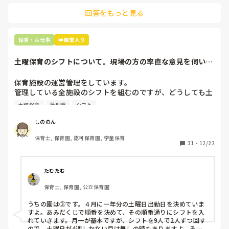
回答をもっと見る
最後の職場にしようと思っていましたが

正直苦しい。

辞めることは逃げ、と、過去辞めた人も何年も言われ続けて
保育・お仕事
👑殿堂入り
土曜保育のシフトについて。現場の方の率直な意見を伺いた
いです。
保育施設の運営管理をしています。

管理している全施設のシフトを組むのですが、どうしても土
曜保育だけは入れる方が少なく、いつも苦労しています。

土曜保育
管理職
シフト
応募の段階では皆、月1〜2回の土曜出勤があることに同意し
て入職しているはずですが、いざ勤務が始まると一日も土曜
しののん
出勤が出来ない方ばかりです。

保育士, 保育園, 認可保育園, 学童保育
31
・
12/22
そこで、

①土曜日の希望休は2日まで、と制限をかける

②毎月、必ず土曜保育に入ることのできる日を1日だけピッ
たむたむ
クアップしてもらう

保育士, 保育園, 公立保育園
③仮シフトが出た時、土曜出勤が難しければ自身で代わりの
人を交渉して見つけてもらう

うちの園は③です。４月に一年分の土曜日出勤日を決めていま
すよ。あみだくじで順番を決めて、その順番通りにシフトを入
上記のいずれかの対策を取り入れることを考えています。

れていきます。月一が基本ですが、シフトを9人で2人ずつ回す
ので、土曜日が4週しかない月は無しの時もありますよ。その