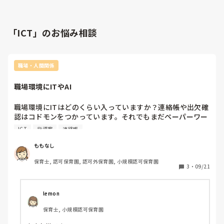
「ICT」のお悩み相談
職場・人間関係
職場環境にITやAI
職場環境にITはどのくらい入っていますか？連絡帳や出欠確
認はコドモンをつかっています。それでもまだペーパーワー
クが多いような気がしています。管理栄養士の先生もたくさ
ICT
指導案
連絡帳
んの紙を使った作業をして、勤怠の管理も紙を使って手動で
行ったり、シフトも手動で作っており、どうにかIT技術やAI
ももなし
を活用できないものかと考えています。個人的には、発表会
保育士, 認可保育園, 認可外保育園, 小規模認可保育園
や運動会の演目決めなどは、Chat GTPと相談しているんで
3
・
09/21
すけどね。
lemon
保育士, 小規模認可保育園