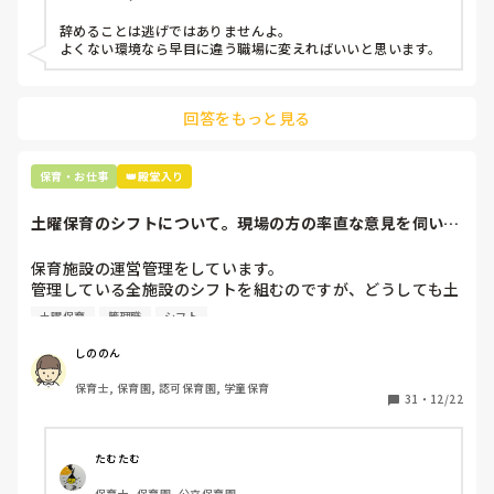
などいう意見で…

辞めることは逃げではありませんよ。

よくない環境なら早目に違う職場に変えればいいと思います。
上の先生に相談することは難しそうです。

主任は同じ考えですし、園長は不在のことが多いです。

回答をもっと見る
最後の職場にしようと思っていましたが

正直苦しい。

辞めることは逃げ、と、過去辞めた人も何年も言われ続けて
保育・お仕事
👑殿堂入り
土曜保育のシフトについて。現場の方の率直な意見を伺いた
いです。
保育施設の運営管理をしています。

管理している全施設のシフトを組むのですが、どうしても土
曜保育だけは入れる方が少なく、いつも苦労しています。

土曜保育
管理職
シフト
応募の段階では皆、月1〜2回の土曜出勤があることに同意し
て入職しているはずですが、いざ勤務が始まると一日も土曜
しののん
出勤が出来ない方ばかりです。

保育士, 保育園, 認可保育園, 学童保育
31
・
12/22
そこで、

①土曜日の希望休は2日まで、と制限をかける

②毎月、必ず土曜保育に入ることのできる日を1日だけピッ
たむたむ
クアップしてもらう

保育士, 保育園, 公立保育園