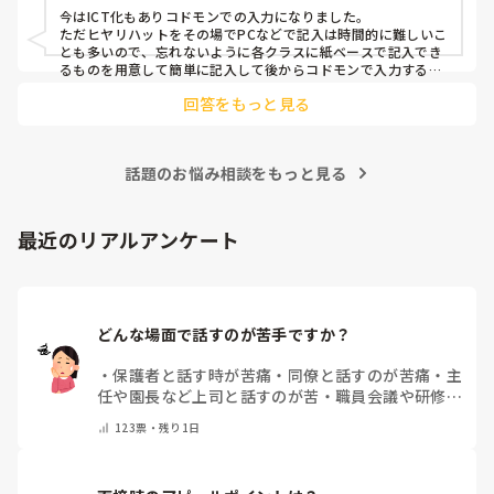
今はICT化もありコドモンでの入力になりました。

ただヒヤリハットをその場でPCなどで記入は時間的に難しいこ
とも多いので、忘れないように各クラスに紙ベースで記入でき
るものを用意して簡単に記入して後からコドモンで入力するよ
うになりました。
回答をもっと見る
話題のお悩み相談をもっと見る
最近のリアルアンケート
どんな場面で話すのが苦手ですか？
・
保護者と話す時が苦痛
・
同僚と話すのが苦痛
・
主
任や園長など上司と話すのが苦
・
職員会議や研修場
面で話すのが苦
・
話すことは苦痛じゃない♡
・
その
123
票・
残り1日
他(コメントで教えてください)