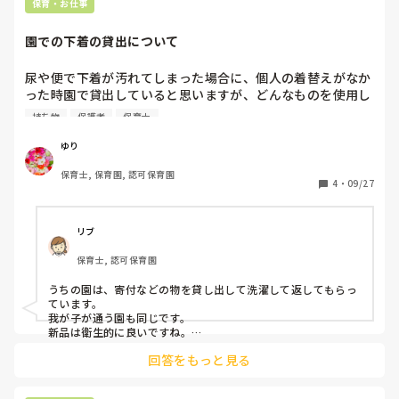
保育・お仕事
園での下着の貸出について
尿や便で下着が汚れてしまった場合に、個人の着替えがなか
った時園で貸出していると思いますが、どんなものを使用し
てどういうふうに返してもらっていますか？

持ち物
保護者
保育士
例えば新しいものを使用して新しい物を物々交換の様に返し
てもらう、寄付されたものを貸し出して洗濯して来てもらい
ゆり
保育士, 保育園, 認可保育園
4
・
09/27
リブ
保育士, 認可保育園
うちの園は、寄付などの物を貸し出して洗濯して返してもらっ
ています。

我が子が通う園も同じです。

新品は衛生的に良いですね。

私は寄付の下着でも気になりませんが。
回答をもっと見る