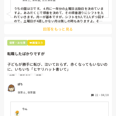
③仮シフトが出た時、土曜出勤が難しければ自身で代わりの
人を交渉して見つけてもらう

うちの園は③です。４月に一年分の土曜日出勤日を決めていま
すよ。あみだくじで順番を決めて、その順番通りにシフトを入
上記のいずれかの対策を取り入れることを考えています。

れていきます。月一が基本ですが、シフトを9人で2人ずつ回す
ので、土曜日が4週しかない月は無しの時もありますよ。その
土曜日が出られない人は、同じシフト時間の人と自分で交代し
是非、現場の方の意見をお聞かせください。
回答をもっと見る
て貰い、主任に報告してます。
保育・お仕事
👑殿堂入り
転職したばかりですが
子どもが勝手に転び、泣いておらず、赤くなってもいないの
に、いちいち「ヒヤリハット書いて」

と書かされ

休憩
園長先生
退職
休憩時間に書くしかなく、辛いです

（そう言う本人は書かない）

ぽち
保育士, 保育園
しかも、上司に↑この内容でも

22
・
04/18
「どうしたらなくせるか」

ちゃんと考えて対策を練って書き込むようにと。

呼ばれて一緒に対策を考えさせられること多数

りん