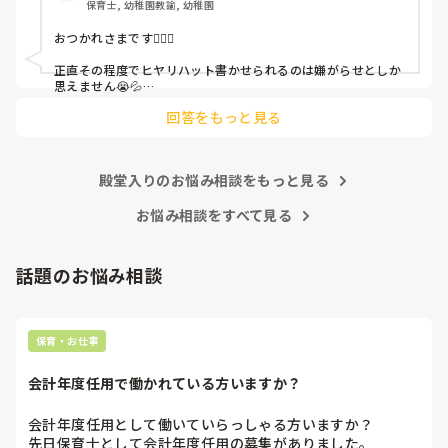
保育士, 幼稚園教諭, 幼稚園
これだけで30〜40分拘束されて辛いです

おつかれさまです🙇🏻‍♀️

皆さんの園はどうですか?
正直その程度でヒヤリハット書かせられるのは嫌がらせとしか
思えません😭💦

他の先生方も同様のことをされているのでしょうか？

回答をもっと見る
あまりご無理されませんよう…😢
殿堂入りのお悩み相談をもっと見る
お悩み相談をすべて見る
話題のお悩み相談
保育・お仕事
会計年度任用で働かれている方いますか？
会計年度任用として働いていらっしゃる方いますか？

先日保育士として会計年度任用の募集がありました。
