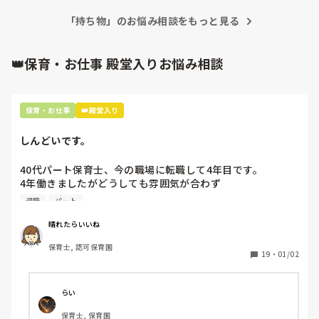
「持ち物」のお悩み相談をもっと見る
👑保育・お仕事 殿堂入りお悩み相談
保育・お仕事
👑殿堂入り
しんどいです。
40代パート保育士、今の職場に転職して4年目です。

4年働きましたがどうしても雰囲気が合わず

退職しようと思っています。

退職
パート
周りの職員は、勤続10年以上から何十年という先生がほとん
晴れたらいいね
どです。

保育士, 認可保育園
保護者子どもの愚痴悪口が多く、

19
・
01/02
子どもの前でも

今で言う不適切保育も　

仕方ないよね

らい
もう何も言わずに

保育士, 保育園
子どもの言いなりになればいいんだね
