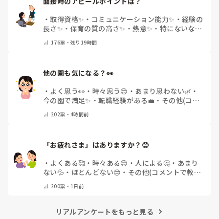
面接時のアピールポイントは？
・
取得資格✨
・
コミュニケーション能力✨
・
経験の
長さ✨
・
保育の質の高さ✨
・
熱意✨
・
特にないな
・
その他(コメントで教えて下さい)
176
票・
残り19時間
他の園も気になる？👀
・
よく思う👀
・
時々思う😊
・
あまり思わない🌿
・
今の園で満足✨
・
転職経験がある💼
・
その他(コメ
ントで教えてください)
202
票・
4時間前
「お疲れさま」はありますか？😊
・
よくある🥰
・
時々ある😊
・
人による🤔
・
あまり
ない💦
・
ほとんどない😢
・
その他(コメントで教え
てください)
200
票・
1日前
リアルアンケートをもっと見る