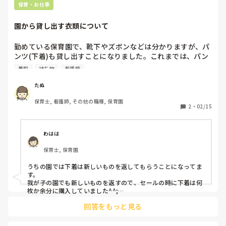
保育・お仕事
園から貸し出す衣類について
勤めている保育園で、靴下やズボンなどは分かりますが、パ
ンツ(下着)も貸し出すことになりました。これまでは、パン
ツは新しいものを貸して新しいものを返してもらうとなって
着脱
持ち物
看護師
いたのですが、保護者の負担軽減という謎の角度から、パン
ツも他の衣類と同じ貸し方にするというのが保育側の結論だ
たぬ
そうです。

保育士, 看護師, その他の職種, 保育園
(園から貸し出す時点で負担軽減に一役買っているのでそれ
2
・
02/15
以上そこに力を入れる必要ないと個人的には思いますが)

大人でも、靴下やズボンは貸し借りはしても、下着の貸し借
りは嫌ですよね、というか不潔ですよね。子どもが清潔・不
わはは
潔を理解してないから拒否しないだけで、不潔には変わりな
保育士, 保育園
いと思うのですが、皆さんの園ではどういう貸し出し方をし
ていますか？また、使い回しのシステムを採用している園さ
うちの園では下着は新しいものを返してもらうことになってま
んでは、保護者からのクレームなどありませんか？

す。

(おしぼりや布おむつ等世の中には使い回すシステムの物も
我が子の園でも新しいものを返すので、セールの時に下着は何
あるという考えの方もいると思いますが、そういうのは業者
枚か余分に購入していました^^;

が洗濯、殺菌しているので、家庭で洗濯してきたものと違っ
回答をもっと見る
下着は兄弟姉妹でも同じの履かないので、お古を履かされるの
て清潔ですよね、、、)
は抵抗ありますねー。