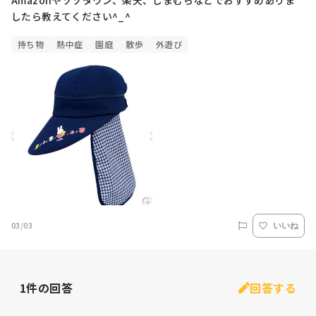
Amazonやゾゾタウン、楽天、しまむらなどでおすすめありま
したら教えてください^_^
持ち物
熱中症
園庭
散歩
外遊び
03/03
いいね
1
件の回答
回答する