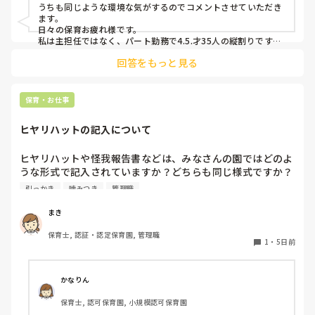
うちも同じような環境な気がするのでコメントさせていただき
ます。

日々の保育お疲れ様です。

私は主担任ではなく、パート勤務で4.5.才35人の縦割りです。

回答をもっと見る
うちも要支援児が数名おり、朝の集まりで立って歌を歌うのに
も難しく、今はまず椅子に座らせて落ち着き、歌う時は椅子の
前で立って歌っています。

立ちましょうの合図で立つかどうかはそれぞれで、したくない
保育・お仕事
という子どもは今はうたの時間だから立たなくてもいいから座
っていてね。と話をし、それを5月頃から続けていくうちに走
ヒヤリハットの記入について
り回る子どもは減りました。

あっちにもこっちにも走り回る子がいると1人では対応出来な
いですよね。。

ヒヤリハットや怪我報告書などは、みなさんの園ではどのよ
要支援児とも関係が出来、私といることが安全基地と思ってく
うな形式で記入されていますか？どちらも同じ様式ですか？
れと、自分のもとに帰ってきてくれるので、少し落ち着いたか
園の経営者が変わったため、様式を変える…みたいになって
とも思います。

引っかき
噛みつき
管理職
いるのですが、どのようにするか悩んでいます。
保育士不足の中、要支援児がふえ、法的にはクリアしていても
手が足りないですよね。

まき
メンタルやられないようにリフレッシュしながら頑張りましょ
うね。
保育士, 認証・認定保育園, 管理職
1
・
5日前
かなりん
保育士, 認可保育園, 小規模認可保育園