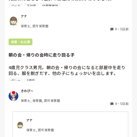
赤ちゃん訪問を主にするようですが、園勤務ではなく、保育
パート
正社員
幼稚園教諭
士の資格を使われている方いたら教えて頂きたいです。

よろしくお願いします。
アナ
保育士, 認可保育園
0
・
5日前
保育・お仕事
朝の会・帰りの会時に走り回る子
4歳児クラス男児。朝の会・帰りの会になると部屋中を走り
回る、服を脱ぎだす、他の子にちょっかいを出します。

私が主担任、もう一人補助の先生がいますが、補助の先生は
グレー
4歳児
他にもクラス内に要支援児数名おり、そちらの対応で精一杯
です。

きのぴー
私がその子の対応をしているとクラス全体の流れが止まって
保育士, 保育園, 認可保育園
しまい、クラス全体が落ち着かなくなってしまう。別スペー
4
・
5日前
スを設けましたが、そこにいることを拒み余計に興奮状態と
なる…という悪循環に陥ってしまっています。

何か少しでも良い方法はないかなと悩み、ここで相談させて
アナ
保育士, 認可保育園