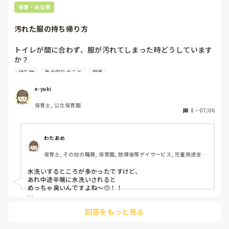
保育・お仕事
汚れた服の持ち帰り方
トイレが間に合わず、服が汚れてしまった時どうしています
か？

勤めている園では、0〜5才全員、そのままビニール袋に入れ
持ち物
身の回りのこと
排泄
て持ち帰ります。最初は戸惑いましたが、今ではそれが普通
の感覚になっています。でも心の底で、水洗いした方がいい
e-yuki
と思っていて、、、みなさんは水洗いしていますか？
保育士, 公立保育園
8
・
07/06
わたあめ
保育士, その他の職種, 保育園, 放課後等デイサービス, 児童発達支援
施設
水洗いするところが多かったですけど、

あれ中途半端に水洗いされると

めっちゃ臭いんですよね〜🥺！！

そのままのほうがいいかもって

回答をもっと見る
最近思ってます笑🥺！！
