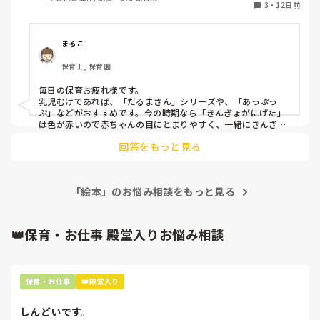
出来れば乳児でお願いします。
3
・
12日前
やして頑張って意義しょう！！

とは言え、本当に大変ですよね‥(泣)
まるこ
保育士, 保育園
毎日の保育お疲れ様です。

乳児むけであれば、「だるまさん」シリーズや、「あっぷっ
ぷ」などがおすすめです。今の時期なら「きんぎょがにげた」
は色が赤いので赤ちゃんの目にとまりやすく、一緒にきんぎょ
を探していくのが楽しいと思います。子どもの反応を見ながら
回答をもっと見る
体を動かしながら自分も一緒に楽しむ気持ちを大切にしていま
す。
「絵本」のお悩み相談をもっと見る
👑保育・お仕事 殿堂入りお悩み相談
保育・お仕事
👑殿堂入り
しんどいです。