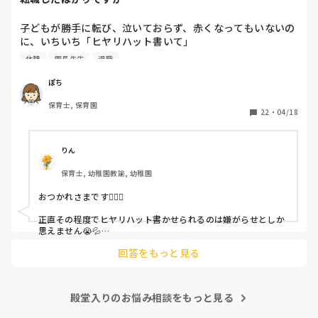
子どもが勝手に転び、泣いておらず、赤くなってもいないの
に、いちいち「ヒヤリハット書いて」

と書かされ

休憩
園長先生
退職
休憩時間に書くしかなく、辛いです

（そう言う本人は書かない）

ぽち
保育士, 保育園
しかも、上司に↑この内容でも

22
・
04/18
「どうしたらなくせるか」

ちゃんと考えて対策を練って書き込むようにと。

呼ばれて一緒に対策を考えさせられること多数

りん
保育士, 幼稚園教諭, 幼稚園
これだけで30〜40分拘束されて辛いです

おつかれさまです🙇🏻‍♀️

皆さんの園はどうですか?
正直その程度でヒヤリハット書かせられるのは嫌がらせとしか
思えません😭💦

他の先生方も同様のことをされているのでしょうか？

回答をもっと見る
あまりご無理されませんよう…😢
殿堂入りのお悩み相談をもっと見る