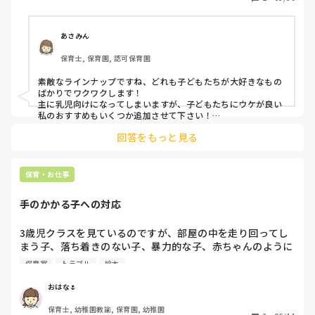
1歳　はらぺこあおむし、おべんとうバス

2歳　ワニワニシリーズ、できるかな？あたまからつまさき
まで、おしくらまんじゅう

あさみん
3歳　へんしんトンネル、パンどろぼう

保育士, 保育園, 認可保育園
4歳　ぐりとぐらシリーズ、おおきなかぶ

5歳　ともだちやシリーズ

素敵なラインナップですね、どれも子どもたちが大好きなもの
など特に好きです。
ばかりでワクワクします！

主に乳児向けになってしまいますが、子どもたちにウケが良い
私のおすすめもいくつか追加させて下さい！

絵本：『きんぎょが にげた』『いろいろばす』

回答をもっと見る
紙芝居：『おおきく おおきく おおきくなあれ』『ごきげんの
保育・お仕事
手のかかる子への対応
3歳児クラスを見ているのですが、部屋の中を走り回ってし
まう子、落ち着きのない子、暴力的な子、赤ちゃんのように
幼い子等手のかかる子が7人ほどいてなかなか落ち着きませ
保育室
トラブル
絵本
ん。

お利口な子はそんな中でもしっかりお話を聞いてくれて助か
おはな🌷
っているのですが、手のかかる子が多すぎます…。

保育士, 幼稚園教諭, 保育園, 幼稚園
担任(固定)＋補助の先生で20人ほどを見ているのですが毎日