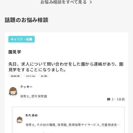
お悩み相談をすべて見る
話題のお悩み相談
キャリア・転職
園見学
先日、求人について問い合わせをした園から連絡があり、園
見学をすることになりました。

私としては求人に応募したという認識ですが、『園見学をご
履歴書
持ち物
転職
案内させていただきたいです』とのことで持ち物について質
問しましたが、見学なので特にありませんとのこと

クッキー
保育士, 認可保育園
このような場合は本当に見学だけで終了なのでしょうか？

2
・
1日前
それとも、やはり履歴書や職務経歴書を持参した方が良いの
でしょうか？
わたあめ
保育士, その他の職種, 保育園, 放課後等デイサービス, 児童発達支援
施設