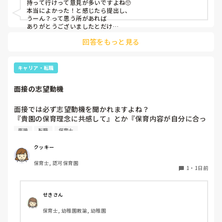
持って行けって意見が多いですよね🥺

本当によかった！と感じたら提出し、

うーん？って思う所があれば

ありがとうございましたとだけ

伝えて個人情報の履歴書は渡さず帰ります🥺！

回答をもっと見る
一応、持参の準備だけはしときます！

キャリア・転職
面接の志望動機
面接では必ず志望動機を聞かれますよね？

『貴園の保育理念に共感して』とか『保育内容が自分に合っ
てると思いました』等々が多いかと思いますが、実際はどう
面接
転職
保育士
なのでしょうか？

私自身、園の雰囲気とか園の規模、保育内容は勘案しますが
クッキー
正直なところ、家から通いやすいか、給与はどうか…という
保育士, 認可保育園
ところに重きを置いています

1
・
1日前
もちろんそんなことは話せませんが

皆さんは、志望動機をどのように答えていますか？また、本
音はどうですか？
せきさん
保育士, 幼稚園教諭, 幼稚園