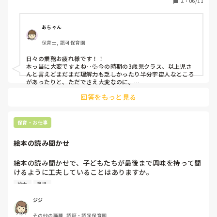
2
・
06/11
バタバタです。

落ち着きのない子、悪いことを楽しんでやる子にはどう対応
したら良いですか？

あちゃん
保育士, 認可保育園
裏では悪口を言われているのが分かるので本当に辛い。今す
ぐにでも辞めたいくらいです。
日々の業務お疲れ様です！！

本っ当に大変ですよね‥💦今の時期の3歳児クラス、以上児さ
んと言えどまだまだ理解力も乏しかったり半分宇宙人なところ
があったりと、ただでさえ大変なのに。

それにプラスして手のかかる子が多いとなると保育士の人数も
回答をもっと見る
2人じゃ到底足りないですよね！！

うちの園の3歳児クラスも、おはなさんのクラスと同じような
感じでかなり大変そうです‥。現に私もヘルプで行くことがあ
りますが本当に大変です。特に、手が出てしまいトラブルに繋
保育・お仕事
がる子や落ち着きのない子などは主任の先生が数人連れ出して
くれ、別の空間で対応してくれています。

絵本の読み聞かせ
やはり別の空間に一時的でも連れてそこで過ごす時間があるほ
うが、保育士、周りの子どもたち、当の本人たちのためにいい
ような気がします。

絵本の読み聞かせで、子どもたちが最後まで興味を持って聞
それと、逃げ回ったり部屋をうろついたりする子には「向こう
けるように工夫していることはありますか。

で待ってるね」など声掛けをし、一切追いかけず遠くから危険
年齢によって集中できる時間が違うので、読む絵本や読み方
のないように見守る方がいいそうです。そのうち帰ってくるの
絵本
乳児
に悩むことがあります。

で。時と場合によりますが。

私自身も7人程、特性のある子達がいるクラスを持っているの
皆さんが意識していることや、おすすめの絵本があれば教え
ジジ
で、大変さは身に染みて分かります。

てください。

お互い相談できる先生に相談しながら、少しずつ成功体験を増
その他の職種, 認証・認定保育園