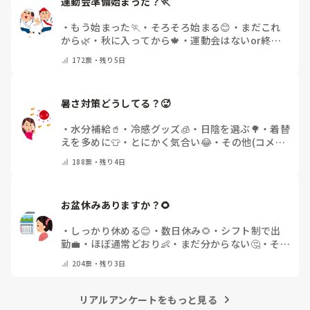
運動会準備始まった？🏃
・
もう始まった🏃
・
そろそろ始まる😊
・
まだこれ
から🌿
・
秋に入ってから🍁
・
運動会はないor終わ
った✨
・
その他(コメントで教えてください)
172
票・
残り5日
暑さ対策どうしてる？🥵
・
水分補給🥤
・
冷感グッズ🧊
・
日陰を選ぶ🌳
・
着替
えを多めに👕
・
とにかく気合い😂
・
その他(コメン
トで教えてください)
188
票・
残り4日
お盆休みありますか？🌻
・
しっかり休める😊
・
数日休み🌻
・
シフト制で出
勤💼
・
ほぼ通常どおり👶
・
まだ分からない🤔
・
その
他(コメントで教えてください)
204
票・
残り3日
リアルアンケートをもっと見る