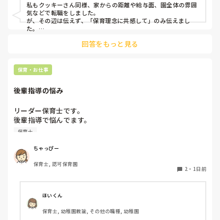
私もクッキーさん同様、家からの距離や給与面、園全体の雰囲
気などで転職をしました。

が、その辺は伝えず、「保育理念に共感して」のみ伝えまし
た。

あとは、自分の長所や得意なことが活かせそうだと感じたと伝
回答をもっと見る
保育・お仕事
後輩指導の悩み
リーダー保育士です。

後輩指導で悩んでます。

初めて年長を持つ後輩がいますが

保育士
初めての割にわからないことを聞きにこなかったり、聞かな
いで様子見てると直前になるまで何もアクションがなかった
ちゃっぴー
り

保育士, 認可保育園
他の職員に聞いてる様子もなくて

2
・
1日前
もう何考えてるんだかさっぱりです。

よほど自分に聞きづらいのか、聞く必要性さえ感じないの
ほいくん
か、もうよくわからないです。

保育士, 幼稚園教諭, その他の職種, 幼稚園