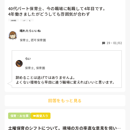
40代パート保育士、今の職場に転職して4年目です。

4年働きましたがどうしても雰囲気が合わず

退職しようと思っています。

退職
パート
周りの職員は、勤続10年以上から何十年という先生がほとん
晴れたらいいね
どです。

保育士, 認可保育園
保護者子どもの愚痴悪口が多く、

19
・
01/02
子どもの前でも

今で言う不適切保育も　

仕方ないよね

らい
もう何も言わずに

保育士, 保育園
子どもの言いなりになればいいんだね

などいう意見で…

辞めることは逃げではありませんよ。

よくない環境なら早目に違う職場に変えればいいと思います。
上の先生に相談することは難しそうです。

主任は同じ考えですし、園長は不在のことが多いです。

回答をもっと見る
最後の職場にしようと思っていましたが

正直苦しい。

辞めることは逃げ、と、過去辞めた人も何年も言われ続けて
保育・お仕事
👑殿堂入り
土曜保育のシフトについて。現場の方の率直な意見を伺いた