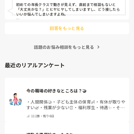
対応にも悩みます。
初めての年長クラスで動きが見えず、直前まで相談もないと
「大丈夫かな？」とヒヤヒヤしてしまいますし、どう接したら
いいか悩んでしまいますよね。

後輩側は「何が分からないかも分からない状態」だったり、
回答をもっと見る
「こんなこと聞いたら迷惑かな」と抱え込んでいるケースがと
ても多いです。

待つスタイルから一歩踏み出して、リーダー側から「〇〇の
話題のお悩み相談をもっと見る
件、どこまで進んだ？」「困ってることない？」と具体的に声
をかけて進捗を確認する仕組みを作ってみてください。

「毎日夕方に5分だけ進捗確認の時間を取る」などルール化し
最近のリアルアンケート
てしまうと、後輩も質問しやすくなりますよ。一人で抱え込ま
ず、声をかけやすい雰囲気作りから試してみてくださいね。
今の職場の好きなところは？🤝 
・
人間関係🤝
・
子ども主体の保育👶
・
有休が取りや
すい🌿
・
残業が少ない⏰
・
福利厚生・待遇✨
・
その
他(コメントで教えてください)
112
票・
残り6日