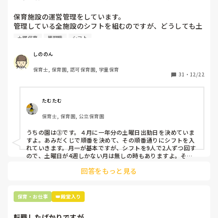
いです。
保育施設の運営管理をしています。

管理している全施設のシフトを組むのですが、どうしても土
曜保育だけは入れる方が少なく、いつも苦労しています。

土曜保育
管理職
シフト
応募の段階では皆、月1〜2回の土曜出勤があることに同意し
て入職しているはずですが、いざ勤務が始まると一日も土曜
しののん
出勤が出来ない方ばかりです。

保育士, 保育園, 認可保育園, 学童保育
31
・
12/22
そこで、

①土曜日の希望休は2日まで、と制限をかける

②毎月、必ず土曜保育に入ることのできる日を1日だけピッ
たむたむ
クアップしてもらう

保育士, 保育園, 公立保育園
③仮シフトが出た時、土曜出勤が難しければ自身で代わりの
人を交渉して見つけてもらう

うちの園は③です。４月に一年分の土曜日出勤日を決めていま
すよ。あみだくじで順番を決めて、その順番通りにシフトを入
上記のいずれかの対策を取り入れることを考えています。

れていきます。月一が基本ですが、シフトを9人で2人ずつ回す
ので、土曜日が4週しかない月は無しの時もありますよ。その
土曜日が出られない人は、同じシフト時間の人と自分で交代し
是非、現場の方の意見をお聞かせください。
回答をもっと見る
て貰い、主任に報告してます。
保育・お仕事
👑殿堂入り
転職したばかりですが