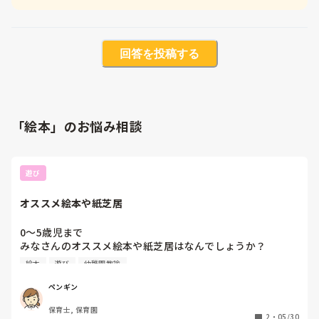
回答を投稿する
「絵本」のお悩み相談
遊び
オススメ絵本や紙芝居
0〜5歳児まで

みなさんのオススメ絵本や紙芝居はなんでしょうか？

たくさんありますよね

絵本
遊び
幼稚園教諭
私は

ペンギン
0歳　だるまさんシリーズ、いないいないばぁ、もこもこも
保育士, 保育園
こ

2
・
05/30