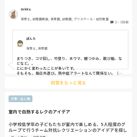
うちの園では、茶道・パソコン・読書会・お茶会（年長女児
のみ）・乾布摩擦（年中組以上児が体育の時間に体操服の上
mikku.
から行っています）があります。

保育士, 幼稚園教諭, 保育園, 幼稚園, プリスクール・幼児教室
2
・
1日前
ユニークだったり少し独特なものなどがあれば知りたいです
♪
ぽんた
保育士, 保育園
まりつき、コマ回し、竹登り、木ウマ、鯉つかみ、跳び箱、な
どなど。。

とにかく変わったことが多いです。

そもそも、毎日外遊び。熱中症アラートなんて関係ない。（日
陰作りや、水撒きなどで工夫はしていますが。。）
回答をもっと見る
行事・出し物
室内で白熱するレクのアイデア
小学校低学年の子どもたちが室内で楽しめる、5人程度のグ
ループで行うチーム対抗レクリエーションのアイデアを探し
ています。今回は夏休みの特別イベントとして実施するた