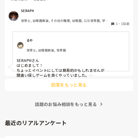
ゲーム遊び
学童保育
め、普段の遊びよりも少し特別感があり、みんなで熱狂でき
るものを探しています。現場の準備に手間がかかりすぎず、
SERAPH
子どもたちが夢中になれるおすすめのゲームがあればぜひ教
保育士, 幼稚園教諭, その他の職種, 幼稚園, 公立保育園, 学童
えてください。
1
・
1日前
保育
るや
保育士, 幼稚園教諭, 保育園
SERAPHさん

はじめまして！

ちょっとイベントにしては簡易的かもしれませんが

間違い探しゲームを良くやっていました。

回答をもっと見る
・チーム分けする

・前に出る人を1人決める

・間違い探しの個数を伝えて使う道具を集めてもらう

・相談タイム(人数によりますが4人グループくらいで3-4分？)

話題のお悩み相談をもっと見る
【ゲーム開始】

・ひとりが前に出て

観客にその姿を覚えてもらう

最近のリアルアンケート
(ここですでに装飾しています)

・一旦袖へ戻り、間違い探しのセッティング(髪型を変える、衣
装替え、服の袖を捲っている、靴下が変わっている、洗濯バサ