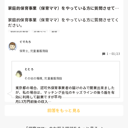
すね。

家庭的保育事業（保育ママ）をやっている方に質問させてく
ださい。私は保育...
だれが進めるかという点に関してもコミュニケーションだと思
うので、不安な気持ちもとってもわかりますが、せっかくなら
家庭的保育事業（保育ママ）をやっている方に質問させてく
ば、正職員がいない場で思うままに子どもたちと楽しんでみて
ださい。

はどうかなと思いました♩

私は保育園で3年、児童養護施設で5年保育士をしている30
回答になっているかわかりませんが…！
家庭的保育室
保育ママ
養護
歳の男性保育士です。

ぐでたろ
・市区町村によると思いますが、どの程度の補助金が出てい
保育士, 児童養護施設
るか

1
・
01/23
・収入はどれくらいになるか

・実際にやってみてのメリット、デメリットはどうか

・保育内容の自由度

ととろ
その他の職種, 児童養護施設
※ご夫婦でやっている方がいたら、世帯収入や働き方、そこ
についてのメリットデメリット等教えていただきたいです

東京都の場合、認可外保育事業者の届けのみで開業出来ました
が、私の場合は、マッチング会社のキッズラインの後ろ盾を有
※国の制度ではない形(個人事業やNPO等)で行っている方も
効に利用して副業ですが平均

いれば、資金面をどう補っているか等お聞きしたいです。

月13万円前後の収入

マックスで20万円超えも出来ました。幼保無償化の認定も取る
回答をもっと見る
とユーザー様は無料でサービスを利用できるメリットから指名
幅広い質問になってしまい申し訳ありませんが、よろしくお
依頼も増えます。
願い致します。