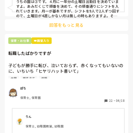
うちの園は③です。４月に一年分の土曜日出勤日を決めていま
すよ。あみだくじで順番を決めて、その順番通りにシフトを入
上記のいずれかの対策を取り入れることを考えています。

れていきます。月一が基本ですが、シフトを9人で2人ずつ回す
ので、土曜日が4週しかない月は無しの時もありますよ。その
土曜日が出られない人は、同じシフト時間の人と自分で交代し
是非、現場の方の意見をお聞かせください。
回答をもっと見る
て貰い、主任に報告してます。
保育・お仕事
👑殿堂入り
転職したばかりですが
子どもが勝手に転び、泣いておらず、赤くなってもいないの
に、いちいち「ヒヤリハット書いて」

と書かされ

休憩
園長先生
退職
休憩時間に書くしかなく、辛いです

（そう言う本人は書かない）

ぽち
保育士, 保育園
しかも、上司に↑この内容でも

22
・
04/18
「どうしたらなくせるか」

ちゃんと考えて対策を練って書き込むようにと。

呼ばれて一緒に対策を考えさせられること多数

りん
保育士, 幼稚園教諭, 幼稚園
これだけで30〜40分拘束されて辛いです
