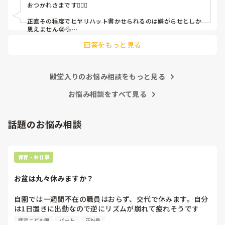
おつかれさまです🙇🏻‍♀️

皆さんの園はどうですか?
正直その程度でヒヤリハット書かせられるのは嫌がらせとしか
思えません😭💦

他の先生方も同様のことをされているのでしょうか？

回答をもっと見る
あまりご無理されませんよう…😢
殿堂入りのお悩み相談をもっと見る
お悩み相談をすべて見る
話題のお悩み相談
保育・お仕事
お盆は丸々休みますか？
自園では一週間不在の職員はおらず、交代で休みます。自分
は1日置きに出勤なので逆にリズムが崩れて疲れそうです
(^^;)

認定こども園
パート
正社員