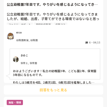
公立幼稚園7年目です。やりがいを感じるようになってきま
したが、結婚、出...
公立幼稚園7年目です。やりがいを感じるようになってきま
したが、結婚、出産、子育てができる環境ではないなと思っ
ています。周りの友達も結婚し、子育てをしています。土
ファミリーサポート
家庭的保育室
保育ママ
日、友達と会うと、結局子どもたちと遊びゆっくり話ができ
なかったり、「子どもはかわいいけど、1人でゆっくりした
nico
い」と話す友達など、様々な友達、保護者の方を見て、リフ
幼稚園教諭, 幼稚園
レッシュで預けられる場を作りたいと思っています。託児所
6
・
04/15
を開設した方、託児所で働いている方、保育ママをしている
方、メリット、デメリットなど教えていただけたら、嬉しい
です！

きのこ
また、幼稚園でしか、働いていないので、保育所で乳児さん
保育士, 保育園
を保育する経験や施設面なども学ぶためにも、何年か働くべ
きかなと思っています。
おはようございます！私立の幼稚園3年、こども園2年、保育園
3年目になるものです。

わたしは3歳児を4回、2歳児1回、0歳児1回を経験しました。
今年は去年の子を持ち上がって1歳児担任です。

回答をもっと見る
未満児経験はやはり大切であり必要かなとは思います。何年働
くかは人それぞれ考え方によるとは思いますが、どう経験して
いくかが重要かと思います。ただ3年勤めるのと学びながら実
施設・環境
践し、また学んでいくことが重要かと思います、、。
