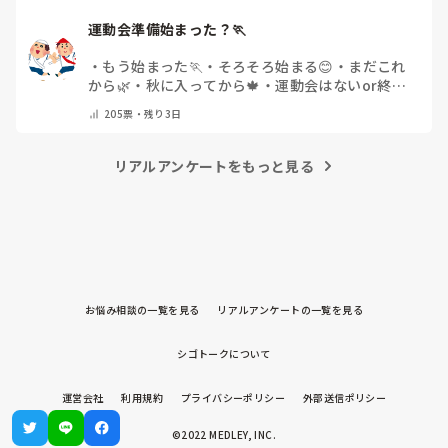
運動会準備始まった？🏃
・
もう始まった🏃
・
そろそろ始まる😊
・
まだこれ
から🌿
・
秋に入ってから🍁
・
運動会はないor終わ
った✨
・
その他(コメントで教えてください)
205
票・
残り3日
リアルアンケートをもっと見る
お悩み相談の一覧を見る
リアルアンケートの一覧を見る
シゴトークについて
運営会社
利用規約
プライバシーポリシー
外部送信ポリシー
©2022 MEDLEY, INC.