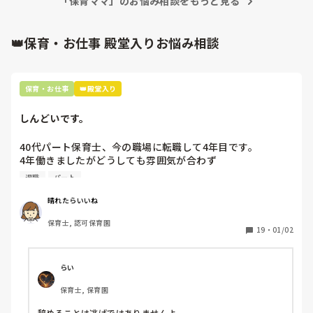
「保育ママ」のお悩み相談をもっと見る
👑保育・お仕事 殿堂入りお悩み相談
保育・お仕事
👑殿堂入り
しんどいです。
40代パート保育士、今の職場に転職して4年目です。

4年働きましたがどうしても雰囲気が合わず

退職しようと思っています。

退職
パート
周りの職員は、勤続10年以上から何十年という先生がほとん
晴れたらいいね
どです。

保育士, 認可保育園
保護者子どもの愚痴悪口が多く、

19
・
01/02
子どもの前でも

今で言う不適切保育も　

仕方ないよね

らい
もう何も言わずに

保育士, 保育園
子どもの言いなりになればいいんだね

などいう意見で…

辞めることは逃げではありませんよ。
