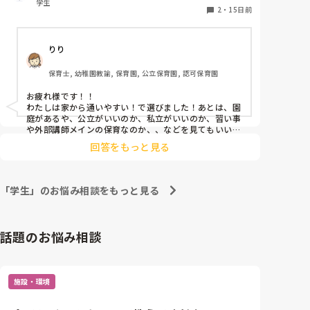
学生
2
・
15日前
りり
保育士, 幼稚園教諭, 保育園, 公立保育園, 認可保育園
お疲れ様です！！

わたしは家から通いやすい！で選びました！あとは、園
庭があるや、公立がいいのか、私立がいいのか、習い事
や外部講師メインの保育なのか、、などを見てもいいか
もしれません…✨将来の役に立てるように、ここへの就
回答をもっと見る
職はどうかな？と偵察しに行くのも一つだと思います！
わたしは実習園に就職を決めましたよ🎀とてつもなく暑
いので、体調には気をつけて無理せず頑張ってください
ね！応援しています！
「学生」のお悩み相談をもっと見る
話題のお悩み相談
施設・環境