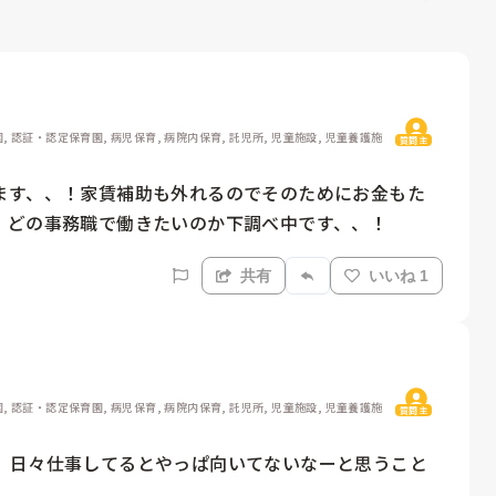
園, 認証・認定保育園, 病児保育, 病院内保育, 託児所, 児童施設, 児童養護施
質問主
ます、、！家賃補助も外れるのでそのためにお金もた
共有
いいね 1
園, 認証・認定保育園, 病児保育, 病院内保育, 託児所, 児童施設, 児童養護施
質問主
、日々仕事してるとやっぱ向いてないなーと思うこと