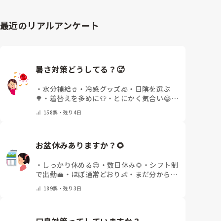
最近のリアルアンケート
暑さ対策どうしてる？🥵
・
水分補給🥤
・
冷感グッズ🧊
・
日陰を選ぶ
🌳
・
着替えを多めに👕
・
とにかく気合い😂
・
その他(コメントで教えてください)
158
票・
残り4日
お盆休みありますか？🌻
・
しっかり休める😊
・
数日休み🌻
・
シフト制
で出勤💼
・
ほぼ通常どおり👶
・
まだ分からな
い🤔
・
その他(コメントで教えてください)
189
票・
残り3日
口臭対策ってしていますか？