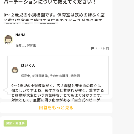
パーテーションについて教えてください！
0〜２歳児の小規模園です。保育室は狭めのほふく室
と遊びや食事に使用する広めのスペースがあります。
環境構成
安全
小規模保育園
広すぎると走り回ったりして落ち着かないので、活動
によってパーテーションで仕切っています。このパー
NANA
テーションがウレタンのような素材で軽いので、ちょ
っと体が当たると倒れたり、つかまり立ちが不安定な
保育士, 保育園
子にとっては共倒れになったりで危険です。かと言っ
2
・
2日前
て固定してしまうと活動によって柔軟に移動すること
ができなくなってしまうし…以前勤務していた園では
ほいくん
しっかりした重いものを置いていましたが、移動が大
変で使い勝手が悪く、子どもがぶつかって倒れた時に
保育士, 幼稚園教諭, その他の職種, 幼稚園
怖い思いをしました。

皆さんの園ではどんなもので工夫されていますか？
0〜2歳児の小規模園だと、広さ調整と安全面の両立は
悩ましいですよね。軽すぎると共倒れが怖く、重すぎる
と移動が大変というお気持ち、とてもよく分かります。

対策として、底面に滑り止めがある「自立式ベビーゲー
ト」なら、つかまり立ちでも倒れにくく移動も楽でおす
回答をもっと見る
すめです。また、ストッパー付きキャスターをつけたロ
ー棚を仕切りにすれば、倒れず収納にもなって一石二鳥
です。

保育・お仕事
今のウレタン製を活かすなら、壁や固定家具で挟む配置
にしたり、脚元に水入りペットボトルなどの重りを付け
て補強してみてくださいね。安全で使いやすい方法が見