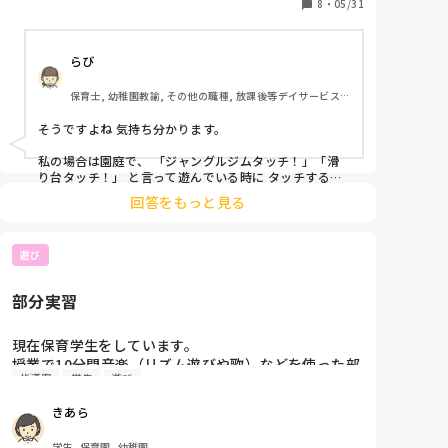
8
・
05/31
らび
保育士, 幼稚園教諭, その他の職種, 放課後等デイサービス, 
児童発達支援施設
そうですよね 気持ち分かります。

私の場合は園庭で、 「ジャングルジムタッチ！」「滑
り台タッチ！」 と言って遊んでいる時に タッチするた
びに私のもとに全員が全力で走って戻ってきてギューを
回答をもっと見る
してくれたことです！

可愛い瞬間って忘れられないですよね♫
遊び
部分実習
現在保育学生をしています。

授業で10分間音楽（リズム遊びや歌）などを使った部
指導案
学生
遊び
分実習を10分間行うものがあるのですがアイデアが出
ません🥲ピアノを使わず簡単にできるものがあれば教
きあら
えて頂きたいです🙇‍♀️

年齢は自分で設定できます
学生, 保育園, 幼稚園