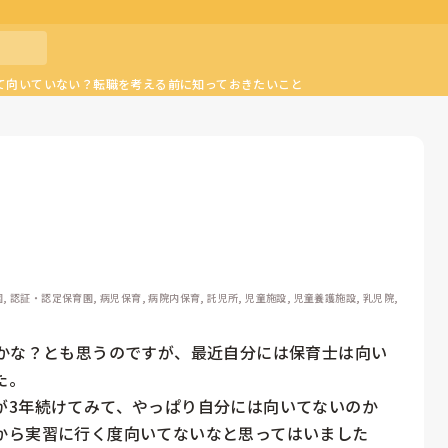
て向いていない？転職を考える前に知っておきたいこと
園, 認証・認定保育園, 病児保育, 病院内保育, 託児所, 児童施設, 児童養護施設, 乳児院, 
るかな？とも思うのですが、最近自分には保育士は向い
。

が3年続けてみて、やっぱり自分には向いてないのか
から実習に行く度向いてないなと思ってはいました