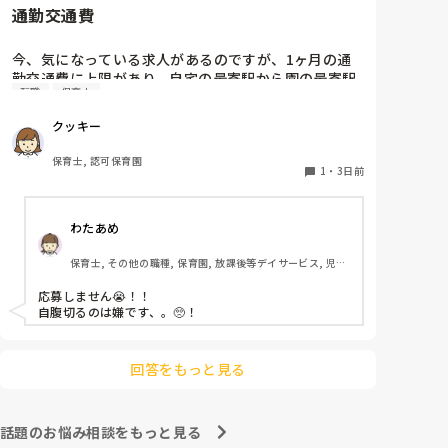
通勤交通費
ホールに行っているクラスにお邪魔するのも良いかなと
思います！いつもと違うおもちゃ、室内に興味津々で
す！
今、気になっている求人があるのですが、1ヶ月の通
勤交通費に上限があり、自宅の最寄駅から園の最寄駅
転職
保育士
までの通勤定期代が5,000円ほどオーバーします

たかが5,000円と考えるか…

クッキー
私としてはなかなか大きい金額なので、この時点で応
募を迷っているのですが、皆さんならどうしますか？
保育士, 認可保育園
1
・
3日前
わたあめ
保育士, その他の職種, 保育園, 放課後等デイサービス, 児童
発達支援施設
応募しません😭！！

自腹切るのは嫌です、。🥺！

回答をもっと見る
話題のお悩み相談をもっと見る