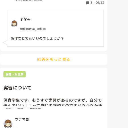
3
・
06/23
まなみ
幼稚園教諭, 幼稚園
製作などでもいいのでしょうか？
回答をもっと見る
保育・お仕事
実習について
保育学生です。もうすぐ実習があるのですが、自分で
選んでいいよ！って感じの学校なのですがなかなか決
学生
実習
保育内容
まりません…

いい決め方とかありますか、？保育士さん達の人間関
ツナマヨ
係とか不安で実習震えます…