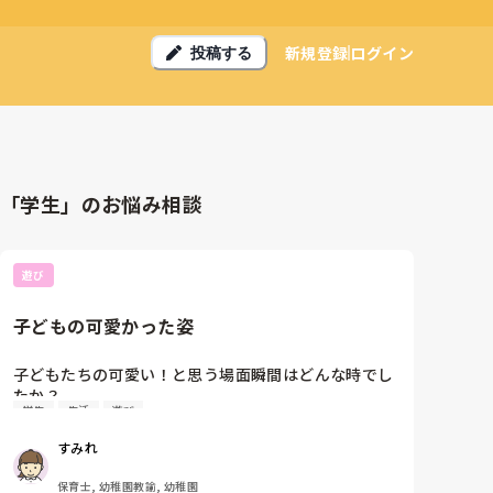
新規登録
ログイン
投稿する
「学生」のお悩み相談
遊び
子どもの可愛かった姿
子どもたちの可愛い！と思う場面瞬間はどんな時でし
たか？

学生
生活
遊び
私は忙しい日々の中でも、いつも子どもたちのいいと
ころを見つけては初心に帰ってます！

すみれ
そうでなければこの仕事はやれないので。
保育士, 幼稚園教諭, 幼稚園