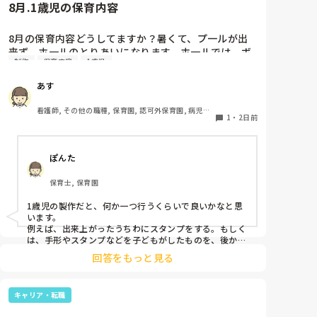
8月.1歳児の保育内容
8月の保育内容どうしてますか？暑くて、プ一ルが出
来ず、ホ一ルのとりあいになります。ホ一ルでは、ボ
制作
保育内容
1歳児
一ルや平均台、風船で遊んでいます。製作で、うちわ
や望遠鏡や風鈴🎐製作をしたりしますが、なかなか、
あす
集中できません。1歳児クラスです、玩具で遊ばせな
がら、何人かずつよんで、やっています。何か、いい
看護師, その他の職種, 保育園, 認可外保育園, 病児保
アイデアや、工夫など、何でもいいので、教えて下さ
1
・
2日前
育, 病院内保育, その他の職場
い。
ぽんた
保育士, 保育園
1歳児の製作だと、何か一つ行うくらいで良いかなと思
います。

例えば、出来上がったうちわにスタンプをする。もしく
は、手形やスタンプなどを子どもがしたものを、後から
うちわの形に切る。1歳児なんて集中できないです。興
回答をもっと見る
味を持って来てくれただけで十分です。

お部屋では、ビニールシートを敷いて、片栗粉粘土、寒
キャリア・転職
天や春雨遊び、氷遊び、など間食遊びをたくさん行って
います。
