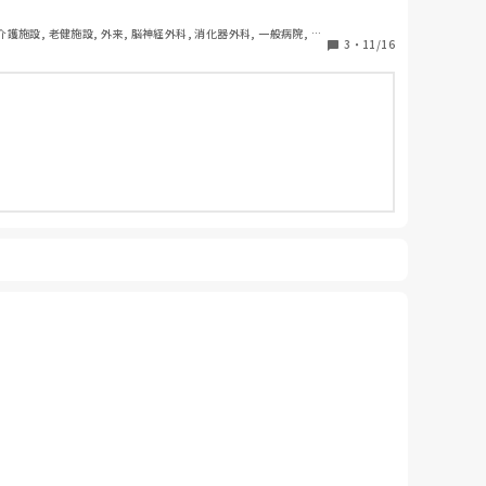
 介護施設, 老健施設, 外来, 脳神経外科, 消化器外科, 一般病院, 慢
3
・
11/16