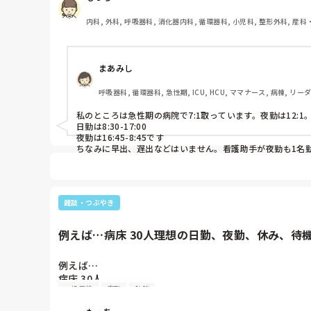
3-5人

19:00-7:00

内科, 外科, 呼吸器科, 消化器内科, 循環器科, 小児科, 整形外科, 産科
20:00-8:00

性期, 終末期, オペ室, 透析, 小規模多機能, 看護多機能
21:00-9:00

+早出・遅出
まあみし
呼吸器科, 循環器科, 急性期, ICU, HCU, ママナース, 病棟, リー
私のところは急性期の病院で7:1取っています。夜勤は12:1。
日勤は8:30-17:00

夜勤は16:45-8:45です

ちなみに早出、遅出などはいません。看護助手が夜勤も1名勤
35-40床であれば、夜勤は3-4人でしょうか？4人いたらか
雑談・つぶやき
例えば…病床 30人理想の日勤、夜勤、休み、待機
例えば…

病床 30人

一般病棟
夜勤
勉強
理想の日勤、夜勤、休み、待機の人数あれば教えてくださいヽ
介護士、看護師、リハビリスタッフ、医師の人数があれば