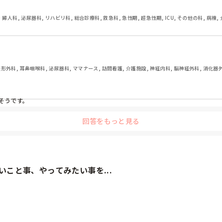
・婦人科, 泌尿器科, リハビリ科, 総合診療科, 救急科, 急性期, 超急性期, ICU, その他の科, 病棟,
 整形外科, 耳鼻咽喉科, 泌尿器科, ママナース, 訪問看護, 介護施設, 神経内科, 脳神経外科, 消化器
そうです。
回答をもっと見る
こと事、やってみたい事を...
なぁ。。。
