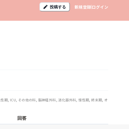
新規登録
ログイン
投稿する
期, ICU, その他の科, 脳神経外科, 消化器外科, 慢性期, 終末期, オ
回答