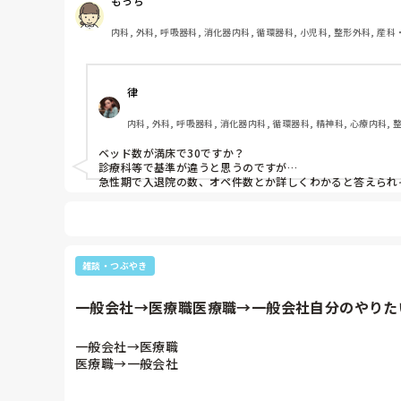
もっち
参考にしたいです！！

▪️医師

内科, 外科, 呼吸器科, 消化器内科, 循環器科, 小児科, 整形外科, 産科
日勤12-15人/3:1

性期, 終末期, オペ室, 透析, 小規模多機能, 看護多機能
夜勤3-5人/10:1

当直3-5人

律
休み5人

待機5人

内科, 外科, 呼吸器科, 消化器内科, 循環器科, 精神科, 心療内科,
▪️看護師(正看護師・准看護師)

日勤15-20人/3:1

ベッド数が満床で30ですか？

夜勤7-10人/5:1

診療科等で基準が違うと思うのですが…

休み5人

急性期で入退院の数、オペ件数とか詳しくわかると答えられ
待機5人

▪️看護助手

日勤15-20人/3:1

夜勤7-10人/5:1

休み5人

雑談・つぶやき
待機5人

▪️介護士

一般会社→医療職医療職→一般会社自分のやりたい
日勤20-35人/1:1,2:1

夜勤15-20人/3:1

一般会社→医療職

休み10人

医療職→一般会社

待機10人

▪️介護助手

自分のやりたいこと事、やってみたい事をやるのが１番だ
日勤15-20人/3:1
