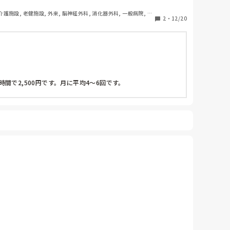
 介護施設, 老健施設, 外来, 脳神経外科, 消化器外科, 一般病院, 慢
2
・
12/20
で2,500円です。月に平均4〜6回です。