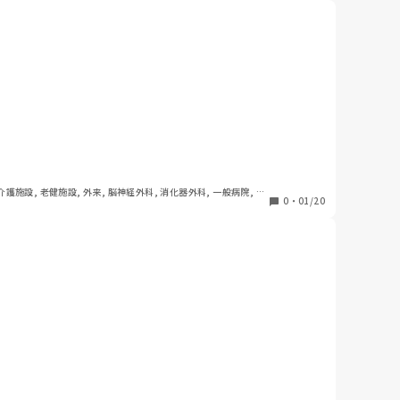
 介護施設, 老健施設, 外来, 脳神経外科, 消化器外科, 一般病院, 慢
0
・
01/20