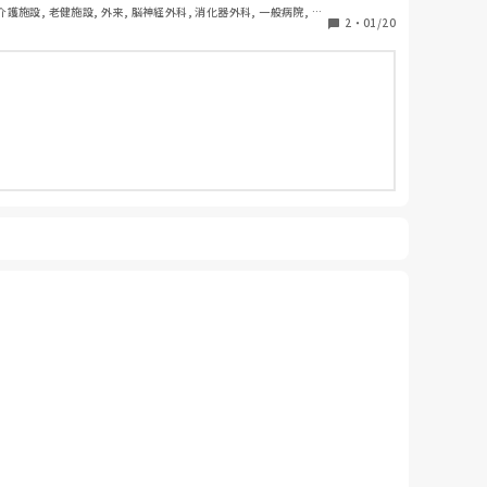
 介護施設, 老健施設, 外来, 脳神経外科, 消化器外科, 一般病院, 慢
2
・
01/20