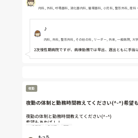
内科, 外科, 呼吸器科, 消化器内科, 循環器科, 小児科, 整形外科, 産科
性期, 終末期, オペ室, 透析, 小規模多機能, 看護多機能
♪
内科, 外科, 整形外科, その他の科, リーダー, 外来, 一般病院, 大
2次慢性期病院ですが、病棟勤務では早出、遅出ともに手当は
夜勤
夜勤の体制と勤務時間教えてください(^-^)希望もあれ
夜勤の体制と勤務時間教えてください(^-^)

希望もあれば！！

一般病棟
急性期
夜勤
35-40床

②交代12:1

もっち