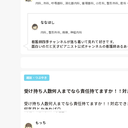
内科, 外科, 呼吸器科, 消化器内科, 循環器科, 小児科, 整形外科, 産科
性期, 終末期, オペ室, 透析, 小規模多機能, 看護多機能
ななほし
内科, 整形外科, 病棟, 神経内科
看護師四季チャンネルが落ち着いて見れて好きです。

面白いのだと天才ピアニスト公式チャンネルの看護師あるあ
雑談・つぶやき
受け持ち人数何人までなら責任持てますか！！対応
受け持ち人数何人までなら責任持てますか！！対応できま
何年目とかあれば🙃

有給
ボーナス
心電図
日勤・夜勤

日勤３人まで

もっち
夜勤５人まで等