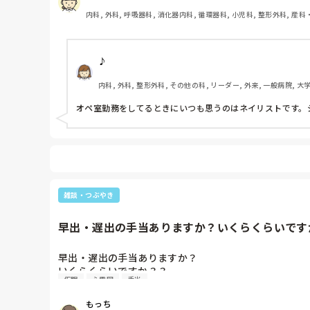
内科, 外科, 呼吸器科, 消化器内科, 循環器科, 小児科, 整形外科, 産科
性期, 終末期, オペ室, 透析, 小規模多機能, 看護多機能
♪
内科, 外科, 整形外科, その他の科, リーダー, 外来, 一般病院, 大
オペ室勤務をしてるときにいつも思うのはネイリストです。
雑談・つぶやき
早出・遅出の手当ありますか？いくらくらいですか
早出・遅出の手当ありますか？

いくらくらいですか？？

仮眠
心電図
手当
月の回数も分かればお願いします( ﾉ;_ _)ﾉ
もっち