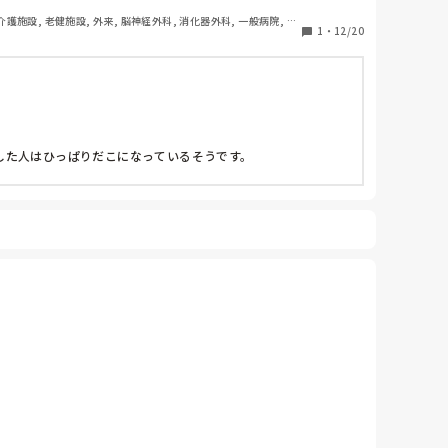
 介護施設, 老健施設, 外来, 脳神経外科, 消化器外科, 一般病院, 慢
1
・
12/20
した人はひっぱりだこになっているそうです。