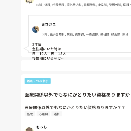
内科, 外科, 呼吸器科, 消化器内科, 循環器科, 小児科, 整形外科, 産科
性期, 終末期, オペ室, 透析, 小規模多機能, 看護多機能
おひさま
内科, 総合診療科, 病棟, 保健師, 一般病院, 慢性期, 終末期, 透析
3年目

急性期にいた時は

日　10人　夜　15人

慢性期にいる今は

日　18人　夜　37人

ですかね！
雑談・つぶやき
医療関係以外でもなにかとりたい資格ありますか
医療関係以外でもなにかとりたい資格ありますか？？
仮眠
心電図
透析
もっち