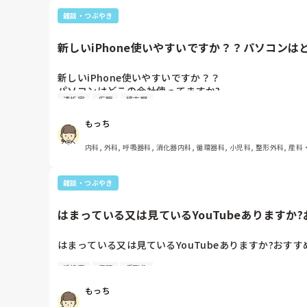
雑談・つぶやき
新しいiPhone使いやすいですか？？パソコンはど
新しいiPhone使いやすいですか？？

パソコンはどこの会社使ってますか?

透析室
仮眠
終末期
資料作ったり他の仕事の時も使います！🌠
もっち
内科, 外科, 呼吸器科, 消化器内科, 循環器科, 小児科, 整形外科, 産科
性期, 終末期, オペ室, 透析, 小規模多機能, 看護多機能
雑談・つぶやき
はまっている又は見ているYouTubeありますか?
はまっている又は見ているYouTubeありますか?おすす
透析室
仮眠
手取り
資格でオススメの会社ありますか?

医療・福祉・保育・美容・食等🌟
もっち