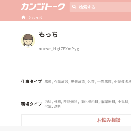
もっち
もっち
nurse_Hgi7FXmPyg
仕事タイプ
病棟, 介護施設, 老健施設, 外来, 一般病院, 小規模多
内科, 外科, 呼吸器科, 消化器内科, 循環器科, 小児科,
職場タイプ
ペ室, 透析
お悩み相談