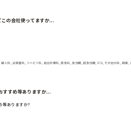
この会社使ってますか...
・婦人科, 泌尿器科, リハビリ科, 総合診療科, 救急科, 急性期, 超急性期, ICU, その他の科, 病棟,
おすすめ等ありますか...
め等ありますか?
