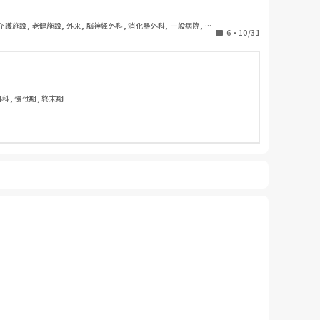
 介護施設, 老健施設, 外来, 脳神経外科, 消化器外科, 一般病院, 慢
6
・
10/31
外科, 慢性期, 終末期