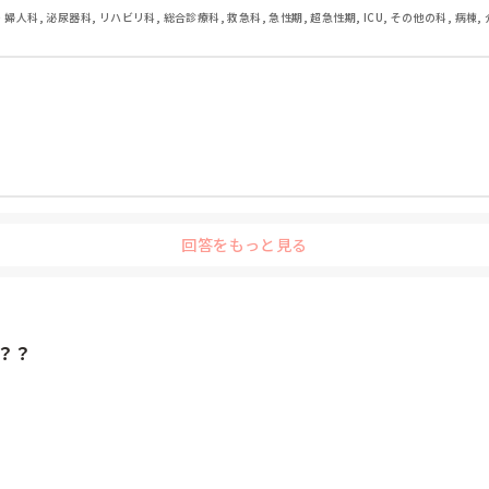
・婦人科, 泌尿器科, リハビリ科, 総合診療科, 救急科, 急性期, 超急性期, ICU, その他の科, 病棟,
回答をもっと見る
？？