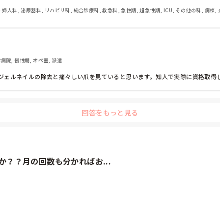
・婦人科, 泌尿器科, リハビリ科, 総合診療科, 救急科, 急性期, 超急性期, ICU, その他の科, 病棟,
学病院, 慢性期, オペ室, 派遣
ジェルネイルの除去と痛々しい爪を見ていると思います。知人で実際に資格取得
回答をもっと見る
？？月の回数も分かればお...