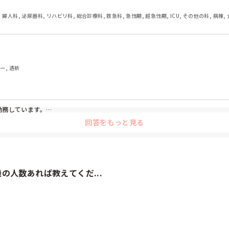
・婦人科, 泌尿器科, リハビリ科, 総合診療科, 救急科, 急性期, 超急性期, ICU, その他の科, 病棟,
ダー, 透析


務しています。

回答をもっと見る
なり充実しますよね。
の人数あれば教えてくだ...
(´ｰ｀ )ﾉ


