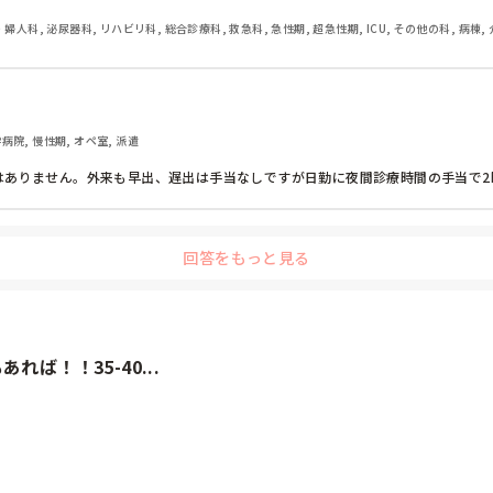
・婦人科, 泌尿器科, リハビリ科, 総合診療科, 救急科, 急性期, 超急性期, ICU, その他の科, 病棟,
学病院, 慢性期, オペ室, 派遣
ありません。外来も早出、遅出は手当なしですが日勤に夜間診療時間の手当で2時間
回答をもっと見る
ば！！35-40...