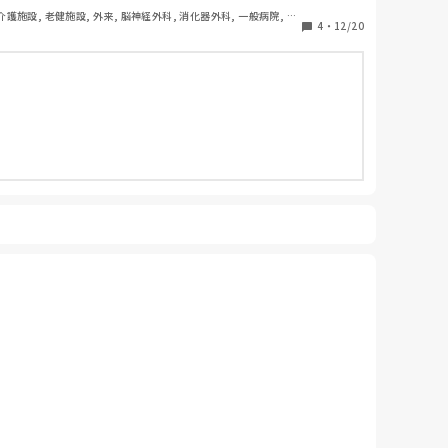
 介護施設, 老健施設, 外来, 脳神経外科, 消化器外科, 一般病院, 慢
4
・
12/20