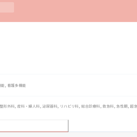
機能, 看護多機能
 整形外科, 産科・婦人科, 泌尿器科, リハビリ科, 総合診療科, 救急科, 急性期, 超急性