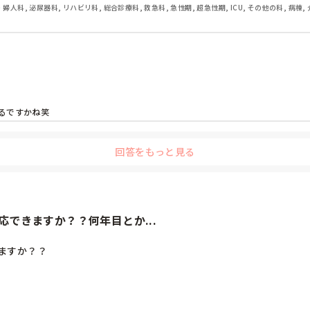
・婦人科, 泌尿器科, リハビリ科, 総合診療科, 救急科, 急性期, 超急性期, ICU, その他の科, 病棟,
るですかね笑
回答をもっと見る
できますか？？何年目とか...
すか？？
