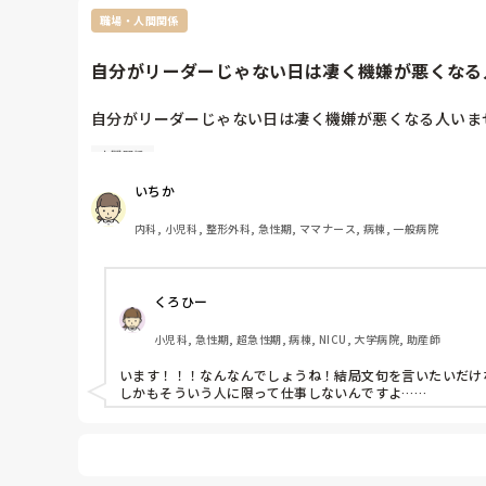
職場・人間関係
自分がリーダーじゃない日は凄く機嫌が悪くなる人
自分がリーダーじゃない日は凄く機嫌が悪くなる人いませ
人間関係
でも、リーダーつけたらつけたで、「もー、私いつもリ
リーダー嫌と口では言うけどリーダー外すとイライラして
いちか
イライラされるほうが嫌だからリーダーつけたいけど若
内科, 小児科, 整形外科, 急性期, ママナース, 病棟, 一般病院
はー

疲れる
くろひー
小児科, 急性期, 超急性期, 病棟, NICU, 大学病院, 助産師
います！！！なんなんでしょうね！結局文句を言いたいだけな
しかもそういう人に限って仕事しないんですよ……