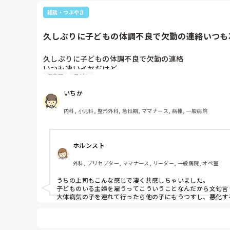
雑談・つぶやき
久しぶりに子どもの体調不良で欠勤の連絡いつも凄
久しぶりに子どもの体調不良で欠勤の連絡

いつも凄いイヤだけど

保育園
子ども
「私だったら座薬入れて保育園連れて行くなー」

いちか
って

内科, 小児科, 整形外科, 急性期, ママナース, 病棟, 一般病院
は？

あなたがどうするかなんて知らないし

ホルンスト
子どもに無理させてでも働くことが立派だとでも思ってる
外科, プリセプター, ママナース, リーダー, 一般病院, オペ室
休む立場だから何も言えないけどここで吐き出しとこ！
うちの上司もこんな感じで凄く共感しちゃいました。

子どものいる主婦を雇うってこういうことなんだから文句言うな
大体病気の子を連れて行ったら他の子にもうつすし、悪化す