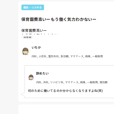
雑談・つぶやき
保育園費高いーもう働く気力わかないー
保育園費高いー

保育園
いちか
内科, 小児科, 整形外科, 急性期, ママナース, 病棟, 一般病院
辞めたい
内科, 外科, リハビリ科, ママナース, 病棟, 一般病院, 慢性期
何のために働いてるのか分からなくなりますよね(笑)