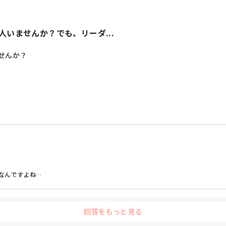
いませんか？でも、リーダ...
んか？

ーダーだしー」と笑いながら言う

る

い子にもリーダー経験させないとダメだし

んですよね…

回答をもっと見る