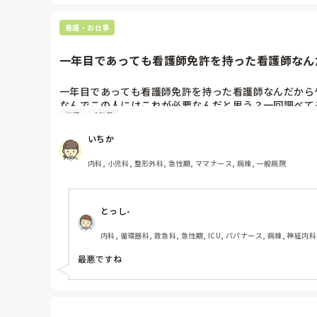
看護・お仕事
一年目であっても看護師免許を持った看護師なんだ
一年目であっても看護師免許を持った看護師なんだから
なんでこの人にはこれが必要なんだと思う？一回調べて
指導
1年目
これば見たことある？やったことある？って毎回確認し
朝からタイムスケジュール立ててやる事確認して。

いちか
それでも違う患者の点滴を投与しようとしたり、いかな
内科, 小児科, 整形外科, 急性期, ママナース, 病棟, 一般病院
分からないことは仕方ないし、これから覚えていけばいい
でも一年目として、確認を手間に思ったり、何回も大丈
とっし-
何回説明しても同じミスしたり、聞いてませんって言った
内科, 循環器科, 救急科, 急性期, ICU, パパナース, 病棟, 神経内
いや説明したの私だし

かと思えばやったことないのにできますって言ったり

最悪ですね
もう疲れた