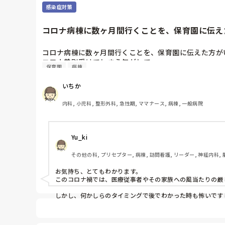
感染症対策
コロナ病棟に数ヶ月間行くことを、保育園に伝えた
コロナ病棟に数ヶ月間行くことを、保育園に伝えた方がい
保育園
病棟
いちか
内科, 小児科, 整形外科, 急性期, ママナース, 病棟, 一般病院
Yu_ki
その他の科, プリセプター, 病棟, 訪問看護, リーダー, 神経内科,
お気持ち、とてもわかります。

このコロナ禍では、医療従事者やその家族への風当たりの厳
しかし、何かしらのタイミングで後でわかった時も怖いですし、
医療従事者としても、コロナ禍にある一個人としても、ここ