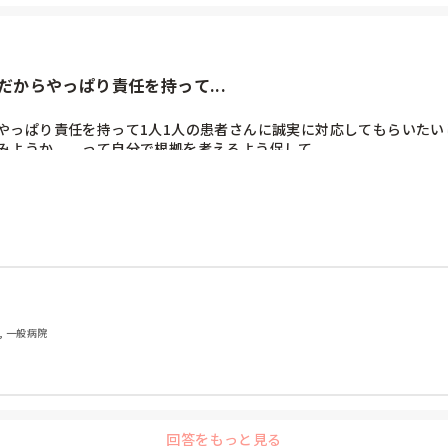
からやっぱり責任を持って...
やっぱり責任を持って1人1人の患者さんに誠実に対応してもらいたい
みようか　　って自分で根拠を考えるよう促して。

て、手順書見ながら説明して。

きゃいけない点滴忘れてたり分からないことをそのままにしてクレーム


夫？って声かけてるのに相談しないとか、もうどうしたらいいのか分か
り

科, 一般病院
回答をもっと見る