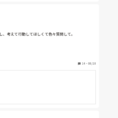
し、考えて行動してほしくて色々質問して。

来たり

14
・
08/28
らない
