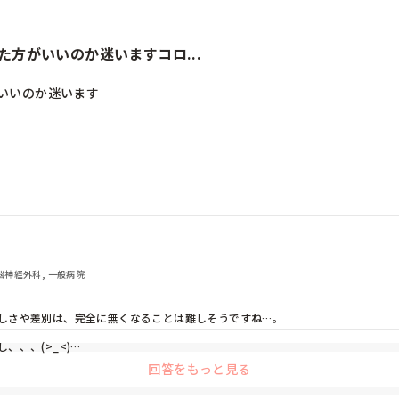
方がいいのか迷いますコロ...
いのか迷います

 脳神経外科, 一般病院
しさや差別は、完全に無くなることは難しそうですね…。

、、(>_<)

回答をもっと見る
は早めにお伝えして、保育園の意向やルールをご確認された方が良いとは思いま