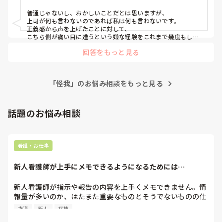
普通じゃないし、おかしいことだとは思いますが、

上司が何も言わないのであれば私は何も言わないです。

正義感から声を上げたことに対して、

こちら側が痛い目に遭うという嫌な経験をこれまで幾度もして
いるためです(´<_｀ 　)

回答をもっと見る
大勢の人が良しとしていることに対し、

意を唱えた側が煙たがられたり異端扱いを受けたりします(´<_
｀ 　)

「怪我」のお悩み相談をもっと見る
正直者が馬鹿を見る嫌な世の中です😮‍💨

その職場に居づらくなったりしたくないのであれば、

話題のお悩み相談
黙っている方が賢明なんだと思います(　´Α｀)
看護・お仕事
新人看護師が上手にメモできるようになるためには…
新人看護師が指示や報告の内容を上手くメモできません。情
報量が多いのか、はたまた重要なものとそうでないものの仕
分けができないのか…  肝心な事柄を逃してしまいます。何
指導
新人
病棟
かよい指導方法はないでしょうか？　出来るだけゆっくり指