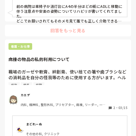
耳鼻咽喉科, 皮膚科, 泌尿器科, リハビリ科, 救急科, 急性期, 超急性
ずっとPCカルテとにらめっこしてますが覚えられる気がし
期, ICU, CCU, HCU, プリセプター, 病棟, リーダー, 神経内科, 脳神
前の病院は車椅子か消灯台にA4の半分ほどの紙にADLと移動に
ません…要領も悪く仕事ができない自分に嫌になります…
経外科, GCU, 消化器外科, 一般病院, 大学病院, 慢性期, 終末期, オ
伴う注意点や安楽の姿勢についてリハビリが書いてくれてまし
ペ室
た。

どこでお願いされてもそのメモ見て誰でも正しく介助できるよ
うにでした。

回答をもっと見る
他の人からメモが見れないように車椅子のポケット、消灯台の
中とか工夫してたのを思い出します。
看護・お仕事
病棟の物品の私的利用について
職場のガーゼや軟膏、絆創膏、使い捨ての箸や歯ブラシなど
の消耗品を自分の怪我等のために使用する方がいます。ヘル
パーに限っては看護師に処置まで依頼します。

怪我
師長
病院
これは横領なのでは？と疑問です。

師長等もその場にいましたが何も言いません。でも普段から
カエデ
コスト意識を持つように言われます。これって普通ですか？
内科, 精神科, 整形外科, プリセプター, 病棟, リーダー, 一般
2
・
03/15
病院, 慢性期
まどれーぬ
その他の科, クリニック