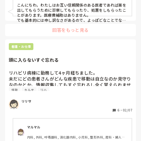
こんにちわ。わたしはお互い信頼関係のある医者であれば薬を
みなさんはどうされてますか？
出してもらうために診察してもらったり、処置をしもらったこ
とがあります。医療費補助はありません。

でも基本的には申し訳なさがあるので、よっぽどなことでない
限りは他院に受診します。
回答をもっと見る
看護・お仕事
頭に入らないすぐ忘れる
リハビリ病棟に勤務して4ヶ月経ちました。

未だにどの患者さんがどんな疾患で移動は自立なのか見守り
なのかとか、情報収集してもすぐ忘れるし全く覚えられませ
怪我
カルテ
リハ
ん。

昨日夜勤した時も、患者さんがトイレに行くのに自室トイレ
リリサ
に車椅子だと思って連れていったら身障者用トイレに車椅子
で連れていかなきゃいけなかったことを後で知りました。

6
・
02/07
怪我がなくて良かったものの、昼と夜時間帯によってADL動
作は違うし、ずっと一緒のADLならまだしも回復に伴って
ADLは変化していきいつの間にかまた動作方法が変わってま
マルマル
す。

内科, 外科, 呼吸器科, 消化器内科, 小児科, 整形外科, 産科・婦人科, 
全く追いつきません。どうやって覚えたらいいんでしょう…