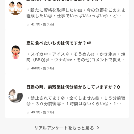
・
新たに資格を取得したい📖
・
今の分野をこのまま
経験したい😊
・
仕事でいっぱいいっぱい💦
・
どん
な自分になりたいか探し中🧐
・
その他（コメントで
417
票・
残り5日
教えてください）
夏に食べたいものは何ですか？🍉
・
スイカ🍉
・
アイス🍦
・
そうめん🥢
・
かき氷🍧
・
焼
肉（BBQ)🍖
・
ウナギ🐟
・
その他(コメントで教え
てください)
468
票・
残り4日
日勤の時、前残業は何分前からしていますか？⌚
・
禁止されてます🚫
・
全くしません🙅
・
１５分前後
😊
・
３０分前後🤓
・
１時間はないくらい🤔
・
１時
間以上…😨
・
その他（コメントで教えて下さい）
497
票・
残り3日
リアルアンケートをもっと見る