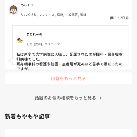
私はこれまで脳神経外科、リハビリ科、透析室と経験しまし
もちくろ
たが、どこもしっくり来なくて悩んでいます…。次回の転職
リハビリ科, ママナース, 病棟, 一般病院, 透析
の参考にさせていただきたいです😭
1
・
2日前
まどれーぬ
その他の科, クリニック
私は新卒で大学病院に入職し、配属されたのが眼科・耳鼻咽喉
科病棟でした。

耳鼻咽喉科の看護や処置・患者層が死ぬほど苦手で嫌だったの
ですが、

眼科は自分に合っていて好きだったので、そこからずーっと眼
回答をもっと見る
科で働いています。

大学病院に在籍していると必ず異動があるため、永遠に眼科病
棟に居続けることは不可能なので、

話題のお悩み相談をもっと見る
異動の声がかかる前に眼科クリニックに転職しました。

そこから先は何か所か眼科クリニックを転々として今の職場に
至る、という感じです。
新着もやもや記事