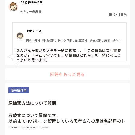
示・報告するよう皆で努力しています。
dog person 🐕
外科, 一般病院
6
・
1日前
まゆナース
内科, 外科, 呼吸器科, 消化器内科, 循環器科, 泌尿器科, 病棟, 消化器
外科, 一般病院
新人さんが書いたメモを一緒に確認し、「この情報はなぜ重要
なのか」「今回は省いてもよい情報はどれか」を一緒に考える
とよいと思います。

ただ間違いを指摘するのではなく、患者さんの状態や報告の目
回答をもっと見る
的に照らして振り返ることで、重要度を判断する力が少しずつ
身につくのではないでしょうか。最初は情報を多く書いてしま
うことも自然だと思うので、繰り返し一緒に整理しながら、必
要な内容を選べるよう支援するとよいと思います。
感染症対策
尿破棄方法について質問
尿破棄について質問です。

以前まではバルーン留置している患者さんの尿は各部屋のト
イレに破棄する形でしたが、感染予防上汚物処理室でのみ破
手技
正看護師
病棟
棄に代わり1人ウロバッグ空っぽにしたらその尿はすぐに汚