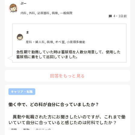
物処理室に持っていくという非効率な方法になってます。尿
ぷー
破棄人数は10人近くになるので病室と汚物処理室を10往復
内科, 外科, 泌尿器科, 病棟, 一般病院
する形に。結果尿破棄に時間がかかってます。

4
・
1日前
以前の病院では尿破棄用ワゴン下段に蓄尿袋を患者さん分セ
ットしワゴン下段に乗せて破棄していき最後まとめて汚物処
理室で破棄してたのでその方法はダメなのか？と疑問抱いて
ま
ます。もちろん汚物見えないようワゴンにカバーする等対策
産科・婦人科, 病棟, オペ室, 小規模多機能
して。

皆さんの病棟ではどのような方法取られてますか？
急性期で勤務していた時は蓄尿瓶を人数分用意して、使用した
蓄尿瓶に蓋をして巡回していました。
回答をもっと見る
キャリア・転職
働く中で、どの科が自分に合っていましたか？
　異動や転職された方にお聞きしたいのですが、これまで働
いていて自分に合っていると感じたのは何科でしたか？

また、どんなところが合っていると感じましたか？

復職
異動
クリニック