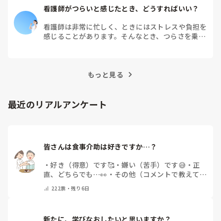
看護師がつらいと感じたとき、どうすればいい？
看護師は非常に忙しく、ときにはストレスや負担を
感じることがあります。そんなとき、つらさを乗り
越えるためにはどうすればよいでしょうか？この記
事では、看護師がつらさを感じたときの対処法や秘
訣を紹介します。
もっと見る
最近のリアルアンケート
皆さんは食事介助は好きですか…？
・
好き（得意）です🥰
・
嫌い（苦手）です😅
・
正
直、どちらでも…👀
・
その他（コメントで教えてく
ださい）
222
票・
残り6日
新たに、学びなおしたいと思いますか？