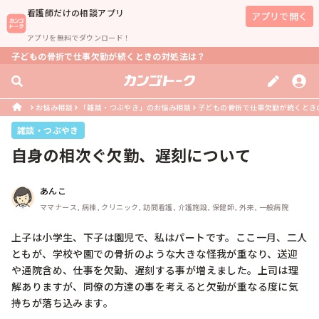
看護師
だけの相談アプリ
アプリで開く
アプリを無料でダウンロード！
子どもの骨折で仕事欠勤が続くときの対処法は？
お悩み相談
「雑談・つぶやき」のお悩み相談
子どもの骨折で仕事欠勤が続くとき
雑談・つぶやき
自身の相次ぐ欠勤、遅刻について
あんこ
ママナース, 病棟, クリニック, 訪問看護, 介護施設, 保健師, 外来, 一般病院
上子は小学生、下子は園児で、私はパートです。ここ一月、二人
ともが、学校や園での骨折のような大きな怪我が重なり、送迎
や通院含め、仕事を欠勤、遅刻する事が増えました。上司は理
解ありますが、同僚の方達の事を考えると欠勤が重なる度に気
持ちが落ち込みます。