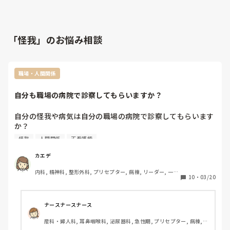
「怪我」のお悩み相談
職場・人間関係
自分も職場の病院で診察してもらいますか？
自分の怪我や病気は自分の職場の病院で診察してもらいます
か？

怪我
人間関係
正看護師
うちは診療科はそんなに多くないのですが、職員は割と職場
で診察してもらってるようです。なんなら仕事時間に先生に
カエデ
電話して処方を貰ってる人もいて、予約や待ち時間もなくて
内科, 精神科, 整形外科, プリセプター, 病棟, リーダー, 一般
楽で良さそうだなと思う反面、日々指示を貰ったりする医師
10
・
03/20
病院, 慢性期
や院長などの上司に診察して貰ったり相談することへの抵抗
感もあります。

病院によっては医療費補助なんかも出るみたいですが、うち
ナースナースナース
はありません。医療費を次回のお給料から天引きできる程度
産科・婦人科, 耳鼻咽喉科, 泌尿器科, 急性期, プリセプター, 病棟, 
です。

消化器外科, 一般病院, オペ室