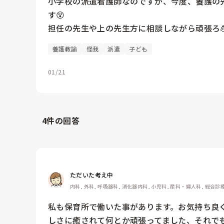
小学校の派遣看護師なのですが、今度、養護の
す😵

担任の先生や上の先生方に相談しながら頑張ろ
養護教諭
怪我
派遣
子ども
01/21
4
件の回答
ただいた考え中
内科, 外科, 呼吸器科, 消化器内科, 小児科, 産科・婦人科, 総合診療
私も保育所で働いた事があります。お気持ち良
しさに癒されて何とか頑張ってました、それで