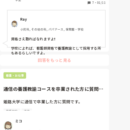
していますが、それらの転機でキャリア形成も変わりま
7
・
01/11
す。

保健師の待遇に関しては、行政だと職員募集要項などで
見ることも出来ます。産業の場合は、非公開の求人も多
いですし、企業や雇用形態によっても違います。

Ray
養護教諭にしても、保健師にしても資格取得してもなか
なか希望通りの就職は厳しいです。お住まいのエリアの
小児科, その他の科, パパナース, 保育園・学校
募集などについてもリサーチする事をお勧めします
資格さえ取ればなれますよ❗

学校によれば、看護師資格で養護教諭として採用する所
もあるらしいですよ。
回答をもっと見る
看護・お仕事
通信の養護教諭コースを卒業された方に質問で
す
姫路大学に通信で卒業した方に質問です。

養護教諭
通信
看護教員になりたくて３年次編入を考えています。

働きながらだと2年で卒業するのは難しいでしょう
ミコ
か？
