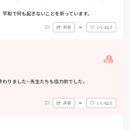


。平和で何も起きないことを祈っています。
共有
いいね 2
質問主
わりました✨先生たちも協力的でした。

共有
いいね 2