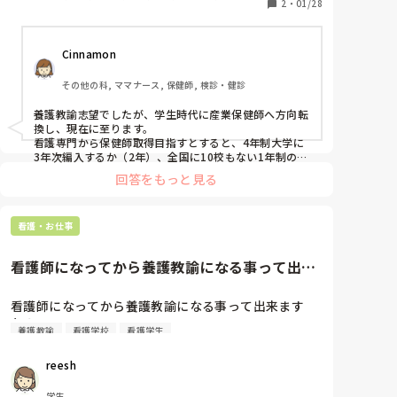
看護学校へ通っていたため保健師や養護教諭の資格を
2
・
01/28
持っていません。

Cinnamon
転職を重ねたため金銭面でも不安はあるのですが

将来的には保健師の資格を取り、病院外で働きたいと
その他の科, ママナース, 保健師, 検診・健診
考えています。

養護教諭志望でしたが、学生時代に産業保健師へ方向転
そこで以下質問です。

換し、現在に至ります。

看護専門から保健師取得目指すとすると、4年制大学に
3年次編入するか（2年）、全国に10校もない1年制の養
成機関に進学するか。

・保健師や養護教諭の資格どうしたら取れるのか

回答をもっと見る
3年次編入自体、廃止の大学が増えたり、編入できても
・学校は何年通うのか、また入学試験はどのようなも
保健師課程を履修出来ない可能性大です。保健師課程自
のか

体ない大学も増えて来ているので。

・みなさんのキャリア形成はどうされているか

看護・お仕事
1年制の場合、看護からの内部進学枠があったり、大学
・保健師の待遇と看護師の待遇（お給料面や福利厚
で保健師課程取らなかった人が受験したりするので狭き
門です。

生）の違いはどうか

看護師になってから養護教諭になる事って出来
養護教諭は、全国に6校しかない特別別科に進学するの
・また、こういうことを相談出来る機関はあるか

ますか？
が現実的です（1年）。

入試科目は各大学や養成機関のサイトに出ていますし、
看護師になってから養護教諭になる事って出来ます
過去問開示している所も。

実際に経験された方や情報持っている方いらっしゃっ
キャリア形成に関しては、貞子さんの自己理解や仕事理
養護教諭
看護学校
看護学生
たら教えてください。

解にもよります。WEBでキャリア相談事業を無料でやっ
ている所もあるので、そういうサービス利用するのも1
reesh
つのテです。

ちなみに私は、結婚や出産、育児等の転機で何回か転職
学生