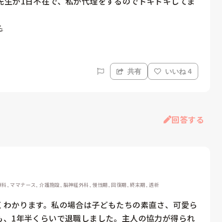
先生が1日不在で、私が代理をするのでドキドキしてま

共有
いいね 4
回答する
科, ママナース, 介護施設, 脳神経外科, 慢性期, 回復期, 終末期, 透析
くわかります。私の場合は子どもたちの素直さ、可愛ら
も、1年半くらいで退職しました。主人の協力が得られ