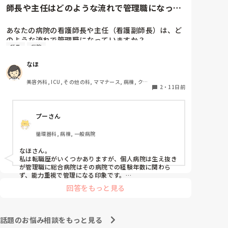
りづらいと思うので…色味は似ている方がいいなと思い
師長や主任はどのような流れで管理職になって
ます。

いますか？
洗濯は業者が週に2回回収してくれるので利用していま
あなたの病院の看護師長や主任（看護副師長）は、ど
のような流れで管理職になっていますか？

師長
病院
・新卒or既卒

なほ
・年代

・仕事の仕方      などなど

美容外科, ICU, その他の科, ママナース, 病棟, クリ
2
・
11日前
ニック, リーダー, 消化器外科, 一般病院
私が勤めていた病院では既卒で5年以上勤めて30代後
半くらいで主任になる方が多かった印象です。

プーさん
その後数年して師長に昇任するイメージでした。

また、師長に昇任するときは部署異動している人が多
循環器科, 病棟, 一般病院
かったです！
なほさん。

私は転職歴がいくつかありますが、個人病院は生え抜き
が管理職に総合病院はその病院での経験年数に関わら
ず、能力重視で管理になる印象です。

個人病院ほど、中途採用が管理職に選ばれるのには結構
回答をもっと見る
年数を要したり、少数派なので、病院的に変化を拒んで
るのかな〜と感じます。

年齢は30後半もいますが、40代からなっていく方が多
かったようなきがします。

話題のお悩み相談をもっと見る
総合病院では師長、主任になる前には部署異動を経験す