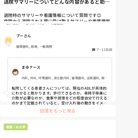
退院サマリーについてどんな内容があると助か
りますか?
退院時のサマリーや看護情報について質問です😊

病院から退院される際に受け取るサマリーや看護情報
申し送り
デイサービス
介護施設
で、

プーさん
「この情報があると助かる！」

「もう少し詳しく知りたかった…」

循環器科, 病棟, 一般病院
7
・
11日前
と思う内容はありますか？

まゆナース
私は心臓血管外科、循環器病院に勤めています。

病院では退院支援の一環として情報提供を行っていま
内科, 外科, 呼吸器科, 消化器内科, 循環器科, 泌尿器科, 病
すが、実際に他施設で必要とされている情報との間に
棟, 消化器外科, 一般病院
ギャップがあるのではないかと感じています。

転院してくる患者さんについては、現在のADLが具体的
にわかると助かります。歩行できるのか、車椅子移乗に
今後の退院支援や情報共有の参考にしたいので、皆さ
介助が必要なのか、食事や排泄をどの程度自分で行える
んのご意見をぜひ教えていただけると嬉しいです😊
のかまで記載されていると、受け入れ後の動きをイメー
ジしやすいです。

回答をもっと見る
また、認知機能や危険行動についても知りたいです。転
倒歴、離床センサーの使用、点滴やチューブを自己抜去
看護・お仕事
する可能性、徘徊や不穏の有無などが事前にわかると、
ベッドの位置や必要な物品を準備できます。
