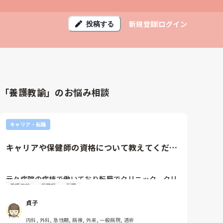
新規登録
ログイン
投稿する
「養護教諭」のお悩み相談
キャリア・転職
キャリアや保健師の資格について教えてくださ
い
元々病院の病棟で働いており転職でクリニック、クリ
養護教諭
保健師
転職
ニックから病棟勤務へ転職したのですが、元々保健室
の職員になりたかった身からして看護師が自分に合っ
貞子
ていない気がしてきました。

内科, 外科, 急性期, 病棟, 外来, 一般病院, 透析