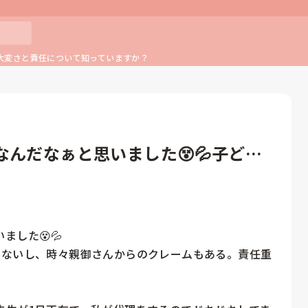
大変さと責任について知っていますか？
んだなぁと思いました😵💦子ども
した😵💦

けないし、時々親御さんからのクレームもある。責任重