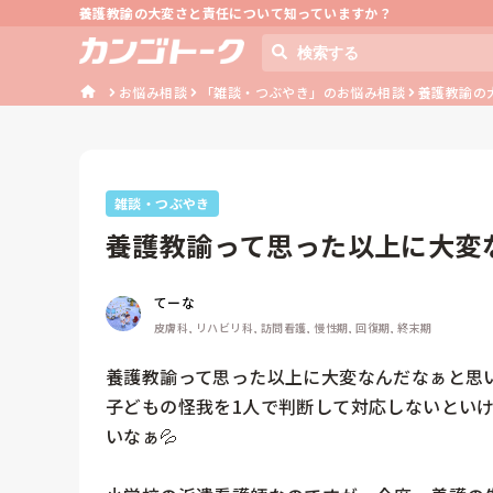
養護教諭の大変さと責任について知っていますか？
お悩み相談
「雑談・つぶやき」のお悩み相談
養護教諭の
雑談・つぶやき
養護教諭って思った以上に大変な
の怪我を1...
てーな
皮膚科, リハビリ科, 訪問看護, 慢性期, 回復期, 終末期
養護教諭って思った以上に大変なんだなぁと思いま
子どもの怪我を1人で判断して対応しないとい
いなぁ💦
