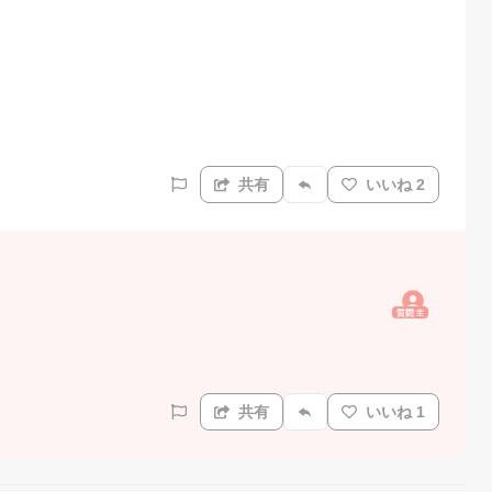
共有
いいね 2
質問主
共有
いいね 1