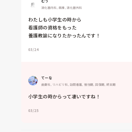
むう
消化器内科, 病棟, 消化器外科
わたしも小学生の時から

看護師の資格をもった

養護教諭になりたかったんです！
03/24
てーな
皮膚科, リハビリ科, 訪問看護, 慢性期, 回復期, 終末期
小学生の時からって凄いですね！
03/25