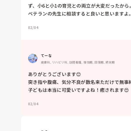
ず、小6と小1の育児との両立が大変だったから。
ベテランの先生に相談すると良いと思いますよ
02/04
てーな
皮膚科, リハビリ科, 訪問看護, 慢性期, 回復期, 終末期
ありがとうございます😊

突き指や腹痛、気分不良が数名来ただけで無事終
子どもは本当に可愛いですよね！癒されます😍
02/04