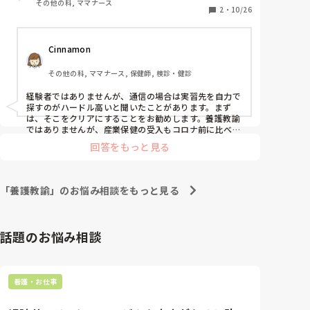
その他の科, ママナース
姫路じゃなくても聖徳、人間科学大学の養護教諭コー
2
・
10/26
Cinnamon
その他の科, ママナース, 保健師, 検診・健診
経験者ではありませんが、通信の場合は実習先を自力で
探すのがハードル高いと聞いたことがあります。まず
は、そこをクリアにすることをお勧めします。養護教諭
ではありませんが、産業保健の受入もコロナ前に比べて
大変そうで、各大学が苦労していると聞きます
回答をもっと見る
「養護教諭」のお悩み相談をもっと見る
話題のお悩み相談
看護・お仕事