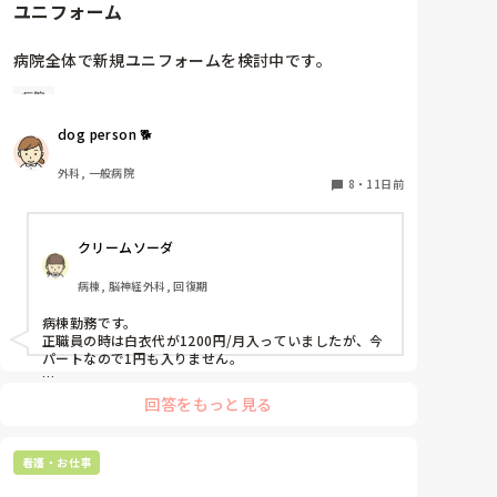
ユニフォーム
「できる・できない」だけでなく、どの程度の介助が必
要か、普段どのような声かけや対応をしているかまで共
有されていると、転院後も安全に看護を継続しやすいと
病院全体で新規ユニフォームを検討中です。

思います。
病院
皆さんは、どんなユニフォームで勤務されています
か？

dog person 🐕
・支給／貸与／自分で購入…

・動きやすい／通気性が良い／おしゃれ／カワイイ…

外科, 一般病院
・業者が洗濯／自分で洗濯…

8
・
11日前
様々な視点からお話を伺えるとありがたいです。
クリームソーダ
病棟, 脳神経外科, 回復期
病棟勤務です。

正職員の時は白衣代が1200円/月入っていましたが、今
パートなので1円も入りません。

一時期は白衣は何でもオッケーで、スクラブは指定のも
回答をもっと見る
ののみでした。

今はスクラブは何色でも良いことになっています。

新卒の時からの白衣なので白衣ももう8年目です🫢

看護・お仕事
ナガイレーベンのものはまず壊れません！

スクラブは色とりどりすぎるのは患者さんから見て分か