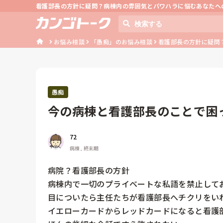
看護部長の方針に疑問？病棟内の雰囲気とパワハラに悩むあなたへ
お悩み相談
「愚痴」のお悩み相談
看護部長の方針に疑問？
愚痴
今の病棟と看護部長のことで困
72
病棟, 終末期
病院？看護部長の方針

病棟内で一切のプライベートな私語を禁止してお
目についたら主任たちが看護部長へチクリをいれ
イエローカードからレッドカードになると看護部