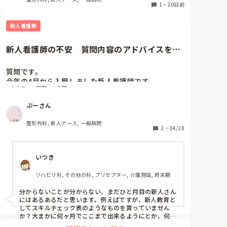
ってはいます。本当に。こんなに日勤を3ヶ月頑張っ
1
・
20日前
てきて、だけどまだできることも少ないのに来月から
夜勤自立とか、ほんっっっとうに不安でなりません。
新人看護師
うちの病院の場合、チーム制になっており、A-1・2、
B-1・2と分かれています。夜勤の場合、チーム1人ず
新人看護師の不安　質問内容のアドバイスをお
つ計4人で夜勤を回します。急性期病院なので患者が
願いします
毎日変わるがわるきて、その患者情報も追いつきませ
質問です。

ん。この人はトイレどうやって行ってるんだろう？と
今年の4月から入職しました新人看護師です。

か安静度どのくらい？とか本当は3ヶ月も病棟で働い
カルテ
同期
入職
①入職してから1ヶ月が経とうとしています。私は普
てるのだから知っておくべき情報も業務を覚えるの
段その日の教育係の方の後を追いかけて勉強させてい
と、怒られないようにやらないとという焦りから全然
ぷーさん
ただいてるのですが、先輩の後を追いながら廊下を歩
患者さんのことが見れません。夜勤だと、仮眠がA-1
いていると同じ部署の同期は何やら1人で歩いている
とB-1が先に入るので、必然的に相方がいなくなる状
整形外科, 新人ナース, 一般病院
ところをたびたび見かけます。そこで一つ私は、私だ
2
・
04/28
況で、A側の患者さんは日勤で見たことがないので、
け先輩の後を追っかけるだけで、同期に置いていかれ
相手側のチームの患者さんのことは知るはずもなく、
てるのかもしれない。と不安になってしまいます。こ
相手ももちろん知らないので、相手チームに聞けるは
いつき
の時期は何が正解なのでしょうか。

ずもないので、本当に不安で不安で仕方がないです。

②先輩のカルテ記載を横で見ていると必ず聞かれるの
自分でも何が言いたいのかわからないくらいには不安
リハビリ科, その他の科, プリセプター, 介護施設, 終末期
が何か分からないことある？と聞かれるのですが、何
です。ごめんなさい。

がわからないのかがわからないので、「いやー、」と
でも、気持ちの持ちようなどあれば教えてください。
分からないことが分からない、まだひと月目の新人さん
濁してしまっています。どのような質問をすると良い
にはあるあるだと思います。例えばですが、新人教育と
かアドバイスお願いします。
してスキルチェック表のようなものを貰っていません
か？大まかに何ヶ月でここまで出来るようにとか、何ヶ
月でこのページの全部の技術を独り立ちするとか、そう