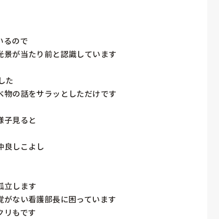
るので

景が当たり前と認識しています

た

物の話をサラッとしただけです

子見ると

良しこよし

立します

がない看護部長に困っています

リもです
