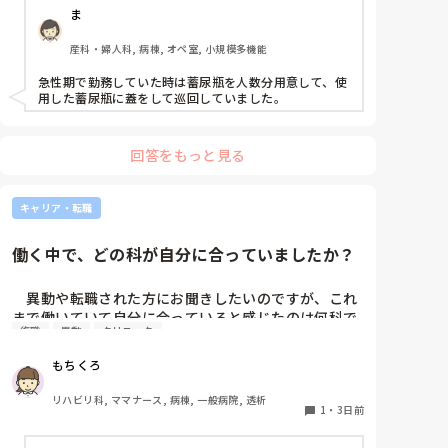
ま
ん分セットしワゴン下段に乗せて破棄していき最後ま
とめて汚物処理室で破棄してたのでその方法はダメな
産科・婦人科, 病棟, オペ室, 小規模多機能
のか？と疑問抱いてます。もちろん汚物見えないよう
ワゴンにカバーする等対策して。

急性期で勤務していた時は蓄尿瓶を人数分用意して、使
皆さんの病棟ではどのような方法取られてますか？
用した蓄尿瓶に蓋をして巡回していました。
回答をもっと見る
キャリア・転職
働く中で、どの科が自分に合っていましたか？
　異動や転職された方にお聞きしたいのですが、これ
まで働いていて自分に合っていると感じたのは何科で
復職
異動
クリニック
したか？

また、どんなところが合っていると感じましたか？

もちくろ
私はこれまで脳神経外科、リハビリ科、透析室と経験
リハビリ科, ママナース, 病棟, 一般病院, 透析
しましたが、どこもしっくり来なくて悩んでいま
1
・
3日前
す…。次回の転職の参考にさせていただきたいです😭