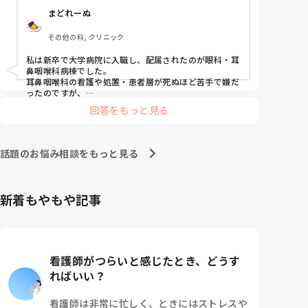
まどれーぬ
その他の科, クリニック
私は新卒で大学病院に入職し、配属されたのが眼科・耳
鼻咽喉科病棟でした。

耳鼻咽喉科の看護や処置・患者層が死ぬほど苦手で嫌だ
ったのですが、

眼科は自分に合っていて好きだったので、そこからずー
回答をもっと見る
っと眼科で働いています。

大学病院に在籍していると必ず異動があるため、永遠に
眼科病棟に居続けることは不可能なので、

話題のお悩み相談をもっと見る
異動の声がかかる前に眼科クリニックに転職しました。

そこから先は何か所か眼科クリニックを転々として今の
職場に至る、という感じです。
新着もやもや記事
看護師がつらいと感じたとき、どうす
ればいい？
看護師は非常に忙しく、ときにはストレスや