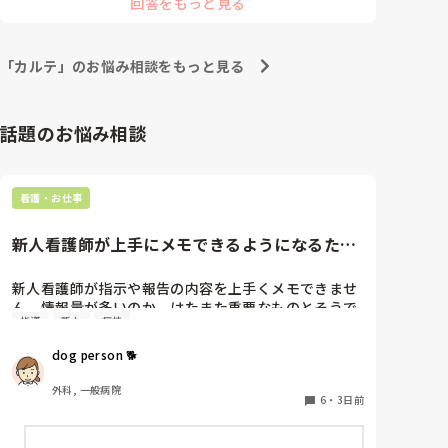
回答をもっと見る
いうチェック表です。勉強することは多いと思います
が、まずはそういうチェック表を見てその技術について
着目して先輩についてみるのはいかがでしょう？まずは
見学、次に自分でやる時のシュミレーション、その上で
「カルテ」のお悩み相談をもっと見る
分からないところを聞く、という形で行けば分からない
ところもわかってくるかなぁと思います。また、ひと月
目で1人行動がまだと言うのはまあ、当然だと思いま
す。でも、先輩から独り立ちの了承を貰った技術が増え
話題のお悩み相談
ていけば自ずと一日の担当業務の中で自分ができること
が増えます。そうなれば先輩と別行動になる時も出てく
ると思いますよ！無理をせず一つ一つ習得していきまし
ょう！
看護・お仕事
新人看護師が上手にメモできるようになるため
には…
新人看護師が指示や報告の内容を上手くメモできませ
ん。情報量が多いのか、はたまた重要なものとそうで
指導
新人
病棟
ないものの仕分けができないのか…  肝心な事柄を逃
してしまいます。何かよい指導方法はないでしょう
dog person 🐕
か？　出来るだけゆっくり指示・報告するよう皆で努
力しています。
外科, 一般病院
6
・
3日前