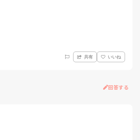
共有
いいね
回答する