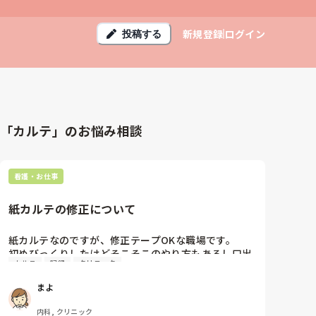
新規登録
ログイン
投稿する
「カルテ」のお悩み相談
看護・お仕事
紙カルテの修正について
紙カルテなのですが、修正テープOKな職場です。

初めびっくりしたけどそこそこのやり方もあるし口出
カルテ
記録
クリニック
しもできないため飲み込んで来ましたが、やっぱりお
かしいというか違反ですよね🙂

まよ
監査が来ないからとそのスタイル貫いてるらしいです
😇
内科, クリニック