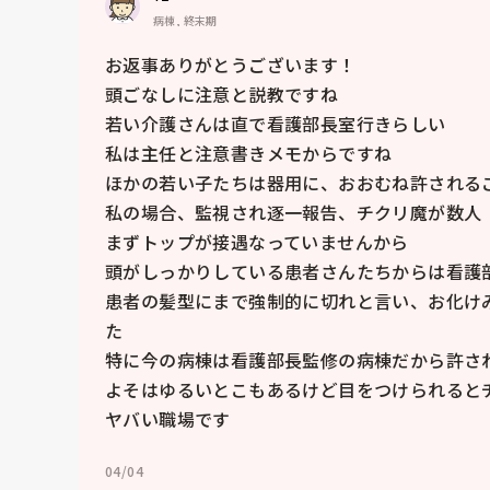
病棟, 終末期
お返事ありがとうございます！

頭ごなしに注意と説教ですね

若い介護さんは直で看護部長室行きらしい

私は主任と注意書きメモからですね

ほかの若い子たちは器用に、おおむね許されるこ
私の場合、監視され逐一報告、チクリ魔が数人

まずトップが接遇なっていませんから

頭がしっかりしている患者さんたちからは看護部
患者の髪型にまで強制的に切れと言い、お化け
た

特に今の病棟は看護部長監修の病棟だから許され
よそはゆるいとこもあるけど目をつけられるとチ
ヤバい職場です
04/04