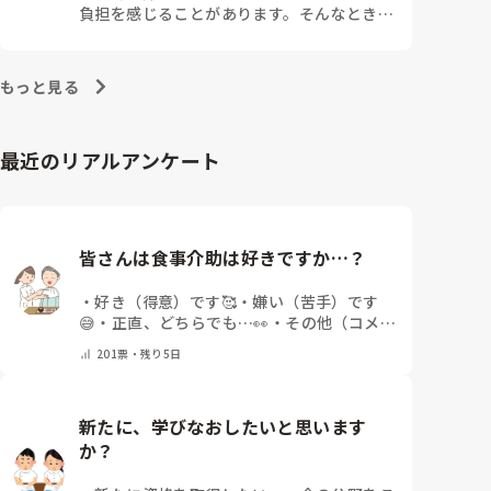
負担を感じることがあります。そんなとき、
つらさを乗り越えるためにはどうすればよい
でしょうか？この記事では、看護師がつらさ
を感じたときの対処法や秘訣を紹介します。
もっと見る
最近のリアルアンケート
皆さんは食事介助は好きですか…？
・
好き（得意）です🥰
・
嫌い（苦手）です
😅
・
正直、どちらでも…👀
・
その他（コメン
トで教えてください）
201
票・
残り5日
新たに、学びなおしたいと思います
か？