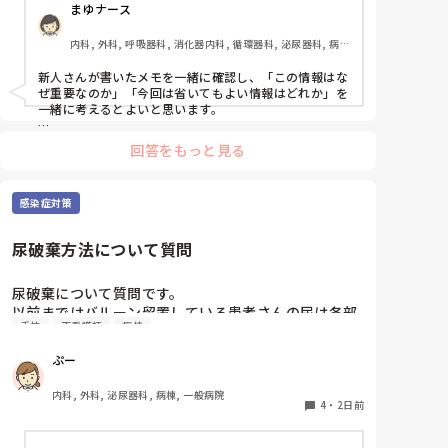
まゆナース
内科, 外科, 呼吸器科, 消化器内科, 循環器科, 泌尿器科, 病
棟, 消化器外科, 一般病院
新人さんが書いたメモを一緒に確認し、「この情報はな
ぜ重要なのか」「今回は省いてもよい情報はどれか」を
一緒に考えるとよいと思います。

ただ間違いを指摘するのではなく、患者さんの状態や報
回答をもっと見る
告の目的に照らして振り返ることで、重要度を判断する
力が少しずつ身につくのではないでしょうか。最初は情
報を多く書いてしまうことも自然だと思うので、繰り返
感染症対策
し一緒に整理しながら、必要な内容を選べるよう支援す
るとよいと思います。
尿破棄方法について質問
尿破棄について質問です。

以前まではバルーン留置している患者さんの尿は各部
手技
正看護師
病棟
屋のトイレに破棄する形でしたが、感染予防上汚物処
理室でのみ破棄に代わり1人ウロバッグ空っぽにした
ぷー
らその尿はすぐに汚物処理室に持っていくという非効
率な方法になってます。尿破棄人数は10人近くになる
内科, 外科, 泌尿器科, 病棟, 一般病院
ので病室と汚物処理室を10往復する形に。結果尿破棄
4
・
2日前
に時間がかかってます。

以前の病院では尿破棄用ワゴン下段に蓄尿袋を患者さ