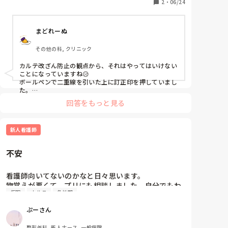
2
・
06/24
まどれーぬ
その他の科, クリニック
カルテ改ざん防止の観点から、それはやってはいけない
ことになっていますね😥

ボールペンで二重線を引いた上に訂正印を押していまし
た。

回答をもっと見る
ただ、長年それでやってきたところに対して、正しいこ
とであっても口出しというか、指摘するのは難しいです
よね(　´Α｀)
新人看護師
不安
看護師向いてないのかなと日々思います。

物覚えが悪くて、プリにも相談しました。自分でもわ
仮眠
カルテ
急性期
かってはいましたが、数をこなすしかないと。です
が、毎回怒られるのが怖くて一歩踏み出せず、経験か
ぷーさん
ら逃げてしまいます。怒られても次に繋げればいいと
か、新人だから怒られるのが当たり前（？）とかわか
整形外科, 新人ナース, 一般病院