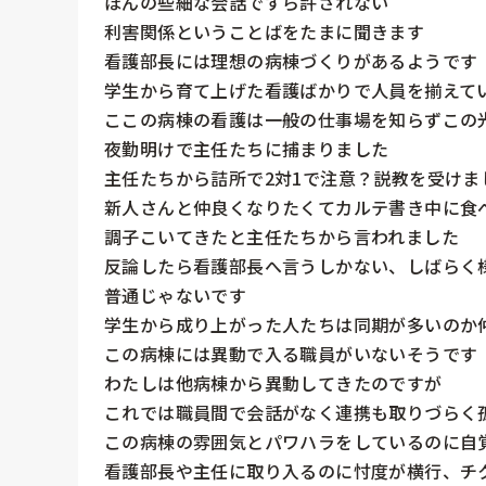
ほんの些細な会話ですら許されない

利害関係ということばをたまに聞きます

看護部長には理想の病棟づくりがあるようです

学生から育て上げた看護ばかりで人員を揃えてい
ここの病棟の看護は一般の仕事場を知らずこの光
夜勤明けで主任たちに捕まりました

主任たちから詰所で2対1で注意？説教を受けまし
新人さんと仲良くなりたくてカルテ書き中に食べ
調子こいてきたと主任たちから言われました

反論したら看護部長へ言うしかない、しばらく様
普通じゃないです

学生から成り上がった人たちは同期が多いのか仲
この病棟には異動で入る職員がいないそうです

わたしは他病棟から異動してきたのですが

これでは職員間で会話がなく連携も取りづらく孤
この病棟の雰囲気とパワハラをしているのに自覚
看護部長や主任に取り入るのに忖度が横行、チク