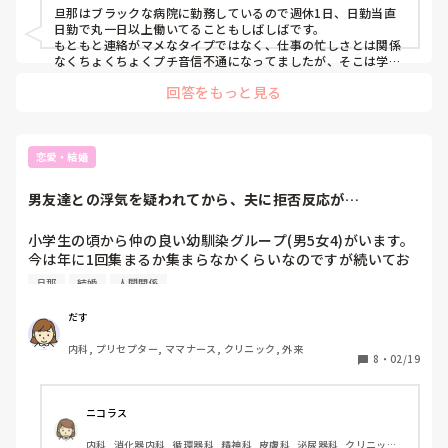
旦那はブラックな病院に勤務しているので週休1日、日勤当直
日勤で丸一日以上働いてることもしばしばです。

もともと連絡がマメなタイプではなく、仕事の忙しさとは関係
なくちょくちょくプチ音信不通になってましたが、そこは学生
の時からの付き合いなのでこちらが慣れました。

回答をもっと見る
あとは休みが合わないので普通のデートはあんまりできず、夜
家で夕食を作りながら待ってたり、近場に外食したり、そして
時々上司との飲みや勉強会でドタキャンされたり。

あまりにさっぱりした付き合い方に友達に心配されたりもしま
したが、なんだかんだ結婚してしまったので、忙しくてもなん
恋愛・結婚
とかなります！笑
男友達との浮気を疑われてから、夫に拒否反応が…
小学生の頃から仲の良い幼馴染グループ(男5女4)がいます。
今は年に1回集まるか集まらなかくらいなのですが続いてお
ります。グループ内での恋愛はありません。そのうち特別仲
旦那
結婚
人間関係
がいいグループ(男2女2)では年に数回2〜4回集まることがあ
り連絡もたまにとりあっています。男1女1だけで約束して長
だす
時間会うことはありません。(ちょうどスーパーで会った
内科, プリセプター, ママナース, クリニック, 外来
り、農家なので野菜のお裾分けに…などでは会う)親も顔見
8
・
02/19
知りで「今日○○(男A)が野菜届けに来てくれたよー」とい
うこともあります。

ニコラス
ちょうど半年前くらいに集まれる機会があったものの、わた
内科, 消化器内科, 循環器科, 精神科, 皮膚科, 泌尿器科, クリニック, 