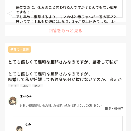
ないと。

病欠なのに、休みのこと言われるんですか？とんでもない職場
夏休みは戌の日、産婦人科の受診、結婚記念日などあり、夫
ですね！！

との休みも合わせて予定を立てていたところです。

でも早めに復帰するより、ママの体と赤ちゃんが一番大事だと
休みの日数でいろいろ言われてしまったので、婦人科受診は
思います！！私も切迫に2回なり、3ヶ月以上休みました、上司
に報告すると溜息ばかりされましたが赤ちゃんのためです。

置いといて、戌の日と結婚記念日は諦めようかと思っていま
回答をもっと見る
言い方悪いですが、女の職場なのにこんなにも妊婦が邪険にさ
す。

れるのは本当に理解できません！早く症状が治りますように！
パートではなく正社員として働いているので仕方のないこと
なのですが、優しくないなーと思ってしまいました、、、

子育て・家庭
病欠で休みの日数について言われるなんて思っていなかった
ので、考え込んでしまいました。

とても優しくて温和な旦那さんなのですが、結婚して私が妊
娠しても独身気分...
電話を切ったあとに動悸を自覚し、血圧爆上がりです。

とても優しくて温和な旦那さんなのですが、

結婚して私が妊娠しても独身気分が抜けない？のか、考えが
とりあえず明日受診をして、早めに復帰してもいいのか主治
いつも自分中心です。

旦那
妊娠
結婚
医に確認する予定です。

もう少し、赤ちゃんのこと心配してくれてもいいのにな、っ
て思うことが多々あります。

まかろん
病欠も有給をとりやすい職場になってほしいと思います。

父親はなかなか親としての自覚が芽生えないと言いますが、
さらに、子供を産み育てやすい世の中になってほしいと切に
外科, 循環器科, 救急科, 急性期, 超急性期, ICU, CCU, HCU, 
このままでいるのがちょっと辛いです。気づいたことは出来
5
・
09/07
思います。

ママナース, リーダー, 脳神経外科, NICU, GCU, 消化器外科, 
るだけいうようにしてますが、みなさんはどうしてました
大学病院
か？
呟きでした。
なみ