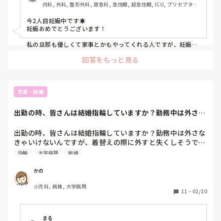
内科, 外科, 整形外科, 救急科, 急性期, 超急性期, ICU, プリセプター, 
病棟, リーダー, 大学病院
今2人目妊娠中です☀︎

妊娠おめでとうございます！

私の旦那も優しくて家事とかもやってくれる人ですが、妊娠に
関しては本当に別で何度怒って泣いたか...

回答をもっと見る
父親はなかなか親としての自覚は芽生えないと言うのも、産後
も生じき続きます。

父親っぽいこともしてくれるけど、もっと気付いてよ！ってな
ることも多々😂

恋愛・結婚
とにかく繰り返し言ったり、気にかけて欲しいことをリストア
ップした方がいいですよ☺️

出勤の時、皆さんは結婚指輪していますか？勤務中は外さな
産後のガルガル期や情緒不安定もホルモンの影響であって嫌い
きゃいけないんで...
になったわけではないことも今のうちに伝えた方がいいです‼︎

産後に気にかけて欲しいことをリストアップしてもうちの旦那
出勤の時、皆さんは結婚指輪していますか？勤務中は外さな
は抜けてました😂家事とかはやってくれるけど、気にして欲し
きゃいけないんですが、着替えの際に外すと失くしそうで…
いところが違うみたいな。

外してるときは、どうやって管理してるか、聞きたいです☺️
指輪
大学病院
結婚
かの
小児科, 病棟, 大学病院
11
・
02/20
まる