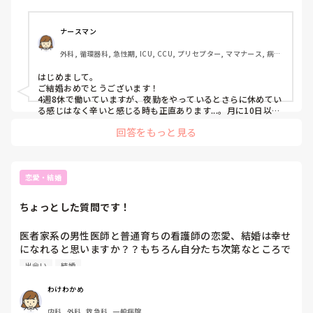
め普通なのかもしれませんが、心が折れそうで心配です。

入って様子を見るか、断ってクリニックにするか、、

ナースマン
外科, 循環器科, 急性期, ICU, CCU, プリセプター, ママナース, 病
棟, 脳神経外科, 一般病院
はじめまして。

ご結婚おめでとうございます！

4週8休で働いていますが、夜勤をやっているとさらに休めてい
る感じはなく辛いと感じる時も正直あります...。月に10日以上
休みを経験したことがなく羨ましいです...！

回答をもっと見る
4週8休の感想しか述べられませんでしたが、主様にとって最良
の選択ができますように🙏🏼
恋愛・結婚
ちょっとした質問です！
医者家系の男性医師と普通育ちの看護師の恋愛、結婚は幸せ
になれると思いますか？？もちろん自分たち次第なところで
はありますが、社会人からの出会いだとするとどうですか
出会い
結婚
ね…？？
わけわかめ
内科, 外科, 救急科, 一般病院