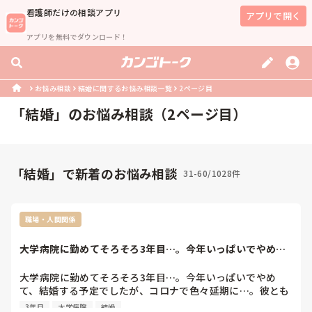
看護師
だけの相談アプリ
アプリで開く
アプリを無料でダウンロード！
お悩み相談
結婚に関するお悩み相談一覧
2ページ目
「
結婚
」のお悩み相談（
2
ページ目）
「結婚」で新着のお悩み相談
31-60/1028件
職場・人間関係
大学病院に勤めてそろそろ3年目…。今年いっぱいでやめ
て、結婚する予定で...
大学病院に勤めてそろそろ3年目…。今年いっぱいでやめ
て、結婚する予定でしたが、コロナで色々延期に…。彼とも
話し合い共働きをしますが、今後妊娠ともなれば産休などに
3年目
大学病院
結婚