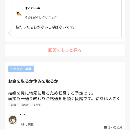
まどれーぬ
その他の科, クリニック
私だったら行かないし呼ばないです。
回答をもっと見る
キャリア・転職
お金を取るか休みを取るか
結婚を機に地元に帰るため転職する予定です。

面接も一通り終わり合格通知を頂く段階です。給料は大きく
かわりないのですが、休みが少なく辞退しようか悩んでいま
面接
結婚
給料
す。今働いてる所は月に10日以上休みのため、転職先の4週
８休がどうしても少なく感じてしまいます。長く続けてもあ
^_^
まり日数は増えなさそうで、希望休も２日しか取れません。

内科, 病棟
4週８休は多くの病院で採用しているとネットで見かけたた
2
・
01/16