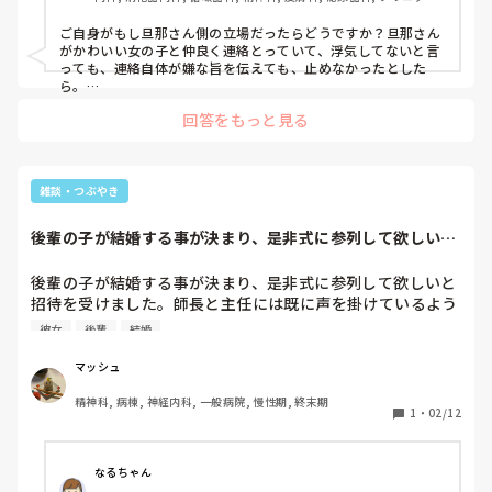
しだけ時間がずれてしまって会えなかった男Aから連絡が来
訪問看護, 介護施設, 老健施設, オペ室, 小規模多機能
ました。内容は「今回は会えなかったねー残念、次はいつ集
ご自身がもし旦那さん側の立場だったらどうですか？旦那さん
まれるかな？写真見たけど可愛くしてたな！」お祭りだった
がかわいい女の子と仲良く連絡とっていて、浮気してないと言
ため浴衣を着ており可愛いと言ってくれたんだと思います。
っても、連絡自体が嫌な旨を伝えても、止めなかったとした
可愛いと言われたのは驚きましたが、服装を褒めたりされた
ら。

集まりに声をかけても嫌だと明言してるのに、それでもご友人
ことはよくあります。わたしにだけではないと思います。わ
回答をもっと見る
と連絡を取り続けたいのだとしら、そこに旦那さんへの、配慮
たしは「会えなかったねー😢また集まれるといいね」と返し
と愛はありませんし、それが答えではないでしょうか。

ておわり。いつもとくに長いやり取りはしていません。用事
があれば連絡して用事が終わればお互い返さずというような
だすさんにとって大切な、本当に大切なご友人達でも、旦那さ
かんじです。男Aには彼女もいて、わたしも結婚していま
んからみたら他人です。

雑談・つぶやき
す。お互い相手も紹介というか偶然会って挨拶みたいなかん
家庭を持つ責任のない夫婦のご関係なら、夫婦で末永くという
のは難しいかなと、結婚10年目の私の意見でした。乱筆乱文失
じのことはありました。

後輩の子が結婚する事が決まり、是非式に参列して欲しいと
礼いたしました。あくまでひとつの意見だと思っていただけた
招待を受けました...
ら幸いです。
そして偶然、そのわたしと男Aのやり取りのLINEをみた夫が
後輩の子が結婚する事が決まり、是非式に参列して欲しいと
「浮気だ！」と騒ぎました。そしてその数日後に男Aが怪我
招待を受けました。師長と主任には既に声を掛けているよう
をして手術をするかしないか迷ってる趣旨のLINEが届き、そ
ですが、その他にも彼女が参列して欲しいと思っているスタ
彼女
後輩
結婚
れも偶然見られてしまって「また浮気だよ！気持ち悪い！」
ッフ、1人か2人程度、声を掛けている様です。お祝いする気
と言われました。嫌な気持ちにさせたことは謝罪して、男A
持ちはありますが、私としては、同じ病棟で招待されなかっ
マッシュ
とも一線を置くと説明して過ごしておりました。本音は大切
た人の反応を考えると参列するのにかなり躊躇してしまって
な友達の1人だし、変わらず大切にしたい、仲良くなってほ
精神科, 病棟, 神経内科, 一般病院, 慢性期, 終末期
います。病棟での、直属の上司と、後は友人を呼んだら良い
1
・
02/12
しい関係でした。男Aからの連絡(数ヶ月に1回あるかないか)
のにと思うし正直そう言う場は苦手です。何とか口実をつけ
にもすぐ返事をせず無愛想を心がけて返事したり…それも
て断れないかと思うのはあまりに非常識で、冷たいでしょう
「なんかあった？」と勘づく男Aに「夫がやきもちをやくか
か…。
なるちゃん
らグループLINEにして〜」と自意識過剰なわたしを演じてみ