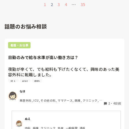
1
2
3
4
…
35
話題のお悩み相談
看護・お仕事
日勤のみで給与水準が高い働き方は？
夜勤が辛くて、でも給料も下げたくなくて、興味のあった美
容外科に転職しました。

その後数年働き、現在育休中です。

求人
給料
夜勤
終業時間が遅いことから今後転職を考えています。

病院の求人を見ても、やはり夜勤をしないと、、という感じ
なほ
です。

美容外科, ICU, その他の科, ママナース, 病棟, クリニック, リ
2
・
4日前
ーダー, 消化器外科, 一般病院
夜勤がなくても時給がいい看護師の仕事はなんでしょうか？
ぬえ
内科, 病棟, クリニック, 外来, 一般病院, 透析