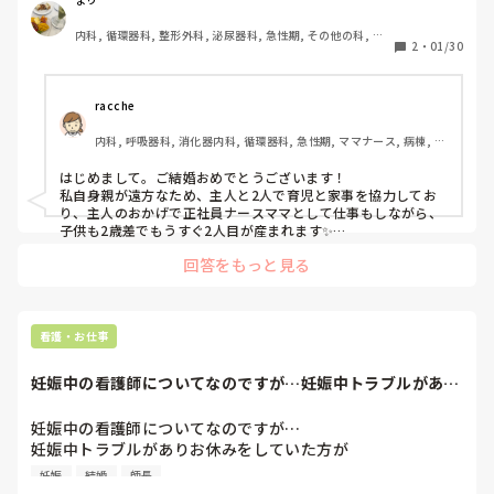
とが難しく、これから二人で支え合ってやっていくつもりで
内科, 循環器科, 整形外科, 泌尿器科, 急性期, その他の科, 新
す。

2
・
01/30
人ナース, 病棟, 回復期
ところで、私は30歳で、彼は36歳です。今年結婚して来年に
子供ができたらいいなと思っています。二人の子供が欲しい
なと思っていますが、頼れる家族もおらず、2歳違いの子供
racche
の二人をちゃんと育てるか、という心配なところもありま
内科, 呼吸器科, 消化器内科, 循環器科, 急性期, ママナース, 病棟, リ
す。

ーダー, 慢性期
ママナースはどのように子育てしていますか。
はじめまして。ご結婚おめでとうございます！

私自身親が遠方なため、主人と2人で育児と家事を協力してお
り、主人のおかげで正社員ナースママとして仕事もしながら、
子供も2歳差でもうすぐ2人目が産まれます✨

回答をもっと見る
1番大切なことは、結婚してからも色々なことに対してお互い
が我慢しすぎないように、定期的にしっかり話し合うことだと
思います❀

お互いが良きパートナーとなればストレスも少なく育児と家
事、そして仕事もしやすくなると思うので、頑張って下さいね
看護・お仕事
妊娠中の看護師についてなのですが…妊娠中トラブルがあり
お休みをしていた...
妊娠中の看護師についてなのですが…

妊娠中トラブルがありお休みをしていた方が

来月から復帰するそうです。

妊娠
結婚
師長
その話を昨日師長にされたのですが先輩達が
