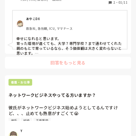
2
・
01/11
あやこDX
救急科, 急性期, ICU, ママナース
幸せになれると思います。

育った環境が違くても、大学？専門学校？まで通わせてくれた
親のもとで育っているなら、そう価値観は大きく変わらないと
思います。

金銭感覚は別かも。

回答をもっと見る
中卒でヤンキー家庭からの出出身とかでなければ、そうそう常
識や価値観変わらないと思います。

あとは愛し合っていればお互いが相手を思いやっていけると思
看護・お仕事
いますよ。
ネットワークビジネスやってる方いますか？
彼氏がネットワークビジネス始めようとしてるんですけ
ど、、、止めても熱意がすごくて😭

私も偏見があるのでやって欲しくないと思ってるところでは
彼氏
結婚
正看護師
ありますが、、、どうしたら止めれるんでしょう、、結婚も
考えてたので、、、
Y