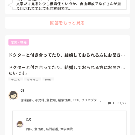
もう意味がわかりません。
文章だけ見ると少し無責任というか、自由奔放でゆずさんが振
り回されててとても可哀想です。
回答をもっと見る
恋愛・結婚
ドクターと付き合ってたり、結婚しておられる方にお聞きし
たいです。忙しく...
ドクターと付き合ってたり、結婚しておられる方にお聞きし
たいです。

忙しくて連絡もデートもなかなかできないと思いますが、ど
デート
ドクター
結婚
のようにモチベーションを保ち付き合っておられますか？
09
循環器科, 小児科, 急性期, 超急性期, CCU, プリセプター, 病
1
・
02/22
棟, リーダー, 透析
たろ
内科, 急性期, 訪問看護, 大学病院