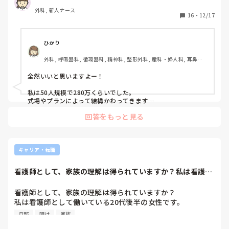
ので相場がわからなくて。あと師長さんとか呼ぶものです
外科, 新人ナース
か？
16
・
12/17
ひかり
外科, 呼吸器科, 循環器科, 精神科, 整形外科, 産科・婦人科, 耳鼻咽
喉科, 皮膚科, 泌尿器科, 急性期, プリセプター, リーダー, 脳神経外
科, 消化器外科, 大学病院, オペ室
全然いいと思いますよー！

私は50人規模で280万くらいでした。

式場やプランによって結構かわってきます

回答をもっと見る
私は小さい規模でやりたかったので、師長というか職場は呼び
ませんでした。

友達のように仲良い同期は呼びました。

向こうが職場を呼ぶならこちらもよんだほうがいいでしょう
キャリア・転職
し、もし呼ぶなら挨拶も頼まなきゃいけなくなると思うので早
めにアポを取っておいたがいいと思いますよ！
看護師として、家族の理解は得られていますか？私は看護師
として働いている...
看護師として、家族の理解は得られていますか？

私は看護師として働いている20代後半の女性です。

旦那
明け
家族
結婚して2年目の旦那、旦那の両親と同居しながら共働きで