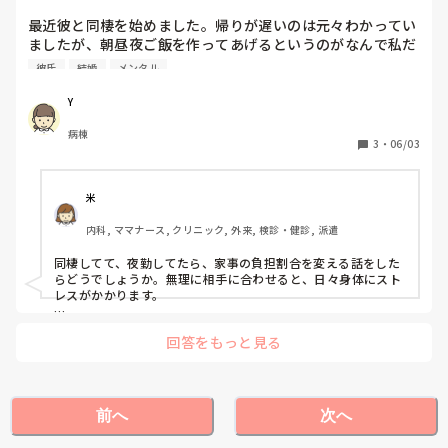
最近彼と同棲を始めました。帰りが遅いのは元々わかってい
ましたが、朝昼夜ご飯を作ってあげるというのがなんで私だ
け…という気持ちになることもあり。夜勤もあるため夜勤前
彼氏
結婚
メンタル
後に私が掃除洗濯など家事全般をやっている状態です。年収
も自分の方が多いのにな〜とも考えてしまい自分が嫌になり
Y
ます。

病棟
世の女性の皆さんは本当にすごいと思いました。
3
・
06/03
米
内科, ママナース, クリニック, 外来, 検診・健診, 派遣
同棲してて、夜勤してたら、家事の負担割合を変える話をした
らどうでしょうか。無理に相手に合わせると、日々身体にスト
レスがかかります。

主さんは、優しい方だから、お相手も甘えてるのかもしれませ
回答をもっと見る
んが、夜勤前の家事などはやってもらえるところはやってもら
いましょう。
前へ
次へ