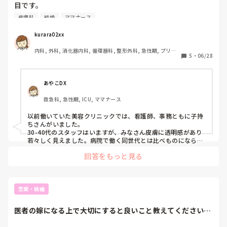
目です。

結婚し子育てするにあたって、夜勤のない日勤のみの勤務へ
皮膚科
結婚
ママナース
転職したいと考えています。

ちょうど美容皮膚科・美容クリニックに興味があり、いろい
kurara02xx
ろ調べていますが、

内科, 外科, 消化器内科, 循環器科, 整形外科, 急性期, プリセ
勤務終了時間が遅い、日祝休みが難しいなどの理由で育児と
5
・
06/28
プター, 病棟, リーダー, 消化器外科, 一般病院
の両立は難しいと目にします。

それに、子育て世代ではなく若い方が勤務しているイメージ
もあります。（勝手なイメージです。）

あやこDX
もし美容領域で働いている方がいましたら、年齢層がどう
救急科, 急性期, ICU, ママナース
か、子育てとの両立は可能なのか、

教えていただけたら助かります。

以前働いていた美容クリニックでは、看護師、事務ともに子持
ちさんがいました。

30-40代のスタッフはいますが、みなさん皮膚に透明感があり
若々しく見えました。病院で働く同世代とは比べものにならな
いレベルでしたw

回答をもっと見る
延長保育や、土日に空いてる保育園もあるし問題ないと思いま
す。残業がない分、時間調整はしやすそうに感じました。

大手だと早番遅番などあるみたいなので、シフトの融通が効く
と良いですね。
恋愛・結婚
医者の嫁になる上で大切にすると良いこと教えてください。
まだ結婚は決まっ...