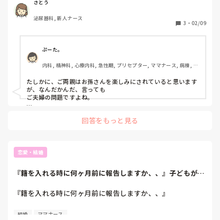
忙しく毎日を過ごしています。

さとう
旦那とは仲良くやれているし、両親も夜勤明けなど労っても
泌尿器科, 新人ナース
らえているのですが、やはり子供が欲しいようで、月に何回
3
・
02/09
かチクッと暗に子供を生んでほしい、孫の顔が見たい、若い
うちに子育てするべきみたいなことを言われたりします。

ぷーた。
私はやっと少しずつ独り立ちできてきた事もあり、病院に恩
内科, 精神科, 心療内科, 急性期, プリセプター, ママナース, 病棟, 介
返ししたい気持ちが強いです。

護施設, 一般病院, 慢性期
まだ辞めるということは考えられません。

たしかに、ご両親はお孫さんを楽しみにされていると思います
ですが、プレッシャーを感じており、仕事を続けるのは自分
が、なんだかんだ、言っても

のエゴなのかも？と感じたりもします、、、。

ご夫婦の問題ですよね。

私も、結婚と同時に義母と

回答をもっと見る
同居。子供達が産まれ

成長しました。主人も同じ看護師なので、かなり協力してもら
いました。義母にも助けて頂きましたが、教育、育てる方針
は、夫婦で考えていきました。どちらにせよ。プレッシャーに
ならない様にしてください。
恋愛・結婚
『籍を入れる時に何ヶ月前に報告しますか、、』子どもが欲
しい😂 最近毎日...
『籍を入れる時に何ヶ月前に報告しますか、、』

子どもが欲しい😂 最近毎日思ってるけど、仕事中途半端に
結婚
ママナース