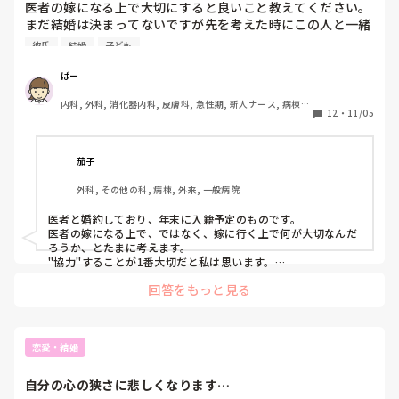
医者の嫁になる上で大切にすると良いこと教えてください。
まだ結婚は決まってないですが先を考えた時にこの人と一緒
にいたいと思うようになりました。ですが家のことには協力
彼氏
結婚
子ども
的じゃなさそうだなーとかあまりいい印象がないのが正直な
ところなので教えてください。
ぱー
内科, 外科, 消化器内科, 皮膚科, 急性期, 新人ナース, 病棟, 
12
・
11/05
消化器外科
茄子
外科, その他の科, 病棟, 外来, 一般病院
医者と婚約しており、年末に入籍予定のものです。

医者の嫁になる上で、ではなく、嫁に行く上で何が大切なんだ
ろうか、とたまに考えます。

"協力"することが1番大切だと私は思います。

夫が医者だから、自分が家事を頑張らないといけない、協力し
回答をもっと見る
てもらえない、なんて思いません。

何事も、一緒に協力して生きていこう、って思ってます。

じゃないとこっちが疲れる！！
恋愛・結婚
自分の心の狭さに悲しくなります…