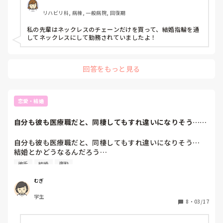
リハビリ科, 病棟, 一般病院, 回復期
私の先輩はネックレスのチェーンだけを買って、結婚指輪を通
してネックレスにして勤務されていましたよ！
回答をもっと見る
恋愛・結婚
自分も彼も医療職だと、同棲してもすれ違いになりそう…結
婚とかどうなるん...
自分も彼も医療職だと、同棲してもすれ違いになりそう…

結婚とかどうなるんだろう…

彼氏
結婚
夜勤
医療職同士で結婚されてる方はどんな生活なんでしょう
か、、

むぎ
気をつけるべきこととか彼と話し合っておくべきこととかあ
学生
りますか？
8
・
03/17