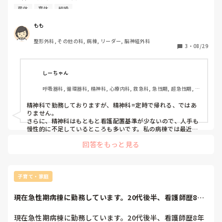
保育がないところだったら保育園さがしも平行しないといけな
IgA腎症の治療中であることを伝えてますが人手不足で夜勤
産休
育休
結婚
いので、その分大変かなと思います…
は6〜7回、残業も多いです。

もも
今度結婚することになり通える距離ではありますが家庭との
整形外科, その他の科, 病棟, リーダー, 脳神経外科
両立は難しく持病のこともあり生活リズムも整えていきたい
3
・
08/29
ので転職を考えています。

彼や両親も体調のことを考えて家の近くのゆっくりした所で
働いて欲しいと言ってくれています。

しーちゃん
呼吸器科, 循環器科, 精神科, 心療内科, 救急科, 急性期, 超急性期, 
今後産休や育休のことを考えると定時で帰れることの多い精
ICU, CCU, HCU, プリセプター, 病棟, リーダー, 一般病院
神科の病棟での勤務がいいのか、クリニックでの勤務がいい
精神科で勤務しておりますが、精神科=定時で帰れる、ではあ
のか悩んでいます。アドバイスいただけると嬉しいです。

りません。

さらに、精神科はもともと看護配置基準が少ないので、人手も
慢性的に不足しているところも多いです。私の病棟では最近は
みんな19時過ぎまで残業していることも珍しくないですね。

回答をもっと見る
クリニックにしても病院にしても、診療科に関わらず、残業が
少ない、休日がきちんと保証されている病院は必ずあると思い
ますので、その条件で探してみたらいいのではないかと思いま
す。
子育て・家庭
現在急性期病棟に勤務しています。20代後半、看護師歴8年
目です。結婚し...
現在急性期病棟に勤務しています。20代後半、看護師歴8年