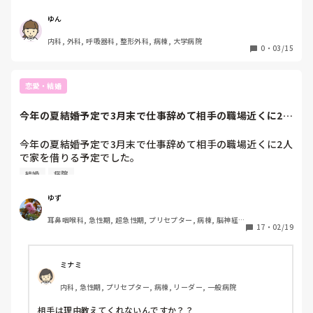
理解ある職場への転職を考えてます。今の職場は理解どころ
か、パワハラまでいって退職した人がいるくらい理解ないの
ゆん
で…。

内科, 外科, 呼吸器科, 整形外科, 病棟, 大学病院
しかし、今後何かとお金がかかるため金銭的余裕が欲しいの
0
・
03/15
で…どこが稼げるんですかね？？そして、産休などに理解あ
恋愛・結婚
今年の夏結婚予定で3月末で仕事辞めて相手の職場近くに2人
で家を借りる予...
今年の夏結婚予定で3月末で仕事辞めて相手の職場近くに2人
で家を借りる予定でした。

家も内見に行って決めてましたが相手が契約してないと言い
結婚
病院
始め、しかもあと1年ぐらい別に住みたいと言い始めまし
た。

ゆず
なんの相談無しに家の契約もせずそんなこと言われ…

耳鼻咽喉科, 急性期, 超急性期, プリセプター, 病棟, 脳神経
私も病院の寮に住んでいるためここに住み続けるわけにはい
17
・
02/19
外科, 一般病院, 慢性期, 回復期, 終末期
きません。

ほんとなんで今更って感じです。

結婚に至るまでになんどももう少し時間かけた方がいいんじ
ミナミ
ゃないかって話はこちらから出しましたが相手がタイミング
内科, 急性期, プリセプター, 病棟, リーダー, 一般病院
も大切だからと今年に決定した感じです。

相手は理由教えてくれないんですか？？
