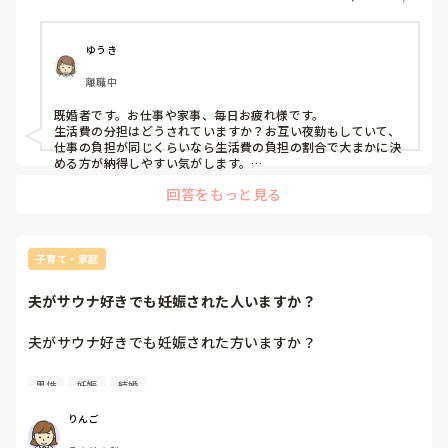
掃除は自分がしてると言い張ります。皆さんの分担方法を知
りたいです。
ゆうき
離職中
既婚者です。お仕事や家事、毎日お疲れ様です。

生活費の分担はどうされていますか？お互い夜勤もしていて、
仕事の負担が同じくらいなら生活費の負担の割合で大まかに決
める方が納得しやすい気がします。

参考までに、うちは生活費はほぼ夫持ちなので、家事の9割は
回答をもっと見る
私が行っています。家事大変ですが、子供もいないので現状維
持です。

喧嘩にならないようにしっかりお話し合い出来るといいです
ね！
子育て・家庭
夫がサウナ好きでも妊娠された人いますか？
夫がサウナ好きでも妊娠された方いますか？

サウナが原因で男性不妊リスクは聞きますが、サウナをやめ
男性
妊娠
結婚
れなくても妊娠できた方はいらっしゃるのかな？と疑問で。

りんご
また、妊娠出産された場合、お子様に障害等はなかったのか