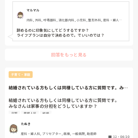
マルマル
内科, 外科, 呼吸器科, 消化器内科, 小児科, 整形外科, 産科・婦人科, 
耳鼻咽喉科, 皮膚科, 泌尿器科, リハビリ科, 救急科, 急性期, 超急性
期, ICU, CCU, HCU, プリセプター, 病棟, リーダー, 神経内科, 脳神
辞めるのに印象気にしてどうするですか？

経外科, GCU, 消化器外科, 一般病院, 大学病院, 慢性期, 終末期, オ
ライフプランは自分で決めるので。でいいのでは？
ペ室
回答をもっと見る
子育て・家庭
結婚されている方もしくは同棲している方に質問です。みな
さんは家事の分担...
結婚されている方もしくは同棲している方に質問です。

みなさんは家事の分担をどうしていますか？

お互い夜勤をしているのですが向こうは気が向いたら掃除機
旦那
産婦人科
結婚
をかけるだけなのですが、それで自分は家事を半分やってい
ると威張っております。

たぬき
確かに掃除は好きではありませんがトイレやお風呂など掃除
産科・婦人科, プリセプター, 病棟, 一般病院, 助産師
する場所はたくさんあり、そこには一切手をつけないくせに
12
・
04/20