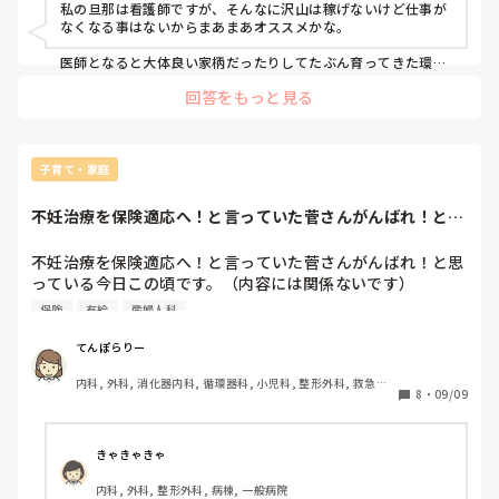
私の旦那は看護師ですが、そんなに沢山は稼げないけど仕事が
なくなる事はないからまあまあオススメかな。

医師となると大体良い家柄だったりしてたぶん育ってきた環境
が違いすぎて価値観とか金銭感覚とか違いそうだし、嫁姑関係
回答をもっと見る
を始め親戚付き合いも大変そうですよね😅

やっぱり格差婚は大変。同程度の人が楽かと個人的には思いま
す。
子育て・家庭
不妊治療を保険適応へ！と言っていた菅さんがんばれ！と思
っている今日この...
不妊治療を保険適応へ！と言っていた菅さんがんばれ！と思
っている今日この頃です。（内容には関係ないです）

保険
有給
産婦人科
本題です。

私は体外受精の末、妊娠に至りました。

てんぽらりー
順調にいっているのかと思った矢先、先日切迫流産のため、
内科, 外科, 消化器内科, 循環器科, 小児科, 整形外科, 救急科, 
2週間の自宅療養の診断が出ました。

8
・
09/09
急性期, ICU, その他の科, 脳神経外科, 一般病院
診断書は勤務先に提出しています。休みに入って5日たち、
ようやく出血が止まったところです。

有給はほとんど使っていなかったのでたっぷりあるのです
きゃきゃきゃ
が、有給の数や病院規定の夏休みのことでいろいろ言われて
内科, 外科, 整形外科, 病棟, 一般病院
しまいました。要約すると、長く休むから夏休みは今月取れ