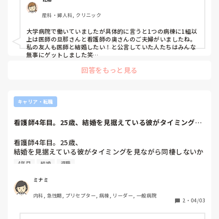
産科・婦人科, クリニック
大学病院で働いていましたが具体的に言うと1つの病棟に1組以
上は医師の旦那さんと看護師の奥さんのご夫婦がいましたね。

私の友人も医師と結婚したい！と公言していた人たちはみんな
無事にゲットしました笑

回答をもっと見る
今の職場の奥さんも院長夫人で看護師

前の職場内でも他病院ですが医師の夫をもつ看護師が複数働い
ていました。

看護師妻の印象は旦那さんと同じ職場で働いてる方は「仕事を
しない人」この一択につきます。

キャリア・転職
開業していて奥さんが看護師として入ってる場合も正直他の看
護師と同様に分業できないのであまり良いイメージがないで
看護師4年目。25歳、結婚を見据えている彼がタイミングを
す。
見ながら同棲し...
看護師4年目。25歳、

結婚を見据えている彼がタイミングを見ながら同棲しないか
と言ってくれています。すぐではなく一年半後くらい。

4年目
結婚
退職
今の職場から彼の所は遠くてここで続けるのが難しいので、
どのタイミングで辞めようかなーと考えています。

ミナミ
退職＋同棲→結婚 ？結婚→退職＋同棲？

内科, 急性期, プリセプター, 病棟, リーダー, 一般病院
個人的には同棲を一年以上してみてから結婚したいので前者
2
・
04/03
なのですが、前者の流れで退職だと、｢結婚おめでとう〜｣っ
て送り出される訳では無いため、なんか仕事したくないから