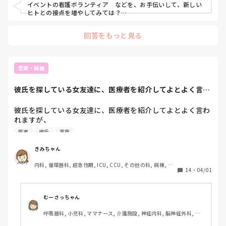
イベントの看護ボランティア　などを、お手伝いして、新しい
ヒトとの接点を増やしてみては？

行動なくして、出会いなし　ですよ！
回答をもっと見る
恋愛・結婚
彼氏を探している女友達に、医療者を紹介してよとよく言わ
れますが、医者は...
彼氏を探している女友達に、医療者を紹介してよとよく言わ
れますが、

医者は当直あるし、家族の時間持てないし、結婚するなら絶
医者
彼氏
家族
対勧めないよと答えています(笑)

きみちゃん
みなさんは、どの職種の方が彼氏、または夫として理想です
内科, 循環器科, 超急性期, ICU, CCU, その他の科, 病棟, 介
14
・
04/01
護施設, 老健施設, 離職中, 保健師, リーダー, 一般病院, 大学
病院, 派遣
むーさっちゃん
呼吸器科, 小児科, ママナース, 介護施設, 神経内科, 脳神経外科, 慢
性期