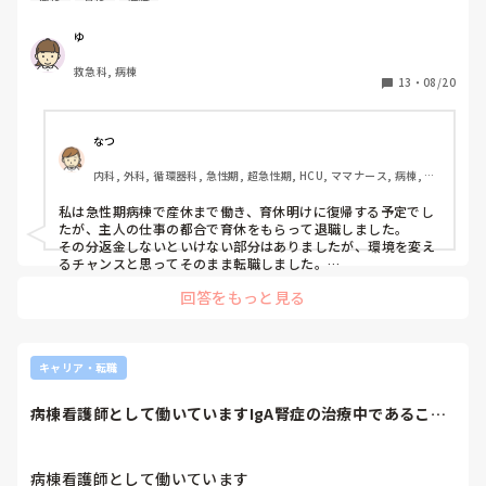
イヤミ０の職場はないと思います💦

来月結婚を控えており今後子どもを授かりたいと思っており
ます。

ちなみに、私は子どもの発達問題もあり現在は主人が主夫をし
ゆ
ているので残業も夜勤も制限なく働いていますが…

しかし妊娠と同時に辞めるか産休まで頑張り辞めるか、また
妊婦さんや、乳児を育てるママさん達は少なからず何か言われ
救急科, 病棟
その後も育休など取得して働き続けるべきかすごく悩んでい
13
・
08/20
てます(>_<)
ます。

正直妊活する頃から辞めたいなとは考えていましたが引っ越
なつ
し費用や奨学金返済などで多額の費用がかかってしまい、主
内科, 外科, 循環器科, 急性期, 超急性期, HCU, ママナース, 病棟, ク
人1人の力では少し不安な現状でもあります。

リニック, 訪問看護, 外来, 慢性期, 回復期, 保育園・学校
私は急性期病棟で産休まで働き、育休明けに復帰する予定でし
妊娠はまだ経験がないのですが悪阻などしんどくないでしょ
たが、主人の仕事の都合で育休をもらって退職しました。

うか？また悪阻が酷くても働けるものなのでしょうか？

その分返金しないといけない部分はありましたが、環境を変え
看護師は流産や早産率も高くなるとよく聞きます。

るチャンスと思ってそのまま転職しました。

私の病院は夜勤免除が厳しく先輩方も最後の最後まで夜勤を
回答をもっと見る
私は妊娠初期から切迫気味で（じっとしていられないタイプだ
し、産休に入られてました。

ったので…）何度も休んでしまい、夜勤も外されてしまいまし
た。

妊娠中働いていた経験のある方などアドバイスもらえると幸
つわりはその人によってなので、分からないですが、体調と相
いです。
談して夜勤も組んでもらえると思います。

キャリア・転職
妊娠してみないと分からないこともありますが、環境によって
は妊娠を機に退職することも考えてみてもいいと思います！

病棟看護師として働いていますIgA腎症の治療中であること
を伝えてますが...
働きたい、学びたいということがあるようなら、スキルのため
にも産休をもらっていた方がいいのかなと思います。

退職し、ほぼワンオペ育児の状況で復職先を探すとなると院内
病棟看護師として働いています
