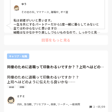
辞めた？と思われるのがちょっと抵抗あります。
ゆう
その他の科, ママナース, 離職中, オペ室
私は前者がいいと思います。

一生を共にするパートナーだから1度一緒に暮らしてみないと
全てはわからないと思います😣

結婚はなかなかやり直ししづらいものなので、しっかりと見極
めてから結婚された方がいいと思います。

回答をもっと見る
仕事なんていくらでも転職できますし！
キャリア・転職
同棲のために退職って印象わるいですか？？上司へはどのよ
うに伝えたら良い...
同棲のために退職って印象わるいですか？？

上司へはどのように伝えたら良いかな……

結婚の準備とか？難しい
結婚
退職
ミナミ
内科, 急性期, プリセプター, 病棟, リーダー, 一般病院
2
・
05/09