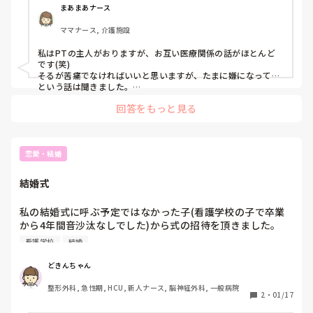
まあまあナース
ママナース, 介護施設
私はPTの主人がおりますが、お互い医療関係の話がほとんど
です(笑)

そるが苦痛でなければいいと思いますが、たまに嫌になって…
という話は聞きました。

お互い仕事があると家のことは完璧にはできないので少々雑で
回答をもっと見る
も許してくれる、もしくは自分がやってくれないかと話し合っ
ておくと円滑にいくのではないでしょうか？？
恋愛・結婚
結婚式
私の結婚式に呼ぶ予定ではなかった子(看護学校の子で卒業
から4年間音沙汰なしでした)から式の招待を頂きました。

行くか否か、また私の式に招待するか否か悩みます。

看護学校
結婚
どうしましょう、、、、
どきんちゃん
整形外科, 急性期, HCU, 新人ナース, 脳神経外科, 一般病院
2
・
01/17