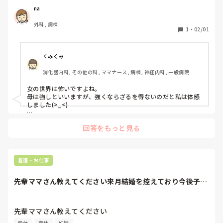
そんな状態でこられても困るしなにができるの？

na
急性期のここにきたってできることない

外科, 病棟
気を使うしいない方がいい

1
・
02/01
など悪口を言っているのを聞いてしまいました。

私は去年結婚しそろそろ妊活しようかなと

考えていたところでした。

くみくみ
なので待遇良くないだろうし悪口をいわれるのが

消化器内科, その他の科, ママナース, 病棟, 神経内科, 一般病院
目に見えています…

皆さんの職場で妊婦さんはどんな仕事を

女の世界は怖いですよね。

母は強しといいますが、強くならざるを得ないのだと私は体感
しました(>_<)

妊娠中、業務内容は変わりませんでした。寝たきりの方も受け
回答をもっと見る
持ち、機会浴も入れていました。

出血があったときに1週間休みましたが、復帰後に夜勤を免除
してもらったところイヤミの嵐でしたよ…。

産後は保育園に預けましたが、お迎えがあるため19時半には職
看護・お仕事
場を出なければならず、昼休みを取らずに働いても先輩方より
先に帰るとイヤミを言われました。子どもは毎日7時～20時半
先輩ママさん教えてください来月結婚を控えており今後子ど
まで保育園で過ごしていました。

もを授かりたいと...
いまの職場で妊娠、出産、復帰をされるのであれば、どんなイ
ヤミにも耐えられる精神力が必要です！

先輩ママさん教えてください

産休
育休
妊娠