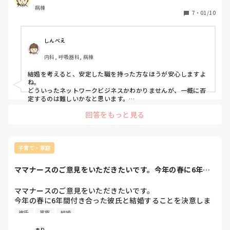
病棟
7
・
01/10
しんべえ
内科, 呼吸器科, 病棟
結婚を考えると、安定した職を持った方なほうが安心しますよ
ね。

どういったネットワークビジネスかわかりませんが、一概に否
定するのは難しいかなと思います。

ネットワークビジネスでも成功された方もいますし、どういっ
回答をもっと見る
たネットワークビジネスが具体的に聞いて、yさんの視点で良
いか悪いかを見極め、悪いところはyさんなりに修正し、それ
でもネットワークビジネスをやめてほしいと思えば、しっかり
話し合いをしてたら、良いと思います。
子育て・家庭
ママナースのご意見をいただきたいです。今年の春に6年間
付き合った彼氏と...
ママナースのご意見をいただきたいです。

今年の春に6年間付き合った彼氏と結婚することを決意しま
した。相手は公務員で中学の先生です。県外の学校で勤めて
彼氏
家族
結婚
いらっしゃるので、この機に私も彼がいる県に引っ越しし、
転職することを決めました。県外なので二人の家族に頼るこ
まり