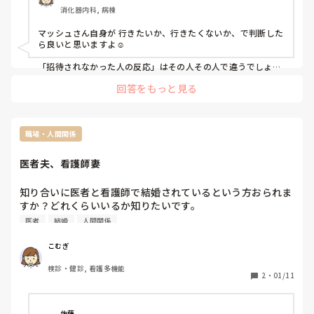
たり。笑

消化器内科, 病棟
たしかに男Aはグループのなかでも特別信頼しております。
マッシュさん自身が 行きたいか、行きたくないか、で判断した
ら良いと思いますよ☺️

過去にいじめっこから助けてもらったり、恋のキューピッド
をしてもらったり。でもやましい気持ちは少しもないから、
「招待されなかった人の反応」はその人その人で違うでしょう
わたしの携帯を夫が触ってても特に何も思っていませんでし
し そもそも招待されなかったことを悪く感じたり 悲しく思う
た。幼馴染との集まりには夫にも声をかけたりしていたので
回答をもっと見る
人がいるかどうかもわかりませんし。

すが、来てくれたことはありません。(家族・彼女も誘って
後輩さんが「マッシュさんに来て欲しい！」と思ってくれたこ
とが純粋に嬉しいですよね。

バーベキューしようとなったことも)

今回わたしは気持ち悪いとまで言われて完全に夫に対して冷
行くか行かないか は マッシュさん自身が決めたら良いし それ
職場・人間関係
めてしまって…夫に対して優しくなれません。なにかと拒否
が良いことでも悪いことでもないと思います！
してしまいます。どうしたらいいでしょう…泣

医者夫、看護師妻
離婚は考えていませんが、何かと今回の件が頭から離れませ
知り合いに医者と看護師で結婚されているという方おられま
ん。
すか？どれくらいいるか知りたいです。

その方の医者夫、看護師妻の印象も一緒に教えてください。
医者
結婚
人間関係
こむぎ
検診・健診, 看護多機能
2
・
01/11
佐藤