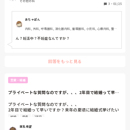
その他の科
も実際のところが分からなく。

3
・
01/25
経験された方々がいらっしゃれば、教えて頂きたいです。
あちゃぽん
内科, 外科, 呼吸器科, 消化器内科, 循環器科, 小児科, 心療内科, 整形
外科, 産科・婦人科, 耳鼻咽喉科, 皮膚科, 泌尿器科, リハビリ科, 総
合診療科, 救急科, 超急性期, ICU, CCU, HCU, その他の科, ママナー
ん？妊活中？不妊症なんですか？
ス, 外来, 神経内科, 脳神経外科, NICU, 消化器外科, 一般病院, 慢性
期, 回復期, 終末期, オペ室, 透析, 検診・健診
回答をもっと見る
恋愛・結婚
プライベートな質問なのですが、、、2年目で結婚って早い
ですか？来年の夏...
プライベートな質問なのですが、、、

2年目で結婚って早いですか？来年の夏頃に結婚式挙げたい
なって考えてます。

結婚
師長
2年目
あと宜しければみなさんの結婚式の総額いくらくらいしたの
か参考にしりたいです！先輩とか友達で結婚した人がいない
匿名希望