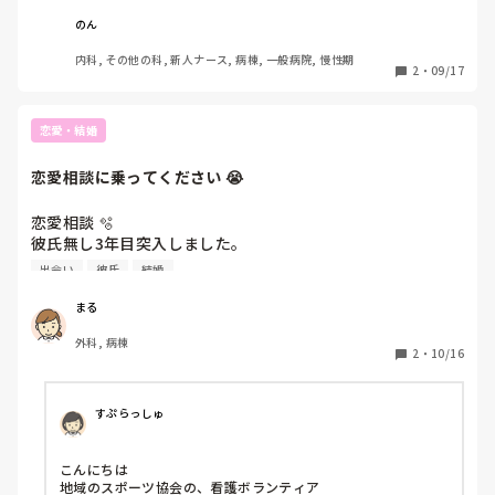
もしたくないから1年目→4年目終わりになるまでは我
慢、、、😂 かなしい😢

のん
内科, その他の科, 新人ナース, 病棟, 一般病院, 慢性期
来年彼と籍を入れる予定なんですが、籍を入れる場合は何ヶ
2
・
09/17
月前に上司に伝えたらいいのか教えて欲しいです、、、。
恋愛・結婚
恋愛相談に乗ってください 😭 
恋愛相談 🫧 

彼氏無し3年目突入しました。 

来年30を迎えるので結婚を考えます。 

出会い
彼氏
結婚
アプリをやってみたけど変な人しかおらず、今は諦めて結婚
相談所へ入会しましたがアプリと変わらない仕様で

まる
途方に暮れています。 

外科, 病棟
友達からの紹介は難しいです💦 

2
・
10/16
職場にもいい人はいません。

趣味もサークルなどがあるようなものではないので壊滅的で
す、、。 

すぷらっしゅ
出会い方やこうしたらいいなどアドバイスあればお願いしま
こんにちは

地域のスポーツ協会の、看護ボランティア
