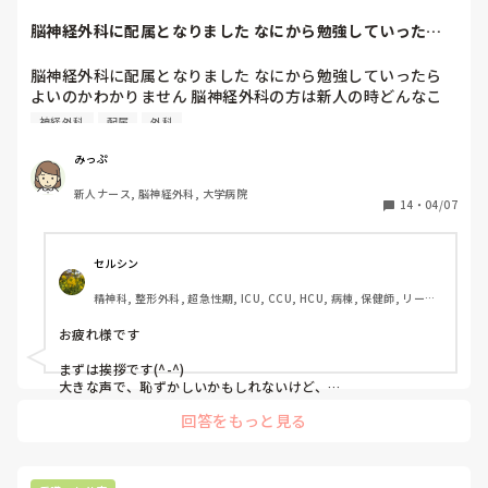
脳神経外科に配属となりました なにから勉強していったら
よいのかわかりま...
脳神経外科に配属となりました なにから勉強していったら
よいのかわかりません 脳神経外科の方は新人の時どんなこ
とを勉強しましたか？ 新人のうちに覚えておいたほうが良
神経外科
配属
外科
いことありましたら教えてください_(:3｣ ∠)_
みっぷ
新人ナース, 脳神経外科, 大学病院
14
・
04/07
セルシン
精神科, 整形外科, 超急性期, ICU, CCU, HCU, 病棟, 保健師, リーダ
ー, SCU
お疲れ様です

まずは挨拶です(^-^)

大きな声で、恥ずかしいかもしれないけど、

おはようございます！

回答をもっと見る
よろしくお願いします！

です。
