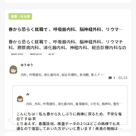
看護・お仕事
春から恐らく就職で 、呼吸器内科、脳神経外科、リウマチ
科、膠原病内科、...
春から恐らく就職で 、呼吸器内科、脳神経外科、リウマチ
科、膠原病内科、消化器内科、神経内科、総合診療内科なの
ですが 、就職するまでになにから勉強したらいいでしょう
神経内科
神経外科
外科
か😭😭
ゆうゆう
内科, 呼吸器科, 消化器内科, 総合診療科, 急性期, 新人ナース, 
4
・
02/25
病棟, 一般病院, 終末期
み
内科, 外科, 呼吸器科, 消化器内科, 循環器科, 小児科, 精神科, 整形外
科, 産科・婦人科, 耳鼻咽喉科, 泌尿器科, リハビリ科, 急性期, 新人
ナース, プリセプター, ママナース, 病棟, リーダー, 神経内科, 脳神
こんにちは！私も春から久しぶりに病棟に戻るため、不安な毎
経外科, 消化器外科, 一般病院, 透析
日です😭笑

とりあえず、看護技術、検査データの2つはどこの病棟でも共
通なので復習しておいた方がいいと思います！疾患の勉強は入
職後でも大丈夫です。もし心配であれば、参考書をペラペラ軽