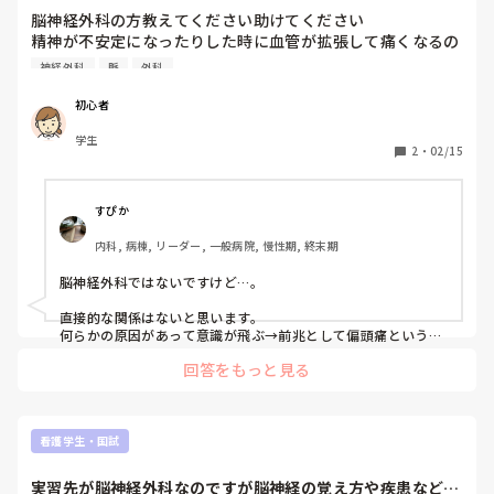
脳神経外科の方教えてください助けてください

精神が不安定になったりした時に血管が拡張して痛くなるの
って偏頭痛ですよね？頭だけが痛いんですけどそれ以外の静
神経外科
脈
外科
脈も拡張しますよね？

緊張しすぎると興奮してアセチルコリンが出て中枢神経が副
初心者
交感神経を押して意識が飛ぶのって偏頭痛ですよね？

学生
セロトニンが不足して急激且つ高度に生体内維持に必要な血
2
・
02/15
液量が供給できなくなり意識が飛ぶ？とかって偏頭痛と関係
ありますか？

お願いします教えてください

すぴか
本当にお願いします
内科, 病棟, リーダー, 一般病院, 慢性期, 終末期
脳神経外科ではないですけど…。

直接的な関係はないと思います。

何らかの原因があって意識が飛ぶ→前兆として偏頭痛という症
状がでるというのならわかりますが。

回答をもっと見る
また、偏頭痛のメカニズムでは脳内の終末血管だけが拡張する
みたいですよ。脳内の血流が低下するとはありますが、生体維
持に必要な血液量が供給できなくなるとはありませんでした。
看護学生・国試
実習先が脳神経外科なのですが脳神経の覚え方や疾患などど