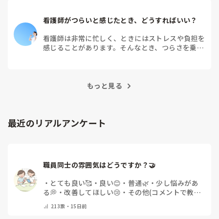
看護師がつらいと感じたとき、どうすればいい？
看護師は非常に忙しく、ときにはストレスや負担を
感じることがあります。そんなとき、つらさを乗り
越えるためにはどうすればよいでしょうか？この記
事では、看護師がつらさを感じたときの対処法や秘
訣を紹介します。
もっと見る
最近のリアルアンケート
職員同士の雰囲気はどうですか？🤝
・
とても良い🥰
・
良い😊
・
普通🌿
・
少し悩みがあ
る💭
・
改善してほしい😢
・
その他(コメントで教え
てください)
213
票・
15日前