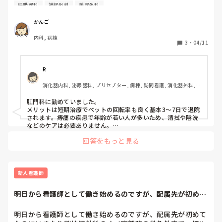
これを機に新しいジャンルの看護に行こうか迷っています。

呼吸器科
神経外科
美容外科
みんなさんの病棟のメリット、デメリットを情報共有したい
です！どの科も結局は忙しいですが、ケアの時など含め交換
かんご
し合いたいと思います。

内科, 病棟
例えば、

3
・
04/11
わたしですと、

整形外科だった際の

めりっとは意識クリアな人が多かったから話すのが楽しかっ
R
たし、1日1日変化を患者とも共有出来るた。基本骨の観察メ
消化器内科, 泌尿器科, プリセプター, 病棟, 訪問看護, 消化器外科, 
インなので異常時わかりやすい。

一般病院
急変があまりなく、ステルことがない。

肛門科に勤めていました。

デメリットはトイレ誘導。ナースコール呼ばれるたびトイレ
メリットは短期治療でベットの回転率も良く基本3〜7日で退院
か、たまに転倒。力仕事のため、体力なきゃきついなとかん
されます。痔瘻の疾患で年齢が若い人が多いため、清拭や陰洗
じまきた。笑(個人的な意見ですが)

などのケアは必要ありません。

デメリットは痔瘻手術が多い為、術前準備や術後管理などの看
こんなかんじでみなさんにおしえて頂きたいです♬
回答をもっと見る
護が必要となります。手術室が病棟から遠いと時間を食うこと
があります。
新人看護師
明日から看護師として働き始めるのですが、配属先が初めて
なのにいきなり脳...
明日から看護師として働き始めるのですが、配属先が初めて