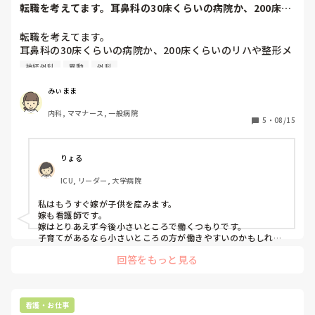
転職を考えてます。耳鼻科の30床くらいの病院か、200床く
らいのリハや...
転職を考えてます。

耳鼻科の30床くらいの病院か、200床くらいのリハや整形メ
インの病院でどっちにしようかと悩んでます。多分給料はあ
神経外科
異動
外科
んまり変わらなくて、耳鼻科の方は耳鼻科にしては大きい病
院ですが、綺麗でもなく職員の駐車場などもありません。個
みぃまま
人病院といった感じです。整形の方は綺麗で広くて社員食堂
内科, ママナース, 一般病院
などもあるような感じで、あまり多くないですが他にも外科
5
・
08/15
や脳神経外科もあるようです。

新人教育や学生指導などは苦手だし、異動のストレスなどは
ないのは耳鼻科かなと思いますが、綺麗だし、勉強になると
りょる
いう意味では整形だと思います。

ICU, リーダー, 大学病院
2歳の子供がいるのですが、転職してしばらくしたら2人目も
考えてるのでワークライフバランスを取るか、自分の看護師
私はもうすぐ嫁が子供を産みます。

としてのかキャリアアップを取るか…

嫁も看護師です。

同じような悩みがある方、経験のある方アドバイスをくださ
嫁はとりあえず今後小さいところで働くつもりです。

い。
子育てがあるなら小さいところの方が働きやすいのかもしれま
せん。
回答をもっと見る
看護・お仕事