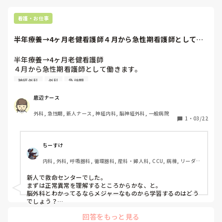
大丈夫。どの先輩もそんな時期はあったはずです。あんまり自
分はダメだとか思い詰めないことです！

アドバイスは、しっかり挨拶をすること、報連相をすること、
看護・お仕事
何でもかんでも聞かず自分で調べられるものはちゃんと調べて
から聞くこと、患者さんの命を預かっているってことを忘れな
半年療養→4ヶ月老健看護師４月から急性期看護師として働
いことですかね。
きます。病院的に...
半年療養→4ヶ月老健看護師

４月から急性期看護師として働きます。

病院的には脳神経外科系です。

神経外科
外科
急性期
何か、勉強したらいいかもと言うのは

ありますか？
底辺ナース
外科, 急性期, 新人ナース, 神経内科, 脳神経外科, 一般病院
1
・
03/22
ちーすけ
内科, 外科, 呼吸器科, 循環器科, 産科・婦人科, CCU, 病棟, リーダ
ー, 一般病院
新人で救命センターでした。

まずは正常異常を理解するところからかな、と。

脳外科とわかってるならメジャーなものから学習するのはどう
でしょう？

脳出血、脳梗塞の治療に関してとか、でしょうか？
回答をもっと見る