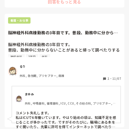
回答をもっと見る
く見ておくのも良いかと！

お互いに頑張りましょう😂🙌🏻❤️
看護・お仕事
脳神経外科病棟勤務の3年目です。普段、勤務中に分からな
いことがあると帰...
脳神経外科病棟勤務の3年目です。

普段、勤務中に分からないことがあると帰って調べたりする
のですが、知識不足を感じる瞬間がとても多いです。皆さ
神経外科
3年目
外科
ん、どのような勉強法をしているか教えて頂きたいです。
るり
外科, 急性期, プリセプター, 病棟
2
・
11/07
まゆみ
外科, 呼吸器科, 循環器科, ICU, CCU, その他の科, プリセプター, 病
棟
コメント失礼します。

私はICUで6年働いています。やはり始めの頃は、知識不足を感
じることが多かったです。ですがそのたびに、職場にある本を
すぐ開いたり、先輩に許可を得てインターネットで調べたりし