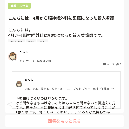
自分の体大事にしてあげてくださいね(^^)
看護・お仕事
こんちには。4月から脳神経外科に配属になった新人看護師
です。私が就職し...
こんちには。

4月から脳神経外科に配属になった新人看護師です。

私が就職した病棟は、人手不足でかなり忙しいところなんで
神経外科
配属
外科
すが、ついていけるか不安です。

また、看護師さんに声をかけるのも躊躇してしまい、こんな
たまご
自分が続けていけるのか怖くなりました。

新人ナース, 脳神経外科
看護師の先輩として、新人時代を切り抜けるポイントやアド
5
・
04/07
バイスを頂きたいです。よろしくお願いします。
あんこ
内科, 外科, 救急科, 超急性期, ICU, プリセプター, 病棟, 保健師, リ
ーダー, 脳神経外科, 一般病院, 大学病院
声を掛けづらいのはわかります。

けど聞かなきゃいけないことはちゃんと聞かないと間違えの元
です。声をかけずに曖昧なまま自己判断でやってしまうことが
1番だめです。聞にくい、こわい、、、いろんな気持ちがある
と思いますが、患者さんの命を預かってるんです。そこは頑張
回答をもっと見る
りましょうね！

初めは仕事が遅いのも要領がつかめないのも当たり前ですから