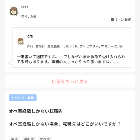
sasa
内科, 派遣
1
・
24日前
こち
外科, 救急科, 超急性期, ICU, HCU, プリセプター, ママナース, 病
棟, リーダー, 一般病院
一筆書いて退院ですね、、でもなぜかまた救急で受け入れられ
てる時もあります。事務の人しっかりって思いますね、、、
回答をもっと見る
キャリア・転職
オペ室経験しかない転職先
オペ室経験しかない場合、転職先はどこがいいですか？
中途
手術室
オペ室