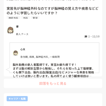
のように学習した...
実習先が脳神経外科なのですが脳神経の覚え方や疾患などど
のように学習したらいいですか？

何からすれば良いのかわかりません…
神経外科
外科
実習
愛
新人ナース
2
・
12/10
心太
急性期, 病棟, 脳神経外科, 一般病院
脳外勤務の新人看護師です。実習お疲れ様です！

まずは脳の解剖生理から勉強し、それらを知った上で脳梗塞、
くも膜下出血、脳内出血(脳室出血)などメジャーな疾患を勉強
していけば良いと思います。私の所でよく使う観察項目は
JCS、GCS、MMT、瞳孔などです。疾患に基づいて勉強してい
回答をもっと見る
きましょう。簡単なことしか伝えられずにすみません、私もま
だまだ勉強不足が多いですが一緒に頑張りましょうね！
キャリア・転職