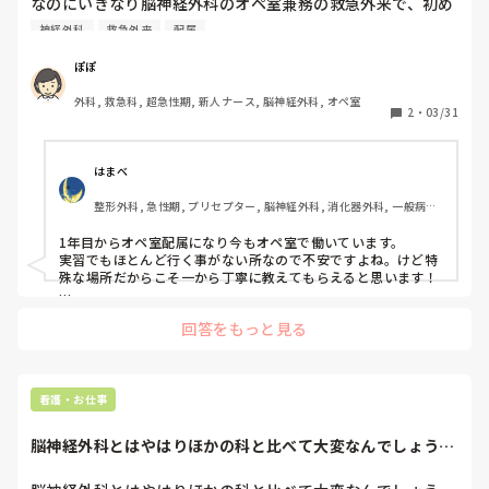
なのにいきなり脳神経外科のオペ室兼務の救急外来で、初め
からハードな部署のイメージがあるところに配属されて、つ
神経外科
救急外来
配属
いていけるか本当に不安です。

一年目から、手術室や救急外来へ配属された方いらっしゃい
ぽぽ
ましたら、1年目ではどのような事がされたり、どのような
外科, 救急科, 超急性期, 新人ナース, 脳神経外科, オペ室
事を勉強していくのかなど、詳しくお聞きしたいです🥺
2
・
03/31
はまべ
整形外科, 急性期, プリセプター, 脳神経外科, 消化器外科, 一般病院, 
オペ室
1年目からオペ室配属になり今もオペ室で働いています。

実習でもほとんど行く事がない所なので不安ですよね。けど特
殊な場所だからこそ一から丁寧に教えてもらえると思います！

4月いっぱいは体位や移乗の練習、挿管介助、バルーン挿入、
回答をもっと見る
ルート確保などをしていました！

最初は器械や術式を覚えたり、解剖生理・使用する薬などを勉
強していましたよー！
看護・お仕事
脳神経外科とはやはりほかの科と比べて大変なんでしょう。
全部が全部大変だ...