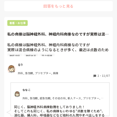
ていました。また、先輩がよくその場で勉強会を開いてくれた
回答をもっと見る
りしていました。知識不足は良くないですが、知らないままで
患者さんを看る方が良くないと言う職場の方針でした。

職場の環境はあると思いますが、周りの学習をサポートする体
制も大切ですよね。
看護・お仕事
私の病棟は脳神経外科、神経内科病棟なのですが実際は混合
病棟のようになる...
私の病棟は脳神経外科、神経内科病棟なのですが

実際は混合病棟のようになるときが多く、最近は点数のため
に整形外科のオペだしもするようになりました。あまり知識
神経内科
神経外科
混合病棟
がない疾患を受け持つのは不安が大きいです。皆さんの病棟
は、同じようなことはありますか？
るり
外科, 急性期, プリセプター, 病棟
2
・
11/07
ななこ
外科, 急性期, 超急性期, その他の科, 新人ナース, プリセプター, 病
棟, 訪問看護, 介護施設, 老健施設
同じく、脳神経外科病棟勤務をしておりました！

そしてこれも同じく、私の病棟もいわゆる"点数を稼ぐため"、
消化器、婦人科、呼吸器などなど他科の入院やオペ出しをする