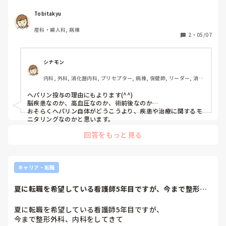
Tobitakyu
産科・婦人科, 病棟
2
・
05/07
シナモン
内科, 外科, 消化器内科, プリセプター, 病棟, 保健師, リーダー, 消化
器外科, 大学病院, 慢性期, 回復期, 終末期
ヘパリン投与の理由にもよります(^^)

脳疾患なのか、高血圧なのか、術前後なのか…

おそらくヘパリン自体がどうこうより、疾患や治療に関するモ
ニタリングなのかと思います。
回答をもっと見る
キャリア・転職
夏に転職を希望している看護師5年目ですが、今まで整形外
科、内科をしてき...
夏に転職を希望している看護師5年目ですが、

今まで整形外科、内科をしてきて
