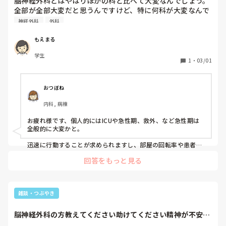
脳神経外科とはやはりほかの科と比べて大変なんでしょう。
全部が全部大変だと思うんですけど、特に何科が大変なんで
しょう。
神経外科
外科
もえまる
学生
1
・
03/01
おつぼね
内科, 病棟
お疲れ様です、個人的にはICUや急性期、救外、など急性期は
全般的に大変かと。

迅速に行動することが求められますし、部屋の回転率や患者さ
んの急変も多いですし、緊急手術とかになると少ない人数で対
回答をもっと見る
応しなければなりませんし😰

脳外科も急性期ですから、そういう意味で大変です。
雑談・つぶやき
脳神経外科の方教えてください助けてください精神が不安定
になったりした時...