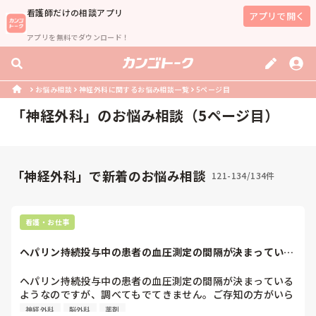
看護師
だけの相談アプリ
アプリで開く
アプリを無料でダウンロード！
お悩み相談
神経外科に関するお悩み相談一覧
5ページ目
「
神経外科
」のお悩み相談（
5
ページ目）
「神経外科」で新着のお悩み相談
121-134/134件
看護・お仕事
ヘパリン持続投与中の患者の血圧測定の間隔が決まっている
ようなのですが、...
ヘパリン持続投与中の患者の血圧測定の間隔が決まっている
ようなのですが、調べてもでてきません。ご存知の方がいら
っしゃれば教えてください。
神経外科
脳外科
薬剤