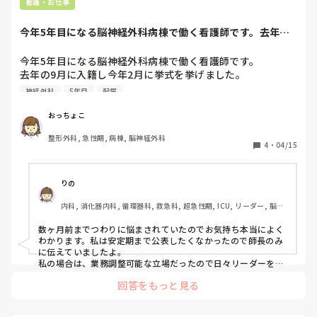
脳、脊髄は密閉されています。

看護・お仕事
髄液は1日何cc作られていますか？

今年5年目になる脳神経外科病棟で働く看護師です。去年の9
月に入籍し今年...
エピカテは何cc取っていいんでしょう？

今年5年目になる脳神経外科病棟で働く看護師です。

その辺です。

去年の9月に入籍し今年2月に挙式を挙げました。

それで現在妊娠3ヶ月になります。

神経外科
5年目
配属
脳外科医は脳の事は分かっていません。だいたいでやるしかな
現在つわり真っ最中なのですが…仕事の時は何故か吐いたり
いんです。

もせずに仕事ができています。配膳や食事介助の際の匂いは
おっちょこ
大丈夫です。

辛いですが…（ ;  ; ）

挨拶だけ出来ていれば(^-^)

整形外科, 急性期, 病棟, 脳神経外科
4
・
04/15
現在妊娠8週目で看護長に妊娠のことを報告しました。

看護長は優しく、使える制度もあるしあまり無理せずにねと
言ってくださいました。そこで、病棟の他のスタッフにはい
りの
つ言うべきなのか、安定期に入ってからでいいのか悩んでい
内科, 消化器内科, 循環器科, 救急科, 超急性期, ICU, リーダー, 脳神
ます。4月から新人のナースも配属され、病棟も看護師不足
経外科, 消化器外科, 一般病院
で忙しい中、なかなか言いづらい状況でもあります。もし、
数ヶ月前までつわりに悩まされていたのでお気持ち本当によく
そのような経験をされた方がおられたらいつ他のスタッフに
わかります。私は安定期まで公表したくなかったので師長のみ
伝えたか、どのような場で「朝礼？詰所会？」など…で伝え
に伝えていましたよ。

られたのか教えて頂きたいです(；´・ω・)
私の場合は、業務調整可能な立場だったので日々リーダーをし
て受け持ちの業務（食事介助や排泄介助など）をほとんどして
回答をもっと見る
いなかったため、体への負担は少なかったです。全員に公表す
るのに抵抗があれば、業務を調整しているリーダー的な存在に
のみ伝えてみてはいかがでしょうか。
