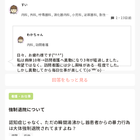
6年いるので、できないことはないくらい一通り経験できま
すい
した。

内科, 外科, 呼吸器科, 消化器内科, 小児科, 泌尿器科, 急性期, 
このまま今の病棟に居続けるのも…と思う反面かと言って異
2
・
23日前
プリセプター, 病棟, 訪問看護, リーダー, 一般病院, 大学病
動してまでやりたいことが分かりません。

院, 慢性期, 終末期
同じような方や、おすすめの異動先はありますか？
わかちゃん
内科, 訪問看護
日々、お疲れ様です(*^^*)

私は病棟10年→訪問看護へ異動になり3年が経過しました。

希望ではなく、訪問看護には少し興味がある…程度でした。

しかし異動してから毎日仕事が楽しくて(oˆ罒ˆo)

改めて自己分析すると、「コミュニケーションをとることが好
回答をもっと見る
き」「病棟の常に業務に追われる感覚が嫌だった」「丁寧に看
護がしたい」「患者さんだけでなく家族まで巻き込んで看護を
したい」という点が、訪問看護が自分に合っていたんだなぁと
気付くことができました！投稿者様もご自身の強み？や、なり
看護・お仕事
たい看護師像を考えると今後に繋がるかもしれませんね。希望
で異動したり、やりたいことを模索している姿、素敵だと思い
強制退院について
ます！！
認知症じゃなく、ただの瞬間湯沸かし器患者からの暴力行為
は大体強制退院されてますよね？

術後せん妄とか状況下によるものは私も仕方ないかと思って
退院
術後