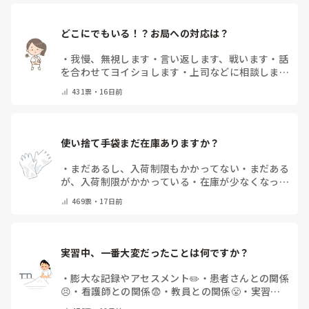
どこにでもいる！？お局への対応は？
・
我慢、無視します
・
言い返します、戦います
・
話
を合わせてヨイショします
・
上司などに相談しま
す
・
お局はいません
・
その他（コメントで教えて下
431
票・
16日前
さい）
使い捨て手袋まだ在庫ありますか？
・
まだあるし、入荷制限もかかってない
・
まだある
が、入荷制限がかかっている
・
在庫が少なくなって
きている
・
全くない
・
手袋はもともと使っていな
469
票・
17日前
い
・
その他（コメントで教えてください）
実習中、一番大変だったことは何ですか？
・
膨大な記録やアセスメント✏️
・
患者さんとの関係
😣
・
看護師との関係😨
・
教員との関係😤
・
実習仲
間との関係😷
・
何もかもが大変だった😭
・
なんだ