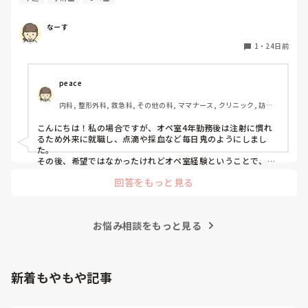
なーす
1
・
24日前
peace
内科, 整形外科, 救急科, その他の科, ママナース, クリニック, 訪問
看護, 介護施設, 外来, オペ室, 派遣
こんにちは！私の場合ですが、オペ室4年勤務後は注射に慣れ
るため外来に就職し、点滴や採血など毎日鬼のようにしまし
た。

その後、希望ではなかったけれどオペ室経験ということで、内
視鏡にいかされ、大腸カメラやブロンコ、アンギオなどについ
回答をもっと見る
ていました。私のオペ室時代の同期は半分がずっとオペ室のみ
で転職をくりかえしています。

なーすさんがオペ室以外にも行きたい気持ちがあるなら、最初
は大変かもしれませんが挑戦したい部門にいくのもいいとおも
お悩み相談をもっと見る
います！
新着もやもや記事