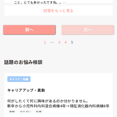
こと、とても多かったですね。。

正直、自分含め上の先輩でも、他科の病態はわからないことが
回答をもっと見る
ほとんどです！不安だらけでした、、！

とは言え、その危機管理を持ちながら業務をこなしていけば、
患者さんを安全に見ながら、知識を身につけることができるの
ではないでしょうか^_^
前へ
次へ
1
…
3
4
5
話題のお悩み相談
キャリア・転職
キャリアアップ・異動
何がしたくて何に興味があるのか分かりません。

新卒から小児外科内科混合病棟4年→現在消化器内科病棟6年
目。

異動
やりがい
転職
↑※小児・成人両方経験したくて希望で異動
